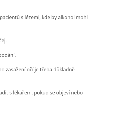
 pacientů s lézemi, kde by alkohol mohl
čej.
podání.
o zasažení očí je třeba důkladně
dit s lékařem, pokud se objeví nebo