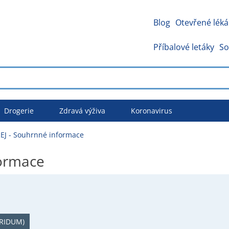
Blog
Otevřené léká
Příbalové letáky
So
Drogerie
Zdravá výživa
Koronavirus
EJ - Souhrnné informace
formace
RIDUM)