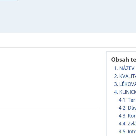
Obsah t
1. NÁZEV
2. KVALI
3. LÉKOV
4. KLINIC
4.1. Te
4.2. Dá
4.3. Ko
4.4. Zv
4.5. In