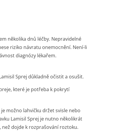
em několika dnů léčby. Nepravidelné
ese riziko návratu onemocnění. Není-li
rávnost diagnózy lékařem.
amisil Sprej důkladně očistit a osušit.
reje, které je potřeba k pokrytí
je možno lahvičku držet svisle nebo
vku Lamisil Sprej je nutno několikrát
, než dojde k rozprašování roztoku.