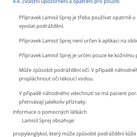
4.4. Zvláštní upozornění a opatření pro použití
Přípravek Lamisil Sprej je třeba používat opatrně u
vyvolat podráždění.
Přípravek Lamisil Sprej není určen k aplikaci na obli
Přípravek Lamisil Sprej je určen pouze ke kožnímu 
Může způsobit podráždění očí. V případě náhodnéh
propláchnout oči tekoucí vodou.
V případě náhodného vdechnutí se má pacient pora
přetrvávají jakékoliv příznaky.
Informace o pomocných látkách
Lamisil Sprej obsahuje:
propylenglykol, který může způsobit podráždění kůže