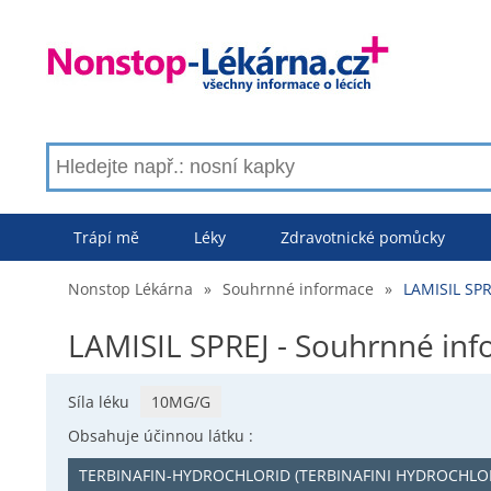
Trápí mě
Léky
Zdravotnické pomůcky
Nonstop Lékárna
»
Souhrnné informace
»
LAMISIL SPR
LAMISIL SPREJ - Souhrnné in
Síla léku
10MG/G
Obsahuje účinnou látku :
TERBINAFIN-HYDROCHLORID (TERBINAFINI HYDROCHLO