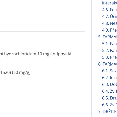
interak
4.6. Fer
4.7. Úč
4.8. Ne
4.9. Př
5. FARMA
5.1. Fa
5.2. Fa
ini hydrochloridum 10 mg ( odpovídá
5.3. Př
6. FARMA
6.1. S
1520) (50 mg/g)
6.2. Ink
6.3. Do
6.4. Zv
6.5. Dr
6.6. Zv
7. DRŽIT