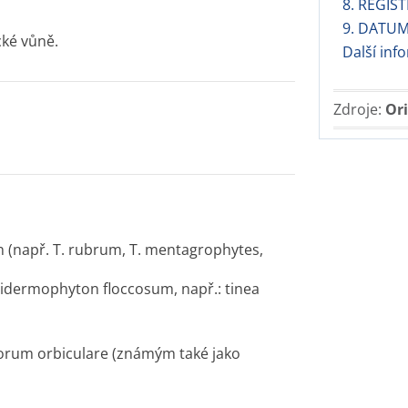
8. REGIS
9. DATUM
­ké vůně.
Další inf
Zdroje:
Ori
 (např. T. rubrum, T. mentagrophytes,
pidermophyton floccosum, např.: tinea
sporum orbiculare (známým také jako