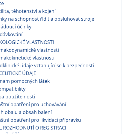
ce
tilita, těhotenství a kojení
inky na schopnost řídit a obsluhovat stroje
žádoucí účinky
edávkování
KOLOGICKÉ VLASTNOSTI
rmakodynamické vlastnosti
rmakokinetické vlastnosti
edklinické údaje vztahující se k bezpečnosti
CEUTICKÉ ÚDAJE
eznam pomocných látek
ompatibility
ba použitelnosti
láštní opatření pro uchovávání
uh obalu a obsah balení
láštní opatření pro likvidaci přípravku
EL ROZHODNUTÍ O REGISTRACI