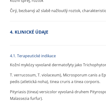
Kožní sprej, roztok
Čirý, bezbarvý až slabě nažloutlý roztok, charakteristic
4. KLINICKÉ ÚDAJE
4.1. Terapeutické indikace
Kožní mykózy vyvolané dermatofyty jako Trichophyton
T. verrucosum, T. violaceum), Microsporum canis a E
pedis (atletická noha), tinea cruris a tinea corporis.
Pityriasis (tinea) versicolor vyvolaná druhem Pityro
Malassezia furfur).