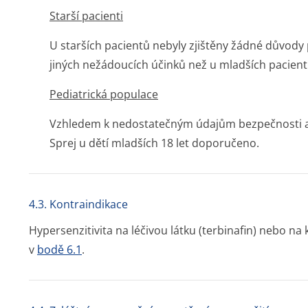
Starší pacienti
U starších pacientů nebyly zjištěny žádné důvody
jiných nežádoucích účinků než u mladších pacient
Pediatrická populace
Vzhledem k nedostatečným údajům bezpečnosti a ú
Sprej u dětí mladších 18 let doporučeno.
4.3. Kontraindikace
Hypersenzitivita na léčivou látku (terbinafin) nebo 
v
bodě 6.1
.