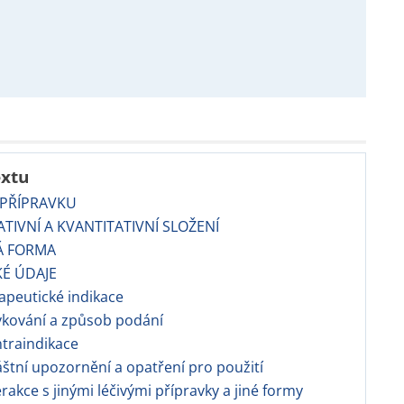
extu
 PŘÍPRAVKU
TATIVNÍ A KVANTITATIVNÍ SLOŽENÍ
Á FORMA
KÉ ÚDAJE
rapeutické indikace
vkování a způsob podání
ntraindikace
láštní upozornění a opatření pro použití
terakce s jinými léčivými přípravky a jiné formy