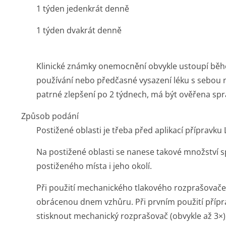
1 týden jedenkrát denně
1 týden dvakrát denně
Klinické známky onemocnění obvykle ustoupí běh
používání nebo předčasné vysazení léku s sebou n
patrné zlepšení po 2 týdnech, má být ověřena sp
Způsob podání
Postižené oblasti je třeba před aplikací přípravku L
Na postižené oblasti se nanese takové množství sp
postiženého místa i jeho okolí.
Při použití mechanického tlakového rozprašovače 
obrácenou dnem vzhůru. Při prvním použití přípra
stisknout mechanický rozprašovač (obvykle až 3×)