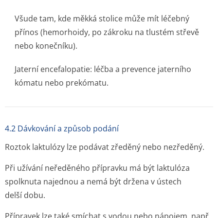
Všude tam, kde měkká stolice může mít léčebný
přínos (hemorhoidy, po zákroku na tlustém střevě
nebo konečníku).
Jaterní encefalopatie: léčba a prevence jaterního
kómatu nebo prekómatu.
4.2 Dávkování a způsob podání
Roztok laktulózy lze podávat zředěný nebo nezředěný.
Při užívání neředěného přípravku má být laktulóza
spolknuta najednou a nemá být držena v ústech
delší dobu.
Přípravek lze také smíchat s vodou nebo nápojem, např.