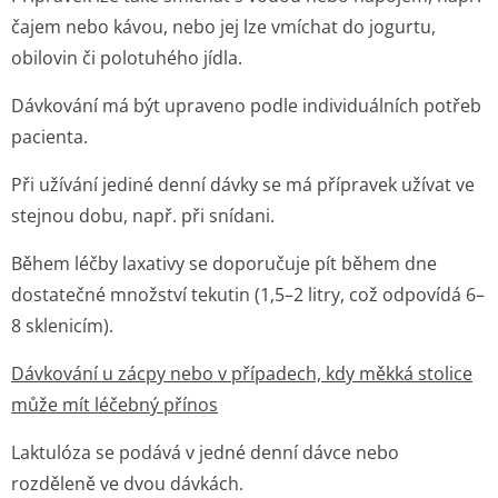
čajem nebo kávou, nebo jej lze vmíchat do jogurtu,
obilovin či polotuhého jídla.
Dávkování má být upraveno podle individuálních potřeb
pacienta.
Při užívání jediné denní dávky se má přípravek užívat ve
stejnou dobu, např. při snídani.
Během léčby laxativy se doporučuje pít během dne
dostatečné množství tekutin (1,5–2 litry, což odpovídá 6–
8 sklenicím).
Dávkování u zácpy nebo v případech, kdy měkká stolice
může mít léčebný přínos
Laktulóza se podává v jedné denní dávce nebo
rozděleně ve dvou dávkách.