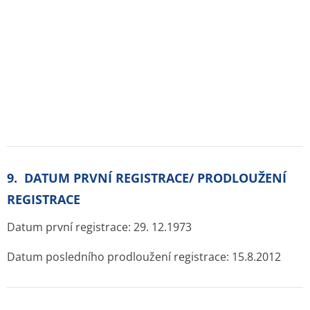
Lék je zařazen v ATC stromu:
A Trávicí trakt a metabolismus
A06 Laxativa
A06A Laxativa
A06AD Osmoticky působící laxativa
A06AD11 LAKTULOSA