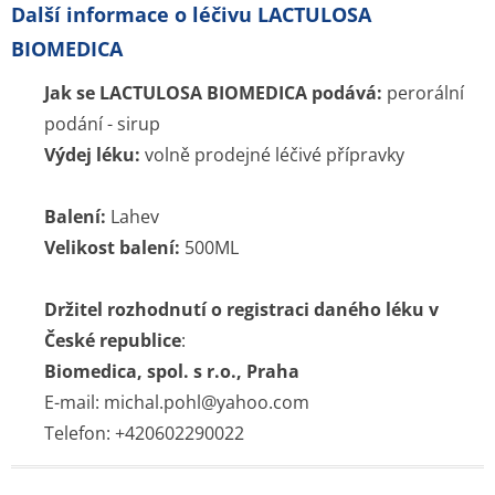
Chcete být mezi prvními kdo ušetří za léky ?
Ozveme se hned jak porovnáme ceny léků.
Blog
Otevřené lékárny
Značky
Příbalové letáky
Souhrnné informace o lécích
Účinné látky
ATC skupiny
Pravidla a podmínky používání