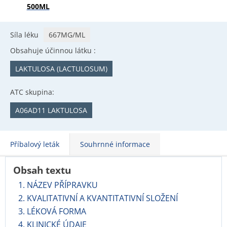
500ML
Síla léku
667MG/ML
Obsahuje účinnou látku :
LAKTULOSA (LACTULOSUM)
ATC skupina:
A06AD11 LAKTULOSA
Příbalový leták
Souhrnné informace
Obsah textu
1. NÁZEV PŘÍPRAVKU
2. KVALITATIVNÍ A KVANTITATIVNÍ SLOŽENÍ
3. LÉKOVÁ FORMA
4. KLINICKÉ ÚDAJE