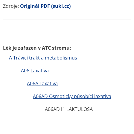
Zásady ochrany osobních údajů
Kontakt
Blog
Tuková bulka pod kůží
Příčiny a léčba průjmu
Nitroděložní tělísko – cena, spolehlivost, rizika, hormony
Jarní detox těla i mysli
Bolest břicha
Czech Republic nonstop-lekarna.cz