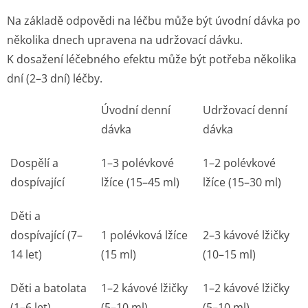
Na základě odpovědi na léčbu může být úvodní dávka po
několika dnech upravena na udržovací dávku.
K dosažení léčebného efektu může být potřeba několika
dní (2–3 dní) léčby.
Úvodní denní
Udržovací denní
dávka
dávka
Dospělí a
1–3 polévkové
1–2 polévkové
dospívající
lžíce (15–45 ml)
lžíce (15–30 ml)
Děti a
dospívající (7–
1 polévková lžíce
2–3 kávové lžičky
14 let)
(15 ml)
(10–15 ml)
Děti a batolata
1–2 kávové lžičky
1–2 kávové lžičky
(1–6 let)
(5–10 ml)
(5–10 ml)