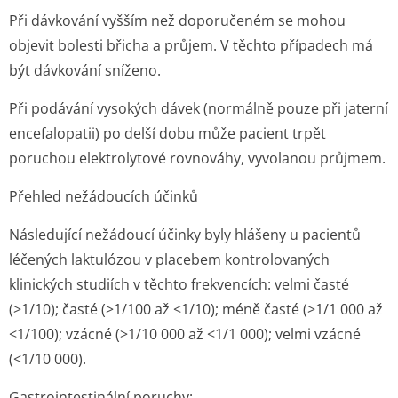
Při dávkování vyšším než doporučeném se mohou
objevit bolesti břicha a průjem. V těchto případech má
být dávkování sníženo.
Při podávání vysokých dávek (normálně pouze při jaterní
encefalopatii) po delší dobu může pacient trpět
poruchou elektrolytové rovnováhy, vyvolanou průjmem.
Přehled nežádoucích účinků
Následující nežádoucí účinky byly hlášeny u pacientů
léčených laktulózou v placebem kontrolovaných
klinických studiích v těchto frekvencích: velmi časté
(>1/10); časté (>1/100 až <1/10); méně časté (>1/1 000 až
<1/100); vzácné (>1/10 000 až <1/1 000); velmi vzácné
(<1/10 000).
Gastrointestinální poruchy: