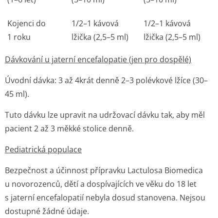
Kojenci do
1/2–1 kávová
1/2–1 kávová
1 roku
lžička (2,5–5 ml)
lžička (2,5–5 ml)
Dávkování u jaterní encefalopatie (jen pro dospělé)
Úvodní dávka: 3 až 4krát denně 2–3 polévkové lžíce (30–
45 ml).
Tuto dávku lze upravit na udržovací dávku tak, aby měl
pacient 2 až 3 měkké stolice denně.
Pediatrická populace
Bezpečnost a účinnost přípravku Lactulosa Biomedica
u novorozenců, dětí a dospívajících ve věku do 18 let
s jaterní encefalopatií nebyla dosud stanovena. Nejsou
dostupné žádné údaje.