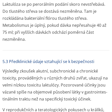
Laktulóza se po perorálním podání skoro nevstřebává.
Do tlustého střeva se dostává nezměněna. Tam je
rozkládána bakteriální flórou tlustého střeva.
Metabolismus je úplný, pokud dávka nepřesahuje 40 až
75 ml; při vyšších dávkách odchází poměrná část
nezměněna.
5.3 Předklinické údaje vztahující se k bezpečnosti
Výsledky zkoušek akutní, subchronické a chronické
toxicity, prováděných u různých druhů zvířat, ukazují na
velmi nízkou toxicitu laktulózy. Pozorované účinky jsou
vázané spíše na objemové působení látky v gastrointes­
tinálním traktu než na specifický toxický účinek.
V reprodukčních a teratologických pokusech u králíků,