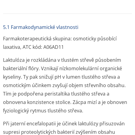
5.1 Farmakodynamické vlastnosti
Farmakoterapeutická skupina: osmoticky působící
laxativa, ATC kód: A06AD11
Laktulóza je rozkládána v tlustém střevě působením
bakteriální flóry. Vznikají nízkomolekulární organické
kyseliny. Ty pak snižují pH v lumen tlustého střeva a
osmotickým účinkem zvyšují objem střevního obsahu.
Tím je podpořena peristaltika tlustého střeva a
obnovena konzistence stolice. Zácpa mizí a je obnoven
fyziologický rytmus tlustého střeva.
Při jaterní encefalopatii je účinek laktulózy přisuzován
supresi proteolytických bakterií zvýšením obsahu