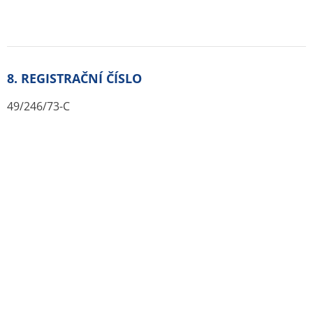
BIOMEDICA
Jak se LACTULOSA BIOMEDICA podává:
perorální
podání - sirup
Výdej léku:
volně prodejné léčivé přípravky
Balení:
Lahev
Velikost balení:
500ML
Držitel rozhodnutí o registraci daného léku v
České republice
:
Biomedica, spol. s r.o., Praha
E-mail: michal.pohl@yahoo.com
Telefon: +420602290022
Zdroje:
Originál PDF (sukl.cz)