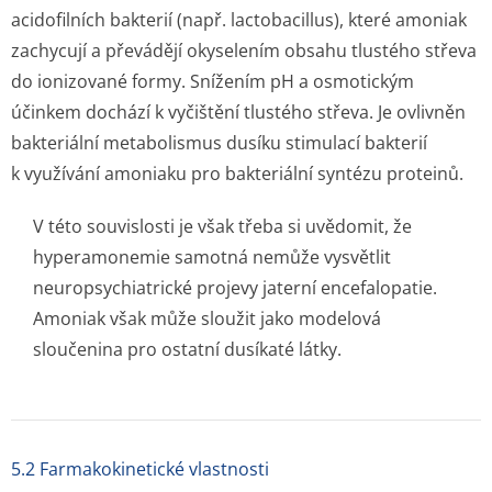
acidofilních bakterií (např. lactobacillus), které amoniak
zachycují a převádějí okyselením obsahu tlustého střeva
do ionizované formy. Snížením pH a osmotickým
účinkem dochází k vyčištění tlustého střeva. Je ovlivněn
bakteriální metabolismus dusíku stimulací bakterií
k využívání amoniaku pro bakteriální syntézu proteinů.
V této souvislosti je však třeba si uvědomit, že
hyperamonemie samotná nemůže vysvětlit
neuropsychiatrické projevy jaterní encefalopatie.
Amoniak však může sloužit jako modelová
sloučenina pro ostatní dusíkaté látky.
5.2 Farmakokinetické vlastnosti