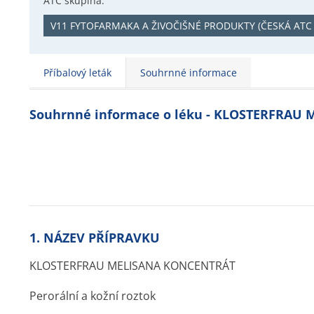
ATC skupina:
V11 FYTOFARMAKA A ŽIVOČIŠNÉ PRODUKTY (ČESKÁ ATC
Příbalový leták
Souhrnné informace
Souhrnné informace o léku - KLOSTERFRAU
1. NÁZEV PŘÍPRAVKU
KLOSTERFRAU MELISANA KONCENTRÁT
Perorální a kožní roztok