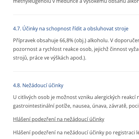
methyleugenolu v meduňce a vysokému obsahu alkoh
4.7. Účinky na schopnost řídit a obsluhovat stroje
Přípravek obsahuje 66,8% (obj.) alkoholu. V doporuče
pozornost a rychlost reakce osob, jejichž činnost vyž
strojů, práce ve výškách apod.).
4.8. Nežádoucí účinky
U citlivých osob je možnost vzniku alergických reakcí 
gastrointestinální potíže, nausea, únava, závratě, pocit
Hlášení podezření na nežádoucí účinky
Hlášení podezření na nežádoucí účinky po registraci l