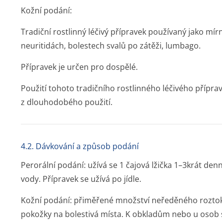
Kožní podání:
Tradiční rostlinný léčivý přípravek používaný jako mír
neuritidách, bolestech svalů po zátěži, lumbago.
Přípravek je určen pro dospělé.
Použití tohoto tradičního rostlinného léčivého přípra
z dlouhodobého použití.
4.2. Dávkování a způsob podání
Perorální podání: užívá se 1 čajová lžička 1–3krát 
vody. Přípravek se užívá po jídle.
Kožní podání: přiměřené množství neředěného roztoku
pokožky na bolestivá místa. K obkladům nebo u osob s 