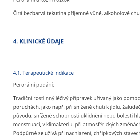
Čirá bezbarvá tekutina příjemné vůně, alkoholové chut
4. KLINICKÉ ÚDAJE
4.1. Terapeutické indikace
Perorální podání:
Tradiční rostlinný léčivý přípravek užívaný jako pomoc
poruchách, jako např. při snížené chuti k jídlu, žalud
původu, snížené schopnosti uklidnění nebo bolesti hlav
menstruaci, v klimakteriu, při atmosférických změnách
Podpůrně se užívá při nachlazení, chřipkových stavech