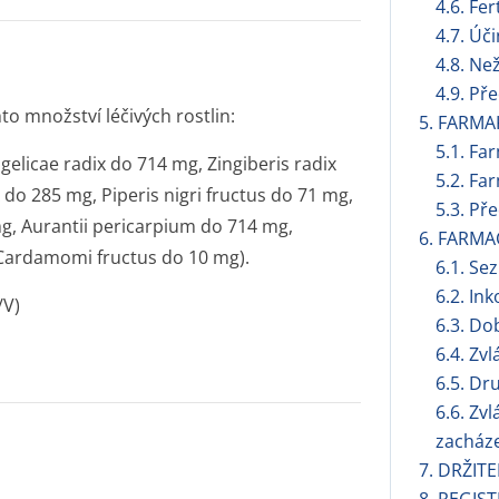
4.6. Fer
4.7. Úč
4.8. Ne
4.9. Př
to množství léčivých rostlin:
5. FARMA
5.1. Fa
gelicae radix do 714 mg, Zingiberis radix
5.2. Fa
 do 285 mg, Piperis nigri fructus do 71 mg,
5.3. Př
g, Aurantii pericarpium do 714 mg,
6. FARMA
 Cardamomi fructus do 10 mg).
6.1. S
6.2. Ink
/V)
6.3. Do
6.4. Zv
6.5. Dr
6.6. Zv
zacháze
7. DRŽIT