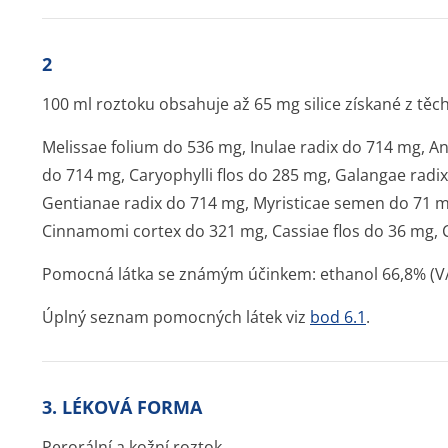
2
100 ml roztoku obsahuje až 65 mg silice získané z těch
Melissae folium do 536 mg, Inulae radix do 714 mg, An
do 714 mg, Caryophylli flos do 285 mg, Galangae radix
Gentianae radix do 714 mg, Myristicae semen do 71 m
Cinnamomi cortex do 321 mg, Cassiae flos do 36 mg,
Pomocná látka se známým účinkem: ethanol 66,8% (V
Úplný seznam pomocných látek viz
bod 6.1
.
3. LÉKOVÁ FORMA
Perorální a kožní roztok