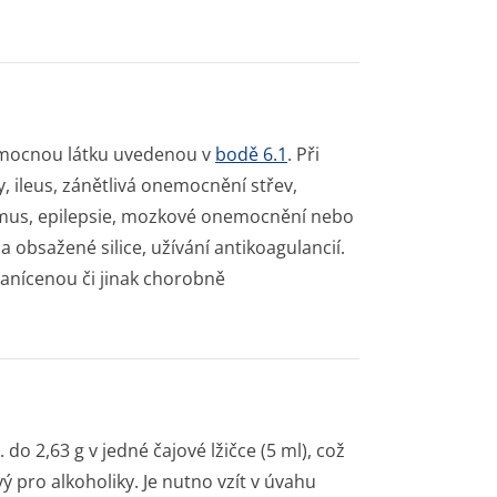
pomocnou látku uvedenou v
bodě 6.1
. Při
 ileus, zánětlivá onemocnění střev,
lismus, epilepsie, mozkové onemocnění nebo
 obsažené silice, užívání antikoagulancií.
anícenou či jinak chorobně
 do 2,63 g v jedné čajové lžičce (5 ml), což
ý pro alkoholiky. Je nutno vzít v úvahu