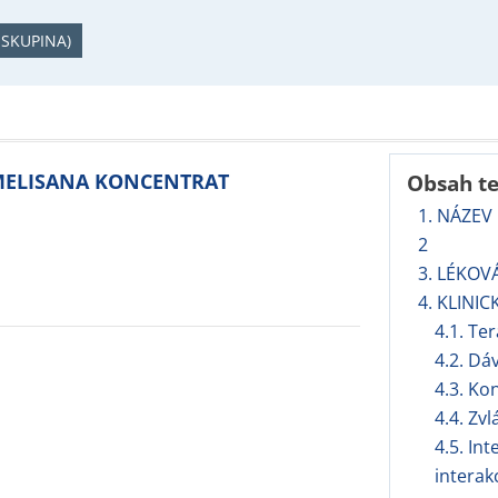
 SKUPINA)
 MELISANA KONCENTRAT
Obsah t
1. NÁZEV
2
3. LÉKOV
4. KLINIC
4.1. Te
4.2. Dá
4.3. Ko
4.4. Zv
4.5. In
interak