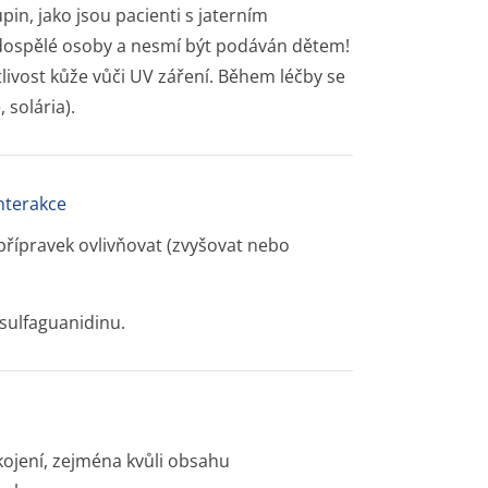
pin, jako jsou pacienti s jaterním
 dospělé osoby a nesmí být podáván dětem!
livost kůže vůči UV záření. Během léčby se
 solária).
interakce
přípravek ovlivňovat (zvyšovat nebo
sulfaguanidinu.
kojení, zejména kvůli obsahu