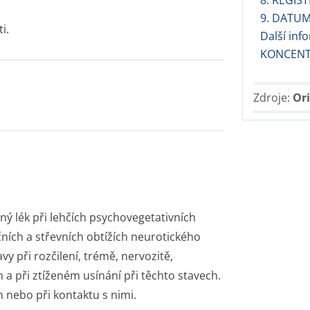
8. REGIS
9. DATUM
i.
Další in
KONCEN
Zdroje:
Ori
ný lék při lehčích psychovegetativních
ečních a střevních obtížích neurotického
y při rozčilení, trémě, nervozitě,
 a při ztíženém usínání při těchto stavech.
 nebo při kontaktu s nimi.