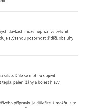
olu.
ných dávkách může nepříznivě ovlivnit
aduje zvýšenou pozornost (řidiči, obsluhy
na silice. Dále se mohou objevit
 tepla, pálení žáhy a bolest hlavy.
éčivého přípravku je důležité. Umožňuje to