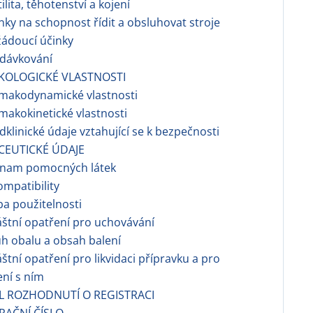
tilita, těhotenství a kojení
inky na schopnost řídit a obsluhovat stroje
žádoucí účinky
edávkování
KOLOGICKÉ VLASTNOSTI
rmakodynamické vlastnosti
rmakokinetické vlastnosti
edklinické údaje vztahující se k bezpečnosti
CEUTICKÉ ÚDAJE
eznam pomocných látek
ompatibility
ba použitelnosti
láštní opatření pro uchovávání
uh obalu a obsah balení
láštní opatření pro likvidaci přípravku a pro
ní s ním
EL ROZHODNUTÍ O REGISTRACI