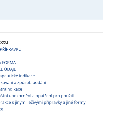
extu
 PŘÍPRAVKU
Á FORMA
KÉ ÚDAJE
rapeutické indikace
vkování a způsob podání
ntraindikace
láštní upozornění a opatření pro použití
terakce s jinými léčivými přípravky a jiné formy
ce