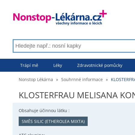
Trápí mě
Léky
Zdravotnické pomůcky
Nonstop Lékárna
»
Souhrnné informace
»
KLOSTERFRA
KLOSTERFRAU MELISANA KON
Obsahuje účinnou látku :
SMĚS SILIC (ETHEROLEA MIXTA)