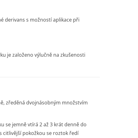
né derivans s možností aplikace při
vku je založeno výlučně na zkušenosti
denně, zředěná dvojnásobným množstvím
 se jemně vtírá 2 až 3 krát denně do
citlivější pokožkou se roztok ředí