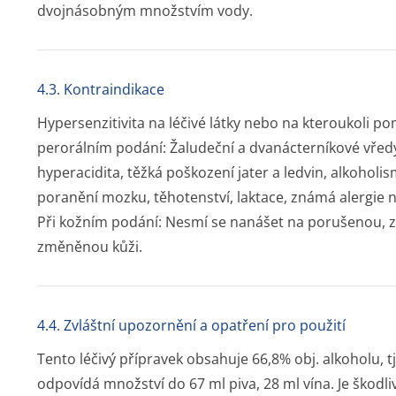
dvojnásobným množstvím vody.
4.3. Kontraindikace
Hypersenzitivita na léčivé látky nebo na kteroukoli 
perorálním podání: Žaludeční a dvanácterníkové vředy,
hyperacidita, těžká poškození jater a ledvin, alkoho
poranění mozku, těhotenství, laktace, známá alergie na
Při kožním podání: Nesmí se nanášet na porušenou, z
změněnou kůži.
4.4. Zvláštní upozornění a opatření pro použití
Tento léčivý přípravek obsahuje 66,8% obj. alkoholu, tj.
odpovídá množství do 67 ml piva, 28 ml vína. Je škodliv