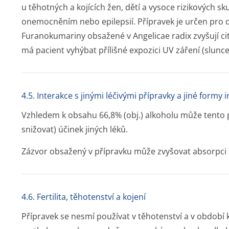
u těhotných a kojících žen, dětí a vysoce rizikových sku
onemocněním nebo epilepsií. Přípravek je určen pro
Furanokumariny obsažené v Angelicae radix zvyšují cit
má pacient vyhýbat přílišné expozici UV záření (slunce,
4.5. Interakce s jinými léčivými přípravky a jiné formy 
Vzhledem k obsahu 66,8% (obj.) alkoholu může tento 
snižovat) účinek jiných léků.
Zázvor obsažený v přípravku může zvyšovat absorpci 
4.6. Fertilita, těhotenství a kojení
Přípravek se nesmí používat v těhotenství a v období 