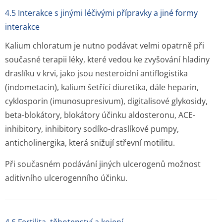
4.5 Interakce s jinými léčivými přípravky a jiné formy
interakce
Kalium chloratum je nutno podávat velmi opatrně při
současné terapii léky, které vedou ke zvyšování hladiny
draslíku v krvi, jako jsou nesteroidní antiflogistika
(indometacin), kalium šetřící diuretika, dále heparin,
cyklosporin (imunosupresivum), digitalisové glykosidy,
beta-blokátory, blokátory účinku aldosteronu, ACE-
inhibitory, inhibitory sodíko-draslíkové pumpy,
anticholinergika, která snižují střevní motilitu.
Při současném podávání jiných ulcerogenů možnost
aditivního ulcerogenního účinku.