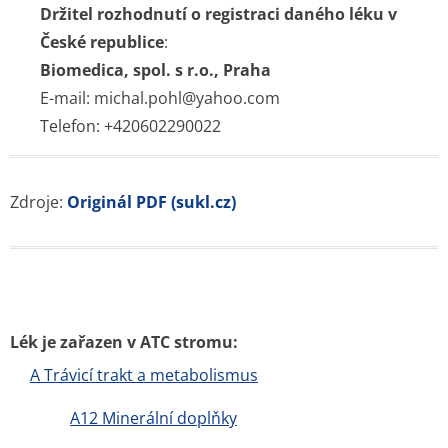
Držitel rozhodnutí o registraci daného léku v
České republice
:
Biomedica, spol. s r.o., Praha
E-mail: michal.pohl@yahoo.com
Telefon: +420602290022
Zdroje:
Originál PDF (sukl.cz)
Lék je zařazen v ATC stromu:
A Trávicí trakt a metabolismus
A12 Minerální doplňky