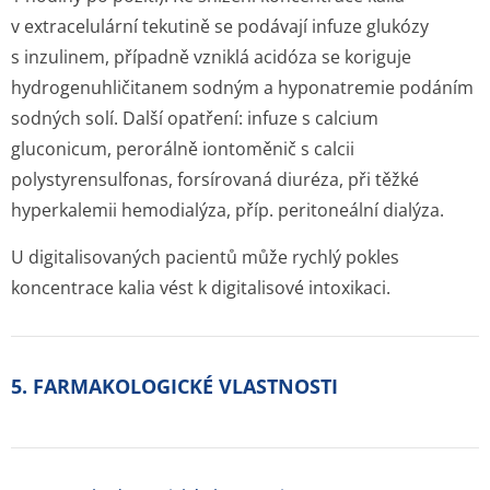
v extracelulární tekutině se podávají infuze glukózy
s inzulinem, případně vzniklá acidóza se koriguje
hydrogenuhličitanem sodným a hyponatremie podáním
sodných solí. Další opatření: infuze s calcium
gluconicum, perorálně iontoměnič s calcii
polystyrensulfonas, forsírovaná diuréza, při těžké
hyperkalemii hemodialýza, příp. peritoneální dialýza.
U digitalisovaných pacientů může rychlý pokles
koncentrace kalia vést k digitalisové intoxikaci.
5. FARMAKOLOGICKÉ VLASTNOSTI