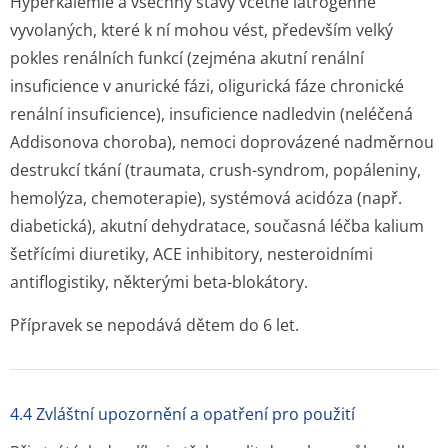
Hyperkalemie a všechny stavy včetně iatrogenně
vyvolaných, které k ní mohou vést, především velký
pokles renálních funkcí (zejména akutní renální
insuficience v anurické fázi, oligurická fáze chronické
renální insuficience), insuficience nadledvin (neléčená
Addisonova choroba), nemoci doprovázené nadměrnou
destrukcí tkání (traumata, crush-syndrom, popáleniny,
hemolýza, chemoterapie), systémová acidóza (např.
diabetická), akutní dehydratace, současná léčba kalium
šetřícími diuretiky, ACE inhibitory, nesteroidními
antiflogistiky, některými beta-blokátory.
Přípravek se nepodává dětem do 6 let.
4.4 Zvláštní upozornění a opatření pro použití