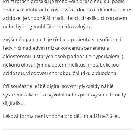
Při ztrátách draslíku je třeba volit draselnou sůl podle
změn v acidobazické rovnováze; dochází-li k metabolické
acidóze, je vhodnější hradit deficit draslíku citronanem
nebo hydrogenuhličitanem draselným.
Zvýšené opatrnosti je třeba u pacientů s insuficiencí
ledvin či nadledvin (nízká koncentrace reninu a
aldosteronu u starých osob podporuje hyperkalemii),
nekontrolovaným diabetem mellitus, metabolickou
acidózou, vředovou chorobou žaludku a duodena.
Při současné léčbě digitalisovými glykosidy náhlé
vysazení kalia může vyvolat nebezpečí zvýšené toxicity
digitalisu.
Léková forma není vhodná pro děti mladší než 6 let.