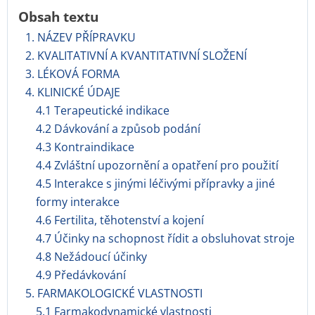
Obsah textu
1. NÁZEV PŘÍPRAVKU
2. KVALITATIVNÍ A KVANTITATIVNÍ SLOŽENÍ
3. LÉKOVÁ FORMA
4. KLINICKÉ ÚDAJE
4.1 Terapeutické indikace
4.2 Dávkování a způsob podání
4.3 Kontraindikace
4.4 Zvláštní upozornění a opatření pro použití
4.5 Interakce s jinými léčivými přípravky a jiné
formy interakce
4.6 Fertilita, těhotenství a kojení
4.7 Účinky na schopnost řídit a obsluhovat stroje
4.8 Nežádoucí účinky
4.9 Předávkování
5. FARMAKOLOGICKÉ VLASTNOSTI
5.1 Farmakodynamické vlastnosti