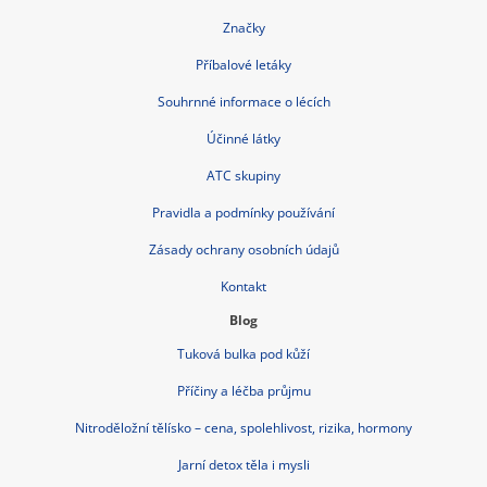
Bolest břicha
Czech Republic nonstop-lekarna.cz