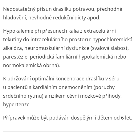
Nedostatečný přísun draslíku potravou, přechodné
hladovění, nevhodné redukční diety apod.
Hypokalemie při přesunech kalia z extracelulární
tekutiny do intracelulárního prostoru: hypochloremická
alkalóza, neuromuskulární dysfunkce (svalová slabost,
parestézie, periodická familiární hypokalemická nebo
normokalemická obrna).
K udržování optimální koncentrace draslíku v séru
u pacientů s kardiálním onemocněním (poruchy
srdečního rytmu) a rizikem cévní mozkové příhody,
hypertenze.
Přípravek může být podáván dospělým i dětem od 6 let.