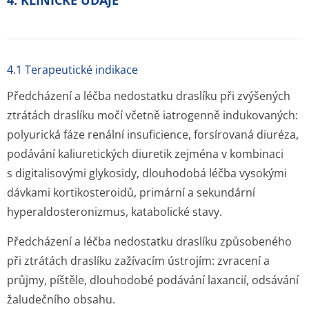
4. KLINICKÉ ÚDAJE
4.1 Terapeutické indikace
Předcházení a léčba nedostatku draslíku při zvýšených
ztrátách draslíku močí včetně iatrogenně indukovaných:
polyurická fáze renální insuficience, forsírovaná diuréza,
podávání kaliuretických diuretik zejména v kombinaci
s digitalisovými glykosidy, dlouhodobá léčba vysokými
dávkami kortikosteroidů, primární a sekundární
hyperaldostero­nizmus, katabolické stavy.
Předcházení a léčba nedostatku draslíku způsobeného
při ztrátách draslíku zažívacím ústrojím: zvracení a
průjmy, píštěle, dlouhodobé podávání laxancií, odsávání
žaludečního obsahu.