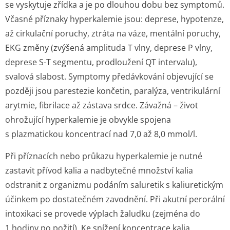
se vyskytuje zřídka a je po dlouhou dobu bez symptomů.
Včasné příznaky hyperkalemie jsou: deprese, hypotenze,
až cirkulační poruchy, ztráta na váze, mentální poruchy,
EKG změny (zvýšená amplituda T vlny, deprese P vlny,
deprese S-T segmentu, prodloužení QT intervalu),
svalová slabost. Symptomy předávkování objevující se
později jsou parestezie končetin, paralýza, ventrikulární
arytmie, fibrilace až zástava srdce. Závažná – život
ohrožující hyperkalemie je obvykle spojena
s plazmatickou koncentrací nad 7,0 až 8,0 mmol/l.
Při příznacích nebo průkazu hyperkalemie je nutné
zastavit přívod kalia a nadbytečné množství kalia
odstranit z organizmu podáním saluretik s kaliuretickým
účinkem po dostatečném zavodnění. Při akutní perorální
intoxikaci se provede výplach žaludku (zejména do
1 hodiny po požití). Ke snížení koncentrace kalia