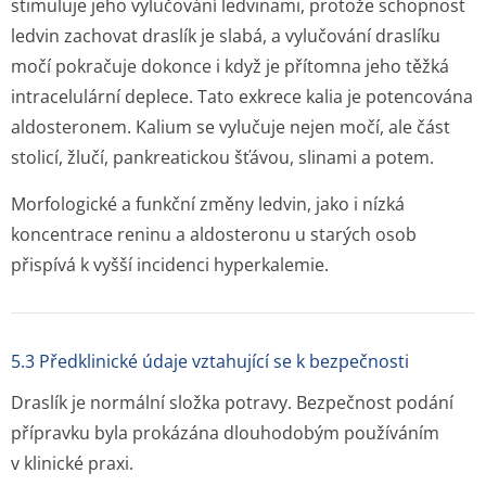
stimuluje jeho vylučování ledvinami, protože schopnost
ledvin zachovat draslík je slabá, a vylučování draslíku
močí pokračuje dokonce i když je přítomna jeho těžká
intracelulární deplece. Tato exkrece kalia je potencována
aldosteronem. Kalium se vylučuje nejen močí, ale část
stolicí, žlučí, pankreatickou šťávou, slinami a potem.
Morfologické a funkční změny ledvin, jako i nízká
koncentrace reninu a aldosteronu u starých osob
přispívá k vyšší incidenci hyperkalemie.
5.3 Předklinické údaje vztahující se k bezpečnosti
Draslík je normální složka potravy. Bezpečnost podání
přípravku byla prokázána dlouhodobým používáním
v klinické praxi.