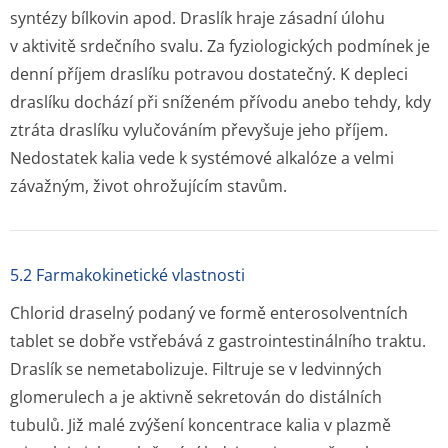
syntézy bílkovin apod. Draslík hraje zásadní úlohu
v aktivitě srdečního svalu. Za fyziologických podmínek je
denní příjem draslíku potravou dostatečný. K depleci
draslíku dochází při sníženém přívodu anebo tehdy, kdy
ztráta draslíku vylučováním převyšuje jeho příjem.
Nedostatek kalia vede k systémové alkalóze a velmi
závažným, život ohrožujícím stavům.
5.2 Farmakokinetické vlastnosti
Chlorid draselný podaný ve formě enterosolventních
tablet se dobře vstřebává z gastrointes­tinálního traktu.
Draslík se nemetabolizuje. Filtruje se v ledvinných
glomerulech a je aktivně sekretován do distálních
tubulů. Již malé zvýšení koncentrace kalia v plazmě