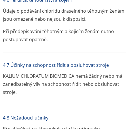
4.6 Fertilita, těhotenství a kojení
Údaje o podávání chloridu draselného těhotným ženám
jsou omezené nebo nejsou k dispozici.
Při předepisování těhotným a kojícím ženám nutno
postupovat opatrně.
4.7 Účinky na schopnost řídit a obsluhovat stroje
KALIUM CHLORATUM BIOMEDICA nemá žádný nebo má
zanedbatelný vliv na schopnost řídit nebo obsluhovat
stroje.
4.8 Nežádoucí účinky
Přecitlivělost na kteroukoliv složku přípravku.