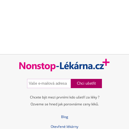
Značky
Příbalové letáky
Souhrnné informace o lécích
Účinné látky
ATC skupiny
Pravidla a podmínky používání
Zásady ochrany osobních údajů
Kontakt
Blog
Tuková bulka pod kůží
Příčiny a léčba průjmu
Nitroděložní tělísko – cena, spolehlivost, rizika, hormony
Jarní detox těla i mysli