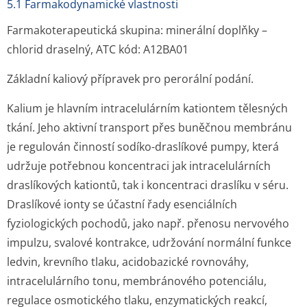
5.1 Farmakodynamické vlastnosti
Farmakoterapeutická skupina: minerální doplňky –
chlorid draselný, ATC kód: A12BA01
Základní kaliový přípravek pro perorální podání.
Kalium je hlavním intracelulárním kationtem tělesných
tkání. Jeho aktivní transport přes buněčnou membránu
je regulován činností sodíko-draslíkové pumpy, která
udržuje potřebnou koncentraci jak intracelulárních
draslíkových kationtů, tak i koncentraci draslíku v séru.
Draslíkové ionty se účastní řady esenciálních
fyziologických pochodů, jako např. přenosu nervového
impulzu, svalové kontrakce, udržování normální funkce
ledvin, krevního tlaku, acidobazické rovnováhy,
intracelulárního tonu, membránového potenciálu,
regulace osmotického tlaku, enzymatických reakcí,