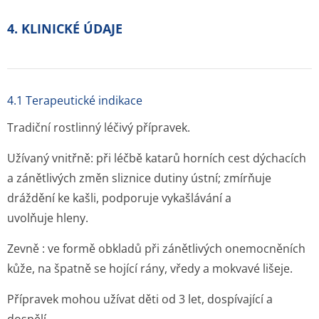
4. KLINICKÉ ÚDAJE
4.1 Terapeutické indikace
Tradiční rostlinný léčivý přípravek.
Užívaný
vnitřně
: při léčbě katarů horních cest dýchacích
a zánětlivých změn sliznice dutiny ústní; zmírňuje
dráždění ke kašli, podporuje vykašlávání a
uvolňuje hleny.
Zevně
: ve formě obkladů při zánětlivých onemocněních
kůže, na špatně se hojící rány, vředy a mokvavé lišeje.
Přípravek mohou užívat děti od 3 let, dospívající a