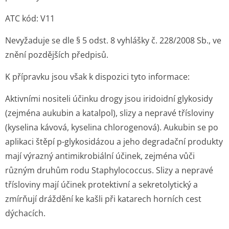
ATC kód: V11
Nevyžaduje se dle § 5 odst. 8 vyhlášky č. 228/2008 Sb., ve
znění pozdějších předpisů.
K přípravku jsou však k dispozici tyto informace:
Aktivními nositeli účinku drogy jsou iridoidní glykosidy
(zejména aukubin a katalpol), slizy a nepravé třísloviny
(kyselina kávová, kyselina chlorogenová). Aukubin se po
aplikaci štěpí p-glykosidázou a jeho degradační produkty
mají výrazný antimikrobiální účinek, zejména vůči
různým druhům rodu
Staphylococcus
. Slizy a nepravé
třísloviny mají účinek protektivní a sekretolytický a
zmírňují dráždění ke kašli při katarech horních cest
dýchacích.