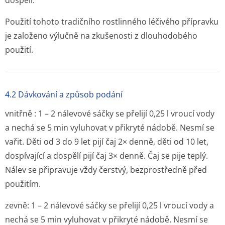
dospělí.
Použití tohoto tradičního rostlinného léčivého přípravku
je založeno výlučně na zkušenosti z dlouhodobého
použití.
4.2 Dávkování a způsob podání
vnitřně
: 1 – 2 nálevové sáčky se přelijí 0,25 l vroucí vody
a nechá se 5 min vyluhovat v přikryté nádobě. Nesmí se
vařit. Děti od 3 do 9 let pijí čaj 2× denně, děti od 10 let,
dospívající a dospělí pijí čaj 3× denně. Čaj se pije teplý.
Nálev se připravuje vždy čerstvý, bezprostředně před
použitím.
zevně
: 1 – 2 nálevové sáčky se přelijí 0,25 l vroucí vody a
nechá se 5 min vyluhovat v přikryté nádobě. Nesmí se