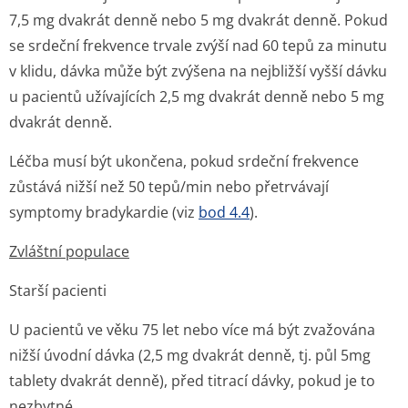
7,5 mg dvakrát denně nebo 5 mg dvakrát denně. Pokud
se srdeční frekvence trvale zvýší nad 60 tepů za minutu
v klidu, dávka může být zvýšena na nejbližší vyšší dávku
u pacientů užívajících 2,5 mg dvakrát denně nebo 5 mg
dvakrát denně.
Léčba musí být ukončena, pokud srdeční frekvence
zůstává nižší než 50 tepů/min nebo přetrvávají
symptomy bradykardie (viz
bod 4.4
).
Zvláštní populace
Starší pacienti
U pacientů ve věku 75 let nebo více má být zvažována
nižší úvodní dávka (2,5 mg dvakrát denně, tj. půl 5mg
tablety dvakrát denně), před titrací dávky, pokud je to
nezbytné.