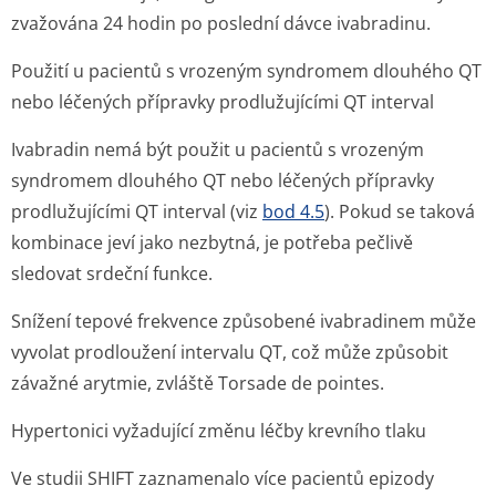
zvažována 24 hodin po poslední dávce ivabradinu.
Použití u pacientů s vrozeným syndromem dlouhého QT
nebo léčených přípravky prodlužujícími QT interval
Ivabradin nemá být použit u pacientů s vrozeným
syndromem dlouhého QT nebo léčených přípravky
prodlužujícími QT interval (viz
bod 4.5
). Pokud se taková
kombinace jeví jako nezbytná, je potřeba pečlivě
sledovat srdeční funkce.
Snížení tepové frekvence způsobené ivabradinem může
vyvolat prodloužení intervalu QT, což může způsobit
závažné arytmie, zvláště
Torsade de pointes
.
Hypertonici vyžadující změnu léčby krevního tlaku
Ve studii SHIFT zaznamenalo více pacientů epizody