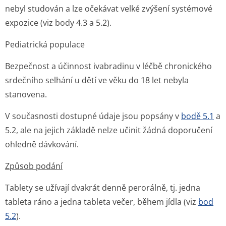
nebyl studován a lze očekávat velké zvýšení systémové
expozice (viz body 4.3 a 5.2).
Pediatrická populace
Bezpečnost a účinnost ivabradinu v léčbě chronického
srdečního selhání u dětí ve věku do 18 let nebyla
stanovena.
V současnosti dostupné údaje jsou popsány v
bodě 5.1
a
5.2, ale na jejich základě nelze učinit žádná doporučení
ohledně dávkování.
Způsob podání
Tablety se užívají dvakrát denně perorálně, tj. jedna
tableta ráno a jedna tableta večer, během jídla (viz
bod
5.2
).