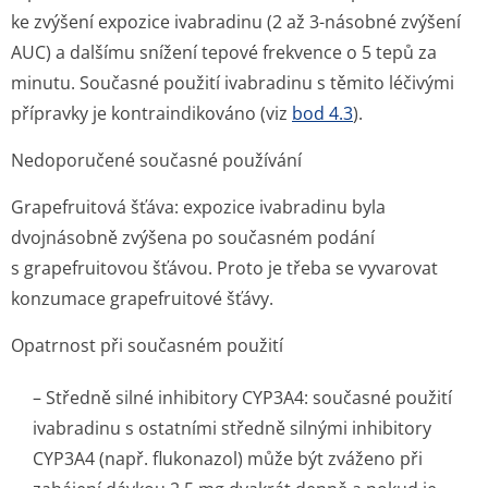
ke zvýšení expozice ivabradinu (2 až 3-násobné zvýšení
AUC) a dalšímu snížení tepové frekvence o 5 tepů za
minutu. Současné použití ivabradinu s těmito léčivými
přípravky je kontraindikováno (viz
bod 4.3
).
Nedoporučené současné používání
Grapefruitová šťáva: expozice ivabradinu byla
dvojnásobně zvýšena po současném podání
s grapefruitovou šťávou. Proto je třeba se vyvarovat
konzumace grapefruitové šťá­vy.
Opatrnost při současném použití
– Středně silné inhibitory CYP3A4: současné použití
ivabradinu s ostatními středně silnými inhibitory
CYP3A4 (např. flukonazol) může být zváženo při