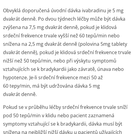
Obvyklá doporučená úvodní dávka ivabradinu je 5 mg
dvakrát denně. Po dvou týdnech léčby může být dávka
zvýšena na 7,5 mg dvakrát denně, pokud je klidová
srdeční frekvence trvale vyšší než 60 tepů/min nebo
snížena na 2,5 mg dvakrát denně (polovina 5mg tablety
dvakrát denně), pokud je klidová srdeční frekvence trvale
nižší než 50 tepů/min, nebo při výskytu symptomů
vztahujících se k bradykardii jako závratě, únava nebo
hypotenze. Je-li srdeční frekvence mezi 50 až
60 tepy/min, má být udržována dávka 5 mg
dvakrát denně.
Pokud se v průběhu léčby srdeční frekvence trvale sníží
pod 50 tepů/min v klidu nebo pacient zaznamená
symptomy vztahující se k bradykardii, dávka musí být
snížena na nejbližší nižší dávku u pacientů užívajících