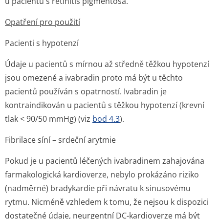
u pacientů s retinitis pigmentosa.
Opatření pro použití
Pacienti s hypotenzí
Údaje u pacientů s mírnou až středně těžkou hypotenzí
jsou omezené a ivabradin proto má být u těchto
pacientů používán s opatrností. Ivabradin je
kontraindikován u pacientů s těžkou hypotenzí (krevní
tlak < 90/50 mmHg) (viz
bod 4.3
).
Fibrilace síní – srdeční arytmie
Pokud je u pacientů léčených ivabradinem zahajována
farmakologická kardioverze, nebylo prokázáno riziko
(nadměrné) bradykardie při návratu k sinusovému
rytmu. Nicméně vzhledem k tomu, že nejsou k dispozici
dostatečné údaje, neurgentní DC-kardioverze má být