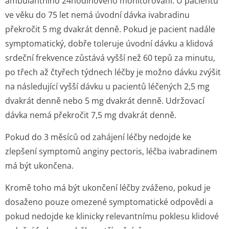
ambulantního 24hodinového monitorování. U pacientů
ve věku do 75 let nemá úvodní dávka ivabradinu
překročit 5 mg dvakrát denně. Pokud je pacient nadále
symptomatický, dobře toleruje úvodní dávku a klidová
srdeční frekvence zůstává vyšší než 60 tepů za minutu,
po třech až čtyřech týdnech léčby je možno dávku zvýšit
na následující vyšší dávku u pacientů léčených 2,5 mg
dvakrát denně nebo 5 mg dvakrát denně. Udržovací
dávka nemá překročit 7,5 mg dvakrát denně.
Pokud do 3 měsíců od zahájení léčby nedojde ke
zlepšení symptomů anginy pectoris, léčba ivabradinem
má být ukončena.
Kromě toho má být ukončení léčby zváženo, pokud je
dosaženo pouze omezené symptomatické odpovědi a
pokud nedojde ke klinicky relevantnímu poklesu klidové