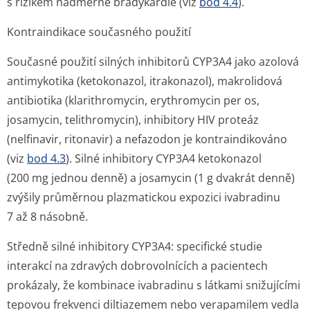
s rizikem nadměrné bradykardie (viz
bod 4.4
).
Kontraindikace současného použití
Současné použití silných inhibitorů CYP3A4 jako azolová
antimykotika (ketokonazol, itrakonazol), makrolidová
antibiotika (klarithromycin, erythromycin
per os
,
josamycin, telithromycin), inhibitory HIV proteáz
(nelfinavir, ritonavir) a nefazodon je kontraindikováno
(viz
bod 4.3
). Silné inhibitory CYP3A4 ketokonazol
(200 mg jednou denně) a josamycin (1 g dvakrát denně)
zvýšily průměrnou plazmatickou expozici ivabradinu
7 až 8 násobně.
Středně silné inhibitory CYP3A4: specifické studie
interakcí na zdravých dobrovolnících a pacientech
prokázaly, že kombinace ivabradinu s látkami snižujícími
tepovou frekvenci diltiazemem nebo verapamilem vedla