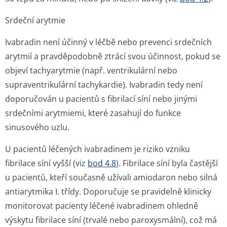
Srdeční arytmie
Ivabradin není účinný v léčbě nebo prevenci srdečních
arytmií a pravděpodobně ztrácí svou účinnost, pokud se
objeví tachyarytmie (např. ventrikulární nebo
supraventrikulární tachykardie). Ivabradin tedy není
doporučován u pacientů s fibrilací síní nebo jinými
srdečními arytmiemi, které zasahují do funkce
sinusového uzlu.
U pacientů léčených ivabradinem je riziko vzniku
fibrilace síní vyšší (viz
bod 4.8
). Fibrilace síní byla častější
u pacientů, kteří současně užívali amiodaron nebo silná
antiarytmika I. třídy. Doporučuje se pravidelně klinicky
monitorovat pacienty léčené ivabradinem ohledně
výskytu fibrilace síní (trvalé nebo paroxysmální), což má