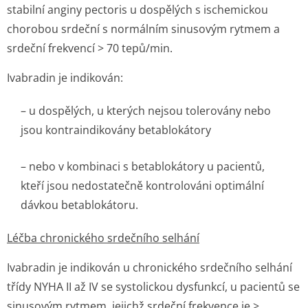
stabilní anginy pectoris u dospělých s ischemickou
chorobou srdeční s normálním sinusovým rytmem a
srdeční frekvencí > 70 tepů/min.
Ivabradin je indikován:
– u dospělých, u kterých nejsou tolerovány nebo
jsou kontraindikovány betablokátory
– nebo v kombinaci s betablokátory u pacientů,
kteří jsou nedostatečně kontrolováni optimální
dávkou betablokátoru.
Léčba chronického srdečního selhání
Ivabradin je indikován u chronického srdečního selhání
třídy NYHA II až IV se systolickou dysfunkcí, u pacientů se
sinusovým rytmem, jejichž srdeční frekvence je >