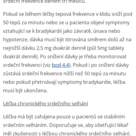
srdeční frekvence během tří měsíců.
Pokud se během léčby tepová frekvence v klidu sníží pod
50 tepů za minutu nebo se u pacienta objeví symptomy
vztahující se k bradykardii jako závratě, únava nebo
hypotenze, dávka musí být titrována směrem dolů až na
nejnižší dávku 2,5 mg dvakrát denně (půl 5mg tablety
dvakrát denně). Po snížení dávky je třeba monitorovat
srdeční frekvenci (viz
bod 4.4
). Pokud i po snížení dávky
zůstává srdeční frekvence nižší než 50 tepů za minutu
nebo pokud přetrvávají symptomy bradykardie, léčba
musí být ukončena.
Léčba chronického srdečního selhání
Léčba má být zahájena pouze u pacientů se stabilním
srdečním selháním. Doporučuje se, aby ošetřující lékař
měl zkušenosti s léčbou chronického srdečního selhání.