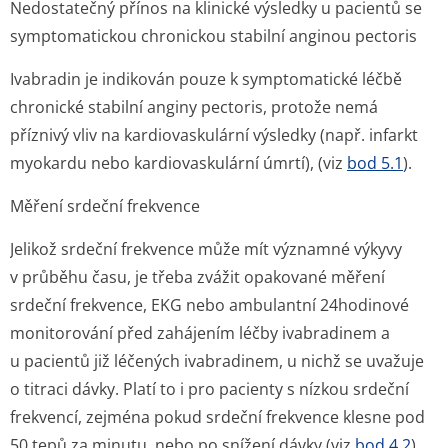
Nedostatečný přínos na klinické výsledky u pacientů se
symptomatickou chronickou stabilní anginou pectoris
Ivabradin je indikován pouze k symptomatické léčbě
chronické stabilní anginy pectoris, protože nemá
příznivý vliv na kardiovaskulární výsledky (např. infarkt
myokardu nebo kardiovaskulární úmrtí), (viz
bod 5.1
).
Měření srdeční frekvence
Jelikož srdeční frekvence může mít významné výkyvy
v průběhu času, je třeba zvážit opakované měření
srdeční frekvence, EKG nebo ambulantní 24hodinové
monitorování před zahájením léčby ivabradinem a
u pacientů již léčených ivabradinem, u nichž se uvažuje
o titraci dávky. Platí to i pro pacienty s nízkou srdeční
frekvencí, zejména pokud srdeční frekvence klesne pod
50 tepů za minutu, nebo po snížení dávky (viz
bod 4.2
).