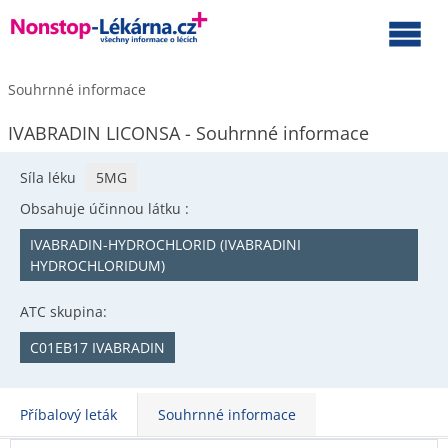
Souhrnné informace
IVABRADIN LICONSA - Souhrnné informace
Síla léku
5MG
Obsahuje účinnou látku :
IVABRADIN-HYDROCHLORID (IVABRADINI
HYDROCHLORIDUM)
ATC skupina:
C01EB17 IVABRADIN
Příbalový leták
Souhrnné informace