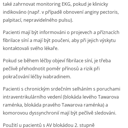
také zahrnovat monitoring EKG, pokud je klinicky
indikováno (např. v případě obnovení anginy pectoris,
palpitací, nepravidelného pulsu).
Pacienti mají být informováni o projevech a příznacích
fibrilace síní a mají být poučeni, aby při jejich výskytu
kontaktovali svého lékaře.
Pokud se během léčby objeví fibrilace síní, je třeba
pečlivě přehodnotit poměr přínosů a rizik při
pokračování léčby ivabradinem.
Pacienti s chronickým srdečním selháním s poruchami
intraventriku­lárního vedení (blokáda levého Tawarova
raménka, blokáda pravého Tawarova raménka) a
komorovou dyssynchronií mají být pečlivě sledováni.
Použití u pacientů s AV blokádou 2. stupně