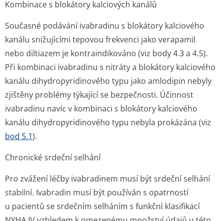
Kombinace s blokátory kalciových kanálů
Současné podávání ivabradinu s blokátory kalciového
kanálu snižujícími tepovou frekvenci jako verapamil
nebo diltiazem je kontraindikováno (viz body 4.3 a 4.5).
Při kombinaci ivabradinu s nitráty a blokátory kalciového
kanálu dihydropyridinového typu jako amlodipin nebyly
zjištěny problémy týkající se bezpečnosti. Účinnost
ivabradinu navíc v kombinaci s blokátory kalciového
kanálu dihydropyridinového typu nebyla prokázána (viz
bod 5.1
).
Chronické srdeční selhání
Pro zvážení léčby ivabradinem musí být srdeční selhání
stabilní. Ivabradin musí být používán s opatrností
u pacientů se srdečním selháním s funkční klasifikací
NYHA IV vzhledem k omezenému množství údajů u této