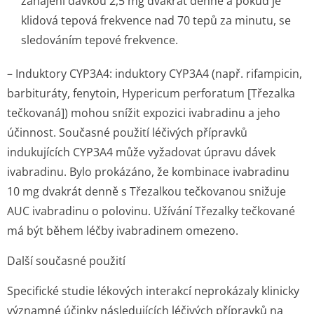
zahájení dávkou 2,5 mg dvakrát denně a pokud je
klidová tepová frekvence nad 70 tepů za minutu, se
sledováním tepové frekvence.
– Induktory CYP3A4: induktory CYP3A4 (např. rifampicin,
barbituráty, fenytoin,
Hypericum perforatum
[Třezalka
tečkovaná]) mohou snížit expozici ivabradinu a jeho
účinnost. Současné použití léčivých přípravků
indukujících CYP3A4 může vyžadovat úpravu dávek
ivabradinu. Bylo prokázáno, že kombinace ivabradinu
10 mg dvakrát denně s Třezalkou tečkovanou snižuje
AUC ivabradinu o polovinu. Užívání Třezalky tečkované
má být během léčby ivabradinem omezeno.
Další současné použití
Specifické studie lékových interakcí neprokázaly klinicky
významné účinky následujících léčivých přípravků na