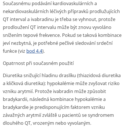
Současnému podávání kardiovaskulárních a
nekardiovasku­lárních léčivých přípravků prodlužujících
QT interval a ivabradinu je třeba se vyhnout, protože
prodloužení QT intervalu může být znovu vyvoláno
snížením tepové frekvence. Pokud se taková kombinace
jeví nezbytná, je potřebné pečlivé sledování srdeční
funkce (viz
bod 4.4
).
Opatrnost při současném použití
Diuretika snižující hladinu draslíku (thiazidová diuretika
a kličková diuretika): hypokalémie může zvyšovat riziko
vzniku arytmií. Protože ivabradin může způsobit
bradykardii, následná kombinace hypokalémie a
bradykardie je predisponujícím faktorem vzniku
závažných arytmií zvláště u pacientů se syndromem
dlouhého QT, vrozeným nebo vyvolaným.