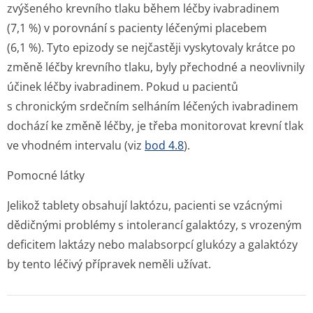
zvýšeného krevního tlaku během léčby ivabradinem
(7,1 %) v porovnání s pacienty léčenými placebem
(6,1 %). Tyto epizody se nejčastěji vyskytovaly krátce po
změně léčby krevního tlaku, byly přechodné a neovlivnily
účinek léčby ivabradinem. Pokud u pacientů
s chronickým srdečním selháním léčených ivabradinem
dochází ke změně léčby, je třeba monitorovat krevní tlak
ve vhodném intervalu (viz
bod 4.8
).
Pomocné látky
Jelikož tablety obsahují laktózu, pacienti se vzácnými
dědičnými problémy s intolerancí galaktózy, s vrozeným
deficitem laktázy nebo malabsorpcí glukózy a galaktózy
by tento léčivý přípravek neměli užívat.