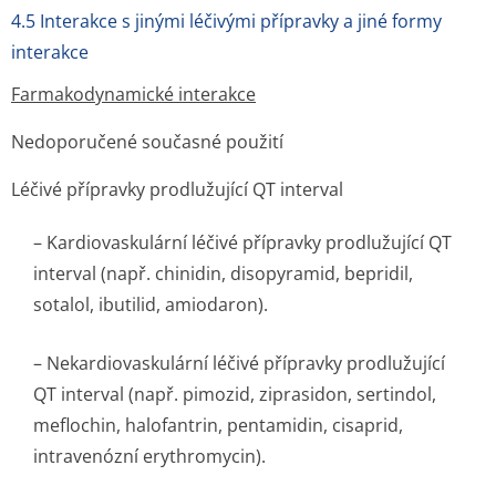
4.5 Interakce s jinými léčivými přípravky a jiné formy
interakce
Farmakodynamické interakce
Nedoporučené současné použití
Léčivé přípravky prodlužující QT interval
– Kardiovaskulární léčivé přípravky prodlužující QT
interval (např. chinidin, disopyramid, bepridil,
sotalol, ibutilid, amiodaron).
– Nekardiovaskulární léčivé přípravky prodlužující
QT interval (např. pimozid, ziprasidon, sertindol,
meflochin, halofantrin, pentamidin, cisaprid,
intravenózní erythromycin).