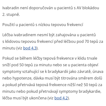
Ivabradin není doporučován u pacientů s AV blokádou
2. stupně.
Použití u pacientů s nízkou tepovou frekvencí
Léčba ivabradinem nesmí být zahajována u pacientů
s klidovou tepovou frekvencí před léčbou pod 70 tepů za
minutu (viz
bod 4.3
).
Pokud se během léčby tepová frekvence v klidu trvale
sníží pod 50 tepů za minutu nebo se u pacienta objeví
symptomy vztahující se k bradykardii jako závratě, únava
nebo hypotenze, dávka musí být titrována směrem dolů
a pokud přetrvává tepová frekvence nižší než 50 tepů za
minutu nebo pokud přetrvávají symptomy bradykardie,
léčba musí být ukončena (viz
bod 4.2
).