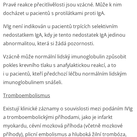
Pravé reakce přecitlivělosti jsou vzácné. Může k nim
docházet u pacientů s protilátkami proti IgA.
IVIg není indikován u pacientů trpících selektivním
nedostatkem IgA, kdy je tento nedostatek IgA jedinou
abnormalitou, která si žádá pozornosti.
Vzácně může normální lidský imunoglobulin způsobit
pokles krevního tlaku s anafylaktickou reakcí, a to
i u pacientů, kteří předchozí léčbu normálním lidským
imunoglobulinem snášeli.
Tromboembolismus
Existují klinické záznamy o souvislosti mezi podáním IVIg
a tromboembolickými příhodami, jako je infarkt
myokardu, cévní mozková příhoda (včetně mozkové
příhody), plicní embolismus a hluboká žilní trombóza,