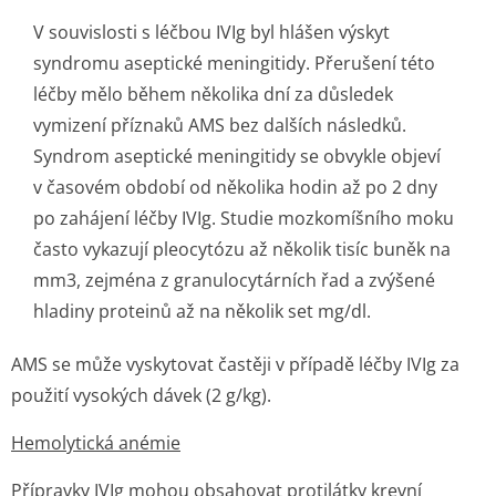
V souvislosti s léčbou IVIg byl hlášen výskyt
syndromu aseptické meningitidy. Přerušení této
léčby mělo během několika dní za důsledek
vymizení příznaků AMS bez dalších následků.
Syndrom aseptické meningitidy se obvykle objeví
v časovém období od několika hodin až po 2 dny
po zahájení léčby IVIg. Studie mozkomíšního moku
často vykazují pleocytózu až několik tisíc buněk na
mm
3
, zejména z granulocytárních řad a zvýšené
hladiny proteinů až na několik set mg/dl.
AMS se může vyskytovat častěji v případě léčby IVIg za
použití vysokých dávek (2 g/kg).
Hemolytická anémie
Přípravky IVIg mohou obsahovat protilátky krevní