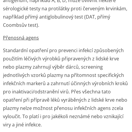
antigenům, například A, B, D, může ovlivnit některé
sérologické testy na protilátky proti červeným krvinkám,
například přímý antiglobulinový test (DAT, přímý
Coombsův test).
Přenosná agens
Standardní opatření pro prevenci infekcí způsobených
použitím léčivých výrobků připravených z lidské krve
nebo plazmy zahrnují výběr dárců, screening
jednotlivých vzorků plazmy na přítomnost specifických
infekčních markerů a zahrnutí účinných výrobních kroků
pro inaktivaci/od­stranění virů. Přes všechna tato
opatření při přípravě léků vyráběných z lidské krve nebo
plazmy nelze možnost přenosu infekčních agens zcela
vyloučit. To platí i pro jakékoli neznámé nebo vznikající
viry a jiné infekce.