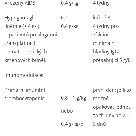
Vrozený AIDS
0,4 g/kg
4 týdny
Hypogamaglobu­
0,2 –
každé 3 –
linémie (< 4 g/l)
0,4 g/kg
4 týdny pro
u pacientů po alogenní
získání
transplantaci
minimální
hematopoetických
hladiny IgG
kmenových buněk
přesahující 5 g/l.
Imunomodulace:
Primární imunitní
první den; je-li to
0,8 – 1 g/kg
trombocytopenie
možné,
opakovat jednou
nebo
za tři dny po 2 –
0,4 g/kg/d
5 dnů