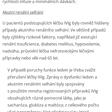
rychlosti infuze a minimálních dávkách.
Akutní renální selhání
U pacientů podstupujících léčbu IVIg byly rovněž hlášeny
případy akutního renálního selhání. Ve většině případů
byly zjištěny rizikové faktory, například již existující
renální insuficience, diabetes mellitus, hypovolemie,
nadváha, průvodní léčba nefrotoxickými léčivými
přípravky nebo věk nad 65 let.
V případě poruchy funkce ledvin je třeba zvážit
přerušení léčby IVIg. Zprávy o dysfunkci ledvin a
akutním renálním selhání byly spojovány
s použitím mnoha registrovaných přípravků IVIg
obsahujících různé pomocné látky, jako je
sacharóza, glukóza a maltóza; z celkového počtu