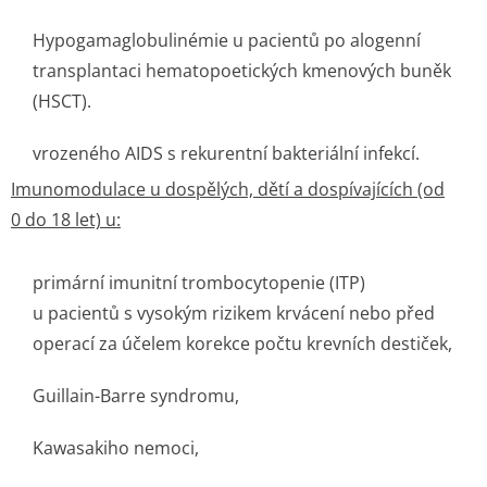
Hypogamaglobu­linémie u pacientů po alogenní
transplantaci hematopoetických kmenových buněk
(HSCT).
vrozeného AIDS s rekurentní bakteriální infekcí.
Imunomodulace u dospělých, dětí a dospívajících (od
0 do 18 let) u:
primární imunitní trombocytopenie (ITP)
u pacientů s vysokým rizikem krvácení nebo před
operací za účelem korekce počtu krevních destiček,
Guillain-Barre syndromu,
Kawasakiho nemoci,