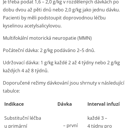
Je třeba podat 1,6 – 2,0 g/kg v rozdělených dávkách po
dobu dvou až pěti dnů nebo 2,0 g/kg jako jednu dávku.
Pacienti by měli podstoupit doprovodnou léčbu
kyselinou acetylsalicylovou.
Multifokální motorická neuropatie (MMN)
Počáteční dávka: 2 g/kg podáváno 2–5 dnů.
Udržovací dávka: 1 g/kg každé 2 až 4 týdny nebo 2 g/kg
každých 4 až 8 týdnů.
Doporučené režimy dávkování jsou shrnuty v následující
tabulce:
Indikace
Dávka
Interval infuzí
Substituční léčba
každé 3 –
– první
u primární
4 týdny pro