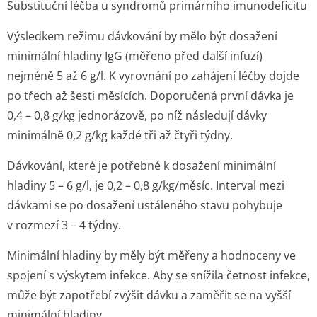
Substituční léčba u syndromů primárního imunodeficitu
Výsledkem režimu dávkování by mělo být dosažení
minimální hladiny IgG (měřeno před další infuzí)
nejméně 5 až 6 g/l. K vyrovnání po zahájení léčby dojde
po třech až šesti měsících. Doporučená první dávka je
0,4 – 0,8 g/kg jednorázově, po níž následují dávky
minimálně 0,2 g/kg každé tři až čtyři týdny.
Dávkování, které je potřebné k dosažení minimální
hladiny 5 – 6 g/l, je 0,2 – 0,8 g/kg/měsíc. Interval mezi
dávkami se po dosažení ustáleného stavu pohybuje
v rozmezí 3 – 4 týdny.
Minimální hladiny by měly být měřeny a hodnoceny ve
spojení s výskytem infekce. Aby se snížila četnost infekce,
může být zapotřebí zvýšit dávku a zaměřit se na vyšší
minimální hladiny.