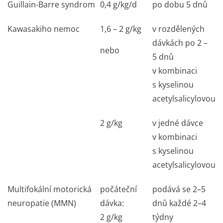
Guillain-Barre syndrom
0,4 g/kg/d
po dobu 5 dnů
Kawasakiho nemoc
1,6 – 2 g/kg
v rozdělených
dávkách po 2 –
nebo
5 dnů
v kombinaci
s kyselinou
acetylsalicylovou
2 g/kg
v jedné dávce
v kombinaci
s kyselinou
acetylsalicylovou
Multifokální motorická
počáteční
podává se 2–5
neuropatie (MMN)
dávka:
dnů každé 2–4
2 g/kg
týdny