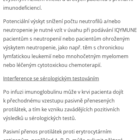
imunodeficiencí.
Potenciální výskyt snížení počtu neutrofilů a/nebo
neutropenie je nutné vzít v úvahu při podávání IQYMUNE
pacientům s neutropenií nebo pacientům ohroženým
výskytem neutropenie, jako např. těm s chronickou
lymfatickou leukemií nebo mnohočetným myelomem
nebo léčeným cytotoxickou chemoterapií.
Interference se sérologickým testováním
Po infuzi imunoglobulinu může v krvi pacienta dojít
k přechodnému vzestupu pasivně přenesených
protilátek, a tím ke vzniku zavádějících pozitivních
výsledků u sérologických tes­tů.
Pasivní přenos protilátek proti erytrocytárním