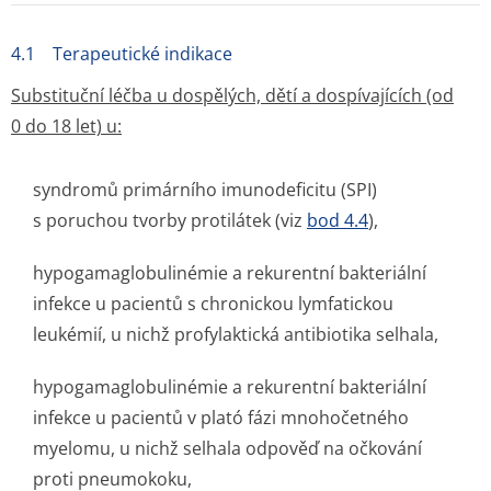
4.1 Terapeutické indikace
Substituční léčba u dospělých, dětí a dospívajících (od
0 do 18 let) u:
syndromů primárního imunodeficitu (SPI)
s poruchou tvorby protilátek (viz
bod 4.4
),
hypogamaglobu­linémie a rekurentní bakteriální
infekce u pacientů s chronickou lymfatickou
leukémií, u nichž profylaktická antibiotika selhala,
hypogamaglobu­linémie a rekurentní bakteriální
infekce u pacientů v plató fázi mnohočetného
myelomu, u nichž selhala odpověď na očkování
proti pneumokoku,