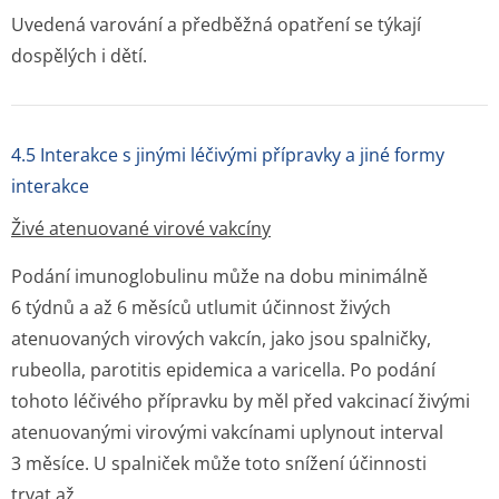
Uvedená varování a předběžná opatření se týkají
dospělých i dětí.
4.5 Interakce s jinými léčivými přípravky a jiné formy
interakce
Živé atenuované virové vakcíny
Podání imunoglobulinu může na dobu minimálně
6 týdnů a až 6 měsíců utlumit účinnost živých
atenuovaných virových vakcín, jako jsou spalničky
,
rubeolla, parotitis epidemica a varicella. Po podání
tohoto léčivého přípravku by měl před vakcinací živými
atenuovanými virovými vakcínami uplynout interval
3 měsíce. U spalniček může toto snížení účinnosti
trvat až