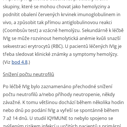
skupiny, které se mohou chovat jako hemolyziny a
podnítit obalení červených krvinek imunoglobulinem
in
vivo,
a způsobit tak přímou antiglobulinovou reakci
(Coombsův test) a vzácně hemolýzu. Sekundárně k léčbě
IVIg se může rozvinout hemolytická anémie kvůli snazší
sekvestraci erytrocytů (RBC). U pacientů léčených IVIg je
třeba sledovat klinické známky a symptomy hemolýzy.
(Viz
bod 4.8
.)
Snížení počtu neutrofilů
Po léčbě IVIg bylo zaznamenáno přechodné snížení
počtu neutrofilů a/nebo příhody neutropenie, někdy
závažné. K tomu většinou dochází během několika hodin
nebo dnů po podání IVIg a vyřeší se spontánně během
7 až 14 dnů. U studií IQYMUNE to nebylo spojeno se
zvýšeným rizikem infekcí u určitých pacientů s primární