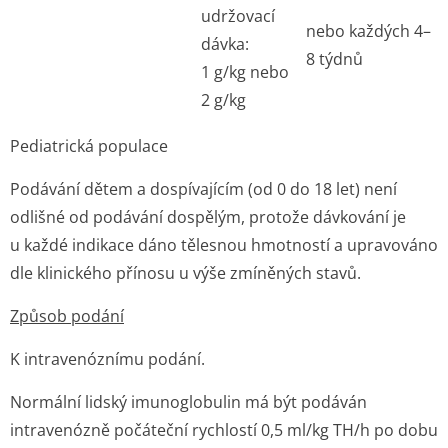
udržovací
nebo každých 4–
dávka:
8 týdnů
1 g/kg nebo
2 g/kg
Pediatrická populace
Podávání dětem a dospívajícím (od 0 do 18 let) není
odlišné od podávání dospělým, protože dávkování je
u každé indikace dáno tělesnou hmotností a upravováno
dle klinického přínosu u výše zmíněných stavů.
Způsob podání
K intravenóznímu podání.
Normální lidský imunoglobulin má být podáván
intravenózně počáteční rychlostí 0,5 ml/kg TH/h po dobu