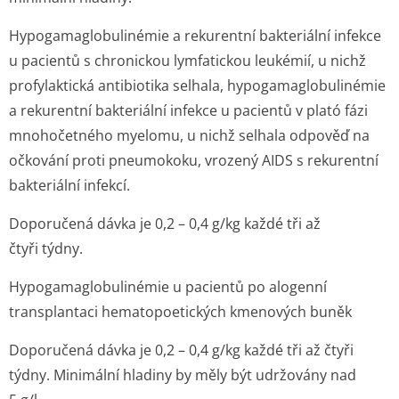
Hypogamaglobu­linémie a rekurentní bakteriální infekce
u pacientů s chronickou lymfatickou leukémií, u nichž
profylaktická antibiotika selhala, hypogamaglobu­linémie
a rekurentní bakteriální infekce u pacientů v plató fázi
mnohočetného myelomu, u nichž selhala odpověď na
očkování proti pneumokoku, vrozený AIDS s rekurentní
bakteriální infekcí.
Doporučená dávka je 0,2 – 0,4 g/kg každé tři až
čtyři týdny.
Hypogamaglobu­linémie u pacientů po alogenní
transplantaci hematopoetických kmenových buněk
Doporučená dávka je 0,2 – 0,4 g/kg každé tři až čtyři
týdny. Minimální hladiny by měly být udržovány nad