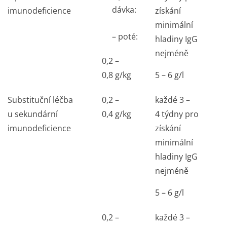
dávka:
imunodeficience
získání
minimální
– poté:
hladiny IgG
nejméně
0,2 –
0,8 g/kg
5 – 6 g/l
Substituční léčba
0,2 –
každé 3 –
u sekundární
0,4 g/kg
4 týdny pro
imunodeficience
získání
minimální
hladiny IgG
nejméně
5 – 6 g/l
0,2 –
každé 3 –