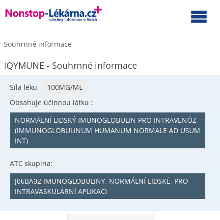
Souhrnné informace
IQYMUNE - Souhrnné informace
Síla léku
100MG/ML
Obsahuje účinnou látku :
NORMÁLNÍ LIDSKÝ IMUNOGLOBULIN PRO INTRAVENÓZ
(IMMUNOGLOBULINUM HUMANUM NORMALE AD USUM
INT)
ATC skupina:
J06BA02 IMUNOGLOBULINY, NORMÁLNÍ LIDSKÉ, PRO
INTRAVASKULÁRNÍ APLIKACI