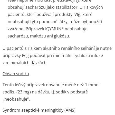
však nepoměrnou část představují ty, které
obsahují sacharózu jako stabilizátor. U rizikových
pacientů, kteří používají produkty IVIg, které
neobsahují tyto pomocné látky, může být použití
zváženo. Přípravek IQYMUNE neobsahuje
sacharózu, maltózu ani glukózu.
U pacientů s rizikem akutního renálního selhání je nutné
přípravky IVIg podávat při minimální rychlosti infuze
v minimálních dávkách.
Obsah sodíku
Tento léčivý přípravek obsahuje méně než 1 mmol
sodíku (23 mg) na dávku, tj. sodík v podstatě
„neobsahuje“.
Syndrom aseptické meningitidy (AMS)