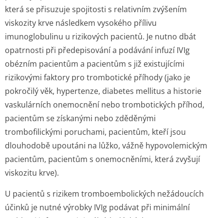
která se přisuzuje spojitosti s relativním zvýšením
viskozity krve následkem vysokého přílivu
imunoglobulinu u rizikových pacientů. Je nutno dbát
opatrnosti při předepisování a podávání infuzí IVIg
obézním pacientům a pacientům s již existujícími
rizikovými faktory pro trombotické příhody (jako je
pokročilý věk, hypertenze, diabetes mellitus a historie
vaskulárních onemocnění nebo trombotických příhod,
pacientům se získanými nebo zděděnými
trombofilickými poruchami, pacientům, kteří jsou
dlouhodobě upoutáni na lůžko, vážně hypovolemickým
pacientům, pacientům s onemocněními, která zvyšují
viskozitu krve).
U pacientů s rizikem tromboembolických nežádoucích
účinků je nutné výrobky IVIg podávat při minimální