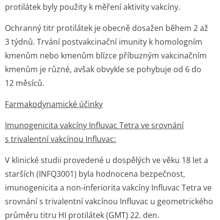
protilátek byly použity k měření aktivity vakcíny.
Ochranný titr protilátek je obecně dosažen během 2 až
3 týdnů. Trvání postvakcinační imunity k homologním
kmenům nebo kmenům blízce příbuzným vakcinačním
kmenům je různé, avšak obvykle se pohybuje od 6 do
12 měsíců.
Farmakodynamické účinky
Imunogenicita vakcíny Influvac Tetra ve srovnání
s trivalentní vakcínou Influvac:
V klinické studii provedené u dospělých ve věku 18 let a
starších (INFQ3001) byla hodnocena bezpečnost,
imunogenicita a non-inferiorita vakcíny Influvac Tetra ve
srovnání s trivalentní vakcínou Influvac u geometrického
průměru titru HI protilátek (GMT) 22. den.