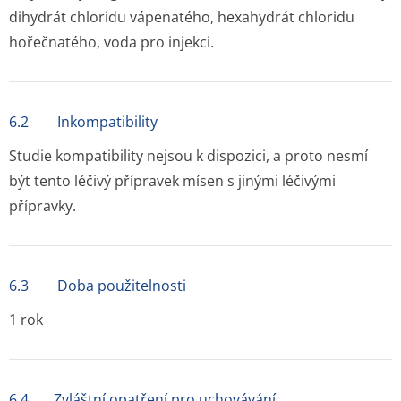
dihydrát chloridu vápenatého, hexahydrát chloridu
hořečnatého, voda pro injekci.
6.2 Inkompatibility
Studie kompatibility nejsou k dispozici, a proto nesmí
být tento léčivý přípravek mísen s jinými léčivými
přípravky.
6.3 Doba použitelnosti
1 rok
6.4 Zvláštní opatření pro uchovávání