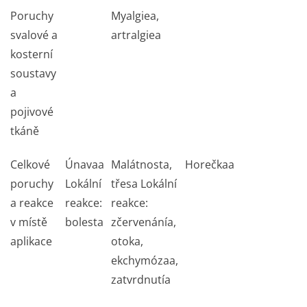
Poruchy
Myalgie
a
,
svalové a
artralgie
a
kosterní
soustavy
a
pojivové
tkáně
Celkové
Únava
a
Malátnost
a
,
Horečka
a
poruchy
Lokální
třes
a
Lokální
a reakce
reakce:
reakce:
v místě
bolest
a
zčervenání
a
,
aplikace
otok
a
,
ekchymóza
a
,
zatvrdnutí
a