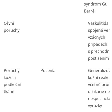
syndrom Guilla
Barré
Cévní
Vaskulitida
poruchy
spojená ve v
vzácných
případech
s přechodn
postižením l
Poruchy
Pocení
a
Generalizov
kůže a
kožní reakce
podkožní
včetně pruri
tkáně
urtikarie ne
nespecifické
vyrážky