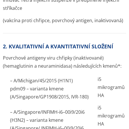
Influvac Tetra injekční suspenze v předplněné injekční
stříkačce
(vakcína proti chřipce, povrchový antigen, inaktivovaná)
2. KVALITATIVNÍ A KVANTITATIVNÍ SLOŽENÍ
Povrchové antigeny viru chřipky (inaktivované)
(hemaglutinin a neuraminidasa) následujících kmenů*:
i5
– A/Michigan/45/2015 (H
1
N
1
)
mikrogramů
pdm09 – varianta kmene
HA
(A/Singapore/GP1908/20­15, IVR-180)
i5
– A/Singapore/INFIMH-i6–00i9/20i6
mikrogramů
(H3N2) – varianta kmene
HA
(A/Singapore/ INFIMH-i6–00i9/20i6,