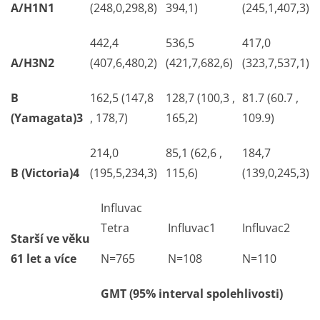
A/H1N1
(248,0,298,8)
394,1)
(245,1,407,3)
442,4
536,5
417,0
A/H3N2
(407,6,480,2)
(421,7,682,6)
(323,7,537,1)
B
162,5 (147,8
128,7 (100,3 ,
81.7 (60.7 ,
(Yamagata)3
, 178,7)
165,2)
109.9)
214,0
85,1 (62,6 ,
184,7
B (Victoria)4
(195,5,234,3)
115,6)
(139,0,245,3)
Influvac
Tetra
Influvac
1
Influvac
2
Starší ve věku
61 let a více
N=765
N=108
N=110
GMT (95% interval spolehlivosti)