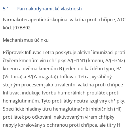
5.1 Farmakodynamické vlastnosti
Farmakoterapeutická skupina: vakcína proti chřipce, ATC
kód: J07BB02
Mechanismus účinku
Přípravek Influvac Tetra poskytuje aktivní imunizaci proti
čtyřem kmenům viru chřipky: A/(H1N1) kmenu, A/(H3N2)
kmenu a dvěma kmenům B (jeden od každého typu; B/
(Victoria) a B/(Yamagata)). Influvac Tetra, vyráběný
stejným procesem jako trivalentní vakcína proti chřipce
Influvac, indukuje tvorbu humorálních protilátek proti
hemaglutininům. Tyto protilátky neutralizují viry chřipky.
Specifické hladiny titru hemaglutinačně inhibičních (HI)
protilátek po očkování inaktivovaným virem chřipky
nebyly korelovány s ochranou proti chřipce, ale titry HI