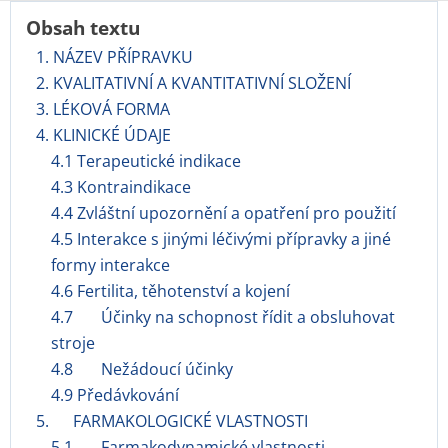
Obsah textu
1. NÁZEV PŘÍPRAVKU
2. KVALITATIVNÍ A KVANTITATIVNÍ SLOŽENÍ
3. LÉKOVÁ FORMA
4. KLINICKÉ ÚDAJE
4.1 Terapeutické indikace
4.3 Kontraindikace
4.4 Zvláštní upozornění a opatření pro použití
4.5 Interakce s jinými léčivými přípravky a jiné
formy interakce
4.6 Fertilita, těhotenství a kojení
4.7 Účinky na schopnost řídit a obsluhovat
stroje
4.8 Nežádoucí účinky
4.9 Předávkování
5. FARMAKOLOGICKÉ VLASTNOSTI
5.1 Farmakodynamické vlastnosti