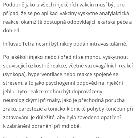
Podobně jako u všech injekčních vakcín musí být pro
případ, že se po aplikaci vakcíny vyskytne anafylaktická
reakce, okamžitě dostupná odpovídající lékařská péče a
dohled.
Influvac Tetra nesmí být nikdy podán intravaskulárně.
Po jakékoli injekci nebo i před ní se mohou vyskytnout
související úzkostné reakce, včetně vazovagálních reakcí
(synkopa), hyperventilace nebo reakce spojené se
stresem, a to jako psychogenní odpověď na injekční
jehlu. Tyto reakce mohou být doprovázeny
neurologickými příznaky, jako je přechodná porucha
zraku, parestezie a tonicko-klonické pohyby končetin při
zotavování. Je důležité, aby byla zavedena opatření
k zabránění poranění při mdlobě.