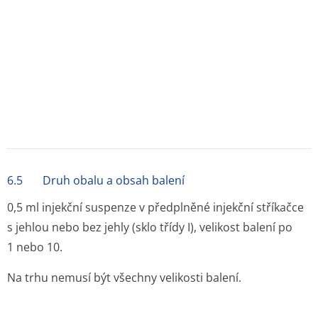
6.6 Zvláštní opatření pro likvidaci přípravku a pro
zacházení s ním
Vakcína by měla být ponechána před aplikací v místnosti
tak dlouho, až dosáhne pokojové teploty.
Před použitím stříkačkou zatřepte. Před podáním
vizuálně zkontrolujte.
Veškerý nepoužitý přípravek nebo odpad musí být
zlikvidován v souladu s místními požadavky.