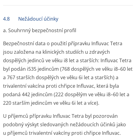
4.8 Nežádoucí účinky
a. Souhrnný bezpečnostní profil
Bezpečnostní data o použití přípravku Influvac Tetra
jsou založena na klinických studiích u zdravých
dospělých jedinců ve věku i8 let a starších: Influvac Tetra
byl podán i535 jedincům (768 dospělých ve věku i8–60 let
a 767 starších dospělých ve věku 6i let a starších) a
trivalentní vakcína proti chřipce Influvac, která byla
podaná 442 jedincům (222 dospělým ve věku i8–60 let a
220 starším jedincům ve věku 6i let a více).
U příjemců přípravku Influvac Tetra byl pozorován
podobný výskyt sledovaných nežádoucích účinků jako
u příjemců trivalentní vakcíny proti chřipce Influvac.