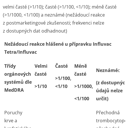
velmi časté (>1/10); časté (>1/100, <1/10); méně časté
(>1/1000, <1/100) a neznámé (nežádoucí reakce
z postmarketingové zkušenosti; frekvenci nelze
z dostupných dat odhadnout)
Nežádoucí reakce hlášené u přípravku Influvac
Tetra/Influvac
Třídy
Velmi
Časté
Méně
Neznámé
c
orgánových
časté
časté
>1/100,
systémů dle
(z dostupných
>1/10
<1/10
>1/1000,
MedDRA
údajů nelze
<1/100
určit)
Poruchy
Přechodná
krve a
trombocytopen