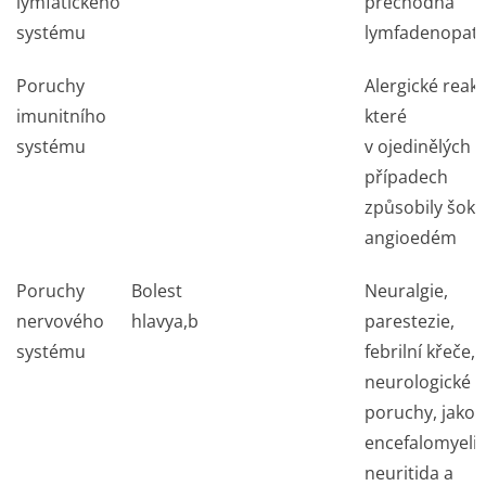
lymfatického
přechodná
systému
lymfadenopati
Poruchy
Alergické reakc
imunitního
které
systému
v ojedinělých
případech
způsobily šok,
angioedém
Poruchy
Bolest
Neuralgie,
nervového
hlavy
a,b
parestezie,
systému
febrilní křeče,
neurologické
poruchy, jako j
encefalomyelit
neuritida a