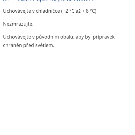
Uchovávejte v chladničce (+2 °C až + 8 °C).
Nezmrazujte.
Uchovávejte v původním obalu, aby byl přípravek
chráněn před světlem.
6.5 Druh obalu a obsah balení
0,5 ml injekční suspenze v předplněné injekční stříkačce
s jehlou nebo bez jehly (sklo třídy I), velikost balení po
1 nebo 10.
Na trhu nemusí být všechny velikosti balení.