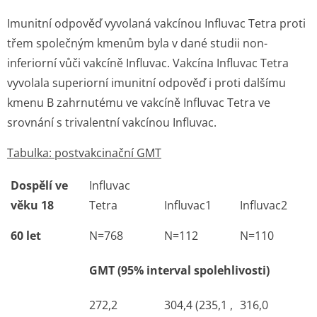
Imunitní odpověď vyvolaná vakcínou Influvac Tetra proti
třem společným kmenům byla v dané studii non-
inferiorní vůči vakcíně Influvac. Vakcína Influvac Tetra
vyvolala superiorní imunitní odpověď i proti dalšímu
kmenu B zahrnutému ve vakcíně Influvac Tetra ve
srovnání s trivalentní vakcínou Influvac.
Tabulka: postvakcinační GMT
Dospělí ve
Influvac
věku 18
Tetra
Influvac
1
Influvac
2
60 let
N=768
N=112
N=110
GMT (95% interval spolehlivosti)
272,2
304,4 (235,1 ,
316,0