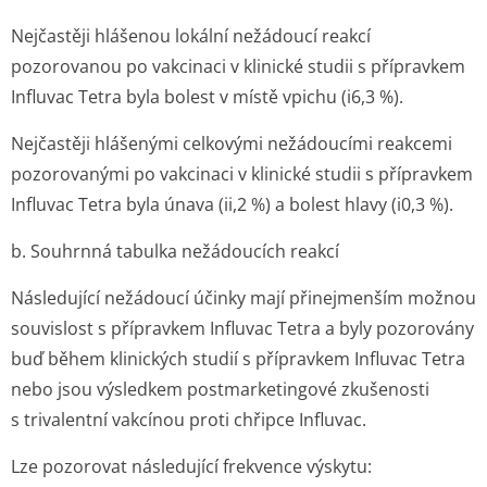
Nejčastěji hlášenou lokální nežádoucí reakcí
pozorovanou po vakcinaci v klinické studii s přípravkem
Influvac Tetra byla bolest v místě vpichu (i6,3 %).
Nejčastěji hlášenými celkovými nežádoucími reakcemi
pozorovanými po vakcinaci v klinické studii s přípravkem
Influvac Tetra byla únava (ii,2 %) a bolest hlavy (i0,3 %).
b. Souhrnná tabulka nežádoucích reakcí
Následující nežádoucí účinky mají přinejmenším možnou
souvislost s přípravkem Influvac Tetra a byly pozorovány
buď během klinických studií s přípravkem Influvac Tetra
nebo jsou výsledkem postmarketingové zkušenosti
s trivalentní vakcínou proti chřipce Influvac.
Lze pozorovat následující frekvence výskytu: