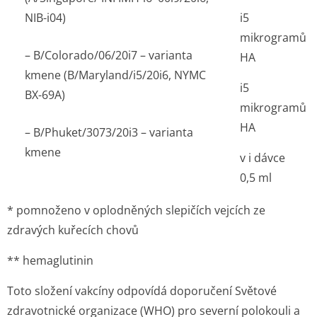
NIB-i04)
i5
mikrogramů
– B/Colorado/06/20i7 – varianta
HA
kmene (B/Maryland/i5/20i6, NYMC
i5
BX-69A)
mikrogramů
HA
– B/Phuket/3073/20i3 – varianta
kmene
v i dávce
0,5 ml
* pomnoženo v oplodněných slepičích vejcích ze
zdravých kuřecích chovů
** hemaglutinin
Toto složení vakcíny odpovídá doporučení Světové
zdravotnické organizace (WHO) pro severní polokouli a