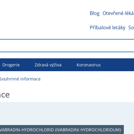
Blog
Otevřené léká
Příbalové letáky
So
Drogerie
Zdravá výživa
Koronavirus
 Souhrnné informace
ace
IVABRADIN-HYDROCHLORID (IVABRADINI HYDROCHLORIDUM)