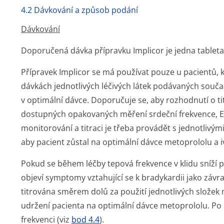
4.2 Dávkování a způsob podání
Dávkování
Doporučená dávka přípravku Implicor je jedna tableta
Přípravek Implicor se má používat pouze u pacientů, kt
dávkách jednotlivých léčivých látek podávaných souča
v optimální dávce. Doporučuje se, aby rozhodnutí o ti
dostupných opakovaných měření srdeční frekvence,
monitorování a titraci je třeba provádět s jednotlivým
aby pacient zůstal na optimální dávce metoprololu a 
Pokud se během léčby tepová frekvence v klidu sníží 
objeví symptomy vztahující se k bradykardii jako záv
titrována směrem dolů za použití jednotlivých složek m
udržení pacienta na optimální dávce metoprololu. Po 
frekvenci (viz
bod 4.4
).