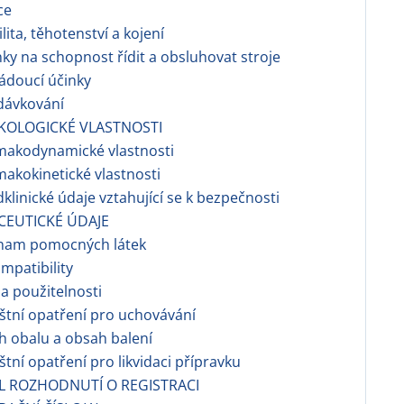
ce
ilita, těhotenství a kojení
nky na schopnost řídit a obsluhovat stroje
ádoucí účinky
dávkování
KOLOGICKÉ VLASTNOSTI
makodynamické vlastnosti
makokinetické vlastnosti
dklinické údaje vztahující se k bezpečnosti
CEUTICKÉ ÚDAJE
znam pomocných látek
ompatibility
a použitelnosti
áštní opatření pro uchovávání
h obalu a obsah balení
áštní opatření pro likvidaci přípravku
EL ROZHODNUTÍ O REGISTRACI