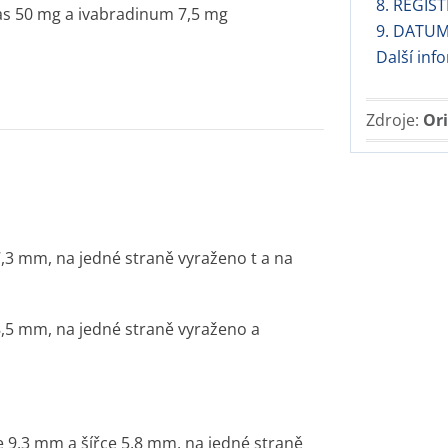
8. REGIST
as 50 mg a ivabradinum 7,5 mg
9. DATUM
Další inf
Zdroje:
Ori
7,3 mm, na jedné straně vyraženo t a na
8,5 mm, na jedné straně vyraženo a
e 9,3 mm a šířce 5,8 mm, na jedné straně