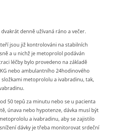
 dvakrát denně užívaná ráno a večer.
eří jsou již kontrolováni na stabilních
sně a u nichž je metoprolol podáván
traci léčby bylo provedeno na základě
 EKG nebo ambulantního 24hodinového
i složkami metoprololu a ivabradinu, tak,
ivabradinu.
pod 50 tepů za minutu nebo se u pacienta
ratě, únava nebo hypotenze, dávka musí být
etoprololu a ivabradinu, aby se zajistilo
snížení dávky je třeba monitorovat srdeční