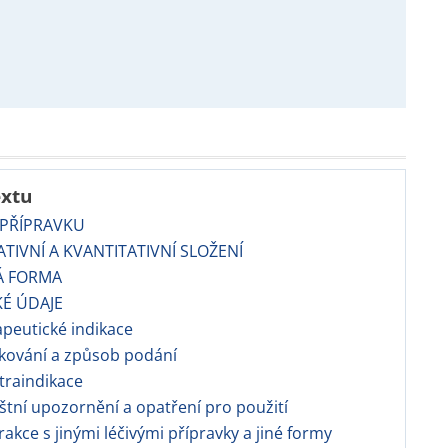
extu
 PŘÍPRAVKU
TATIVNÍ A KVANTITATIVNÍ SLOŽENÍ
Á FORMA
KÉ ÚDAJE
apeutické indikace
kování a způsob podání
traindikace
áštní upozornění a opatření pro použití
erakce s jinými léčivými přípravky a jiné formy