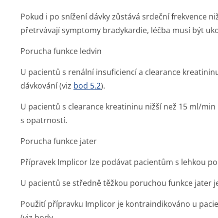
Pokud i po snížení dávky zůstává srdeční frekvence n
přetrvávají symptomy bradykardie, léčba musí být uk
Porucha funkce ledvin
U pacientů s renální insuficiencí a clearance kreatin
dávkování (viz
bod 5.2
).
U pacientů s clearance kreatininu nižší než 15 ml/mi
s opatrností.
Porucha funkce jater
Přípravek Implicor lze podávat pacientům s lehkou po
U pacientů se středně těžkou poruchou funkce jater j
Použití přípravku Implicor je kontraindikováno u paci
(viz body