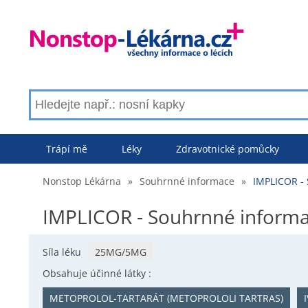
Trápí mě
Léky
Zdravotnické pomůcky
Nonstop Lékárna
»
Souhrnné informace
»
IMPLICOR -
IMPLICOR - Souhrnné inform
Síla léku
25MG/5MG
Obsahuje účinné látky :
METOPROLOL-TARTARÁT (METOPROLOLI TARTRAS)