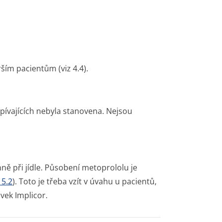
ším pacientům (viz 4.4).
pívajících nebyla stanovena. Nejsou
ně při jídle. Působení metoprololu je
 5.2
). Toto je třeba vzít v úvahu u pacientů,
avek Implicor.