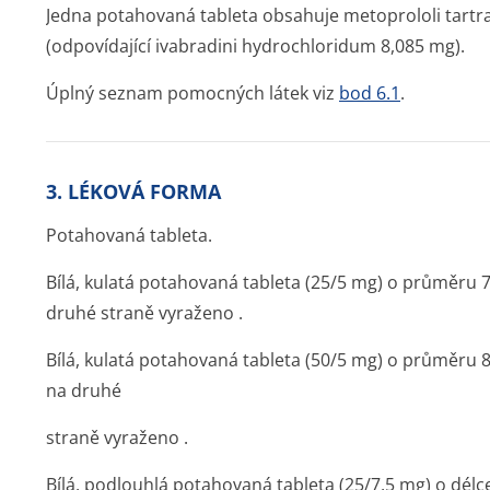
Jedna potahovaná tableta obsahuje metoprololi tartr
(odpovídající ivabradini hydrochloridum 8,085 mg).
Úplný seznam pomocných látek viz
bod 6.1
.
3. LÉKOVÁ FORMA
Potahovaná tableta.
Bílá, kulatá potahovaná tableta (25/5 mg) o průměru 
druhé straně vyraženo .
Bílá, kulatá potahovaná tableta (50/5 mg) o průměru 
na druhé
straně vyraženo .
Bílá, podlouhlá potahovaná tableta (25/7,5 mg) o délc