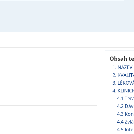
Obsah t
1. NÁZEV
2. KVALI
3. LÉKOV
4. KLINIC
4.1 Ter
4.2 Dáv
4.3 Kon
4.4 Zvl
4.5 Int