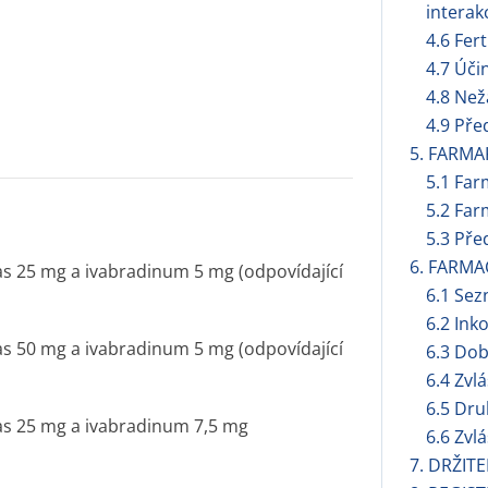
interak
4.6 Fert
4.7 Úči
4.8 Než
4.9 Pře
5. FARMA
5.1 Far
5.2 Far
5.3 Pře
6. FARMA
as 25 mg a ivabradinum 5 mg (odpovídající
6.1 Se
6.2 Ink
as 50 mg a ivabradinum 5 mg (odpovídající
6.3 Dob
6.4 Zvl
6.5 Dru
as 25 mg a ivabradinum 7,5 mg
6.6 Zvl
7. DRŽIT