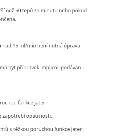
ižší než 50 tepů za minutu nebo pokud
ončena.
inu nad 15 ml/min není nutná úprava
n má být přípravek Implicor podáván
ruchou funkce jater.
e zapotřebí opatrnosti.
entů s těžkou poruchou funkce jater