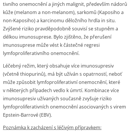
tivního onemocnění a jiných malignit, především nádorů
kůže (melanom a non-melanom), sarkomů (Kaposiho a
non-Kaposiho) a karcinomu děložního hrdla
in situ
.
Zvýšené riziko pravděpodobně souvisí se stupněm a
délkou imunosuprese. Bylo zjištěno, že přerušení
imunosuprese může vést k částečné regresi
lymfoprolifera­tivního onemocnění.
Léčebný režim, který obsahuje více imunosupresiv
(včetně thiopurinů), má být užíván s opatrností, neboť
může způsobit lymfoproliferativní onemocnění, které
v některých případech vedlo k úmrtí. Kombinace více
imunosupresiv užívaných současně zvyšuje riziko
lymfoprolifera­tivních onemocnění asociovaných s virem
Epstein-Barrové (EBV).
Poznámka k zacházení s léčivým přípravkem: