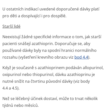
U ostatních indikací uvedené doporučené dávky platí
pro děti a dospívající i pro dospělé.
Starší lidé
Neexistují žádné specifické informace o tom, jak starší
pacienti snášejí azathioprin. Doporučuje se, aby
používané dávky byly na spodní hranici normálního
rozsahu (vyšetření krevního obrazu viz
bod 4.4
).
Když je současně s azathioprinem podáván allopurinol,
oxipurinol nebo thiopurinol, dávku azathioprinu je
nutné snížit na čtvrtinu původní dávky (viz body
4.4 a 4.5).
Než se léčebný účinek dostaví, může to trvat několik
týdnů nebo měsíců.