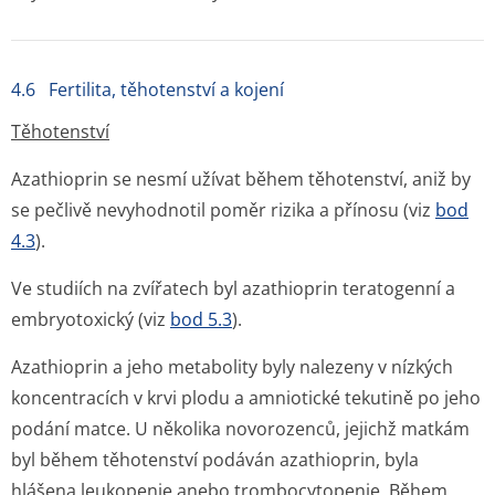
4.6 Fertilita, těhotenství a kojení
Těhotenství
Azathioprin se nesmí užívat během těhotenství, aniž by
se pečlivě nevyhodnotil poměr rizika a přínosu (viz
bod
4.3
).
Ve studiích na zvířatech byl azathioprin teratogenní a
embryotoxický (viz
bod 5.3
).
Azathioprin a jeho metabolity byly nalezeny v nízkých
koncentracích v krvi plodu a amniotické tekutině po jeho
podání matce. U několika novorozenců, jejichž matkám
byl během těhotenství podáván azathioprin, byla
hlášena leukopenie anebo trombocytopenie. Během