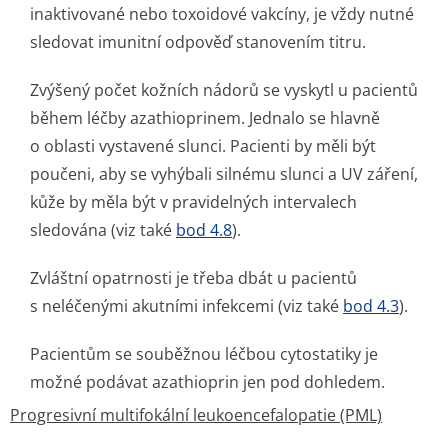
inaktivované nebo toxoidové vakcíny, je vždy nutné
sledovat imunitní odpověď stanovením titru.
Zvýšený počet kožních nádorů se vyskytl u pacientů
během léčby azathioprinem. Jednalo se hlavně
o oblasti vystavené slunci. Pacienti by měli být
poučeni, aby se vyhýbali silnému slunci a UV záření,
kůže by měla být v pravidelných intervalech
sledována (viz také
bod 4.8
).
Zvláštní opatrnosti je třeba dbát u pacientů
s neléčenými akutními infekcemi (viz také
bod 4.3
).
Pacientům se souběžnou léčbou cytostatiky je
možné podávat azathioprin jen pod dohledem.
Progresivní multifokální leukoencefalopatie (PML)