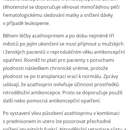
těhotenství se doporučuje věnovat mimořádnou péči
hematologickému sledování matky a snížení dávky
v případě leukopenie.
Během léčby azathioprinem a po dobu nejméně tří
měsíců po jejím ukončení se musí přijmout u mužských
i ženských pacientů v reprodukčním věku antikoncepční
opatření. Rovněž to platí pro pacienty s poruchami
plodnosti následkem chronické urémie, protože
plodnost se po transplantaci vrací k normálu. Zprávy
udávají, že azathioprin ovlivňuje účinnost prostředků
nitroděložní antikoncepce. Proto se doporučuje použít
další nebo pomocná antikoncepční opatření.
Po vystavení vlivu působení azathioprinu v kombinaci
s prednisonem in utero lze pozorovat přechodné
snížení imunitních funkcí. Nitroděložní retardace růstu a