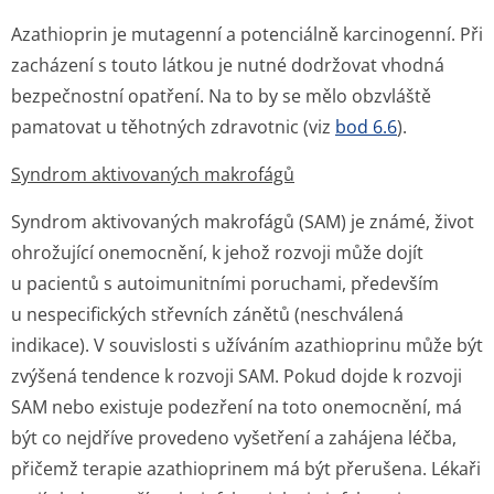
Azathioprin je mutagenní a potenciálně karcinogenní. Při
zacházení s touto látkou je nutné dodržovat vhodná
bezpečnostní opatření. Na to by se mělo obzvláště
pamatovat u těhotných zdravotnic (viz
bod 6.6
).
Syndrom aktivovaných makrofágů
Syndrom aktivovaných makrofágů (SAM) je známé, život
ohrožující onemocnění, k jehož rozvoji může dojít
u pacientů s autoimunitními poruchami, především
u nespecifických střevních zánětů (neschválená
indikace). V souvislosti s užíváním azathioprinu může být
zvýšená tendence k rozvoji SAM. Pokud dojde k rozvoji
SAM nebo existuje podezření na toto onemocnění, má
být co nejdříve provedeno vyšetření a zahájena léčba,
přičemž terapie azathioprinem má být přerušena. Lékaři