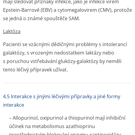
mají sledovat příznaky infekce, jako je infekce virem
Epstein-Barrové (EBV) a cytomegalovirem (CMV), protože
se jedná o známé spouštěče SAM.
Laktóza
Pacienti se vzácnými dědičnými problémy s intolerancí
galaktózy, s vrozeným nedostatkem laktázy nebo
s poruchou vstřebávání glukózy-galaktózy by neměli
tento léčivý přípravek užívat.
4.5 Interakce s jinými léčivými přípravky a jiné formy
interakce
– Allopurinol, oxipurinol a thiopurinol mají inhibiční
účinek na metabolismus azathioprinu
prostřednictvím blokování enzymu xantinoxidázy.