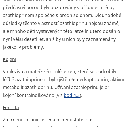
předčasný porod byly pozorovány v případech léčby
azathioprinem společně s prednisolonem. Dlouhodobé
důsledky těchto vlastností azathioprinu nejsou známé,
ale mnoho dětí vystavených této látce in utero dosáhlo
nyní věku deseti let, aniž by u nich byly zaznamenány
jakékoliv problémy.
Kojení
V mlezivu a mateřském mléce žen, které se podrobily
léčbě azathioprinem, byl zjištěn 6-merkaptopurin, aktivní
metabolit azathioprinu. Užívání azathioprinu je při
kojení kontraindikováno (viz
bod 4.3
).
Fertilita
Zmírnění chronické renální nedostatečnosti