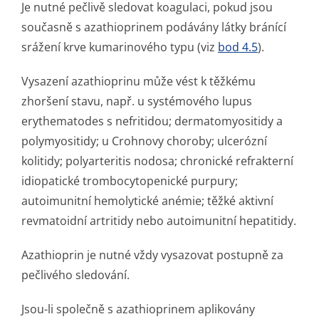
Je nutné pečlivě sledovat koagulaci, pokud jsou
současně s azathioprinem podávány látky bránící
srážení krve kumarinového typu (viz
bod 4.5
).
Vysazení azathioprinu může vést k těžkému
zhoršení stavu, např. u systémového lupus
erythematodes s nefritidou; dermatomyositidy a
polymyositidy; u Crohnovy choroby; ulcerózní
kolitidy; polyarteritis nodosa; chronické refrakterní
idiopatické trombocytopenické purpury;
autoimunitní hemolytické anémie; těžké aktivní
revmatoidní artritidy nebo autoimunitní hepatitidy.
Azathioprin je nutné vždy vysazovat postupně za
pečlivého sledování.
Jsou-li společně s azathioprinem aplikovány