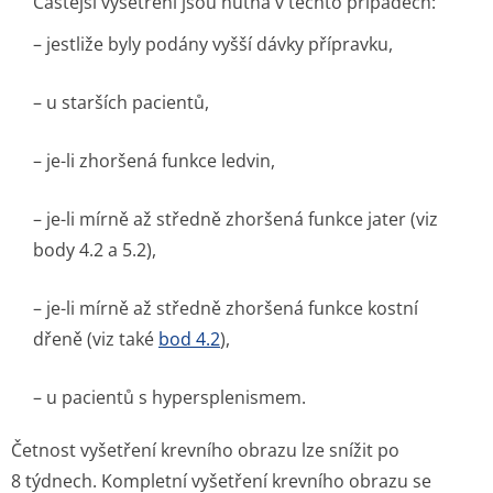
Častější vyšetření jsou nutná v těchto případech:
– jestliže byly podány vyšší dávky přípravku,
– u starších pacientů,
– je-li zhoršená funkce ledvin,
– je-li mírně až středně zhoršená funkce jater (viz
body 4.2 a 5.2),
– je-li mírně až středně zhoršená funkce kostní
dřeně (viz také
bod 4.2
),
– u pacientů s hypersplenismem.
Četnost vyšetření krevního obrazu lze snížit po
8 týdnech. Kompletní vyšetření krevního obrazu se