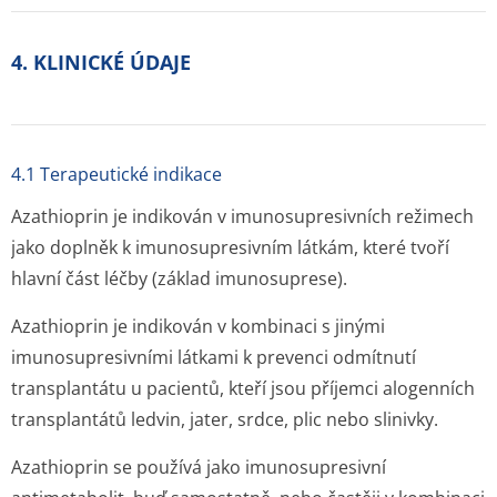
4. KLINICKÉ ÚDAJE
4.1 Terapeutické indikace
Azathioprin je indikován v imunosupresivních režimech
jako doplněk k imunosupresivním látkám, které tvoří
hlavní část léčby (základ imunosuprese).
Azathioprin je indikován v kombinaci s jinými
imunosupresivními látkami k prevenci odmítnutí
transplantátu u pacientů, kteří jsou příjemci alogenních
transplantátů ledvin, jater, srdce, plic nebo slinivky.
Azathioprin se používá jako imunosupresivní