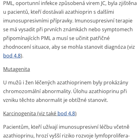
PML, oportunní infekce způsobená virem JC, byla zjištěna
u pacientů, kteří dostávali azathioprin s dalšími
imunosupresivními přípravky. Imunosupresivní terapie
se má vysadit při prvních známkách nebo symptomech
připomínajících PML a musí se učinit patřičné
zhodnocení situace, aby se mohla stanovit diagnóza (viz
bod 4.8
).
Mutagenita
U mužů i žen léčených azathioprinem byly prokázány
chromozomální abnormality. Úlohu azathioprinu při
vzniku těchto abnormalit je obtížné stanovit.
Karcinogenita (viz také
bod 4.8
)
Pacientům, kteří užívají imunosupresivní léčbu včetně
azathioprinu, hrozí vyšší riziko rozvoje lymfoprolifera­