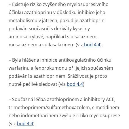
– Existuje riziko zvýšeného myelosupresivního
účinku azathioprinu v důsledku inhibice jeho
metabolismu v játrech, pokud je azathioprin
podáván současně s deriváty kyseliny
aminosalicylové, například s olsalazinem,
mesalazinem a sulfasalazinem (viz
bod 4.4
).
– Byla hlášena inhibice antikoagulačního účinku
warfarinu a fenprokumonu při jejich současném
podávání s azathioprinem. Srážlivost je proto
nutné pečlivě sledovat (viz
bod 4.4
).
– Současná léčba azathioprinem a inhibitory ACE,
trimethoprimem/sul­famethoxazolem, cimetidinem
nebo indomethacinem zvyšuje riziko myelosuprese
(viz
bod 4.4
).