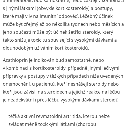
antimetabolit, buď samostatně, nebo častěji v kombinaci
s jinými látkami (obvykle kortikosteroidy) a postupy,
které mají vliv na imunitní odpověď. Léčebný účinek
může být zřejmý až po několika týdnech nebo měsících a
jeho součástí může být účinek šetřící steroidy, který
takto snižuje toxicitu související s vysokými dávkami a
dlouhodobým užíváním kortikosteroidů.
Azathioprin je indikován buď samostatně, nebo
v kombinaci s kortikosteroidy, případně jinými léčivými
přípravky a postupy v těžkých případech níže uvedených
onemocnění, u pacientů, kteří nesnášejí steroidy nebo
kteří jsou závislí na steroidech a jejichž reakce na léčbu
je neadekvátní i přes léčbu vysokými dávkami steroidů:
těžká aktivní revmatoidní artritida, kterou nelze
zvládat méně toxickými látkami (chorobu