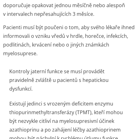
doporučuje opakovat jednou měsíčně nebo alespoň
v intervalech nepřesahujících 3 měsíce.
Pacienti musí být poučeni o tom, aby svého lékaře ihned
informovali o vzniku vředů v hrdle, horečce, infekcích,
podlitinách, krvácení nebo o jiných známkách
myelosuprese.
Kontroly jaterní funkce se musí provádět
pravidelně zvláště u pacientů s hepatickou
dysfunkcí.
Existují jedinci s vrozeným deficitem enzymu
thiopurinmethyl­transferázy (TPMT), kteří mohou
být nezvykle citliví na myelosupresivní účinek
azathioprinu a po zahájení léčby azathioprinem
mohou být náchylní k rychlému útlumu funkce