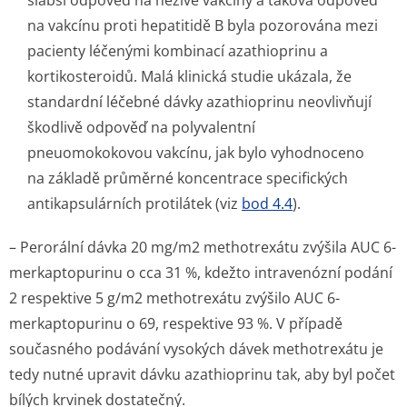
slabší odpověď na neživé vakcíny a taková odpověď
na vakcínu proti hepatitidě B byla pozorována mezi
pacienty léčenými kombinací azathioprinu a
kortikosteroidů. Malá klinická studie ukázala, že
standardní léčebné dávky azathioprinu neovlivňují
škodlivě odpověď na polyvalentní
pneuomokokovou vakcínu, jak bylo vyhodnoceno
na základě průměrné koncentrace specifických
antikapsulárních protilátek (viz
bod 4.4
).
– Perorální dávka 20 mg/m2 methotrexátu zvýšila AUC 6-
merkaptopurinu o cca 31 %, kdežto intravenózní podání
2 respektive 5 g/m2 methotrexátu zvýšilo AUC 6-
merkaptopurinu o 69, respektive 93 %. V případě
současného podávání vysokých dávek methotrexátu je
tedy nutné upravit dávku azathioprinu tak, aby byl počet
bílých krvinek dostatečný.