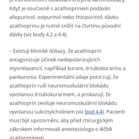
Když je současně s azathioprinem podáván
allopurinol, oxipurinol nebo thiopurinol, dávku
azathioprinu je nutné snížit na čtvrtinu původní
dávky (viz body 4.2 a 4.4).
– Existují klinické důkazy, že azathioprin
antagonizuje účinek nedepolarizujících
myorelaxancií, například kurare, d-tubokurarinu a
pankuronia. Experimentální údaje potvrzují, že
azathioprin ruší neuromuskulární blokádu
vyvolanou d-tubokurarinem, a prokazují, že
azathioprin zesiluje neuromuskulární blokádu
vyvolanou sukcinylcholinem (viz
bod 4.4
). Pacienti
musí být upozorněni, aby před chirurgickým
zákrokem informovali anesteziologa o léčbě
azathioprinem.