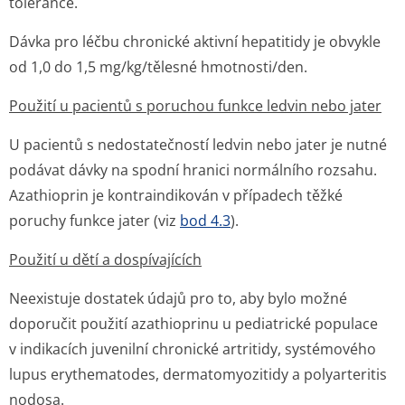
tolerance.
Dávka pro léčbu chronické aktivní hepatitidy je obvykle
od 1,0 do 1,5 mg/kg/tělesné hmotnosti/den.
Použití u pacientů s poruchou funkce ledvin nebo jater
U pacientů s nedostatečností ledvin nebo jater je nutné
podávat dávky na spodní hranici normálního rozsahu.
Azathioprin je kontraindikován v případech těžké
poruchy funkce jater (viz
bod 4.3
).
Použití u dětí a dospívajících
Neexistuje dostatek údajů pro to, aby bylo možné
doporučit použití azathioprinu u pediatrické populace
v indikacích juvenilní chronické artritidy, systémového
lupus erythematodes, dermatomyozitidy a polyarteritis
nodosa.