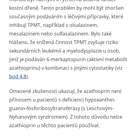
kostní dřeně. Tento problém by mohl být zhoršen
současným podáváním s léčivými přípravky, které
inhibují TPMT, například s olsalazinem,
mesalazinem nebo sulfasalazinem. Bylo také
hlášeno, že snížená činnost TPMT zvyšuje riziko
sekundárních leukémií a myelodysplazie u osob,
jimž je podáván 6-merkaptopurin (aktivní metabolit
azathioprinu) v kombinaci s jinými cytostatiky (viz
bod 4.8
).
Omezené zkušenosti ukazují, že azathioprin není
přínosem u pacientů s deficiencí hypoxanthin-
guanin-fosforibosyltran­sferázy (s Leschovým-
Nyhanovým syndromem). Z tohoto důvodu nelze
azathioprin u těchto pacientů používat.