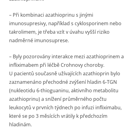
– Při kombinaci azathioprinu s jinými
imunosupresivy, například s cyklosporinem nebo
takrolimem, je třeba vzít v úvahu vyšší riziko
nadměrné imunosuprese.
– Byly pozorovány interakce mezi azathioprinem a
infliximabem při léčbě Crohnovy choroby.
U pacientů současně užívajících azathioprin bylo
zaznamenáno přechodné zvýšení hladin 6-TGN
(nukleotidu 6-thioguaninu, aktivního metabolitu
azathioprinu) a snížení průměrného počtu
leukocytů v prvních týdnech po infuzi infliximabu,
které se po 3 měsících vrátily k předchozím
hladinám.