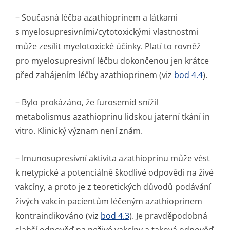
– Současná léčba azathioprinem a látkami
s myelosupresiv­ními/cytotoxic­kými vlastnostmi
může zesílit myelotoxické účinky. Platí to rovněž
pro myelosupresivní léčbu dokončenou jen krátce
před zahájením léčby azathioprinem (viz
bod 4.4
).
– Bylo prokázáno, že furosemid snížil
metabolismus azathioprinu lidskou jaterní tkání in
vitro. Klinický význam není znám.
– Imunosupresivní aktivita azathioprinu může vést
k netypické a potenciálně škodlivé odpovědi na živé
vakcíny, a proto je z teoretických důvodů podávání
živých vakcín pacientům léčeným azathioprinem
kontraindikováno (viz
bod 4.3
). Je pravděpodobná