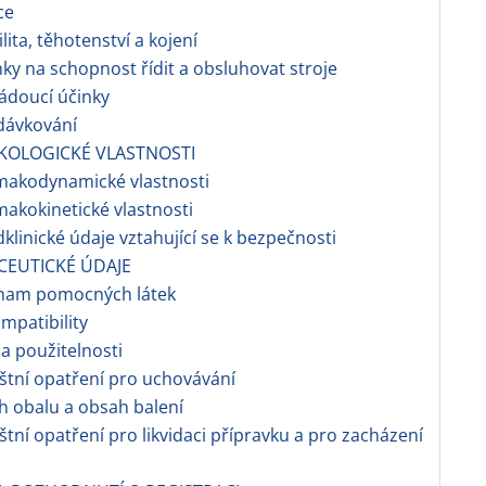
ce
ilita, těhotenství a kojení
nky na schopnost řídit a obsluhovat stroje
ádoucí účinky
dávkování
KOLOGICKÉ VLASTNOSTI
makodynamické vlastnosti
makokinetické vlastnosti
dklinické údaje vztahující se k bezpečnosti
CEUTICKÉ ÚDAJE
znam pomocných látek
ompatibility
a použitelnosti
áštní opatření pro uchovávání
h obalu a obsah balení
áštní opatření pro likvidaci přípravku a pro zacházení