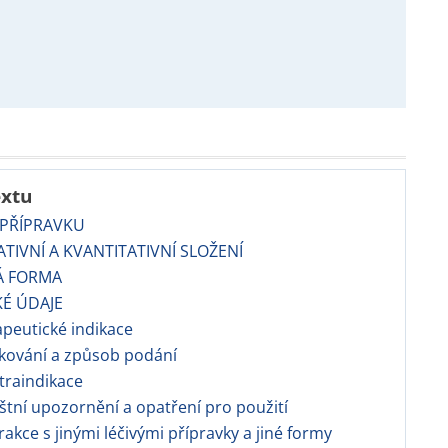
extu
 PŘÍPRAVKU
TATIVNÍ A KVANTITATIVNÍ SLOŽENÍ
Á FORMA
KÉ ÚDAJE
apeutické indikace
kování a způsob podání
traindikace
áštní upozornění a opatření pro použití
erakce s jinými léčivými přípravky a jiné formy