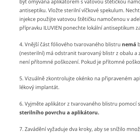
být omývána aplikátorem s vatovou štětičkou nam
antiseptiku. Vložte sterilní víčkové spekulum. Nec
injekce použijte vatovou štětičku namočenou v adek
přípravku ILUVIEN ponechte lokální antiseptikum 
4. Vnější část fóliového tvarovaného blistru
nemá
b
(nesterilní) má odstranit tvarovaný blistr z obalu a z
není přítomné poškození. Pokud je přítomné poško
5. Vizuálně zkontrolujte okénko na připraveném apliká
lékový implantát.
6. Vyjměte aplikátor z tvarovaného blistru pomocí s
sterilního povrchu a aplikátoru.
7. Zavádění vyžaduje dva kroky, aby se snížilo mno