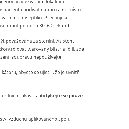
očenou v adekvátním lokálním
hte pacienta podívat nahoru a na místo
vátním antiseptiku. Před injekcí
zaschnout po dobu 30–60 sekund.
ýt považována za sterilní. Asistent
kontrolovat tvarovaný blistr a fólii, zda
zení, soupravu nepoužívejte.
toru, abyste se ujistili, že je uvnitř
terilních rukavic a
dotýkejte se pouze
žství vzduchu aplikovaného spolu