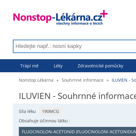
Trápí mě
Léky
Zdravotnické pomůcky
Nonstop Lékárna
»
Souhrnné informace
»
ILUVIEN - S
ILUVIEN - Souhrnné informac
Síla léku
190MCG
Obsahuje účinnou látku :
FLUOCINOLON-ACETONID (FLUOCINOLONI ACETONIDU