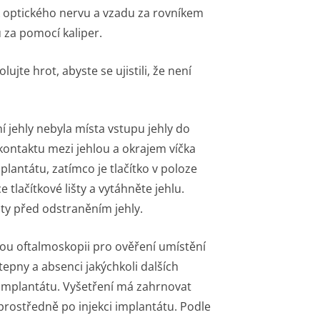
sk optického nervu a vzadu za rovníkem
 za pomocí kaliper.
ujte hrot, abyste se ujistili, že není
í jehly nebyla místa vstupu jehly do
t kontaktu mezi jehlou a okrajem víčka
lantátu, zatímco je tlačítko v poloze
tlačítkové lišty a vytáhněte jehlu.
šty před odstraněním jehly.
ou oftalmoskopii pro ověření umístění
tepny a absenci jakýchkoli dalších
i implantátu. Vyšetření má zahrnovat
rostředně po injekci implantátu. Podle