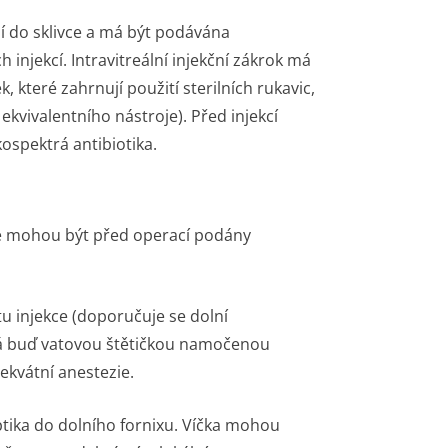
 do sklivce a má být podávána
 injekcí. Intravitreální injekční zákrok má
které zahrnují použití sterilních rukavic,
ekvivalentního nástroje). Před injekcí
ospektrá antibiotika.
ře mohou být před operací podány
stu injekce (doporučuje se dolní
ná buď vatovou štětičkou namočenou
ekvátní anestezie.
ptika do dolního fornixu. Víčka mohou