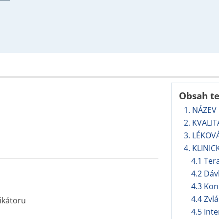
Obsah t
1. NÁZEV
2. KVALI
3. LÉKOV
4. KLINIC
4.1 Ter
4.2 Dáv
4.3 Kon
4.4 Zvl
ikátoru
4.5 Int