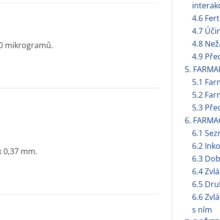
interak
4.6 Fert
4.7 Úči
4.8 Než
90 mikrogramů.
4.9 Pře
5. FARMA
5.1 Far
5.2 Far
5.3 Pře
6. FARMA
6.1 Se
6.2 Ink
 x 0,37 mm.
6.3 Dob
6.4 Zvl
6.5 Dru
6.6 Zvl
s ním