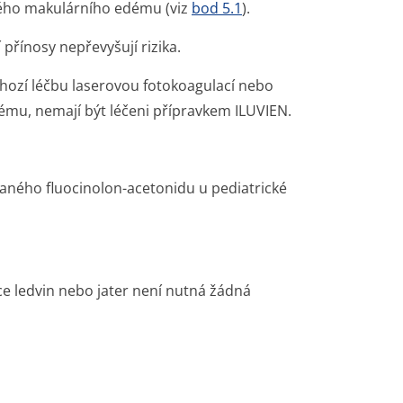
kého makulárního edému (viz
bod 5.1
).
řínosy nepřevyšují rizika.
chozí léčbu laserovou fotokoagulací nebo
ému, nemají být léčeni přípravkem ILUVIEN.
daného fluocinolon-acetonidu u pediatrické
e ledvin nebo jater není nutná žádná