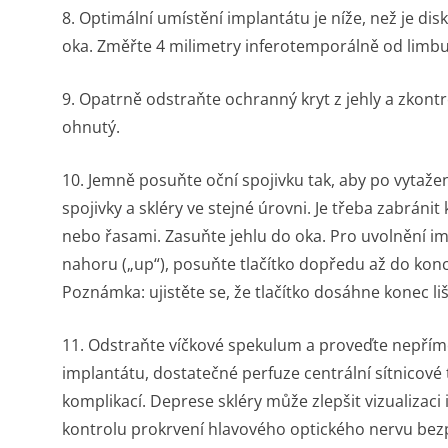
8. Optimální umístění implantátu je níže, než je di
oka. Změřte 4 milimetry inferotemporálně od limbu
9. Opatrně odstraňte ochranný kryt z jehly a zkontrol
ohnutý.
10. Jemně posuňte oční spojivku tak, aby po vytažen
spojivky a skléry ve stejné úrovni. Je třeba zabráni
nebo řasami. Zasuňte jehlu do oka. Pro uvolnění imp
nahoru („up“), posuňte tlačítko dopředu až do konce 
Poznámka: ujistěte se, že tlačítko dosáhne konec li
11. Odstraňte víčkové spekulum a proveďte nepřím
implantátu, dostatečné perfuze centrální sítnicové 
komplikací. Deprese skléry může zlepšit vizualizac
kontrolu prokrvení hlavového optického nervu bezp