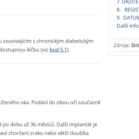
7. DRŽIT
8. REGIS
9. DATU
Další inf
ku souvisejícím s chronickým diabetickým
Zdroje:
Ori
dostupnou léčbu (viz
bod 5.1
).
tiženého oka. Podání do obou očí současně
 po dobu až 36 měsíců. Další implantát je
eví zhoršení zraku nebo větší tloušťka