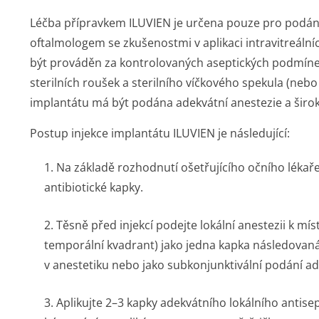
Léčba přípravkem ILUVIEN je určena pouze pro podání
oftalmologem se zkušenostmi v aplikaci intravitreálních
být prováděn za kontrolovaných aseptických podmínek, 
sterilních roušek a sterilního víčkového spekula (nebo 
implantátu má být podána adekvátní anestezie a širok
Postup injekce implantátu ILUVIEN je následující:
1. Na základě rozhodnutí ošetřujícího očního léka
antibiotické kapky.
2. Těsně před injekcí podejte lokální anestezii k mí
temporální kvadrant) jako jedna kapka následova
v anestetiku nebo jako subkonjunktivální podání ad
3. Aplikujte 2–3 kapky adekvátního lokálního antise