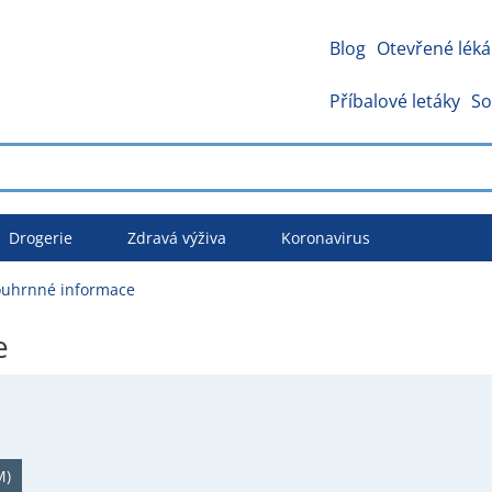
Blog
Otevřené léká
Příbalové letáky
So
Drogerie
Zdravá výživa
Koronavirus
ouhrnné informace
e
M)