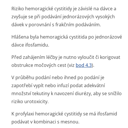
Riziko hemoragické cystitidy je závislé na dávce a
zvyšuje se při podávání jednorázových vysokých
dávek v porovnání s frakčním podáváním.
Hlášena byla hemoragická cystitida po jednorázové
dávce ifosfamidu.
Před zahájením léčby je nutno vyloučit či korigovat
obstrukce močových cest (viz
bod 4.3
).
V průběhu podání nebo ihned po podání je
zapotřebí vypít nebo infuzí podat adekvátní
množství tekutiny k navození diurézy, aby se snížilo
riziko urotoxicity.
K profylaxi hemoragické cystitidy se má ifosfamid
podávat v kombinaci s mesnou.