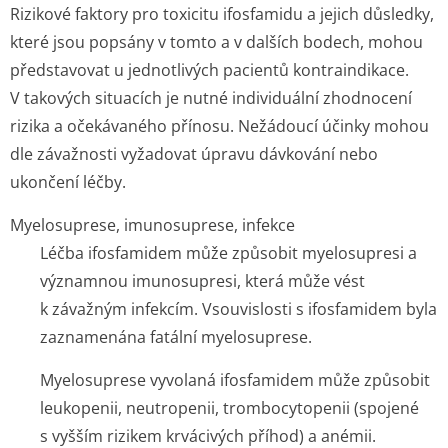
Rizikové faktory pro toxicitu ifosfamidu a jejich důsledky,
které jsou popsány v tomto a v dalších bodech, mohou
představovat u jednotlivých pacientů kontraindikace.
V takových situacích je nutné individuální zhodnocení
rizika a očekávaného přínosu. Nežádoucí účinky mohou
dle závažnosti vyžadovat úpravu dávkování nebo
ukončení léčby.
Myelosuprese, imunosuprese, infekce
Léčba ifosfamidem může způsobit myelosupresi a
významnou imunosupresi, která může vést
k závažným infekcím. Vsouvislosti s ifosfamidem byla
zaznamenána fatální myelosuprese.
Myelosuprese vyvolaná ifosfamidem může způsobit
leukopenii, neutropenii, trombocytopenii (spojené
s vyšším rizikem krvácivých příhod) a anémii.