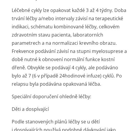
Léčebné cykly lze opakovat každé 3 až 4 týdny. Doba
trvání léčby a/nebo intervaly závisí na terapeutické
indikaci, schématu kombinované léčby, celkovém
zdravotním stavu pacienta, laboratorních
parametrech a na normalizaci krevního obrazu.
Frekvence podávání závisí na stupni myelosuprese a
době nutné k obnovení normální funkce kostní
dřeně. Obvykle se podávají 4 cykly, ale podáváno
bylo až 7 (6 v případě 24hodinové infuze) cyklů. Po
relapsu byla podávána opakovaná léčba.
Speciální doporučení ohledně léčby:
Děti a dospívající
Podle stanovených plánů léčby se u dětí
i dospívajících používá podobné dávkování jako