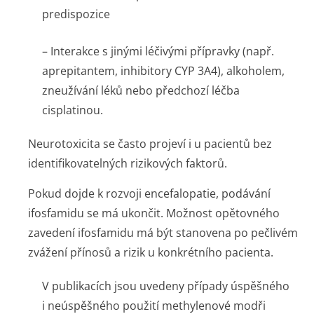
predispozice
– Interakce s jinými léčivými přípravky (např.
aprepitantem, inhibitory CYP 3A4), alkoholem,
zneužívání léků nebo předchozí léčba
cisplatinou.
Neurotoxicita se často projeví i u pacientů bez
identifikovatelných rizikových faktorů.
Pokud dojde k rozvoji encefalopatie, podávání
ifosfamidu se má ukončit. Možnost opětovného
zavedení ifosfamidu má být stanovena po pečlivém
zvážení přínosů a rizik u konkrétního pacienta.
V publikacích jsou uvedeny případy úspěšného
i neúspěšného použití methylenové modři