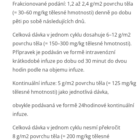
Frakcionované podání:
1,2 až 2,4 g/m2 povrchu těla
(= 30–60 mg/kg tělesné hmotnosti) denně po dobu
pěti po sobě následujících dnů.
Celková dávka v jednom cyklu dosahuje 6–12 g/m
2
povrchu těla (= 150–300 mg/kg tělesné hmotnosti).
Přípravek je podáván ve formě intravenózní
krátkodobé infuze po dobu od 30 minut do dvou
hodin podle na objemu infuze.
Kontinuální infuze:
5 g/m2 povrchu těla (= 125 mg/kg
tělesné hmotnosti) jako jednotlivá dávka,
obvykle podávaná ve formě 24hodinové kontinuální
infuze.
Celková dávka v jednom cyklu nesmí překročit
8 g/m
2
povrchu těla (= 200 mg/kg tělesné