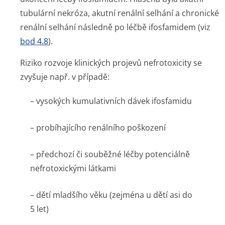
tubulární nekróza, akutní renální selhání a chronické
renální selhání následně po léčbě ifosfamidem (viz
bod 4.8
).
Riziko rozvoje klinických projevů nefrotoxicity se
zvyšuje např. v případě:
– vysokých kumulativních dávek ifosfamidu
– probíhajícího renálního poškození
– předchozí či souběžné léčby potenciálně
nefrotoxickými látkami
– dětí mladšího věku (zejména u dětí asi do
5 let)