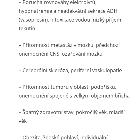
– Porucha rovnováhy elektrolytů,
hyponatremie a neadekvátní sekrece ADH
(vasopresin), intoxikace vodou, nízký příjem
tekutin
– Přítomnost metastáz v mozku, předchozí
onemocnění CNS, ozařování mozku
– Cerebrální skleróza, periferní vaskulopatie
– Přítomnost tumoru v oblasti podbříšku,
onemocnění spojené s velkým objemem břicha
– Špatný zdravotní stav, pokročilý věk, mladší
věk
– Obezita, ženské pohlaví, individuální