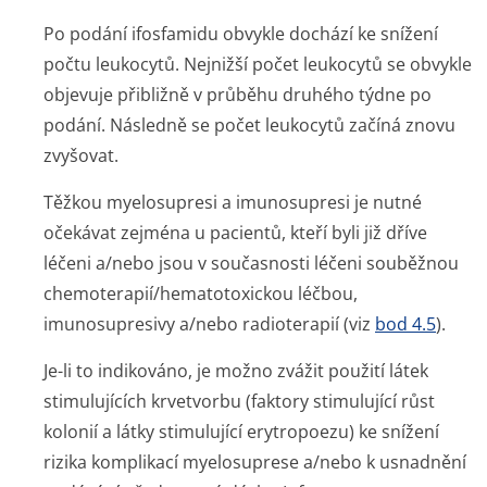
Po podání ifosfamidu obvykle dochází ke snížení
počtu leukocytů. Nejnižší počet leukocytů se obvykle
objevuje přibližně v průběhu druhého týdne po
podání. Následně se počet leukocytů začíná znovu
zvyšovat.
Těžkou myelosupresi a imunosupresi je nutné
očekávat zejména u pacientů, kteří byli již dříve
léčeni a/nebo jsou v současnosti léčeni souběžnou
chemoterapií/he­matotoxickou léčbou,
imunosupresivy a/nebo radioterapií (viz
bod 4.5
).
Je-li to indikováno, je možno zvážit použití látek
stimulujících krvetvorbu (faktory stimulující růst
kolonií a látky stimulující erytropoezu) ke snížení
rizika komplikací myelosuprese a/nebo k usnadnění