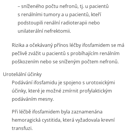
– sníženého počtu nefronů, tj. u pacientů
s renálními tumory a u pacientů, kteří
podstoupili renální radioterapii nebo
unilaterální nefrektomii.
Rizika a očekávaný přínos léčby ifosfamidem se má
pečlivě zvážit u pacientů s probíhajícím renálním
poškozením nebo se sníženým počtem nefronů.
Uroteliální účinky
Podávání ifosfamidu je spojeno s urotoxickými
účinky, které je možné zmírnit profylaktickým
podáváním mesny.
Při léčbě ifosfamidem byla zaznamenána
hemoragická cystitida, která vyžadovala krevní
transfuzi.