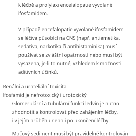
k léčbě a profylaxi encefalopatie vyvolané
ifosfamidem.
V případě encefalopatie vyvolané ifosfamidem
se léčiva působící na CNS (např. antiemetika,
sedativa, narkotika či antihistaminika) musí
používat se zvláštní opatrností nebo musí být
vysazena, je-li to nutné, vzhledem k možnosti
aditivních účinků.
Renální a uroteliální toxicita
Ifosfamid je nefrotoxický i urotoxický
Glomerulární a tubulární funkci ledvin je nutno
zhodnotit a kontrolovat před zahájením léčby,
i v jejím průběhu nebo i po ukončení léčby.
Močový sediment musí být pravidelně kontrolován