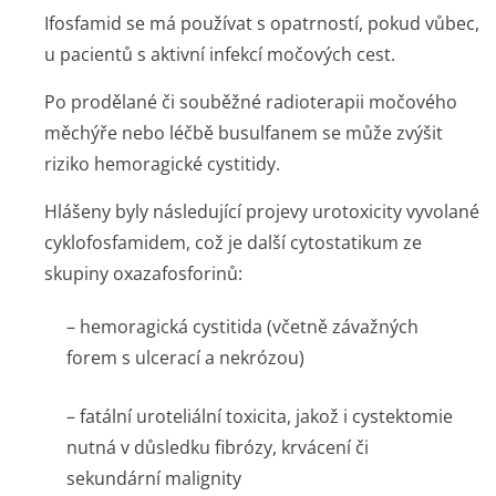
Ifosfamid se má používat s opatrností, pokud vůbec,
u pacientů s aktivní infekcí močových cest.
Po prodělané či souběžné radioterapii močového
měchýře nebo léčbě busulfanem se může zvýšit
riziko hemoragické cystitidy.
Hlášeny byly následující projevy urotoxicity vyvolané
cyklofosfamidem, což je další cytostatikum ze
skupiny oxazafosforinů:
– hemoragická cystitida (včetně závažných
forem s ulcerací a nekrózou)
– fatální uroteliální toxicita, jakož i cystektomie
nutná v důsledku fibrózy, krvácení či
sekundární malignity