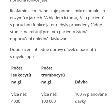
Porucha funkce jater
Ifosfamid se metabolizuje pomocí mikrozomálních
enzymů v játrech. Vzhledem k tomu, že u pacientů
s poruchou funkce jater nebyly provedeny žádné
studie, neexistují pro tyto pacienty žádná
doporučení ohledně dávkování.
Doporučení ohledně úpravy dávek u pacientů
s myelosupresí
Počet
Počet
leukocytů
trombocytů
na gl
na gl
Dávka
Více než
Více než
100 % plánované
4000
100 000
dávky