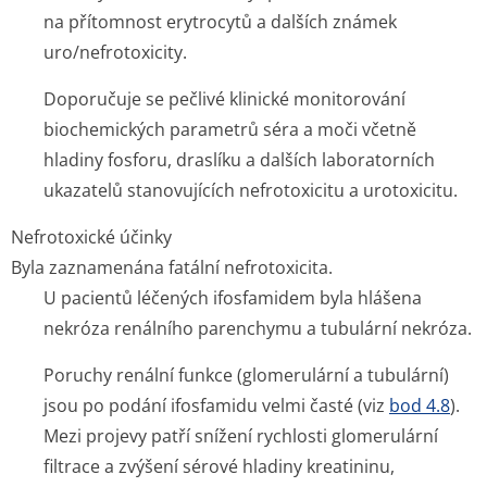
na přítomnost erytrocytů a dalších známek
uro/nefrotoxicity.
Doporučuje se pečlivé klinické monitorování
biochemických parametrů séra a moči včetně
hladiny fosforu, draslíku a dalších laboratorních
ukazatelů stanovujících nefrotoxicitu a urotoxicitu.
Nefrotoxické účinky
Byla zaznamenána fatální nefrotoxicita.
U pacientů léčených ifosfamidem byla hlášena
nekróza renálního parenchymu a tubulární nekróza.
Poruchy renální funkce (glomerulární a tubulární)
jsou po podání ifosfamidu velmi časté (viz
bod 4.8
).
Mezi projevy patří snížení rychlosti glomerulární
filtrace a zvýšení sérové hladiny kreatininu,