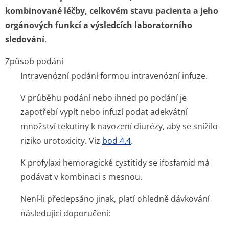
kombinované léčby, celkovém stavu pacienta a jeho
orgánových funkcí a výsledcích laboratorního
sledování
.
Způsob podání
Intravenózní podání formou intravenózní infuze.
V průběhu podání nebo ihned po podání je
zapotřebí vypít nebo infuzí podat adekvátní
množství tekutiny k navození diurézy, aby se snížilo
riziko urotoxicity. Viz
bod 4.4
.
K profylaxi hemoragické cystitidy se ifosfamid má
podávat v kombinaci s mesnou.
Není-li předepsáno jinak, platí ohledně dávkování
následující doporučení: