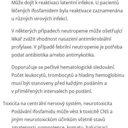
Může dojít k reaktivaci latentní infekce. U pacientů
léčených ifosfamidem byla reaktivace zaznamenána
u různých virových infekcí.
V některých případech neutropenie může ošetřující
lékař zvážit vhodnost nasazení antimikrobiální
profylaxe. V případě febrilní neutropenie je potřeba
podat antibiotika a/nebo antimykotika.
Doporučuje se pečlivé hematologické sledování.
Počet leukocytů, trombocytů a hladiny hemoglobinu
musí být stanoveny před každým podáním a
v přiměřených intervalech po podání.
Toxicita na centrální nervový systém, neurotoxicita
Podávání ifosfamidu může vést k toxicitě CNS a
jiným neurotoxickům účinkům včetně stavů
zmatenosti, somnolence, komatu, halucinací,