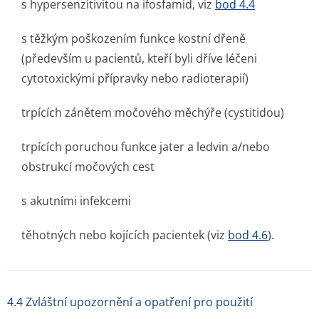
s hypersenzitivitou na ifosfamid, viz
bod 4.4
s těžkým poškozením funkce kostní dřeně
(především u pacientů, kteří byli dříve léčeni
cytotoxickými přípravky nebo radioterapií)
trpících zánětem močového měchýře (cystitidou)
trpících poruchou funkce jater a ledvin a/nebo
obstrukcí močových cest
s akutními infekcemi
těhotných nebo kojících pacientek (viz
bod 4.6
).
4.4 Zvláštní upozornění a opatření pro použití