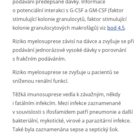
podávání předepsané dávky. Informace
o potenciální interakci s G-CSF a GM-CSF (faktor
stimulující kolonie granulocytů, faktor stimulující
kolonie granulocytových makrofágů) viz
bod 4.5
.
Riziko myelosuprese závisí na dávce a zvyšuje se při
podávání jednorázové vysoké dávky v porovnání
s frakčním podáváním.
Riziko myelosuprese se zvyšuje u pacientů se
sníženou renální funkcí.
Těžká imunosuprese vedla k závažným, někdy
i fatálním infekcím. Mezi infekce zaznamenané
v souvislosti s ifosfamidem patří pneumonie a další
bakteriální, mykotické, virové a parazitární infekce.
Také byla zaznamenána sepse a septický šok.