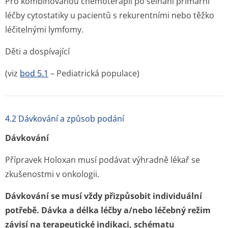
Pro kombinovanou chemoterapii po selhání primární
léčby cytostatiky u pacientů s rekurentními nebo těžko
léčitelnými lymfomy.
Děti a dospívající
(viz
bod 5.1
– Pediatrická populace)
4.2 Dávkování a způsob podání
Dávkování
Přípravek Holoxan musí podávat výhradně lékař se
zkušenostmi v onkologii.
Dávkování se musí vždy přizpůsobit individuální
potřebě. Dávka a délka léčby a/nebo léčebný režim
závisí na terapeutické indikaci, schématu