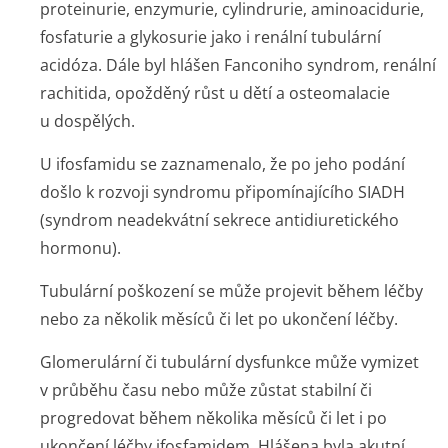
proteinurie, enzymurie, cylindrurie, aminoacidurie,
fosfaturie a glykosurie jako i renální tubulární
acidóza. Dále byl hlášen Fanconiho syndrom, renální
rachitida, opožděný růst u dětí a osteomalacie
u dospělých.
U ifosfamidu se zaznamenalo, že po jeho podání
došlo k rozvoji syndromu připomínajícího SIADH
(syndrom neadekvátní sekrece antidiuretického
hormonu).
Tubulární poškození se může projevit během léčby
nebo za několik měsíců či let po ukončení léčby.
Glomerulární či tubulární dysfunkce může vymizet
v průběhu času nebo může zůstat stabilní či
progredovat během několika měsíců či let i po
ukončení léčby ifosfamidem. Hlášena byla akutní