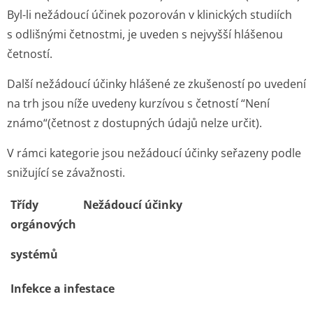
Byl-li nežádoucí účinek pozorován v klinických studiích
s odlišnými četnostmi, je uveden s nejvyšší hlášenou
četností.
Další nežádoucí účinky hlášené ze zkušeností po uvedení
na trh jsou níže uvedeny kurzívou s četností “Není
známo“(četnost z dostupných údajů nelze určit).
V rámci kategorie jsou nežádoucí účinky seřazeny podle
snižující se závažnosti.
Třídy
Nežádoucí účinky
orgánových
systémů
Infekce a infestace