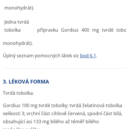
monohydrát).
Jedna tvrdá
tobolka
přípravku
Gordius
400
mg
tvrdé
tobol
monohydrát).
Úplný seznam pomocných látek viz
bod 6.1
.
3. LÉKOVÁ FORMA
Tvrdá tobolka.
Gordius 100 mg tvrdé tobolky:
tvrdá želatinová tobolka
velikosti 3; vrchní část cihlově červená, spodní část bílá,
obsahující asi 133 mg bílého až téměř bílého