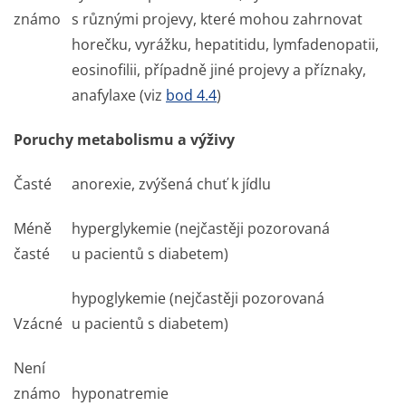
známo
s různými projevy, které mohou zahrnovat
horečku, vyrážku, hepatitidu, lymfadenopatii,
eosinofilii, případně jiné projevy a příznaky,
anafylaxe (viz
bod 4.4
)
Poruchy metabolismu a výživy
Časté
anorexie, zvýšená chuť k jídlu
Méně
hyperglykemie (nejčastěji pozorovaná
časté
u pacientů s diabetem)
hypoglykemie (nejčastěji pozorovaná
Vzácné
u pacientů s diabetem)
Není
známo
hyponatremie