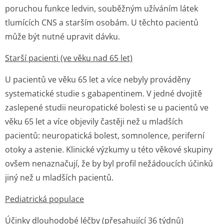
poruchou funkce ledvin, souběžným užíváním látek
tlumících CNS a starším osobám. U těchto pacientů
může být nutné upravit dávku.
Starší pacienti (ve věku nad 65 let)
U pacientů ve věku 65 let a více nebyly prováděny
systematické studie s gabapentinem. V jedné dvojitě
zaslepené studii neuropatické bolesti se u pacientů ve
věku 65 let a více objevily častěji než u mladších
pacientů: neuropatická bolest, somnolence, periferní
otoky a astenie. Klinické výzkumy u této věkové skupiny
ovšem nenaznačují, že by byl profil nežádoucích účinků
jiný než u mladších pacientů.
Pediatrická populace
Účinky dlouhodobé léčby (přesahující 36 týdnů)