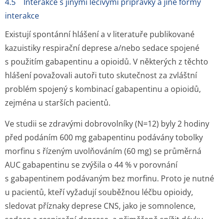
4.5 Interakce s jinými léčivými přípravky a jiné formy
interakce
Existují spontánní hlášení a v literatuře publikované
kazuistiky respirační deprese a/nebo sedace spojené
s použitím gabapentinu a opioidů. V některých z těchto
hlášení považovali autoři tuto skutečnost za zvláštní
problém spojený s kombinací gabapentinu a opioidů,
zejména u starších pacientů.
Ve studii se zdravými dobrovolníky (N=12) byly 2 hodiny
před podáním 600 mg gabapentinu podávány tobolky
morfinu s řízeným uvolňováním (60 mg) se průměrná
AUC gabapentinu se zvýšila o 44 % v porovnání
s gabapentinem podávaným bez morfinu. Proto je nutné
u pacientů, kteří vyžadují souběžnou léčbu opioidy,
sledovat příznaky deprese CNS, jako je somnolence,