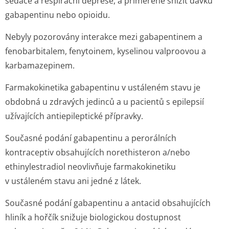
sedace a respirační deprese, a přiměřeně snížit dávku
gabapentinu nebo opioidu.
Nebyly pozorovány interakce mezi gabapentinem a
fenobarbitalem, fenytoinem, kyselinou valproovou a
karbamazepinem.
Farmakokinetika gabapentinu v ustáleném stavu je
obdobná u zdravých jedinců a u pacientů s epilepsií
užívajících antiepileptické přípravky.
Současné podání gabapentinu a perorálních
kontraceptiv obsahujících norethisteron a/nebo
ethinylestradiol neovlivňuje farmakokinetiku
v ustáleném stavu ani jedné z látek.
Současné podání gabapentinu a antacid obsahujících
hliník a hořčík snižuje biologickou dostupnost