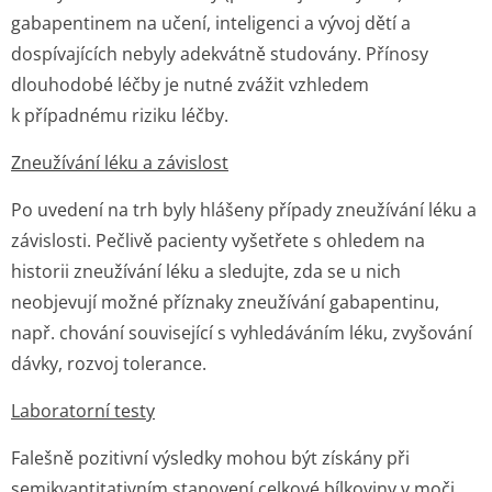
gabapentinem na učení, inteligenci a vývoj dětí a
dospívajících nebyly adekvátně studovány. Přínosy
dlouhodobé léčby je nutné zvážit vzhledem
k případnému riziku léčby.
Zneužívání léku a závislost
Po uvedení na trh byly hlášeny případy zneužívání léku a
závislosti. Pečlivě pacienty vyšetřete s ohledem na
historii zneužívání léku a sledujte, zda se u nich
neobjevují možné příznaky zneužívání gabapentinu,
např. chování související s vyhledáváním léku, zvyšování
dávky, rozvoj tolerance.
Laboratorní testy
Falešně pozitivní výsledky mohou být získány při
semikvantitativním stanovení celkové bílkoviny v moči