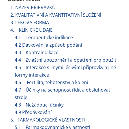
1. NÁZEV PŘÍPRAVKŮ
2. KVALITATIVNÍ A KVANTITATIVNÍ SLOŽENÍ
3. LÉKOVÁ FORMA
4. KLINICKÉ ÚDAJE
4.1 Terapeutické indikace
4.2 Dávkování a způsob podání
4.3 Kontraindikace
4.4 Zvláštní upozornění a opatření pro použití
4.5 Interakce s jinými léčivými přípravky a jiné
formy interakce
4.6 Fertilita, těhotenství a kojení
4.7 Účinky na schopnost řídit a obsluhovat
stroje
4.8 Nežádoucí účinky
4.9 Předávkování
5. FARMAKOLOGICKÉ VLASTNOSTI
5.1 Farmakodynamické vlastnosti