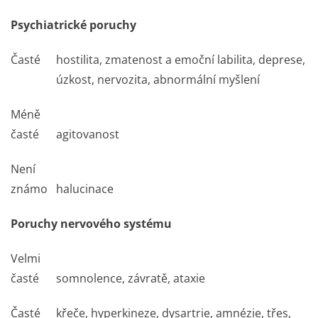
Psychiatrické poruchy
Časté
hostilita, zmatenost a emoční labilita, deprese,
úzkost, nervozita, abnormální myšlení
Méně
časté
agitovanost
Není
známo
halucinace
Poruchy nervového systému
Velmi
časté
somnolence, závratě, ataxie
Časté
křeče, hyperkineze, dysartrie, amnézie, třes,