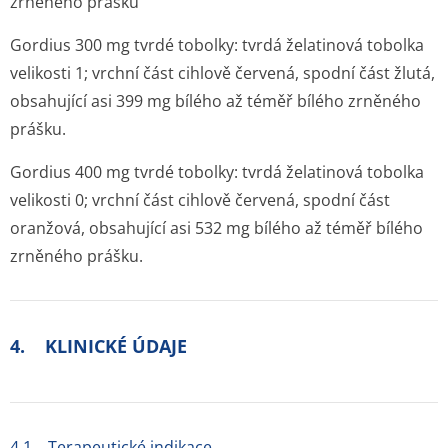
zrněného prášku
Gordius 300 mg tvrdé tobolky:
tvrdá želatinová tobolka
velikosti 1; vrchní část cihlově červená, spodní část žlutá,
obsahující asi 399 mg bílého až téměř bílého zrněného
prášku.
Gordius 400 mg tvrdé tobolky:
tvrdá želatinová tobolka
velikosti 0; vrchní část cihlově červená, spodní část
oranžová, obsahující asi 532 mg bílého až téměř bílého
zrněného prášku.
4. KLINICKÉ ÚDAJE
4.1 Terapeutické indikace