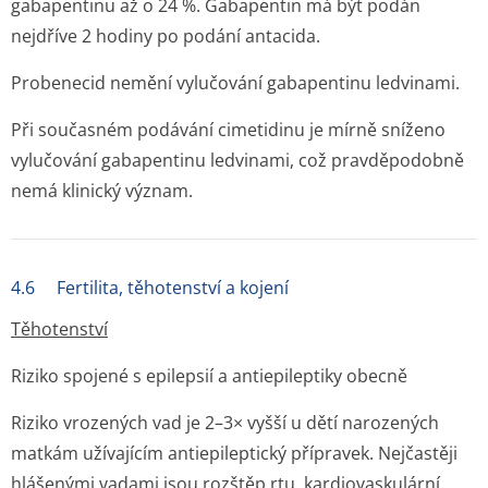
gabapentinu až o 24 %. Gabapentin má být podán
nejdříve 2 hodiny po podání antacida.
Probenecid nemění vylučování gabapentinu ledvinami.
Při současném podávání cimetidinu je mírně sníženo
vylučování gabapentinu ledvinami, což pravděpodobně
nemá klinický význam.
4.6 Fertilita, těhotenství a kojení
Těhotenství
Riziko spojené s epilepsií a antiepileptiky obecně
Riziko vrozených vad je 2–3× vyšší u dětí narozených
matkám užívajícím antiepileptický přípravek. Nejčastěji
hlášenými vadami jsou rozštěp rtu, kardiovaskulární