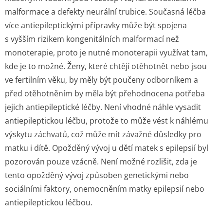
malformace a defekty neurální trubice. Současná léčba
více antiepileptickými přípravky může být spojena
s vyšším rizikem kongenitálních malformací než
monoterapie, proto je nutné monoterapii využívat tam,
kde je to možné. Ženy, které chtějí otěhotnět nebo jsou
ve fertilním věku, by měly být poučeny odborníkem a
před otěhotněním by měla být přehodnocena potřeba
jejich antiepileptické léčby. Není vhodné náhle vysadit
antiepileptickou léčbu, protože to může vést k náhlému
výskytu záchvatů, což může mít závažné důsledky pro
matku i dítě. Opožděný vývoj u dětí matek s epilepsií byl
pozorován pouze vzácně. Není možné rozlišit, zda je
tento opožděný vývoj způsoben genetickými nebo
sociálními faktory, onemocněním matky epilepsií nebo
antiepileptickou léčbou.