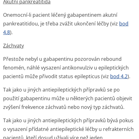
Akutní pankreatitida
Onemocní-li pacient léčený gabapentinem akutní
pankreatitidou, je třeba zvážit ukončení léčby (viz
bod
4.8
).
Záchvaty
Přestože nebyl u gabapentinu pozorován rebound
fenomén, náhlé vysazení antikonvulziv u epileptických
pacientů může přivodit status epilepticus (viz
bod 4.2
).
Tak jako u jiných antiepileptických přípravků se po
použití gabapentinu může u některých pacientů objevit
zvýšení frekvence záchvatů nebo nový typ záchvatů.
Tak jako u jiných antiepileptických přípravků bývá pokus
o vysazení přídatné antiepileptické léčby u refrakterních
pacientů, kteří dosud užívali více než jeden