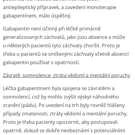
antiepileptický přípravek, a zavedení monoterapie
gabapentinem, málo úspěšný.
Gabapentin není účinný při léčbě primárně
generalizovaných záchvatů, jako jsou absence a může
u některých pacientů tyto záchvaty zhoršit. Proto je
třeba u pacientů se smíšenými záchvaty včetně absencí
gabapentin používat s opatrností.
Závratě, somnolence, ztráta vědomí a mentální poruchy
Léčba gabapentinem byla spojena se závratěmi a
somnolencí, což by mohlo zvýšit výskyt náhodného
zranění (pádu). Po uvedení na trh byly rovněž hlášeny
případy zmatenosti, ztráty vědomí a mentální poruchy.
Proto je třeba pacienty upozornit, aby postupovali
opatrně, dokud se dobře neobeznámí s potenciálními