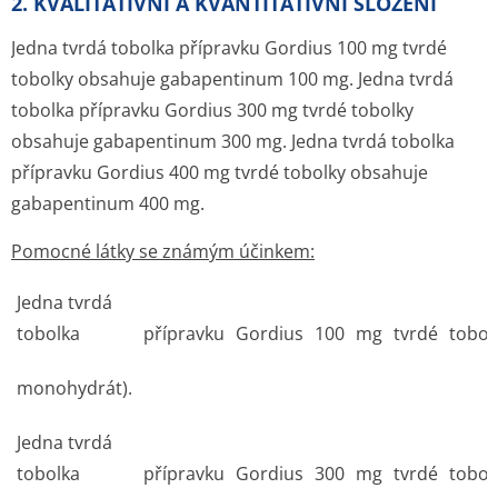
2. KVALITATIVNÍ A KVANTITATIVNÍ SLOŽENÍ
Jedna tvrdá tobolka přípravku
Gordius 100 mg tvrdé
tobolky
obsahuje gabapentinum 100 mg. Jedna tvrdá
tobolka přípravku
Gordius 300 mg tvrdé tobolky
obsahuje gabapentinum 300 mg. Jedna tvrdá tobolka
přípravku
Gordius 400 mg tvrdé tobolky
obsahuje
gabapentinum 400 mg.
Pomocné látky se známým účinkem:
Jedna tvrdá
tobolka
přípravku
Gordius
100
mg
tvrdé
tobol
monohydrát).
Jedna tvrdá
tobolka
přípravku
Gordius
300
mg
tvrdé
tobol