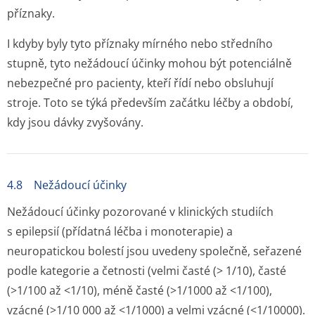
příznaky.
I kdyby byly tyto příznaky mírného nebo středního
stupně, tyto nežádoucí účinky mohou být potenciálně
nebezpečné pro pacienty, kteří řídí nebo obsluhují
stroje. Toto se týká především začátku léčby a období,
kdy jsou dávky zvyšovány.
4.8 Nežádoucí účinky
Nežádoucí účinky pozorované v klinických studiích
s epilepsií (přídatná léčba i monoterapie) a
neuropatickou bolestí jsou uvedeny společně, seřazené
podle kategorie a četnosti (velmi časté (> 1/10), časté
(>1/100 až <1/10), méně časté (>1/1000 až <1/100),
vzácné (>1/10 000 až <1/1000) a velmi vzácné (<1/10000).