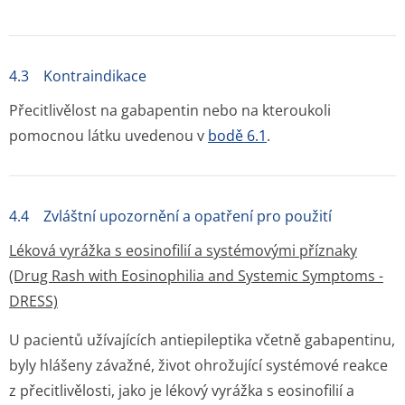
4.3 Kontraindikace
Přecitlivělost na gabapentin nebo na kteroukoli
pomocnou látku uvedenou v
bodě 6.1
.
4.4 Zvláštní upozornění a opatření pro použití
Léková vyrážka s eosinofilií a systémovými příznaky
(Drug Rash with Eosinophilia and Systemic Symptoms -
DRESS)
U pacientů užívajících antiepileptika včetně gabapentinu,
byly hlášeny závažné, život ohrožující systémové reakce
z přecitlivělosti, jako je lékový vyrážka s eosinofilií a