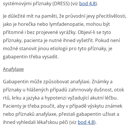
systémovými příznaky (DRESS) (viz
bod 4.8
).
Je důležité mít na paměti, že průvodní jevy přecitlivělosti,
jako je horečka nebo lymfadenopatie, mohou být
přítomné i bez projevené vyrážky. Objeví-li se tyto
příznaky, pacienta je nutné ihned vyšetřit. Pokud není
možné stanovit jinou etiologii pro tyto příznaky, je
gabapentin třeba vysadit.
Anafylaxe
Gabapentin může způsobovat anafylaxi. Známky a
příznaky u hlášených případů zahrnovaly dušnost, otok
rtů, krku a jazyka a hypotenzi vyžadující akutní léčbu.
Pacienty je třeba poučit, aby v případě výskytu známek
nebo příznaků anafylaxe, přestali gabapentin užívat a
ihned vyhledali lékařskou péči (viz
bod 4.8
).