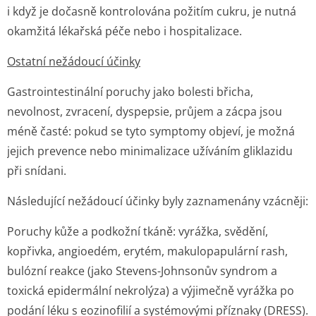
i když je dočasně kontrolována požitím cukru, je nutná
okamžitá lékařská péče nebo i hospitalizace.
Ostatní nežádoucí účinky
Gastrointestinální poruchy jako bolesti břicha,
nevolnost, zvracení, dyspepsie, průjem a zácpa jsou
méně časté: pokud se tyto symptomy objeví, je možná
jejich prevence nebo minimalizace užíváním gliklazidu
při snídani.
Následující nežádoucí účinky byly zaznamenány vzácněji:
Poruchy kůže a podkožní tkáně:
vyrážka, svědění,
kopřivka, angioedém, erytém, makulopapulární rash,
bulózní reakce (jako Stevens-Johnsonův syndrom a
toxická epidermální nekrolýza) a výjimečně vyrážka po
podání léku s eozinofilií a systémovými příznaky (DRESS).