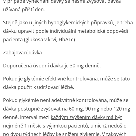
V případě vynechání dávky se nesmí zvyšovat dávka
užívaná příští den.
Stejně jako u jiných hypoglykemických přípravků, je třeba
dávku upravit podle individuální metabolické odpovědi
pacienta (glukosa v krvi, HbA1c).
Zahajovací dávka
Doporučená úvodní dávka je 30 mg denně.
Pokud je glykémie efektivně kontrolována, může se tato
dávka použít k udržovací léčbě.
Pokud glykémie není adekvátně kontrolována, může se
dávka postupně zvyšovat na 60 mg, 90 mg nebo 120 mg
denně. Interval mezi
každým zvýšením dávky má být
nejméně 1 měsíc
s výjimkou pacientů, u nichž nedošlo
po dvou týdnech léčby ke snížení glykemie. V takových