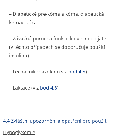
– Diabetické pre-kóma a kóma, diabetická
ketoacidóza.
– Závažná porucha funkce ledvin nebo jater
(v těchto případech se doporučuje použití
insulinu).
– Léčba mikonazolem (viz
bod 4.5
).
– Laktace (viz
bod 4.6
).
4.4 Zvláštní upozornění a opatření pro použití
Hypoglykemie