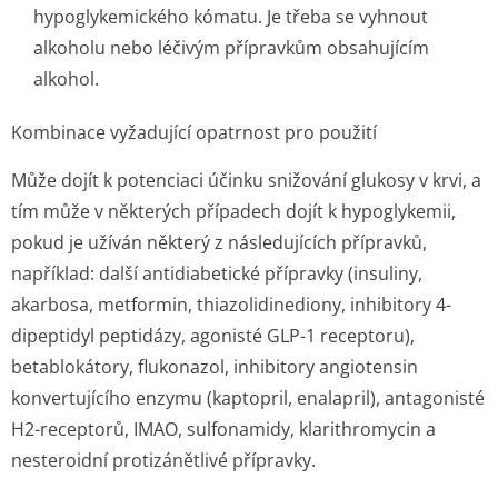
hypoglykemického kómatu. Je třeba se vyhnout
alkoholu nebo léčivým přípravkům obsahujícím
alkohol.
Kombinace vyžadující opatrnost pro použití
Může dojít k potenciaci účinku snižování glukosy v krvi, a
tím může v některých případech dojít k hypoglykemii,
pokud je užíván některý z následujících přípravků,
například: další antidiabetické přípravky (insuliny,
akarbosa, metformin, thiazolidinediony, inhibitory 4-
dipeptidyl peptidázy, agonisté GLP-1 receptoru),
betablokátory, flukonazol, inhibitory angiotensin
konvertujícího enzymu (kaptopril, enalapril), antagonisté
H2-receptorů, IMAO, sulfonamidy, klarithromycin a
nesteroidní protizánětlivé přípravky.