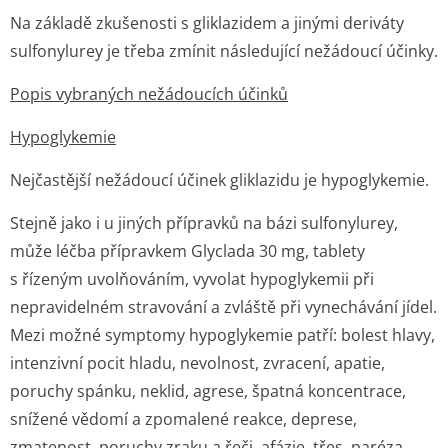
Na základě zkušenosti s gliklazidem a jinými deriváty
sulfonylurey je třeba zmínit následující nežádoucí účinky.
Popis vybraných nežádoucích účinků
Hypoglykemie
Nejčastější nežádoucí účinek gliklazidu je hypoglykemie.
Stejně jako i u jiných přípravků na bázi sulfonylurey,
může léčba přípravkem Glyclada 30 mg, tablety
s řízeným uvolňováním, vyvolat hypoglykemii při
nepravidelném stravování a zvláště při vynechávání jídel.
Mezi možné symptomy hypoglykemie patří: bolest hlavy,
intenzivní pocit hladu, nevolnost, zvracení, apatie,
poruchy spánku, neklid, agrese, špatná koncentrace,
snížené vědomí a zpomalené reakce, deprese,
zmatenost, poruchy zraku a řeči, afázie, třes, paréza,