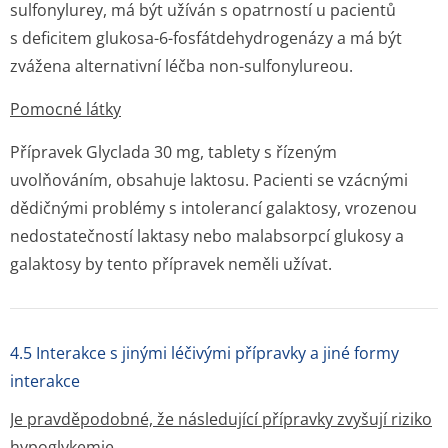
sulfonylurey, má být užíván s opatrností u pacientů
s deficitem glukosa-6-fosfátdehydrogenázy a má být
zvážena alternativní léčba non-sulfonylureou.
Pomocné látky
Přípravek Glyclada 30 mg, tablety s řízeným
uvolňováním, obsahuje laktosu. Pacienti se vzácnými
dědičnými problémy s intolerancí galaktosy, vrozenou
nedostatečností laktasy nebo malabsorpcí glukosy a
galaktosy by tento přípravek neměli užívat.
4.5 Interakce s jinými léčivými přípravky a jiné formy
interakce
Je pravděpodobné, že následující přípravky zvyšují riziko
hypoglykemie