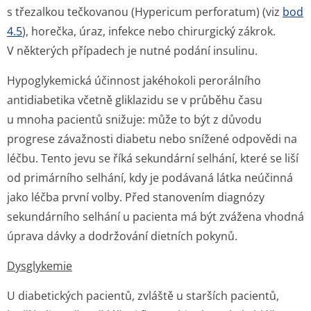
s třezalkou tečkovanou (
Hypericum perforatum
) (viz
bod
4.5
), horečka, úraz, infekce nebo chirurgický zákrok.
V některých případech je nutné podání insulinu.
Hypoglykemická účinnost jakéhokoli perorálního
antidiabetika včetně gliklazidu se v průběhu času
u mnoha pacientů snižuje: může to být z důvodu
progrese závažnosti diabetu nebo snížené odpovědi na
léčbu. Tento jevu se říká sekundární selhání, které se liší
od primárního selhání, kdy je podávaná látka neúčinná
jako léčba první volby. Před stanovením diagnózy
sekundárního selhání u pacienta má být zvážena vhodná
úprava dávky a dodržování dietních pokynů.
Dysglykemie
U diabetických pacientů, zvláště u starších pacientů,