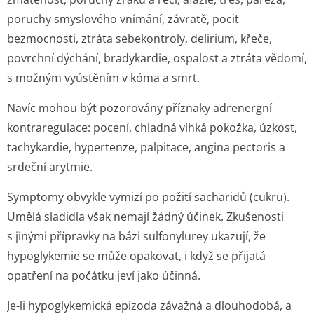
poruchy smyslového vnímání, závratě, pocit
bezmocnosti, ztráta sebekontroly, delirium, křeče,
povrchní dýchání, bradykardie, ospalost a ztráta vědomí,
s možným vyústěním v kóma a smrt.
Navíc mohou být pozorovány příznaky adrenergní
kontraregulace: pocení, chladná vlhká pokožka, úzkost,
tachykardie, hypertenze, palpitace, angina pectoris a
srdeční arytmie.
Symptomy obvykle vymizí po požití sacharidů (cukru).
Umělá sladidla však nemají žádný účinek. Zkušenosti
s jinými přípravky na bázi sulfonylurey ukazují, že
hypoglykemie se může opakovat, i když se přijatá
opatření na počátku jeví jako účinná.
Je-li hypoglykemická epizoda závažná a dlouhodobá, a