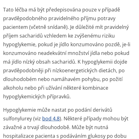
Tato léčba má být předepisována pouze v případě
pravděpodobného pravidelného příjmu potravy
pacientem (včetně snídaně). Je důležité mít pravidelný
příjem sacharidů vzhledem ke zvýšenému riziku
hypoglykemie, pokud je jídlo konzumováno pozdě, je-li
konzumováno neadekvátní množství jídla nebo pokud
má jídlo nízký obsah sacharidů. K hypoglykemii dojde
pravděpodobněji při nízkoenergetických dietách, po
dlouhodobém nebo namáhavém pohybu, po požití
alkoholu nebo při užívání některé kombinace
hypoglykemických přípravků.
Hypoglykemie může nastat po podání derivátů
sulfonylurey (viz
bod 4.8
). Některé případy mohou být
závažné a trvají dlouhodobě. Může být nutná
hospitalizace pacienta s podáváním glukosy po dobu