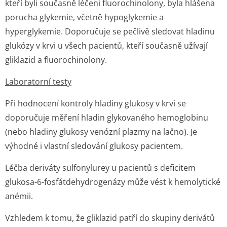
kteří byli současně léčeni fluorochinolony, byla hlášena
porucha glykemie, včetně hypoglykemie a
hyperglykemie. Doporučuje se pečlivě sledovat hladinu
glukózy v krvi u všech pacientů, kteří současně užívají
gliklazid a fluorochinolony.
Laboratorní testy
Při hodnocení kontroly hladiny glukosy v krvi se
doporučuje měření hladin glykovaného hemoglobinu
(nebo hladiny glukosy venózní plazmy na lačno). Je
výhodné i vlastní sledování glukosy pacientem.
Léčba deriváty sulfonylurey u pacientů s deficitem
glukosa-6-fosfátdehydrogenázy může vést k hemolytické
anémii.
Vzhledem k tomu, že gliklazid patří do skupiny derivátů