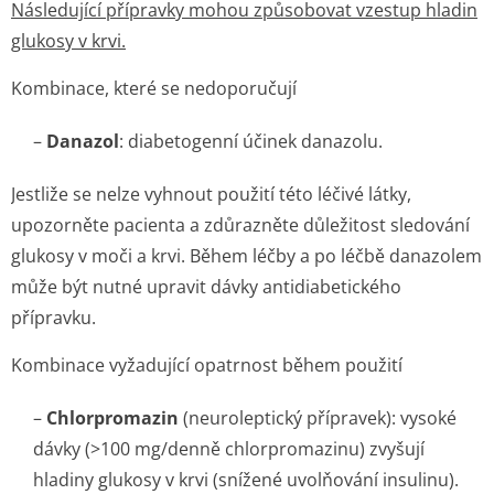
Následující přípravky mohou způsobovat vzestup hladin
glukosy v krvi.
Kombinace, které se nedoporučují
–
Danazol
: diabetogenní účinek danazolu.
Jestliže se nelze vyhnout použití této léčivé látky,
upozorněte pacienta a zdůrazněte důležitost sledování
glukosy v moči a krvi. Během léčby a po léčbě danazolem
může být nutné upravit dávky antidiabetického
přípravku.
Kombinace vyžadující opatrnost během použití
–
Chlorpromazin
(neuroleptický přípravek): vysoké
dávky (>100 mg/denně chlorpromazinu) zvyšují
hladiny glukosy v krvi (snížené uvolňování insulinu).