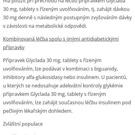
má použít při přechodu na léčbu přípravkem Glyclada
30 mg, tablety s řízeným uvolňováním, tj. zahájit dávkou
30 mg denně s následným postupným zvyšováním dávky
v závislosti na metabolické odpovědi.
Kombinovaná léčba spolu s jinými antidiabetickými
přípravky
Přípravek Glyclada 30 mg, tablety s řízeným
uvolňováním, lze podávat v kombinaci s biguanidy,
inhibitory alfa-glukosidasy nebo insulinem. U pacientů,
u kterých se nedosahuje adekvátní kontroly glykémie
přípravkem Glyclada 30 mg, tablety s řízeným
uvolňováním, lze zahájit současnou léčbu insulinem pod
pečlivým lékařským dohledem.
Zvláštní populace