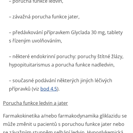
– porucha funkce ledvin,
– závažná porucha funkce jater,
– předávkování přípravkem Glyclada 30 mg, tablety
s řízeným uvolňováním,
– některé endokrinní poruchy: poruchy štítné žlázy,
hypopituitarismus a porucha funkce nadledvin,
– současné podávání některých jiných léčivých
přípravků (viz
bod 4.5
).
Porucha funkce ledvin a jater
Farmakokinetika a/nebo farmakodynamika gliklazidu se
může změnit u pacientů s poruchou funkce jater nebo
se závažným stupněm selhání ledvin. Hypoglykemická