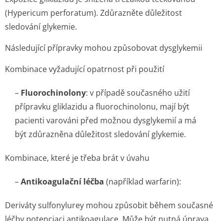
(
Hypericum perforatum
). Zdůrazněte důležitost
sledování glykemie.
Následující přípravky mohou způsobovat dysglykemii
Kombinace vyžadující opatrnost při použití
–
Fluorochinolony
: v případě současného užití
přípravku gliklazidu a fluorochinolonu, mají být
pacienti varováni před možnou dysglykemií a má
být zdůrazněna důležitost sledování glykemie.
Kombinace, které je třeba brát v úvahu
–
Antikoagulační léčba
(například warfarin):
Deriváty sulfonylurey mohou způsobit během současné
léčby potenciaci antikoagulace. Může být nutná úprava