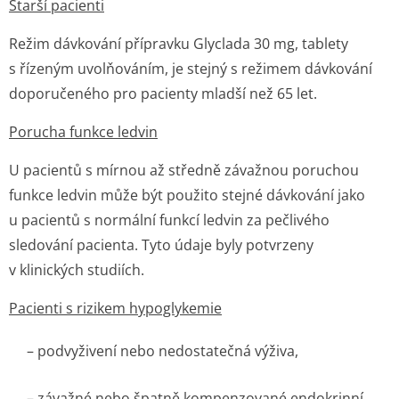
Starší pacienti
Režim dávkování přípravku Glyclada 30 mg, tablety
s řízeným uvolňováním, je stejný s režimem dávkování
doporučeného pro pacienty mladší než 65 let.
Porucha funkce ledvin
U pacientů s mírnou až středně závažnou poruchou
funkce ledvin může být použito stejné dávkování jako
u pacientů s normální funkcí ledvin za pečlivého
sledování pacienta. Tyto údaje byly potvrzeny
v klinických studiích.
Pacienti s rizikem hypoglykemie
– podvyživení nebo nedostatečná výživa,
– závažné nebo špatně kompenzované endokrinní