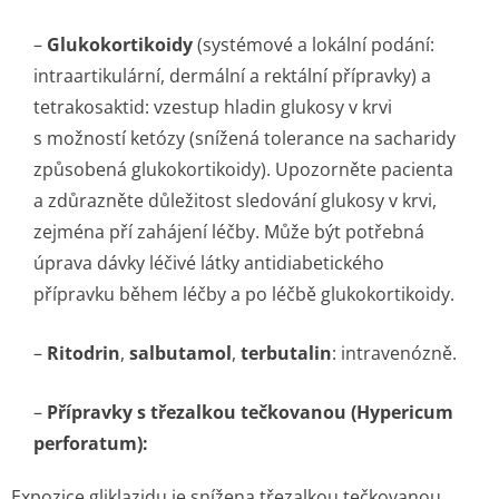
–
Glukokortikoidy
(systémové a lokální podání:
intraartikulární, dermální a rektální přípravky) a
tetrakosaktid: vzestup hladin glukosy v krvi
s možností ketózy (snížená tolerance na sacharidy
způsobená glukokortikoidy). Upozorněte pacienta
a zdůrazněte důležitost sledování glukosy v krvi,
zejména pří zahájení léčby. Může být potřebná
úprava dávky léčivé látky antidiabetického
přípravku během léčby a po léčbě glukokortikoidy.
–
Ritodrin
,
salbutamol
,
terbutalin
: intravenózně.
–
Přípravky s třezalkou tečkovanou (
Hypericum
perforatum
):
Expozice gliklazidu je snížena třezalkou tečkovanou