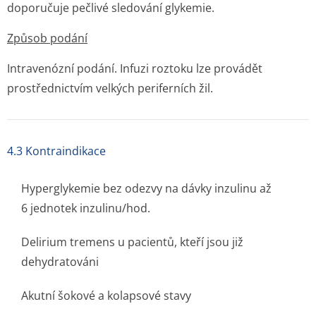
doporučuje pečlivé sledování glykemie.
Způsob podání
Intravenózní podání. Infuzi roztoku lze provádět
prostřednictvím velkých periferních žil.
4.3 Kontraindikace
Hyperglykemie bez odezvy na dávky inzulinu až
6 jednotek inzulinu/hod.
Delirium tremens u pacientů, kteří jsou již
dehydratováni
Akutní šokové a kolapsové stavy