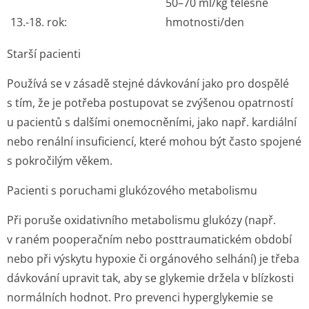
50–70 ml/kg tělesné
13.-18. rok:
hmotnosti/den
Starší pacienti
Používá se v zásadě stejné dávkování jako pro dospělé
s tím, že je potřeba postupovat se zvýšenou opatrností
u pacientů s dalšími onemocněními, jako např. kardiální
nebo renální insuficiencí, které mohou být často spojené
s pokročilým věkem.
Pacienti s poruchami glukózového metabolismu
Při poruše oxidativního metabolismu glukózy (např.
v raném pooperačním nebo posttraumatickém období
nebo při výskytu hypoxie či orgánového selhání) je třeba
dávkování upravit tak, aby se glykemie držela v blízkosti
normálních hodnot. Pro prevenci hyperglykemie se