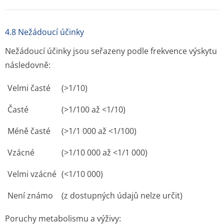
4.8 Nežádoucí účinky
Nežádoucí účinky jsou seřazeny podle frekvence výskytu
následovně:
Velmi časté
(>1/10)
Časté
(>1/100 až <1/10)
Méně časté
(>1/1 000 až <1/100)
Vzácné
(>1/10 000 až <1/1 000)
Velmi vzácné
(<1/10 000)
Není známo
(z dostupných údajů nelze určit)
Poruchy metabolismu a výživy: