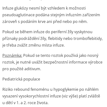
Infuze glukózy nesmí být vzhledem k možnosti
pseudoaglutinace podána stejným infuzním zařízením
zároveň s podáním krve ani před nebo po něm.
Pokud se během infuze do periferní žíly vyskytnou
příznaky podráždění žíly, flebitidy nebo tromboflebitidy,
je třeba zvážit změnu místa infuze.
Poznámka:
Pokud se tento roztok používá jako nosný
roztok, je nutné uvážit bezpečnostní informace výrobce
pro použité aditivum.
Pediatrická populace
Riziko rebound fenoménu u hypoglykemie po náhlém
vysazení vysokorychlostní infuze (viz výše) platí zvláště
u dětí v 1. a 2. roce života.