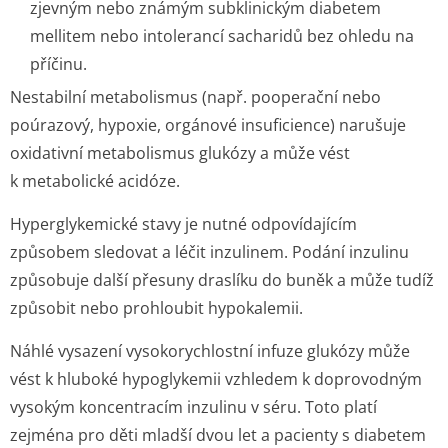
zjevným nebo známým subklinickým diabetem
mellitem nebo intolerancí sacharidů bez ohledu na
příčinu.
Nestabilní metabolismus (např. pooperační nebo
poúrazový, hypoxie, orgánové insuficience) narušuje
oxidativní metabolismus glukózy a může vést
k metabolické acidóze.
Hyperglykemické stavy je nutné odpovídajícím
způsobem sledovat a léčit inzulinem. Podání inzulinu
způsobuje další přesuny draslíku do buněk a může tudíž
způsobit nebo prohloubit hypokalemii.
Náhlé vysazení vysokorychlostní infuze glukózy může
vést k hluboké hypoglykemii vzhledem k doprovodným
vysokým koncentracím inzulinu v séru. Toto platí
zejména pro děti mladší dvou let a pacienty s diabetem