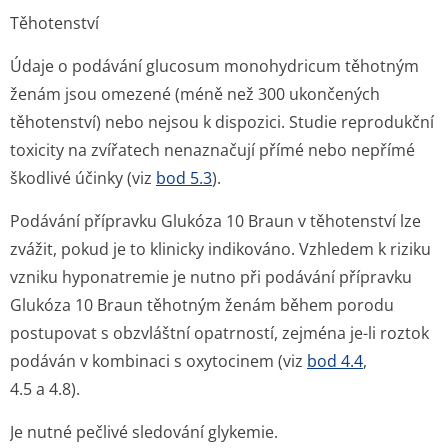
Těhotenství
Údaje o podávání glucosum monohydricum těhotným
ženám jsou omezené (méně než 300 ukončených
těhotenství) nebo nejsou k dispozici. Studie reprodukční
toxicity na zvířatech nenaznačují přímé nebo nepřímé
škodlivé účinky (viz
bod 5.3
).
Podávání přípravku Glukóza 10 Braun v těhotenství lze
zvážit, pokud je to klinicky indikováno. Vzhledem k riziku
vzniku hyponatremie je nutno při podávání přípravku
Glukóza 10 Braun těhotným ženám během porodu
postupovat s obzvláštní opatrností, zejména je-li roztok
podáván v kombinaci s oxytocinem (viz
bod 4.4
,
4.5 a 4.8).
Je nutné pečlivé sledování glykemie.