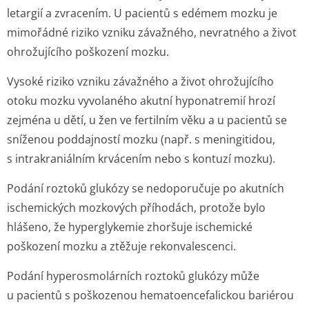
letargií a zvracením. U pacientů s edémem mozku je
mimořádné riziko vzniku závažného, nevratného a život
ohrožujícího poškození mozku.
Vysoké riziko vzniku závažného a život ohrožujícího
otoku mozku vyvolaného akutní hyponatremií hrozí
zejména u dětí, u žen ve fertilním věku a u pacientů se
sníženou poddajností mozku (např. s meningitidou,
s intrakraniálním krvácením nebo s kontuzí mozku).
Podání roztoků glukózy se nedoporučuje po akutních
ischemických mozkových příhodách, protože bylo
hlášeno, že hyperglykemie zhoršuje ischemické
poškození mozku a ztěžuje rekonvalescenci.
Podání hyperosmolárních roztoků glukózy může
u pacientů s poškozenou hematoencefalickou bariérou