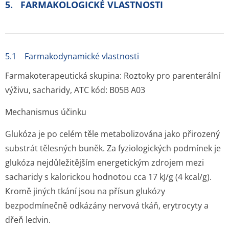
5. FARMAKOLOGICKÉ VLASTNOSTI
5.1 Farmakodynamické vlastnosti
Farmakoterapeutická skupina: Roztoky pro parenterální
výživu, sacharidy, ATC kód: B05B A03
Mechanismus účinku
Glukóza je po celém těle metabolizována jako přirozený
substrát tělesných buněk. Za fyziologických podmínek je
glukóza nejdůležitějším energetickým zdrojem mezi
sacharidy s kalorickou hodnotou cca 17 kJ/g (4 kcal/g).
Kromě jiných tkání jsou na přísun glukózy
bezpodmínečně odkázány nervová tkáň, erytrocyty a
dřeň ledvin.