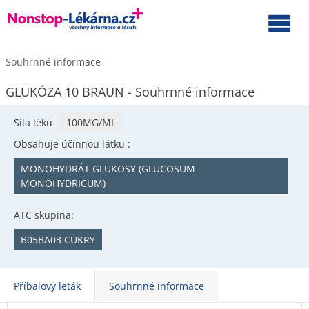
Souhrnné informace
GLUKÓZA 10 BRAUN - Souhrnné informace
Síla léku
100MG/ML
Obsahuje účinnou látku :
MONOHYDRÁT GLUKOSY (GLUCOSUM
MONOHYDRICUM)
ATC skupina:
B05BA03 CUKRY
Příbalový leták
Souhrnné informace