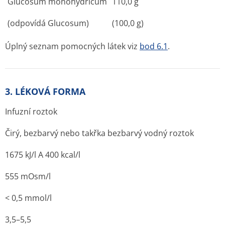
Glucosum monohydricum
110,0 g
(odpovídá Glucosum)
(100,0 g)
Úplný seznam pomocných látek viz
bod 6.1
.
3. LÉKOVÁ FORMA
Infuzní roztok
Čirý, bezbarvý nebo takřka bezbarvý vodný roztok
1675 kJ/l A 400 kcal/l
555 mOsm/l
< 0,5 mmol/l
3,5–5,5