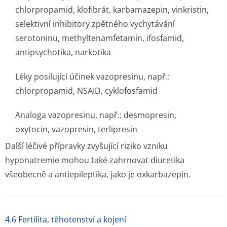
chlorpropamid, klofibrát, karbamazepin, vinkristin,
selektivní inhibitory zpětného vychytávání
serotoninu, methyltenamfetamin, ifosfamid,
antipsychotika, narkotika
Léky posilující účinek vazopresinu, např.:
chlorpropamid, NSAID, cyklofosfamid
Analoga vazopresinu, např.: desmopresin,
oxytocin, vazopresin, terlipresin
Další léčivé přípravky zvyšující riziko vzniku
hyponatremie mohou také zahrnovat diuretika
všeobecně a antiepileptika, jako je oxkarbazepin.
4.6 Fertilita, těhotenství a kojení