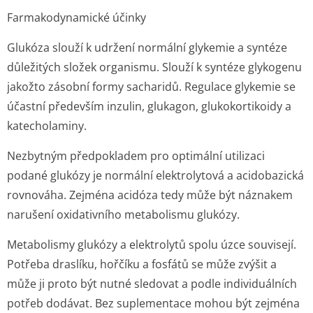
Farmakodynamické účinky
Glukóza slouží k udržení normální glykemie a syntéze
důležitých složek organismu. Slouží k syntéze glykogenu
jakožto zásobní formy sacharidů. Regulace glykemie se
účastní především inzulin, glukagon, glukokortikoidy a
katecholaminy.
Nezbytným předpokladem pro optimální utilizaci
podané glukózy je normální elektrolytová a acidobazická
rovnováha. Zejména acidóza tedy může být náznakem
narušení oxidativního metabolismu glukózy.
Metabolismy glukózy a elektrolytů spolu úzce souvisejí.
Potřeba draslíku, hořčíku a fosfátů se může zvýšit a
může ji proto být nutné sledovat a podle individuálních
potřeb dodávat. Bez suplementace mohou být zejména