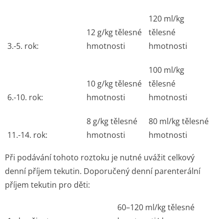
120 ml/kg
12 g/kg tělesné
tělesné
3.-5. rok:
hmotnosti
hmotnosti
100 ml/kg
10 g/kg tělesné
tělesné
6.-10. rok:
hmotnosti
hmotnosti
8 g/kg tělesné
80 ml/kg tělesné
11.-14. rok:
hmotnosti
hmotnosti
Při podávání tohoto roztoku je nutné uvážit celkový
denní příjem tekutin. Doporučený denní parenterální
příjem tekutin pro děti:
60–120 ml/kg tělesné