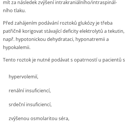
mít za následek zvýšení intrakraniální­ho/intraspinál­
ního tlaku.
Před zahájením podávání roztoků glukózy je třeba
patřičně korigovat stávající deficity elektrolytů a tekutin,
např. hypotonickou dehydrataci, hyponatremii a
hypokalemii.
Tento roztok je nutné podávat s opatrností u pacientů s
hypervolemií,
renální insuficiencí,
srdeční insuficiencí,
zvýšenou osmolaritou séra,