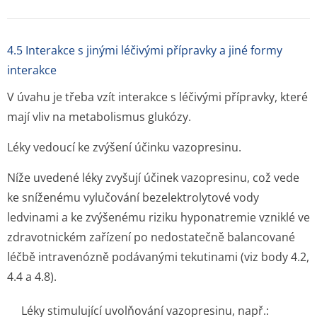
4.5 Interakce s jinými léčivými přípravky a jiné formy
interakce
V úvahu je třeba vzít interakce s léčivými přípravky, které
mají vliv na metabolismus glukózy.
Léky vedoucí ke zvýšení účinku vazopresinu.
Níže uvedené léky zvyšují účinek vazopresinu, což vede
ke sníženému vylučování bezelektrolytové vody
ledvinami a ke zvýšenému riziku hyponatremie vzniklé ve
zdravotnickém zařízení po nedostatečně balancované
léčbě intravenózně podávanými tekutinami (viz body 4.2,
4.4 a 4.8).
Léky stimulující uvolňování vazopresinu, např.: