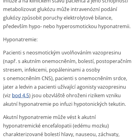
infuze a na klinickém stavu pacienta a jeho schopnosti
metabolizovat glukózu může intravenózní podání
glukózy způsobit poruchy elektrolytové bilance,
především hypo- nebo hyperosmotickou hyponatremii.
Hyponatremie:
Pacienti s neosmotickým uvolňováním vazopresinu
(např. s akutním onemocněním, bolestí, postoperačním
stresem, infekcemi, popáleninami a osoby
s onemocněním CNS), pacienti s onemocněním srdce,
jater a ledvin a pacienti užívající agonisty vazopresinu
(viz
bod 4.5
) jsou obzvláště ohroženi rizikem vzniku
akutní hyponatremie po infuzi hypotonických tekutin.
Akutní hyponatremie může vést k akutní
hyponatremické encefalopatii (edému mozku)
charakterizované bolestí hlavy, nauseou, záchvaty,