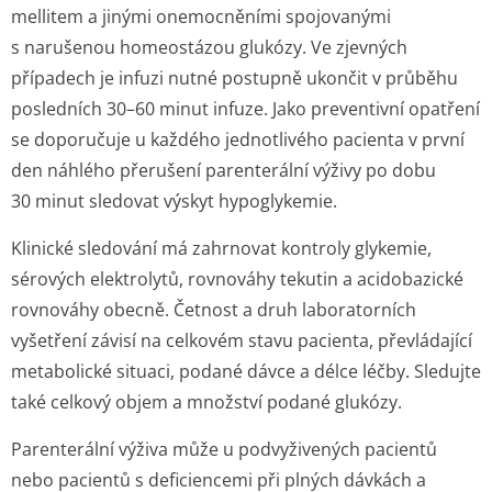
mellitem a jinými onemocněními spojovanými
s narušenou homeostázou glukózy. Ve zjevných
případech je infuzi nutné postupně ukončit v průběhu
posledních 30–60 minut infuze. Jako preventivní opatření
se doporučuje u každého jednotlivého pacienta v první
den náhlého přerušení parenterální výživy po dobu
30 minut sledovat výskyt hypoglykemie.
Klinické sledování má zahrnovat kontroly glykemie,
sérových elektrolytů, rovnováhy tekutin a acidobazické
rovnováhy obecně. Četnost a druh laboratorních
vyšetření závisí na celkovém stavu pacienta, převládající
metabolické situaci, podané dávce a délce léčby. Sledujte
také celkový objem a množství podané glukózy.
Parenterální výživa může u podvyživených pacientů
nebo pacientů s deficiencemi při plných dávkách a