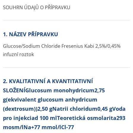
SOUHRN ÚDAJŮ O PŘÍPRAVKU
1. NÁZEV PŘÍPRAVKU
Glucose/Sodium Chloride Fresenius Kabi 2,5%/0,45%
infuzní roztok
2. KVALITATIVNÍ A KVANTITATIVNÍ
SLOŽENÍGlucosum monohydricum2,75
g(ekvivalent glucosum anhydricum
(dextrosum))2,50 gNatrii chloridum0,45 gVoda
pro injekciad 100 mlTeoretická osmolarita293
mosm/lNa+77 mmol/lCl-77