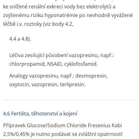
ke snížené renální exkreci vody bez elektrolytů a
zvýšenému riziku hyponatrémie po nevhodně vyvážené
léčbě i.v. roztoky (viz body 4.2,
4.4 a 4.8).
Léčiva zesilující působení vazopresinu, např.:
chlorpropamid, NSAID, cyklofosfamid.
Analogy vazopresinu, např.: desmopresin,
oxytocin, vazopresin, terlipresin.
4.6 Fertilita, těhotenství a kojení
Přípravek Glucose/Sodium Chloride Fresenius Kabi
2,5%/0,45% je nutno podávat se zvláštní opatrností