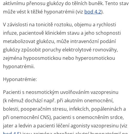
aktívnímu přenosu glukózy do tělních buněk. Tento stav
může vést k těžké hyponatrémii (viz
bod 4.2
).
V závislosti na tonicitě roztoku, objemu a rychlosti
infuze, pacientově klinickém stavu a jeho schopnosti
metabolizovat glukózu, může intravenózní podání
glukózy způsobit poruchy elektrolytové rovnováhy,
zejména hypoosmotickou nebo hyperosmotickou
hyponatrémii.
Hyponatrémie:
Pacienti s neosmotickým uvolňováním vazopresinu
(k němuž dochází např. při akutním onemocnění,
bolesti, pooperačním stresu, infekcích, popáleninách a
při onemocnění CNS), pacienti s onemocněním srdce,
jater a ledvin a pacienti léčení agonisty vazopresinu (viz