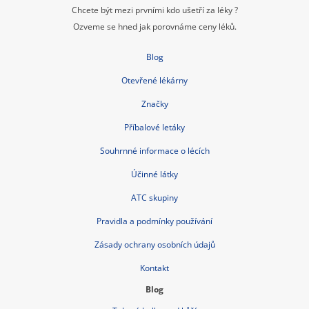
Tuková bulka pod kůží
Příčiny a léčba průjmu
Nitroděložní tělísko – cena, spolehlivost, rizika, hormony
Jarní detox těla i mysli
Bolest břicha
Czech Republic nonstop-lekarna.cz