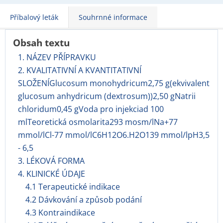
Příbalový leták
Souhrnné informace
Obsah textu
1. NÁZEV PŘÍPRAVKU
2. KVALITATIVNÍ A KVANTITATIVNÍ
SLOŽENÍGlucosum monohydricum2,75 g(ekvivalent
glucosum anhydricum (dextrosum))2,50 gNatrii
chloridum0,45 gVoda pro injekciad 100
mlTeoretická osmolarita293 mosm/lNa+77
mmol/lCl-77 mmol/lC6H12O6.H2O139 mmol/lpH3,5
- 6,5
3. LÉKOVÁ FORMA
4. KLINICKÉ ÚDAJE
4.1 Terapeutické indikace
4.2 Dávkování a způsob podání
4.3 Kontraindikace