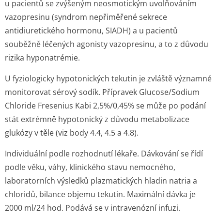
u pacientů se zvýšeným neosmotickým uvolňováním
vazopresinu (syndrom nepřiměřené sekrece
antidiuretického hormonu, SIADH) a u pacientů
souběžně léčených agonisty vazopresinu, a to z důvodu
rizika hyponatrémie.
U fyziologicky hypotonických tekutin je zvláště významné
monitorovat sérový sodík. Přípravek Glucose/Sodium
Chloride Fresenius Kabi 2,5%/0,45% se může po podání
stát extrémně hypotonický z důvodu metabolizace
glukózy v těle (viz body 4.4, 4.5 a 4.8).
Individuální podle rozhodnutí lékaře. Dávkování se řídí
podle věku, váhy, klinického stavu nemocného,
laboratorních výsledků plazmatických hladin natria a
chloridů, bilance objemu tekutin. Maximální dávka je
2000 ml/24 hod. Podává se v intravenózní infuzi.