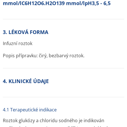
mmol/lC6H12O6.H2O139 mmol/lpH3,5 - 6,5
3. LÉKOVÁ FORMA
Infuzní roztok
Popis přípravku: čirý, bezbarvý roztok.
4. KLINICKÉ ÚDAJE
4.1 Terapeutické indikace
Roztok glukózy a chloridu sodného je indikován