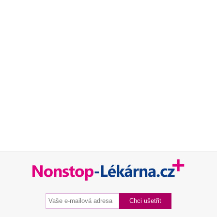
Chcete být mezi prvními kdo ušetří za léky ?
Ozveme se hned jak porovnáme ceny léků.
Blog
Otevřené lékárny
Značky
Příbalové letáky
Souhrnné informace o lécích
Účinné látky
ATC skupiny
Pravidla a podmínky používání
Zásady ochrany osobních údajů
Kontakt
Blog