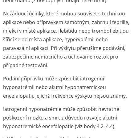
není známo (z dostupných údajů nelze určit).
Nežádoucí účinky, které mohou souviset s technikou
aplikace nebo přípravkem samotným, zahrnují febrilie,
infekci v místě aplikace, flebitidu nebo tromboflebitidu
šířící se od místa aplikace, hypervolémii nebo
paravazální aplikaci. Při výskytu přerušíme podávání,
zabezpečíme nemocného a uchováme roztok pro
případné testování.
Podání přípravku může způsobit iatrogenní
hyponatrémii nebo akutní hyponatremickou
encefalopatii, jejíchž frekvence výskytu nejsou známy.
Iatrogenní hyponatrémie může způsobit nevratné
poškození mozku a smrt z důvodu rozvoje akutní
hyponatremické encefalopatie (viz body 4.2, 4.4).