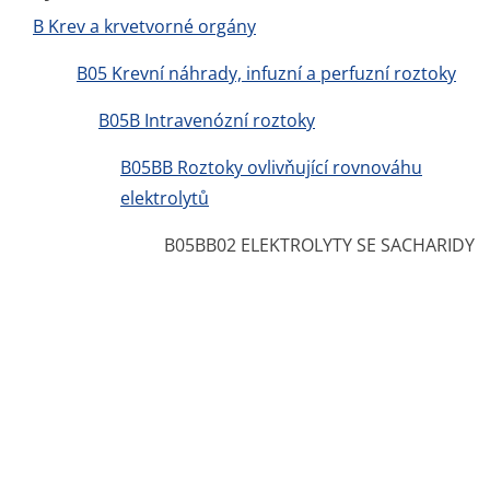
B Krev a krvetvorné orgány
B05 Krevní náhrady, infuzní a perfuzní roztoky
B05B Intravenózní roztoky
B05BB Roztoky ovlivňující rovnováhu
elektrolytů
B05BB02 ELEKTROLYTY SE SACHARIDY