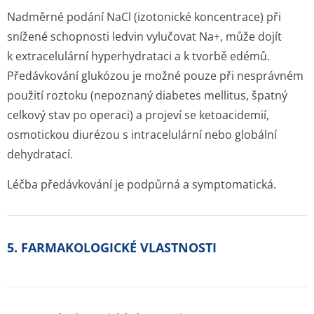
Nadměrné podání NaCl (izotonické koncentrace) při
snížené schopnosti ledvin vylučovat Na
+
, může dojít
k extracelulární hyperhydrataci a k tvorbě edémů.
Předávkování glukózou je možné pouze při nesprávném
použití roztoku (nepoznaný diabetes mellitus, špatný
celkový stav po operaci) a projeví se ketoacidemií,
osmotickou diurézou s intracelulární nebo globální
dehydratací.
Léčba předávkování je podpůrná a symptomatická.
5. FARMAKOLOGICKÉ VLASTNOSTI