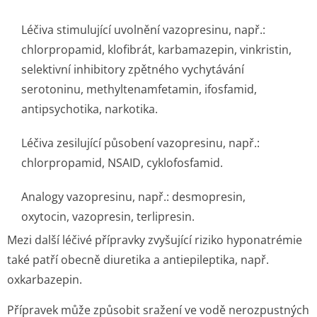
Léčiva stimulující uvolnění vazopresinu, např.:
chlorpropamid, klofibrát, karbamazepin, vinkristin,
selektivní inhibitory zpětného vychytávání
serotoninu, methyltenamfetamin, ifosfamid,
antipsychotika, narkotika.
Léčiva zesilující působení vazopresinu, např.:
chlorpropamid, NSAID, cyklofosfamid.
Analogy vazopresinu, např.: desmopresin,
oxytocin, vazopresin, terlipresin.
Mezi další léčivé přípravky zvyšující riziko hyponatrémie
také patří obecně diuretika a antiepileptika, např.
oxkarbazepin.
Přípravek může způsobit sražení ve vodě nerozpustných