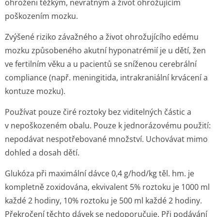
ohroženi těžkým, nevratným a život ohrožujícím
poškozením mozku.
Zvýšené riziko závažného a život ohrožujícího edému
mozku způsobeného akutní hyponatrémií je u dětí, žen
ve fertilním věku a u pacientů se sníženou cerebrální
compliance (např. meningitida, intrakraniální krvácení a
kontuze mozku).
Používat pouze čiré roztoky bez viditelných částic a
v nepoškozeném obalu. Pouze k jednorázovému použití:
nepodávat nespotřebované množství. Uchovávat mimo
dohled a dosah dětí.
Glukóza při maximální dávce 0,4 g/hod/kg těl. hm. je
kompletně zoxidována, ekvivalent 5% roztoku je 1000 ml
každé 2 hodiny, 10% roztoku je 500 ml každé 2 hodiny.
Překročení těchto dávek se nedoporučuje. Při podávání