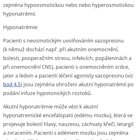
zejména hypoosmotickou nebo nebo hyperosmotickou
hyponatrémii.
Hyponatrémie:
Pacienti s neosmotickým uvolňováním vazopresinu
(k němuž dochází např. při akutním onemocnění,
bolesti, pooperačním stresu, infekcích, popáleninách a
při onemocnění CNS), pacienti s onemocněním srdce,
jater a ledvin a pacienti léčení agonisty vazopresinu (viz
bod 4.5
) jsou zejména ohroženi akutní hyponatrémií po
podání infuze hypotonických roztoků.
Akutní hyponatrémie může vést k akutní
hyponatremické encefalopatii (edému mozku), která se
projevuje bolestí hlavy, nauzeou, záchvaty křečí, letargií
a zvracením. Pacienti s edémem mozku jsou zejména