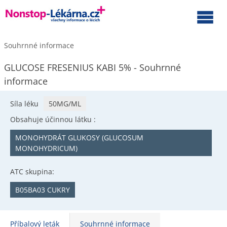
Souhrnné informace
GLUCOSE FRESENIUS KABI 5% - Souhrnné
informace
Síla léku
50MG/ML
Obsahuje účinnou látku :
MONOHYDRÁT GLUKOSY (GLUCOSUM
MONOHYDRICUM)
ATC skupina:
B05BA03 CUKRY
Příbalový leták
Souhrnné informace