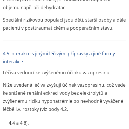
objemu např. při dehydrataci.
Speciální rizikovou populací jsou děti, starší osoby a dále
pacienti v posttraumatickém a pooperačním stavu.
4.5 Interakce s jinými léčivými přípravky a jiné formy
interakce
Léčiva vedoucí ke zvýšenému účinku vazopresinu:
Níže uvedená léčiva zvyšují účinek vazopresinu, což vede
ke snížené renální exkreci vody bez elektrolytů a
zvýšenému riziku hyponatrémie po nevhodně vyvážené
léčbě i.v. roztoky (viz body 4.2,
4.4 a 4.8).