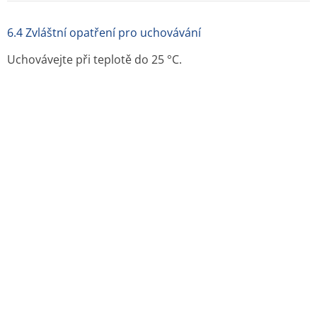
Směs připravená smícháním s jinými léčivy by měla být
podána okamžitě.