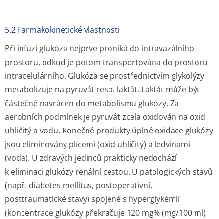
5.2 Farmakokinetické vlastnosti
Při infuzi glukóza nejprve proniká do intravazálního
prostoru, odkud je potom transportována do prostoru
intracelulárního. Glukóza se prostřednictvím glykolýzy
metabolizuje na pyruvát resp. laktát. Laktát může být
částečně navrácen do metabolismu glukózy. Za
aerobních podmínek je pyruvát zcela oxidován na oxid
uhličitý a vodu. Konečné produkty úplné oxidace glukózy
jsou eliminovány plícemi (oxid uhličitý) a ledvinami
(voda). U zdravých jedinců prakticky nedochází
k eliminaci glukózy renální cestou. U patologických stavů
(např. diabetes mellitus, postoperativní,
posttraumatické stavy) spojené s hyperglykémií
(koncentrace glukózy překračuje 120 mg% (mg/100 ml)