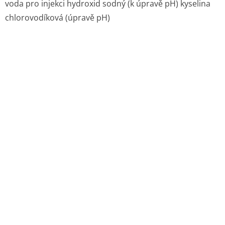
voda pro injekci hydroxid sodný (k úpravě pH) kyselina
chlorovodíková (úpravě pH)
6.2 Inkompatibility
6.3 Doba použitelnosti
Skleněné lahve: 4 roky Polyetylenové lahve: 3 roky
Freeflex vaky: 2 roky
Datum expirace odpovídá pouze při doporučeném
uchovávání a neporušeném obalu.