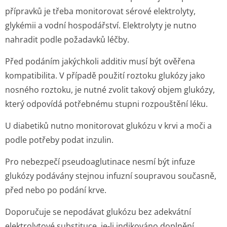
přípravků je třeba monitorovat sérové elektrolyty,
glykémii a vodní hospodářství. Elektrolyty je nutno
nahradit podle požadavků léčby.
Před podáním jakýchkoli additiv musí být ověřena
kompatibilita. V případě použití roztoku glukózy jako
nosného roztoku, je nutné zvolit takový objem glukózy,
který odpovídá potřebnému stupni rozpouštění léku.
U diabetiků nutno monitorovat glukózu v krvi a moči a
podle potřeby podat inzulin.
Pro nebezpečí pseudoaglutinace nesmí být infuze
glukózy podávány stejnou infuzní soupravou současně,
před nebo po podání krve.
Doporučuje se nepodávat glukózu bez adekvátní
elektrolytové substituce, je-li indikováno doplnění