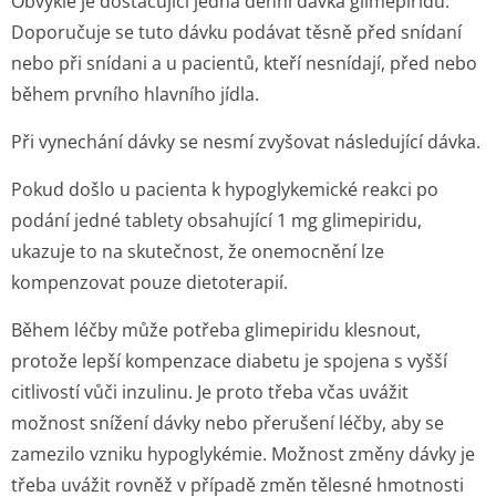
Obvykle je dostačující jedna denní dávka glimepiridu.
Doporučuje se tuto dávku podávat těsně před snídaní
nebo při snídani a u pacientů, kteří nesnídají, před nebo
během prvního hlavního jídla.
Při vynechání dávky se nesmí zvyšovat následující dávka.
Pokud došlo u pacienta k hypoglykemické reakci po
podání jedné tablety obsahující 1 mg glimepiridu,
ukazuje to na skutečnost, že onemocnění lze
kompenzovat pouze dietoterapií.
Během léčby může potřeba glimepiridu klesnout,
protože lepší kompenzace diabetu je spojena s vyšší
citlivostí vůči inzulinu. Je proto třeba včas uvážit
možnost snížení dávky nebo přerušení léčby, aby se
zamezilo vzniku hypoglykémie. Možnost změny dávky je
třeba uvážit rovněž v případě změn tělesné hmotnosti