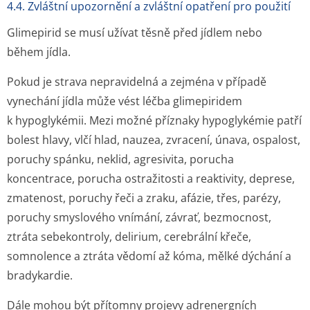
4.4. Zvláštní upozornění a zvláštní opatření pro použití
Glimepirid se musí užívat těsně před jídlem nebo
během jídla.
Pokud je strava nepravidelná a zejména v případě
vynechání jídla může vést léčba glimepiridem
k hypoglykémii. Mezi možné příznaky hypoglykémie patří
bolest hlavy, vlčí hlad, nauzea, zvracení, únava, ospalost,
poruchy spánku, neklid, agresivita, porucha
koncentrace, porucha ostražitosti a reaktivity, deprese,
zmatenost, poruchy řeči a zraku, afázie, třes, parézy,
poruchy smyslového vnímání, závrať, bezmocnost,
ztráta sebekontroly, delirium, cerebrální křeče,
somnolence a ztráta vědomí až kóma, mělké dýchání a
bradykardie.
Dále mohou být přítomny projevy adrenergních