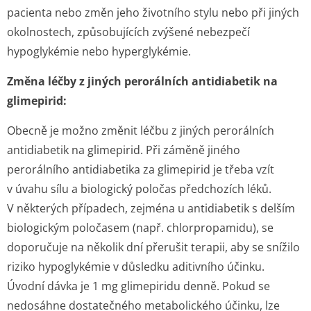
pacienta nebo změn jeho životního stylu nebo při jiných
okolnostech, způsobujících zvýšené nebezpečí
hypoglykémie nebo hyperglykémie.
Změna léčby z jiných perorálních antidiabetik na
glimepirid:
Obecně je možno změnit léčbu z jiných perorálních
antidiabetik na glimepirid. Při záměně jiného
perorálního antidiabetika za glimepirid je třeba vzít
v úvahu sílu a biologický poločas předchozích léků.
V některých případech, zejména u antidiabetik s delším
biologickým poločasem (např. chlorpropamidu), se
doporučuje na několik dní přerušit terapii, aby se snížilo
riziko hypoglykémie v důsledku aditivního účinku.
Úvodní dávka je 1 mg glimepiridu denně. Pokud se
nedosáhne dostatečného metabolického účinku, lze