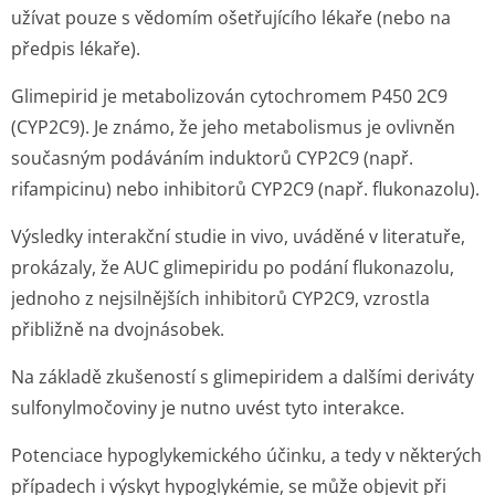
užívat pouze s vědomím ošetřujícího lékaře (nebo na
předpis lékaře).
Glimepirid je metabolizován cytochromem P450 2C9
(CYP2C9). Je známo, že jeho metabolismus je ovlivněn
současným podáváním induktorů CYP2C9 (např.
rifampicinu) nebo inhibitorů CYP2C9 (např. flukonazolu).
Výsledky interakční studie
in vivo
, uváděné v literatuře,
prokázaly, že AUC glimepiridu po podání flukonazolu,
jednoho z nejsilnějších inhibitorů CYP2C9, vzrostla
přibližně na dvojnásobek.
Na základě zkušeností s glimepiridem a dalšími deriváty
sulfonylmočoviny je nutno uvést tyto interakce.
Potenciace hypoglykemického účinku, a tedy v některých
případech i výskyt hypoglykémie, se může objevit při