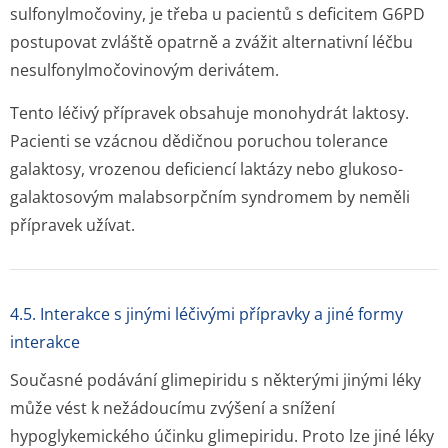
sulfonylmočoviny, je třeba u pacientů s deficitem G6PD
postupovat zvláště opatrně a zvážit alternativní léčbu
nesulfonylmočo­vinovým derivátem.
Tento léčivý přípravek obsahuje monohydrát laktosy.
Pacienti se vzácnou dědičnou poruchou tolerance
galaktosy, vrozenou deficiencí laktázy nebo glukoso-
galaktosovým malabsorpčním syndromem by neměli
přípravek užívat.
4.5. Interakce s jinými léčivými přípravky a jiné formy
interakce
Současné podávání glimepiridu s některými jinými léky
může vést k nežádoucímu zvýšení a snížení
hypoglykemického účinku glimepiridu. Proto lze jiné léky