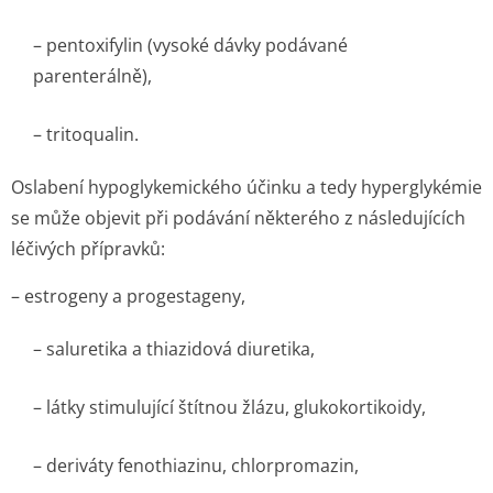
– pentoxifylin (vysoké dávky podávané
parenterálně),
– tritoqualin.
Oslabení hypoglykemického účinku a tedy hyperglykémie
se může objevit při podávání některého z následujících
léčivých přípravků:
– estrogeny a progestageny,
– saluretika a thiazidová diuretika,
– látky stimulující štítnou žlázu, glukokortikoidy,
– deriváty fenothiazinu, chlorpromazin,