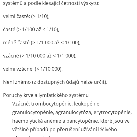
systémů a podle klesající četnosti výskytu:
velmi časté: (> 1/10),
časté (> 1/100 až < 1/10),
méně časté (> 1/1 000 až < 1/100),
vzácné (> 1/10 000 až < 1/1 000),
velmi vzácné: (< 1/10 000),
Není známo (z dostupných údajů nelze určit).
Poruchy krve a lymfatického systému
Vzácné:
trombocytopénie, leukopénie,
granulocytopénie, agranulocytóza, erytrocytopénie,
haemolytická anémie a pancytopénie, které jsou ve
většině případů po přerušení užívání léčivého