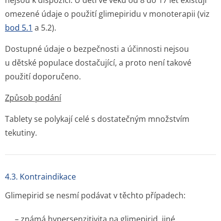
nejsou k dispozici. U dětí ve věku od 8 do 17 let existují
omezené údaje o použití glimepiridu v monoterapii (viz
bod 5.1
a 5.2).
Dostupné údaje o bezpečnosti a účinnosti nejsou
u dětské populace dostačující, a proto není takové
použití doporučeno.
Způsob podání
Tablety se polykají celé s dostatečným množstvím
tekutiny.
4.3. Kontraindikace
Glimepirid se nesmí podávat v těchto případech:
– známá hypersenzitivita na glimepirid, jiné