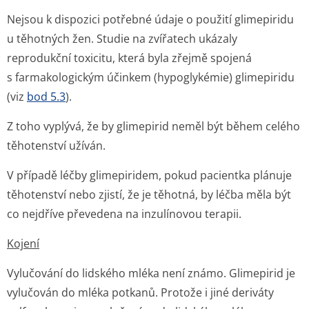
Nejsou k dispozici potřebné údaje o použití glimepiridu
u těhotných žen. Studie na zvířatech ukázaly
reprodukční toxicitu, která byla zřejmě spojená
s farmakologickým účinkem (hypoglykémie) glimepiridu
(viz
bod 5.3
).
Z toho vyplývá, že by glimepirid neměl být během celého
těhotenství užíván.
V případě léčby glimepiridem, pokud pacientka plánuje
těhotenství nebo zjistí, že je těhotná, by léčba měla být
co nejdříve převedena na inzulínovou terapii.
Kojení
Vylučování do lidského mléka není známo. Glimepirid je
vylučován do mléka potkanů. Protože i jiné deriváty