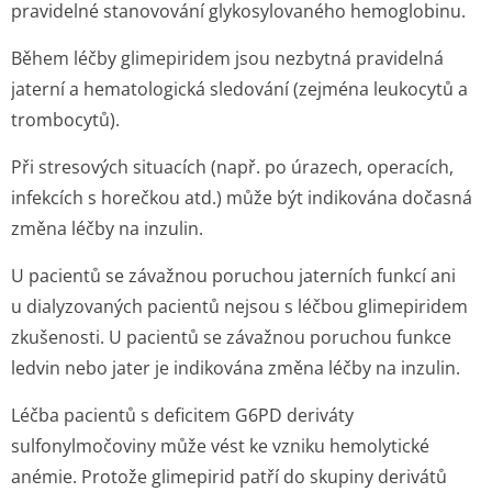
pravidelné stanovování glykosylovaného hemoglobinu.
Během léčby glimepiridem jsou nezbytná pravidelná
jaterní a hematologická sledování (zejména leukocytů a
trombocytů).
Při stresových situacích (např. po úrazech, operacích,
infekcích s horečkou atd.) může být indikována dočasná
změna léčby na inzulin.
U pacientů se závažnou poruchou jaterních funkcí ani
u dialyzovaných pacientů nejsou s léčbou glimepiridem
zkušenosti. U pacientů se závažnou poruchou funkce
ledvin nebo jater je indikována změna léčby na inzulin.
Léčba pacientů s deficitem G6PD deriváty
sulfonylmočoviny může vést ke vzniku hemolytické
anémie. Protože glimepirid patří do skupiny derivátů