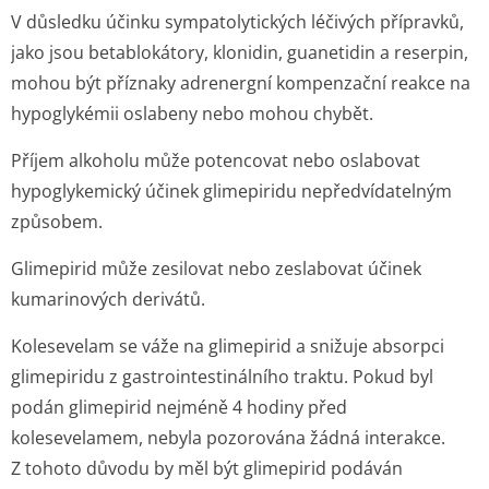
V důsledku účinku sympatolytických léčivých přípravků,
jako jsou betablokátory, klonidin, guanetidin a reserpin,
mohou být příznaky adrenergní kompenzační reakce na
hypoglykémii oslabeny nebo mohou chybět.
Příjem alkoholu může potencovat nebo oslabovat
hypoglykemický účinek glimepiridu nepředvídatelným
způsobem.
Glimepirid může zesilovat nebo zeslabovat účinek
kumarinových derivátů.
Kolesevelam se váže na glimepirid a snižuje absorpci
glimepiridu z gastrointes­tinálního traktu. Pokud byl
podán glimepirid nejméně 4 hodiny před
kolesevelamem, nebyla pozorována žádná interakce.
Z tohoto důvodu by měl být glimepirid podáván