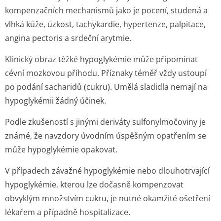
kompenzačních mechanismů jako je pocení, studená a
vlhká kůže, úzkost, tachykardie, hypertenze, palpitace,
angina pectoris a srdeční arytmie.
Klinický obraz těžké hypoglykémie může připomínat
cévní mozkovou příhodu. Příznaky téměř vždy ustoupí
po podání sacharidů (cukru). Umělá sladidla nemají na
hypoglykémii žádný účinek.
Podle zkušeností s jinými deriváty sulfonylmočoviny je
známé, že navzdory úvodním úspěšným opatřením se
může hypoglykémie opakovat.
V případech závažné hypoglykémie nebo dlouhotrvající
hypoglykémie, kterou lze dočasně kompenzovat
obvyklým množstvím cukru, je nutné okamžité ošetření
lékařem a případně hospitalizace.