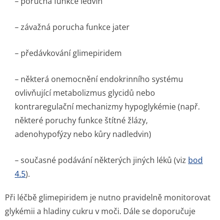
– porucha funkce ledvin
– závažná porucha funkce jater
– předávkování glimepiridem
– některá onemocnění endokrinního systému
ovlivňující metabolizmus glycidů nebo
kontraregulační mechanizmy hypoglykémie (např.
některé poruchy funkce štítné žlázy,
adenohypofýzy nebo kůry nadledvin)
– současné podávání některých jiných léků (viz
bod
4.5
).
Při léčbě glimepiridem je nutno pravidelně monitorovat
glykémii a hladiny cukru v moči. Dále se doporučuje