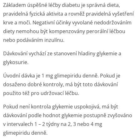
Základem úspěšné léčby diabetu je správná dieta,
pravidelná fyzická aktivita a rovněž pravidelná vyšetření
krve a moči. Negativní účinky vyvolané nedodržováním
diety nemohou být kompenzovány perorální léčbou
nebo podáváním inzulínu.
Dávkování vychází ze stanovení hladiny glykemie a
glykosurie.
Úvodní dávka je 1 mg glimepiridu denně. Pokud je
dosaženo dobré kontroly, má být toto dávkování
použito též pro udržovací léčbu.
Pokud není kontrola glykemie uspokojivá, má být
dávkování podle hodnot glykemie postupně zvyšováno
v intervalech 1 – 2 týdny na 2, 3 nebo 4 mg
glimepiridu denně.