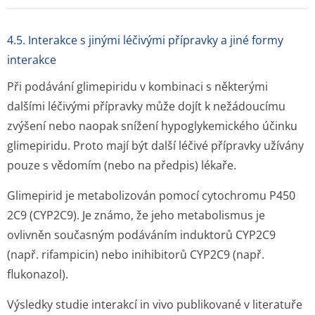
4.5. Interakce s jinými léčivými přípravky a jiné formy
interakce
Při podávání glimepiridu v kombinaci s některými
dalšími léčivými přípravky může dojít k nežádoucímu
zvýšení nebo naopak snížení hypoglykemického účinku
glimepiridu. Proto mají být další léčivé přípravky užívány
pouze s vědomím (nebo na předpis) lékaře.
Glimepirid je metabolizován pomocí cytochromu P450
2C9 (CYP2C9). Je známo, že jeho metabolismus je
ovlivněn současným podáváním induktorů CYP2C9
(např. rifampicin) nebo inihibitorů CYP2C9 (např.
flukonazol).
Výsledky studie interakcí
in vivo
publikované v literatuře