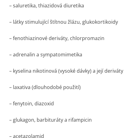
– saluretika, thiazidová diuretika
– látky stimulující štítnou žlázu, glukokortikoidy
– fenothiazinové deriváty, chlorpromazin
– adrenalin a sympatomimetika
– kyselina nikotinová (vysoké dávky) a její deriváty
– laxativa (dlouhodobé použití)
– fenytoin, diazoxid
– glukagon, barbituráty a rifampicin
– acetazolamid