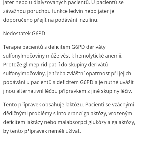
jater nebo u dialyzovaných pacientů. U pacientů se
závažnou poruchou funkce ledvin nebo jater je
doporučeno přejít na podávání inzulínu.
Nedostatek G6PD
Terapie pacientů s deficitem G6PD deriváty
sulfonylmočoviny může vést k hemolytické anemii.
Protože glimepirid patří do skupiny derivátů
sulfonylmočoviny, je třeba zvláštní opatrnost při jejich
podávání u pacientů s deficitem G6PD a je nutné uvážit
jinou alternativní léčbu přípravkem z jiné skupiny léčiv.
Tento přípravek obsahuje laktózu. Pacienti se vzácnými
dědičnými problémy s intolerancí galaktózy, vrozeným
deficitem laktázy nebo malabsorpcí glukózy a galaktózy,
by tento přípravek neměli užívat.