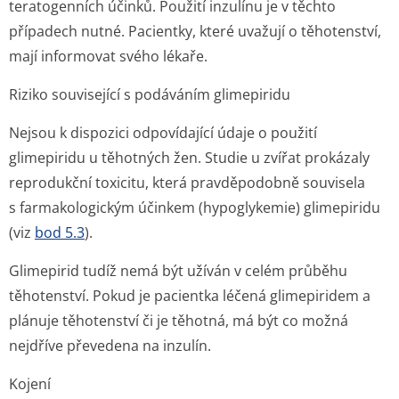
teratogenních účinků. Použití inzulínu je v těchto
případech nutné. Pacientky, které uvažují o těhotenství,
mají informovat svého lékaře.
Riziko související s podáváním glimepiridu
Nejsou k dispozici odpovídající údaje o použití
glimepiridu u těhotných žen. Studie u zvířat prokázaly
reprodukční toxicitu, která pravděpodobně souvisela
s farmakologickým účinkem (hypoglykemie) glimepiridu
(viz
bod 5.3
).
Glimepirid tudíž nemá být užíván v celém průběhu
těhotenství. Pokud je pacientka léčená glimepiridem a
plánuje těhotenství či je těhotná, má být co možná
nejdříve převedena na inzulín.
Kojení