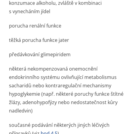
konzumace alkoholu, zvláště v kombinaci
s vynecháním jídel
porucha renální funkce
těžká porucha funkce jater
předávkování glimepiridem
některá nekompenzovaná onemocnění
endokrinního systému ovlivňující metabolismus
sacharidů nebo kontraregulační mechanismy
hypoglykemie (např. některé poruchy funkce štítné
žlázy, adenohypofýzy nebo nedostatečnost kůry
nadledvin)
současné podávání některých jiných léčivých
přípravků (viz
bod 4.5
).