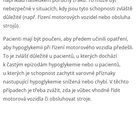
například následkem poruchy zraku. To může být
nebezpečné v situacích, kdy jsou tyto schopnosti zvláště
důležité (např. řízení motorových vozidel nebo obsluha
strojů).
Pacienti mají být poučeni, aby předem učinili opatření,
aby hypoglykemii při řízení motorového vozidla předešli.
To je zvlášť důležité u pacientů, u kterých dochází
k častým epizodám hypoglykemie nebo u pacientů,
u kterých je schopnost zachytit varovné příznaky
nastupující hypoglykemie snížená nebo chybí. V těchto
případech je třeba zvážit, zda je vůbec vhodné řídit
motorová vozidla či obsluhovat stroje.
4.8.Nežádoucí účinky