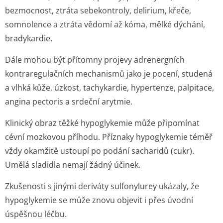
bezmocnost, ztráta sebekontroly, delirium, křeče,
somnolence a ztráta vědomí až kóma, mělké dýchání,
bradykardie.
Dále mohou být přítomny projevy adrenergních
kontraregulačních mechanismů jako je pocení, studená
a vlhká kůže, úzkost, tachykardie, hypertenze, palpitace,
angina pectoris a srdeční arytmie.
Klinický obraz těžké hypoglykemie může připomínat
cévní mozkovou příhodu. Příznaky hypoglykemie téměř
vždy okamžitě ustoupí po podání sacharidů (cukr).
Umělá sladidla nemají žádný účinek.
Zkušenosti s jinými deriváty sulfonylurey ukázaly, že
hypoglykemie se může znovu objevit i přes úvodní
úspěšnou léčbu.