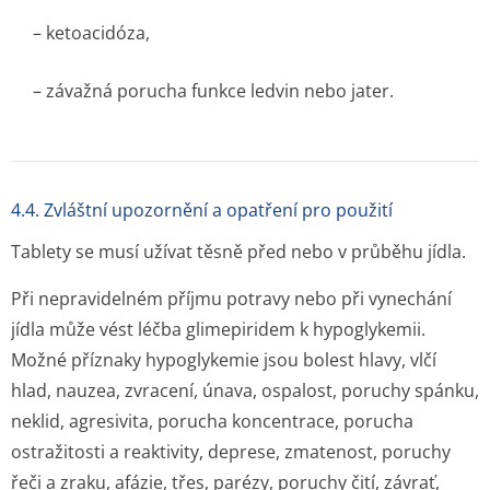
– ketoacidóza,
– závažná porucha funkce ledvin nebo jater.
4.4. Zvláštní upozornění a opatření pro použití
Tablety se musí užívat těsně před nebo v průběhu jídla.
Při nepravidelném příjmu potravy nebo při vynechání
jídla může vést léčba glimepiridem k hypoglykemii.
Možné příznaky hypoglykemie jsou bolest hlavy, vlčí
hlad, nauzea, zvracení, únava, ospalost, poruchy spánku,
neklid, agresivita, porucha koncentrace, porucha
ostražitosti a reaktivity, deprese, zmatenost, poruchy
řeči a zraku, afázie, třes, parézy, poruchy čití, závrať,