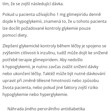
tím, že se zvýší následující dávka.
Pokud u pacienta užívajícího 1 mg glimepiridu denně
dojde k hypoglykemii, znamená to, že u tohoto pacienta
lze docílit požadované kontroly glykemie pouze
pomocí diety.
Zlepšení glykemické kontroly během léčby je spojeno se
zvýšením citlivosti k inzulínu, tudíž může dojít ke snížené
potřebě terapie glimepiridem. Aby nedošlo
k hypoglykemii, je nutno zavčas zvážit snížení dávky
nebo ukončení léčby. Taktéž může být nutné dávkování
upravit při změně tělesné hmotnosti nebo způsobu
života pacienta, nebo pokud jiné faktory zvýší riziko
hypoglykemie nebo hyperglykemie.
Náhrada jiného perorálního antidiabetika