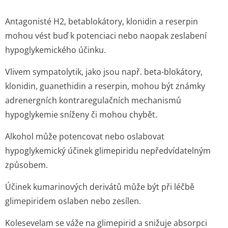
Antagonisté H2, betablokátory, klonidin a reserpin
mohou vést buď k potenciaci nebo naopak zeslabení
hypoglykemického účinku.
Vlivem sympatolytik, jako jsou např. beta-blokátory,
klonidin, guanethidin a reserpin, mohou být známky
adrenergních kontraregulačních mechanismů
hypoglykemie sníženy či mohou chybět.
Alkohol může potencovat nebo oslabovat
hypoglykemický účinek glimepiridu nepředvídatelným
způsobem.
Účinek kumarinových derivátů může být při léčbě
glimepiridem oslaben nebo zesílen.
Kolesevelam se váže na glimepirid a snižuje absorpci