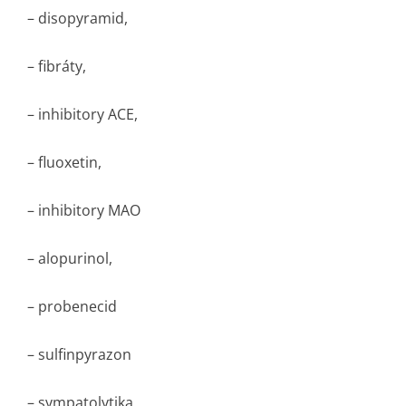
– disopyramid,
– fibráty,
– inhibitory ACE,
– fluoxetin,
– inhibitory MAO
– alopurinol,
– probenecid
– sulfinpyrazon
– sympatolytika,