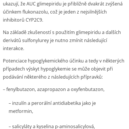
ukazují, že AUC glimepiridu je přibližně dvakrát zvýšená
účinkem flukonazolu, což je jeden z nejsilnějších
inhibitorů CYP2C9.
Na základě zkušeností s použitím glimepiridu a dalších
derivátů sulfonylurey je nutno zmínit následující
interakce.
Potenciace hypoglykemického účinku a tedy v některých
případech výskyt hypoglykemie se může objevit při
podávání některého z následujících přípravků:
– fenylbutazon, azapropazon a oxyfenbutazon,
– inzulín a perorální antidiabetika jako je
metformin,
– salicyláty a kyselina p-aminosalicylová,