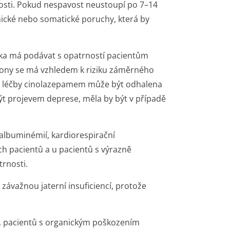
vosti. Pokud nespavost neustoupí po 7–14
ické nebo somatické poruchy, která by
tika má podávat s opatrností pacientům
lony se má vzhledem k riziku záměrného
 léčby cinolazepamem může být odhalena
být projevem deprese, měla by být v případě
albuminémií, kardiorespirační
ch pacientů a u pacientů s výrazně
rnosti.
závažnou jaterní insuficiencí, protože
b, pacientů s organickým poškozením