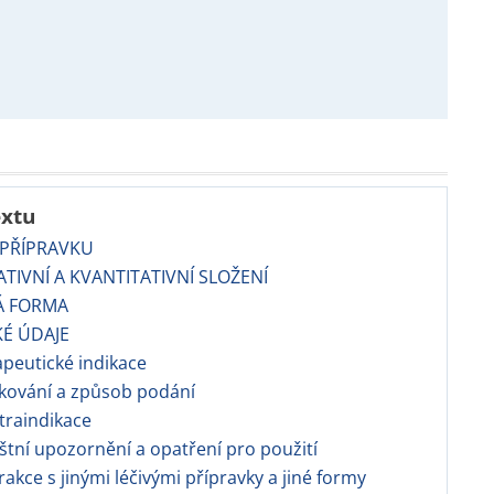
extu
 PŘÍPRAVKU
TATIVNÍ A KVANTITATIVNÍ SLOŽENÍ
Á FORMA
KÉ ÚDAJE
apeutické indikace
kování a způsob podání
traindikace
áštní upozornění a opatření pro použití
erakce s jinými léčivými přípravky a jiné formy