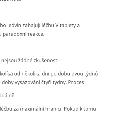
ebo ledvin
zahajují léčbu V tablety a
u paradoxní reakce.
í nejsou žádné zkušenosti.
kolísá od několika dní po dobu dvou týdnů
 doby vysazování čtyři týdny. Proces
duálně.
léčbu za maximální hranici. Pokud k tomu