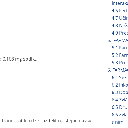
interak
4.6 Fert
4.7 Úči
4.8 Než
4.9 Pře
5. FARM
5.1 Far
5.2 Far
 0,168 mg sodíku.
5.3 Pře
6. FARMA
6.1 Se
6.2 Ink
6.3 Dob
6.4 Zvl
6.5 Dru
6.6 Zvl
 straně. Tabletu lze rozdělit na stejné dávky.
s ním