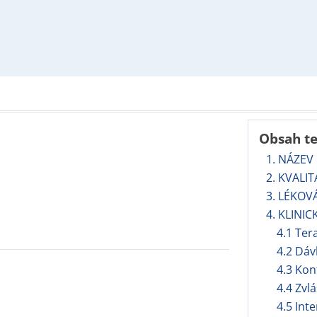
Obsah t
1. NÁZEV
2. KVALI
3. LÉKOV
4. KLINIC
4.1 Ter
4.2 Dáv
4.3 Kon
4.4 Zvl
4.5 Int