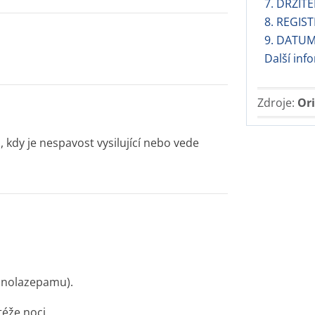
7. DRŽIT
8. REGIST
9. DATUM
Další in
Zdroje:
Ori
kdy je nespavost vysilující nebo vede
cinolazepamu).
téže noci.