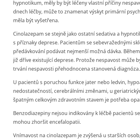
hypnotikum, měly by být léčeny vlastní příčiny nespa
dnech léčby, může to znamenat výskyt primární psych
měla být vyšetřena.
Cinolazepam se stejně jako ostatní sedativa a hypno
s příznaky deprese. Pacientům se sebevražednými sk
předávkování podávat nejmenší možná dávka. Během
již dříve existující deprese. Protože nespavost může 
trvání nespavosti přehodnocena stanovená diagnóza.
U pacientů s poruchou funkce jater nebo ledvin, hypo
nedostatečností, cerebrálními změnami, u geriatrický
špatným celkovým zdravotním stavem je potřeba opat
Benzodiazepiny nejsou indikovány k léčbě pacientů se 
mohou zhoršit encefalopatii.
Vnímavost na cinolazepam je zvýšená u starších oso