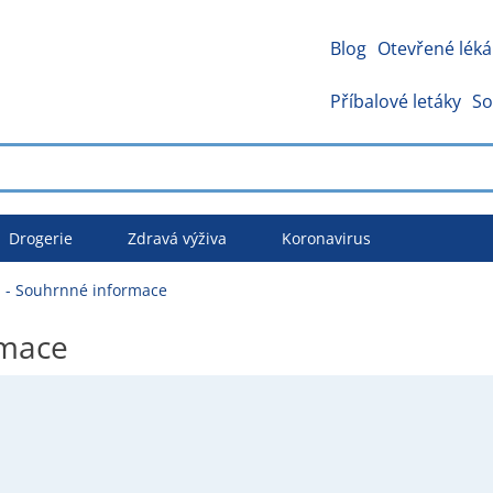
Blog
Otevřené léká
Příbalové letáky
So
Drogerie
Zdravá výživa
Koronavirus
 Souhrnné informace
rmace