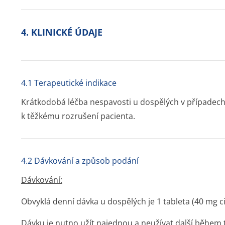
4. KLINICKÉ ÚDAJE
4.1 Terapeutické indikace
Krátkodobá léčba nespavosti u dospělých v případech, 
k těžkému rozrušení pacienta.
4.2 Dávkování a způsob podání
Dávkování:
Obvyklá denní dávka u dospělých
je 1 tableta (40 mg 
Dávku je nutno užít najednou a neužívat další během 