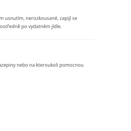
ým usnutím, nerozkousané, zapijí se
ostředně po vydatném jídle.
odiazepiny nebo na kteroukoli pomocnou