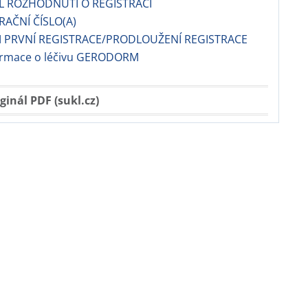
EL ROZHODNUTÍ O REGISTRACI
RAČNÍ ČÍSLO(A)
 PRVNÍ REGISTRACE/PRODLOUŽENÍ REGISTRACE
formace o léčivu GERODORM
ginál PDF (sukl.cz)