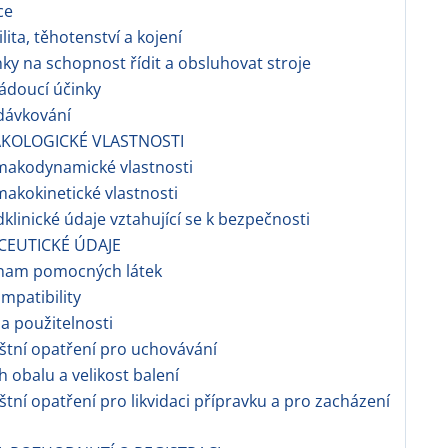
ce
ilita, těhotenství a kojení
nky na schopnost řídit a obsluhovat stroje
ádoucí účinky
dávkování
AKOLOGICKÉ VLASTNOSTI
makodynamické vlastnosti
makokinetické vlastnosti
dklinické údaje vztahující se k bezpečnosti
CEUTICKÉ ÚDAJE
znam pomocných látek
ompatibility
a použitelnosti
áštní opatření pro uchovávání
h obalu a velikost balení
áštní opatření pro likvidaci přípravku a pro zacházení