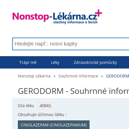
Trápí mě
Léky
Zdravotnické pomůcky
Nonstop Lékárna
»
Souhrnné informace
»
GERODORM -
GERODORM - Souhrnné info
Síla léku
40MG
Obsahuje účinnou látku :
CINOLAZEPAM (CINOLAZEPAMUM)