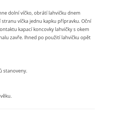
ne dolní víčko, obrátí lahvičku dnem
í stranu víčka jednu kapku přípravku. Oční
kontaktu kapací koncovky lahvičky s okem
lu zavře. Ihned po použití lahvičku opět
ů stanoveny.
 věku.