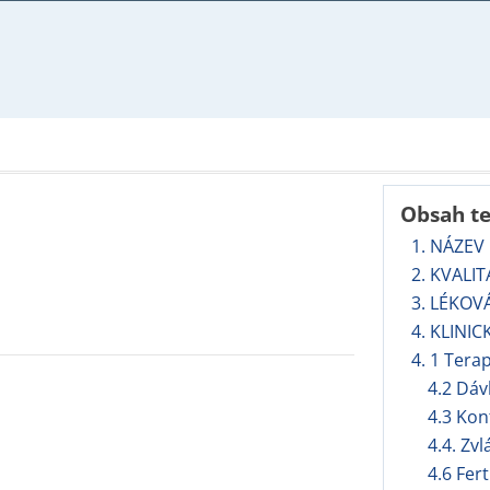
Obsah t
1. NÁZEV
2. KVALI
3. LÉKOV
4. KLINIC
4. 1 Tera
4.2 Dáv
4.3 Kon
4.4. Zv
4.6 Fert