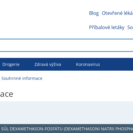
Blog
Otevřené léká
Příbalové letáky
So
Drogerie
Zdravá výživa
Koronavirus
 Souhrnné informace
mace
 SŮL DEXAMETHASON-FOSFÁTU (DEXAMETHASONI NATRII PHOSPH