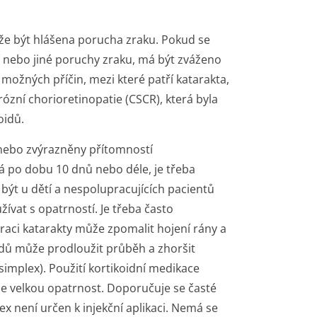
ůže být hlášena porucha zraku. Pokud se
í nebo jiné poruchy zraku, má být zváženo
 možných příčin, mezi které patří katarakta,
zní chorioretinopatie (CSCR), která byla
oidů.
nebo zvýrazněny přítomností
á po dobu 10 dnů nebo déle, je třeba
 být u dětí a nespolupracujících pacientů
ívat s opatrností. Je třeba často
eraci katarakty může zpomalit hojení rány a
oidů může prodloužit průběh a zhoršit
implex). Použití kortikoidní medikace
e velkou opatrnost. Doporučuje se časté
x není určen k injekční aplikaci. Nemá se