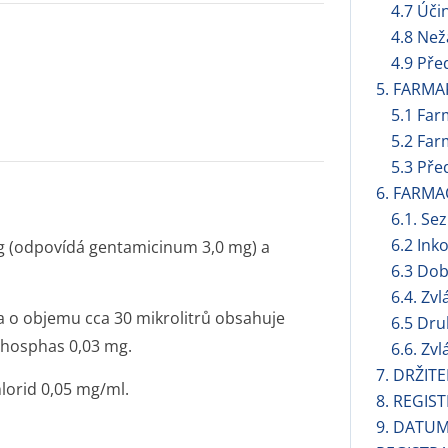
4.7 Úči
4.8 Než
4.9 Pře
5. FARMA
5.1 Far
5.2 Far
5.3 Pře
6. FARMA
6.1. S
6.2 Ink
g (odpovídá gentamicinum 3,0 mg) a
6.3 Dob
6.4. Zv
a o objemu cca 30 mikrolitrů obsahuje
6.5 Dru
phosphas 0,03 mg.
6.6. Zv
7. DRŽIT
orid 0,05 mg/ml.
8. REGIS
9. DATUM