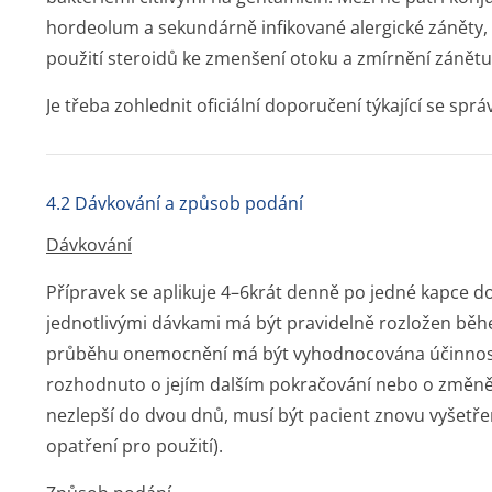
hordeolum a sekundárně infikované alergické záněty, u
použití steroidů ke zmenšení otoku a zmírnění zánětu
Je třeba zohlednit oficiální doporučení týkající se sprá
4.2 Dávkování a způsob podání
Dávkování
Přípravek se aplikuje 4–6krát denně po jedné kapce d
jednotlivými dávkami má být pravidelně rozložen běh
průběhu onemocnění má být vyhodnocována účinnost
rozhodnuto o jejím dalším pokračování nebo o změně
nezlepší do dvou dnů, musí být pacient znovu vyšetře
opatření pro použití).