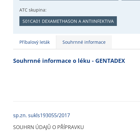
ATC skupina:
S01CA01 DEXAMETHASON A ANTIINFEKTIVA
Příbalový leták
Souhrnné informace
Souhrnné informace o léku - GENTADEX
sp.zn. sukls193055/2017
SOUHRN ÚDAJŮ O PŘÍPRAVKU