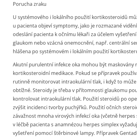
Porucha zraku
U systémového i lokálního použití kortikosteroidů m
u pacienta objeví symptomy, jako je rozmazané viděn
odeslání pacienta k očnímu lékaři za účelem vyšetření
glaukom nebo vzácná onemocnění, např. centrální seró
hlášena po systémovém i lokálním použití kortikoster
Akutní purulentní infekce oka mohou být maskovány 
kortikosteroidní medikace. Pokud se přípravek použív
rutinně monitorovat intraokulární tlak, i když to může
obtížné. Steroidy je třeba v přítomnosti glaukomu použ
kontrolovat intraokulární tlak. Použití steroidů po op
zvýšit incidenci tvorby puchýřků. Použití očních ster
závažnost mnoha virových infekcí oka (včetně herpes s
v léčbě pacienta s anamnézou herpes simplex vyžaduj
vyšetření pomocí štěrbinové lampy. Přípravek Gentade