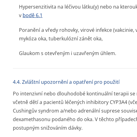
Hypersenzitivita na léčivou látku(y) nebo na kter
v
bodě 6.1
Poranění a vředy rohovky, virové infekce (vakcinie, v
mykóza oka, tuberkulózní zánět oka,
Glaukom s otevřeným i uzavřeným úhlem.
4.4. Zvláštní upozornění a opatření pro použití
Po intenzivní nebo dlouhodobé kontinuální terapii s
včetně dětí a pacientů léčených inhibitory CYP3A4 (včet
Cushingův syndrom a/nebo adrenální suprese souvise
dexamethasonu podaného do oka. V těchto případech
postupným snižováním dávky.