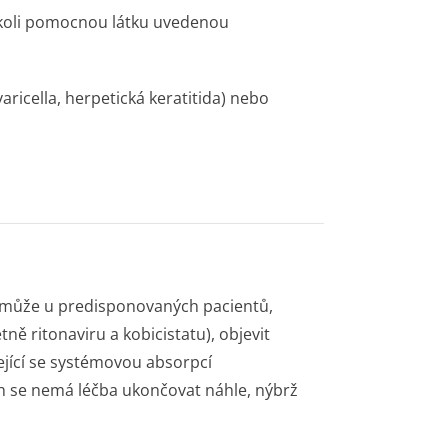
oukoli pomocnou látku uvedenou
aricella, herpetická keratitida) nebo
e může u predisponovaných pacientů,
ně ritonaviru a kobicistatu), objevit
jící se systémovou absorpcí
 se nemá léčba ukončovat náhle, nýbrž