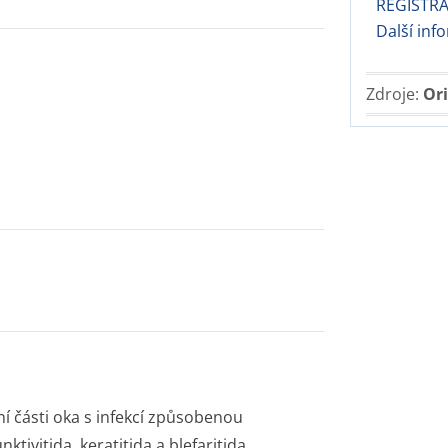
REGISTRAC
Další in
Zdroje:
Ori
í části oka s infekcí způsobenou
ktivitida, keratitida a blefaritida,