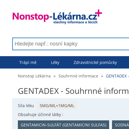
Trápí mě
Léky
Zdravotnické pomůcky
Nonstop Lékárna
»
Souhrnné informace
»
GENTADEX -
GENTADEX - Souhrnné infor
Síla léku
5MG/ML+1MG/ML
Obsahuje účinné látky :
GENTAMICIN-SULFÁT (GENTAMICINI SULFAS)
SODNÁ