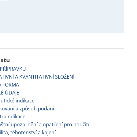
extu
 PŘÍPRAVKU
TATIVNÍ A KVANTITATIVNÍ SLOŽENÍ
Á FORMA
KÉ ÚDAJE
putické indikace
kování a způsob podání
traindikace
láštní upozornění a opatření pro použití
ilita, těhotenství a kojení