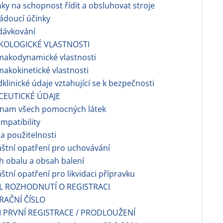
nky na schopnost řídit a obsluhovat stroje
ádoucí účinky
dávkování
KOLOGICKÉ VLASTNOSTI
makodynamické vlastnosti
makokinetické vlastnosti
dklinické údaje vztahující se k bezpečnosti
CEUTICKÉ ÚDAJE
eznam všech pomocných látek
ompatibility
a použitelnosti
láštní opatření pro uchovávání
h obalu a obsah balení
láštní opatření pro likvidaci přípravku
EL ROZHODNUTÍ O REGISTRACI
TRAČNÍ ČÍSLO
 PRVNÍ REGISTRACE / PRODLOUŽENÍ