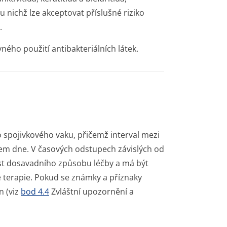
 nichž lze akceptovat příslušné riziko
.
vného použití antibakteriál­ních látek.
o spojivkového vaku, přičemž interval mezi
em dne. V časových odstupech závislých od
 dosavadního způsobu léčby a má být
 terapie. Pokud se známky a příznaky
n (viz
bod 4.4
Zvláštní upozornění a