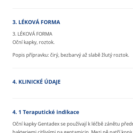
3. LÉKOVÁ FORMA
3. LÉKOVÁ FORMA
Oční kapky, roztok.
Popis přípravku: čirý, bezbarvý až slabě žlutý roztok.
4. KLINICKÉ ÚDAJE
4. 1 Teraputické indikace
Oční kapky Gentadex se používají k léčbě zánětu předn
bakteriemi citlivými na gentamicin. Mezi ně patří konjun