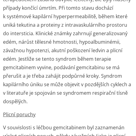
případy končící úmrtím. Při tomto stavu dochází
k systémové kapilární hyperpermeabilitě, během které
uniká tekutina a proteiny z intravaskulárního prostoru
do intersticia. Klinické známky zahrnují generalizovaný
edém, nárůst tělesné hmotnosti, hypoalbuminémii,
závažnou hypotenzi, akutní poškození ledvin a plicní
edém. Jestliže se tento syndrom během terapie
gemcitabinem vyvine, podávání gemcitabinu se má
přerušit a je třeba zahájit podpůrné kroky. Syndrom
kapilárního úniku se může objevit v pozdějších cyklech a
v literatuře je spojován se syndromem respirační tísně
dospělých.
Plicní poruchy
V souvislosti s léčbou gemcitabinem byl zaznamenán