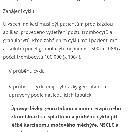
Zahájení cyklu
U všech indikací musí být pacientům před každou
aplikací provedeno vyšetření počtu trombocytů a
granulocytů. Před zahájením cyklu mají pacienti mít
absolutní počet granulocytů nejméně 1 500 (x 10
6
/l) a
počet trombocytů 100 000 (x 10
6
/l).
V průběhu cyklu
V průběhu cyklu mají být dávky gemcitabinu
upraveny podle následujících tabulek:
Úpravy dávky gemcitabinu v monoterapii nebo
v kombinaci s cisplatinou v průběhu cyklu při
léčbě karcinomu močového měchýře, NSCLC a