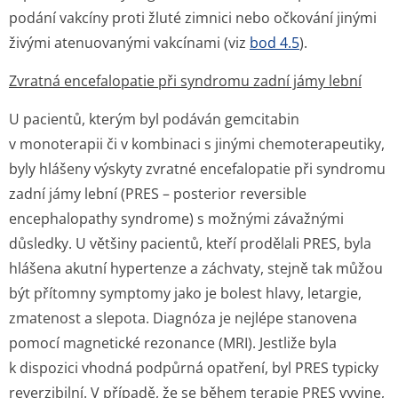
podání vakcíny proti žluté zimnici nebo očkování jinými
živými atenuovanými vakcínami (viz
bod 4.5
).
Zvratná encefalopatie při syndromu zadní jámy lební
U pacientů, kterým byl podáván gemcitabin
v monoterapii či v kombinaci s jinými chemoterapeutiky,
byly hlášeny výskyty zvratné encefalopatie při syndromu
zadní jámy lební (PRES – posterior reversible
encephalopathy syndrome) s možnými závažnými
důsledky. U většiny pacientů, kteří prodělali PRES, byla
hlášena akutní hypertenze a záchvaty, stejně tak můžou
být přítomny symptomy jako je bolest hlavy, letargie,
zmatenost a slepota. Diagnóza je nejlépe stanovena
pomocí magnetické rezonance (MRI). Jestliže byla
k dispozici vhodná podpůrná opatření, byl PRES typicky
reverzibilní. V případě, že se během terapie PRES vyvine,