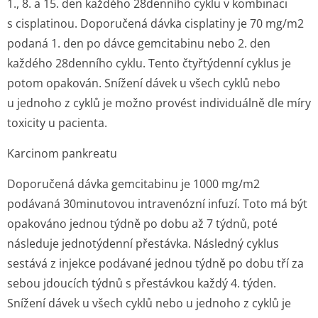
1., 8. a 15. den každého 28denního cyklu v kombinaci
s cisplatinou. Doporučená dávka cisplatiny je 70 mg/m
2
podaná 1. den po dávce gemcitabinu nebo 2. den
každého 28denního cyklu. Tento čtyřtýdenní cyklus je
potom opakován. Snížení dávek u všech cyklů nebo
u jednoho z cyklů je možno provést individuálně dle míry
toxicity u pacienta.
Karcinom pankreatu
Doporučená dávka gemcitabinu je 1000 mg/m
2
podávaná 30minutovou intravenózní infuzí. Toto má být
opakováno jednou týdně po dobu až 7 týdnů, poté
následuje jednotýdenní přestávka. Následný cyklus
sestává z injekce podávané jednou týdně po dobu tří za
sebou jdoucích týdnů s přestávkou každý 4. týden.
Snížení dávek u všech cyklů nebo u jednoho z cyklů je