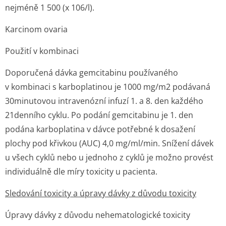
nejméně 1 500 (x 10
6
/l).
Karcinom ovaria
Použití v kombinaci
Doporučená dávka gemcitabinu používaného
v kombinaci s karboplatinou je 1000 mg/m
2
podávaná
30minutovou intravenózní infuzí 1. a 8. den každého
21denního cyklu. Po podání gemcitabinu je 1. den
podána karboplatina v dávce potřebné k dosažení
plochy pod křivkou (AUC) 4,0 mg/ml/min. Snížení dávek
u všech cyklů nebo u jednoho z cyklů je možno provést
individuálně dle míry toxicity u pacienta.
Sledování toxicity a úpravy dávky z důvodu toxicity
Úpravy dávky z důvodu nehematologické toxicity