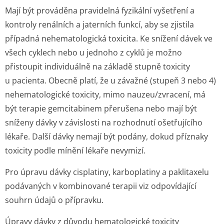
Mají být prováděna pravidelná fyzikální vyšetření a
kontroly renálních a jaterních funkcí, aby se zjistila
případná nehematologická toxicita. Ke snížení dávek ve
všech cyklech nebo u jednoho z cyklů je možno
přistoupit individuálně na základě stupně toxicity
u pacienta. Obecně platí, že u závažné (stupeň 3 nebo 4)
nehematologické toxicity, mimo nauzeu/zvracení, má
být terapie gemcitabinem přerušena nebo mají být
sníženy dávky v závislosti na rozhodnutí ošetřujícího
lékaře. Další dávky nemají být podány, dokud příznaky
toxicity podle mínění lékaře nevymizí.
Pro úpravu dávky cisplatiny, karboplatiny a paklitaxelu
podávaných v kombinované terapii viz odpovídající
souhrn údajů o přípravku.
Úpravy dávky z důvodu hematologické toxicity