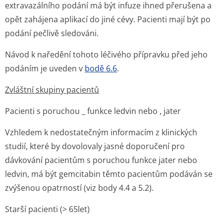
extravazálního podání má být infuze ihned přerušena a
opět zahájena aplikací do jiné cévy. Pacienti mají být po
podání pečlivě sledováni.
Návod k naředění tohoto léčivého přípravku před jeho
podáním je uveden v
bodě 6.6
.
Zvláštní skupiny pacientů
Pacienti s poruchou _ funkce ledvin nebo , jater
Vzhledem k nedostatečným informacím z klinických
studií, které by dovolovaly jasné doporučení pro
dávkování pacientům s poruchou funkce jater nebo
ledvin, má být gemcitabin těmto pacientům podáván se
zvýšenou opatrností (viz body 4.4 a 5.2).
Starší pacienti (> 65let)