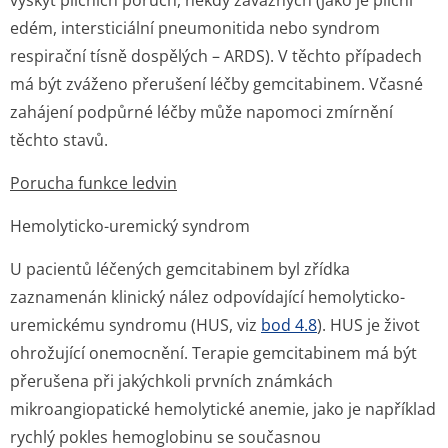
výskyt plicních poruch, někdy závažných (jako je plicní
edém, intersticiální pneumonitida nebo syndrom
respirační tísně dospělých – ARDS). V těchto případech
má být zváženo přerušení léčby gemcitabinem. Včasné
zahájení podpůrné léčby může napomoci zmírnění
těchto stavů.
Porucha funkce ledvin
Hemolyticko-uremický syndrom
U pacientů léčených gemcitabinem byl zřídka
zaznamenán klinický nález odpovídající hemolyticko-
uremickému syndromu (HUS, viz
bod 4.8
). HUS je život
ohrožující onemocnění. Terapie gemcitabinem má být
přerušena při jakýchkoli prvních známkách
mikroangiopatické hemolytické anemie, jako je například
rychlý pokles hemoglobinu se současnou