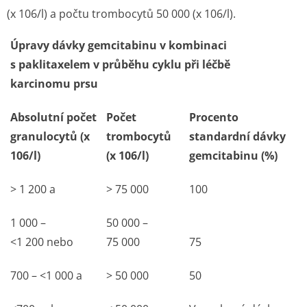
(x 10
6
/l) a počtu trombocytů 50 000 (x 10
6
/l).
Úpravy dávky gemcitabinu v kombinaci
s paklitaxelem v průběhu cyklu při léčbě
karcinomu prsu
Absolutní počet
Počet
Procento
granulocytů (x
trombocytů
standardní dávky
106/l)
(x 106/l)
gemcitabinu (%)
> 1 200 a
> 75 000
100
1 000 –
50 000 –
<1 200 nebo
75 000
75
700 – <1 000 a
> 50 000
50