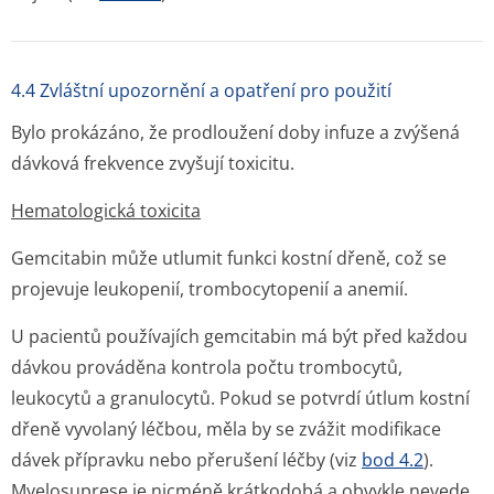
4.4 Zvláštní upozornění a opatření pro použití
Bylo prokázáno, že prodloužení doby infuze a zvýšená
dávková frekvence zvyšují toxicitu.
Hematologická toxicita
Gemcitabin může utlumit funkci kostní dřeně, což se
projevuje leukopenií, trombocytopenií a anemií.
U pacientů používajích gemcitabin má být před každou
dávkou prováděna kontrola počtu trombocytů,
leukocytů a granulocytů. Pokud se potvrdí útlum kostní
dřeně vyvolaný léčbou, měla by se zvážit modifikace
dávek přípravku nebo přerušení léčby (viz
bod 4.2
).
Myelosuprese je nicméně krátkodobá a obvykle nevede