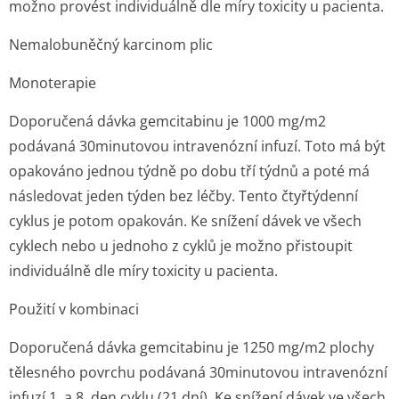
možno provést individuálně dle míry toxicity u pacienta.
Nemalobuněčný karcinom plic
Monoterapie
Doporučená dávka gemcitabinu je 1000 mg/m
2
podávaná 30minutovou intravenózní infuzí. Toto má být
opakováno jednou týdně po dobu tří týdnů a poté má
následovat jeden týden bez léčby. Tento čtyřtýdenní
cyklus je potom opakován. Ke snížení dávek ve všech
cyklech nebo u jednoho z cyklů je možno přistoupit
individuálně dle míry toxicity u pacienta.
Použití v kombinaci
Doporučená dávka gemcitabinu je 1250 mg/m
2
plochy
tělesného povrchu podávaná 30minutovou intravenózní
infuzí 1. a 8. den cyklu (21 dní). Ke snížení dávek ve všech