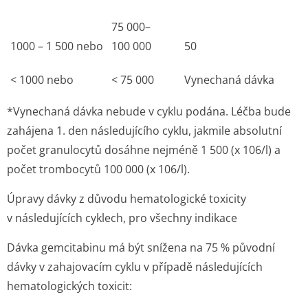
75 000–
1000 – 1 500 nebo
100 000
50
< 1000 nebo
< 75 000
Vynechaná dávka
*Vynechaná dávka nebude v cyklu podána. Léčba bude
zahájena 1. den následujícího cyklu, jakmile absolutní
počet granulocytů dosáhne nejméně 1 500 (x 10
6
/l) a
počet trombocytů 100 000 (x 10
6
/l).
Úpravy dávky z důvodu hematologické toxicity
v následujících cyklech, pro všechny indikace
Dávka gemcitabinu má být snížena na 75 % původní
dávky v zahajovacím cyklu v případě následujících
hematologických toxicit: