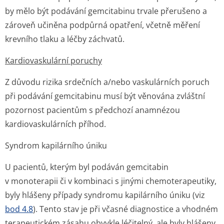
by mělo být podávání gemcitabinu trvale přerušeno a
zároveň učiněna podpůrná opatření, včetně měření
krevního tlaku a léčby záchvatů.
Kardiovaskulární poruchy
Z důvodu rizika srdečních a/nebo vaskulárních poruch
při podávání gemcitabinu musí být věnována zvláštní
pozornost pacientům s předchozí anamnézou
kardiovaskulárních příhod.
Syndrom kapilárního úniku
U pacientů, kterým byl podáván gemcitabin
v monoterapii či v kombinaci s jinými chemoterapeutiky,
byly hlášeny případy syndromu kapilárního úniku (viz
bod 4.8
). Tento stav je při včasné diagnostice a vhodném
terapeutickém zásahu obvykle léčitelný, ale byly hlášeny