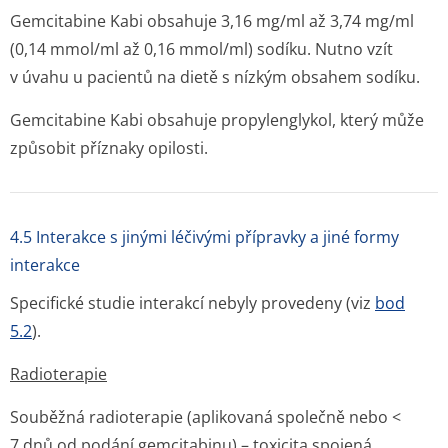
Gemcitabine Kabi obsahuje 3,16 mg/ml až 3,74 mg/ml
(0,14 mmol/ml až 0,16 mmol/ml) sodíku. Nutno vzít
v úvahu u pacientů na dietě s nízkým obsahem sodíku.
Gemcitabine Kabi obsahuje propylenglykol, který může
způsobit příznaky opilosti.
4.5 Interakce s jinými léčivými přípravky a jiné formy
interakce
Specifické studie interakcí nebyly provedeny (viz
bod
5.2
).
Radioterapie
Souběžná radioterapie (aplikovaná společně nebo <
7 dnů od podání gemcitabinu) – toxicita spojená