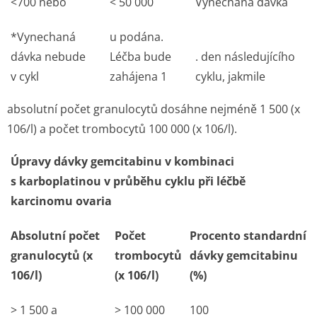
<700 nebo
< 50 000
Vynechaná dávka
*Vynechaná
u podána.
dávka nebude
Léčba bude
. den následujícího
v cykl
zahájena 1
cyklu, jakmile
absolutní počet granulocytů dosáhne nejméně 1 500 (x
10
6
/l) a počet trombocytů 100 000 (x 10
6
/l).
Úpravy dávky gemcitabinu v kombinaci
s karboplatinou v průběhu cyklu při léčbě
karcinomu ovaria
Absolutní počet
Počet
Procento standardní
granulocytů (x
trombocytů
dávky gemcitabinu
106/l)
(x 106/l)
(%)
> 1 500 a
> 100 000
100