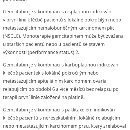
Gemcitabin je v kombinaci s cisplatinou indikován
v první linii k léčbě pacientů s lokálně pokročilým nebo
metastazujícím nemalobuněčným karcinomem plic
(NSCLC). Monoterapie gemcitabinem může být zvážena
u starších pacientů nebo u pacientů se stavem
výkonnosti (performance status) 2.
Gemcitabin je v kombinaci s karboplatinou indikován
k léčbě pacientek s lokálně pokročilým nebo
metastazujícím epiteliálním karcinomem ovaria
relabujícím po období 6 a více měsíců bez relapsu po
terapii první linie založené na platině
.
Gemcitabin je v kombinaci s paklitaxelem indikován
k léčbě pacientů s neresekabilním, lokálně relabujícím
nebo metastazujícím karcinomem prsu, který zrelaboval