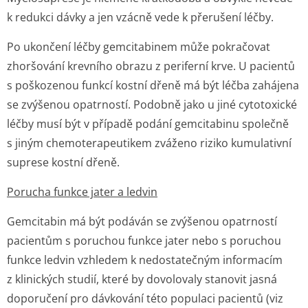
k redukci dávky a jen vzácně vede k přerušení léčby.
Po ukončení léčby gemcitabinem může pokračovat
zhoršování krevního obrazu z periferní krve. U pacientů
s poškozenou funkcí kostní dřeně má být léčba zahájena
se zvýšenou opatrností. Podobně jako u jiné cytotoxické
léčby musí být v případě podání gemcitabinu společně
s jiným chemoterapeutikem zváženo riziko kumulativní
suprese kostní dřeně.
Porucha funkce jater a ledvin
Gemcitabin má být podáván se zvýšenou opatrností
pacientům s poruchou funkce jater nebo s poruchou
funkce ledvin vzhledem k nedostatečným informacím
z klinických studií, které by dovolovaly stanovit jasná
doporučení pro dávkování této populaci pacientů (viz