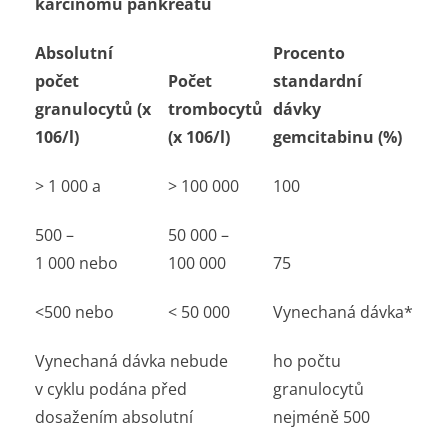
karcinomu pankreatu
Absolutní
Procento
počet
Počet
standardní
granulocytů (x
trombocytů
dávky
106/l)
(x 106/l)
gemcitabinu (%)
> 1 000 a
> 100 000
100
500 –
50 000 –
1 000 nebo
100 000
75
<500 nebo
< 50 000
Vynechaná dávka*
Vynechaná dávka nebude
ho počtu
v cyklu podána před
granulocytů
dosažením absolutní
nejméně 500