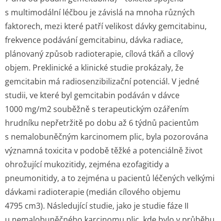
s multimodální léčbou je závislá na mnoha různých
faktorech, mezi které patří velikost dávky gemcitabinu,
frekvence podávání gemcitabinu, dávka radiace,
plánovaný způsob radioterapie, cílová tkáň a cílový
objem. Preklinické a klinické studie prokázaly, že
gemcitabin má radiosenzibilizační potenciál. V jedné
studii, ve které byl gemcitabin podáván v dávce
1000 mg/m
2
souběžně s terapeutickým ozářením
hrudníku nepřetržitě po dobu až 6 týdnů pacientům
s nemalobuněčným karcinomem plic, byla pozorována
významná toxicita v podobě těžké a potenciálně život
ohrožující mukozitidy, zejména ezofagitidy a
pneumonitidy, a to zejména u pacientů léčených velkými
dávkami radioterapie (medián cílového objemu
4795 cm
3
). Následující studie, jako je studie fáze II
u nemalobuněčného karcinomu plic, kde bylo v průběhu