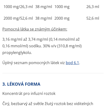
1000 mg/26,3 ml
38 mg/ml
1000 mg
26,3 ml
2000 mg/52,6 ml
38 mg/ml
2000 mg
52,6 ml
Pomocná látka se známým účinkem:
3,16 mg/ml až 3,74 mg/ml (0,14 mmol/ml až
0,16 mmol/ml) sodíku. 30% v/v (310,8 mg/ml)
propylenglykolu.
Úplný seznam pomocných látek viz
bod 6.1
.
3. LÉKOVÁ FORMA
Koncentrát pro infuzní roztok
Čirý, bezbarvý až světle žlutý roztok bez viditelných