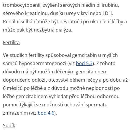
trombocytopenií, zvýšení sérových hladin bilirubinu,
sérového kreatininu, dusíku urey v krvi nebo LDH.
Renální selhání může být nevratné i po ukončení léčby a
může pak být nezbytná dialýza.
Fertilita
Ve studiích fertility způsoboval gemcitabin u myších
samců hypospermatogenezi (viz
bod 5.3
). Z tohoto
důvodu má být mužům léčeným gemcitabinem
doporučeno odložit otcovství během léčby a po dobu až
6 měsíců po léčbě a z důvodu možné neplodnosti po
léčbě gemcitabinem vyhledat před léčbou odbornou
pomoc týkající se možnosti uchování spermatu
zmrazením (viz
bod 4.6
).
Sodík