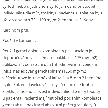
cyklech nebo u jednoho z cyklů je možno přistoupit
individuálně dle míry toxicity u pacienta. Cisplatina byla
užita v dávkách 75 – 100 mg/m
2
jednou za 3 týdny.
Karcinom prsu
Použití v kombinaci
Použití gemcitabinu v kombinaci s paklitaxelem je
doporučováno ve schématu: paklitaxel (175 mg/ m
2
)
aplikován 1. den ve zhruba tříhodinové intravenózní
infuzi následován gemcitabinem (1250 mg/m
2
)
v 30minutové intravenózní infuzi 1. a 8. den 21denního
cyklu. Snížení dávek u všech cyklů nebo u jednoho
z cyklů je možno provést individuálně dle míry toxicity
u pacienta. Pacienti mají mít před podáním kombinace
gemcitabin + paklitaxel absolutní počet granulocytů