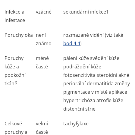
Infekce a
vzácné
sekundární infekce
1
infestace
Poruchy oka
není
rozmazané vidění (viz také
známo
bod 4.4
)
Poruchy
méně
pálení kůže svědění kůže
kůže a
časté
podráždění kůže
podkožní
fotosenzitivita steroidní akné
tkáně
periorální dermatitida změny
pigmentace v místě aplikace
hypertrichóza atrofie kůže
distenční strie
Celkové
velmi
tachyfylaxe
poruchy a
časté