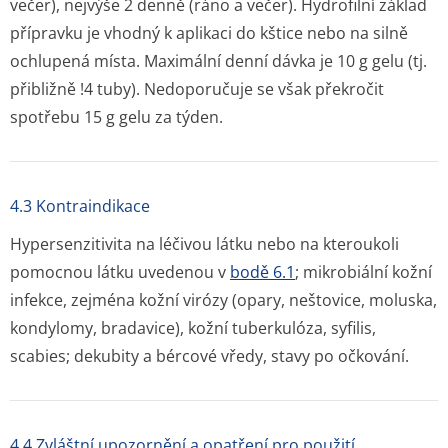
večer), nejvýše 2 denně (ráno a večer). Hydrofilní základ
přípravku je vhodný k aplikaci do kštice nebo na silně
ochlupená místa. Maximální denní dávka je 10 g gelu (tj.
přibližně !4 tuby). Nedoporučuje se však překročit
spotřebu 15 g gelu za týden.
4.3 Kontraindikace
Hypersenzitivita na léčivou látku nebo na kteroukoli
pomocnou látku uvedenou v
bodě 6.1
; mikrobiální kožní
infekce, zejména kožní virózy (opary, neštovice, moluska,
kondylomy, bradavice), kožní tuberkulóza, syfilis,
scabies; dekubity a bércové vředy, stavy po očkování.
4.4 Zvláštní upozornění a opatření pro použití