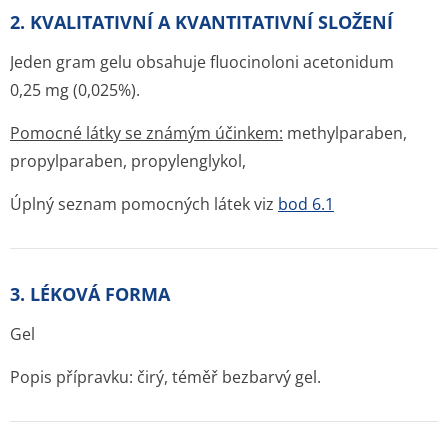
2. KVALITATIVNÍ A KVANTITATIVNÍ SLOŽENÍ
Jeden gram gelu obsahuje fluocinoloni acetonidum
0,25 mg (0,025%).
Pomocné látky se známým účinkem:
methylparaben,
propylparaben, propylenglykol,
Úplný seznam pomocných látek viz
bod 6.1
3. LÉKOVÁ FORMA
Gel
Popis přípravku: čirý, téměř bezbarvý gel.