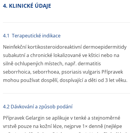
4. KLINICKÉ ÚDAJE
4.1 Terapeutické indikace
Neinfekční kortikosteroi­doreaktivní dermoepidermitidy
subakutní a chronické lokalizované ve kštici nebo na
silně ochlupených místech, např. dermatitis
seborrhoica, seborrhoea, psoriasis vulgaris Přípravek
mohou používat dospělí, dospívající a děti od 3 let věku.
4.2 Dávkování a způsob podání
Přípravek Gelargin se aplikuje v tenké a stejnoměrné
vrstvě pouze na kožní léze, nejprve 1× denně (nejlépe