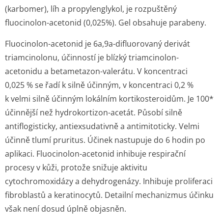
(karbomer), líh a propylenglykol, je rozpuštěný
fluocinolon-acetonid (0,025%). Gel obsahuje parabeny.
Fluocinolon-acetonid je 6a,9a-difluorovaný derivát
triamcinolonu, účinností je blízký triamcinolon-
acetonidu a betametazon-valerátu. V koncentraci
0,025 % se řadí k silně účinným, v koncentraci 0,2 %
k velmi silně účinným lokálním kortikosteroidům. Je 100*
účinnější než hydrokortizon-acetát. Působí silně
antiflogisticky, antiexsudativně a antimitoticky. Velmi
účinně tlumí pruritus. Účinek nastupuje do 6 hodin po
aplikaci. Fluocinolon-acetonid inhibuje respirační
procesy v kůži, protože snižuje aktivitu
cytochromoxidázy a dehydrogenázy. Inhibuje proliferaci
fibroblastů a keratinocytů. Detailní mechanizmus účinku
však není dosud úplně objasněn.