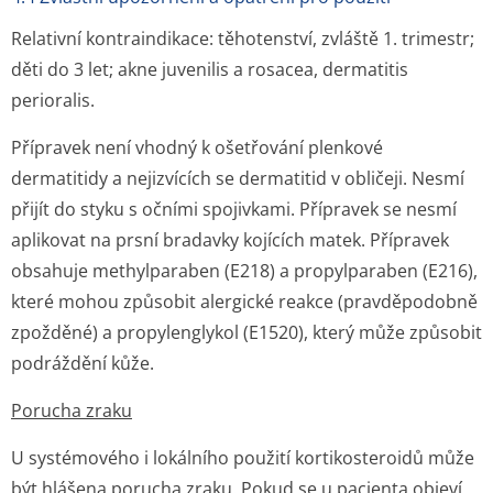
Relativní kontraindikace: těhotenství, zvláště 1. trimestr;
děti do 3 let; akne juvenilis a rosacea, dermatitis
perioralis.
Přípravek není vhodný k ošetřování plenkové
dermatitidy a nejizvících se dermatitid v obličeji. Nesmí
přijít do styku s očními spojivkami. Přípravek se nesmí
aplikovat na prsní bradavky kojících matek. Přípravek
obsahuje methylparaben (E218) a propylparaben (E216),
které mohou způsobit alergické reakce (pravděpodobně
zpožděné) a propylenglykol (E1520), který může způsobit
podráždění kůže.
Porucha zraku
U systémového i lokálního použití kortikosteroidů může
být hlášena porucha zraku. Pokud se u pacienta objeví