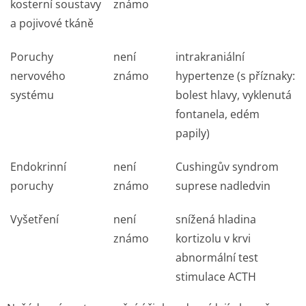
kosterní soustavy
známo
a pojivové tkáně
Poruchy
není
intrakraniální
nervového
známo
hypertenze (s příznaky:
systému
bolest hlavy, vyklenutá
fontanela, edém
papily)
Endokrinní
není
Cushingův syndrom
poruchy
známo
suprese nadledvin
Vyšetření
není
snížená hladina
známo
kortizolu v krvi
abnormální test
stimulace ACTH