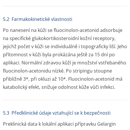
5.2 Farmakokinetické vlastnosti
Po nanesení na kůži se fluocinolon-acetonid adsorbuje
na specifické glukokortikos­teroidní kožní receptory,
jejichž počet v kůži se individuálně i topograficky liší. Jeho
přítomnost v kůži byla prokázána ještě za 15 dní po
aplikaci. Normální zdravou kůží je množství vstřebaného
fluocinolon-acetonidu nízké. Po stripingu stoupne
přibližně 3*, při okluzi až 10*. Fluocinolon-acetonid má
katabolický efekt, snižuje odolnost kůže vůči infekci.
5.3 Předklinické údaje vztahující se k bezpečnosti
Preklinická data k lokální aplikaci přípravku Gelargin