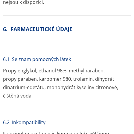
nejsou k dispozici.
6. FARMACEUTICKÉ ÚDAJE
6.1 Se znam pomocných látek
Propylenglykol, ethanol 96%, methylparaben,
propylparaben, karbomer 980, trolamin, dihydrát
dinatrium-edetátu, monohydrát kyseliny citronové,
čištěná voda.
6.2 Inkompatibility
Fluocinolon-acetonid je kompatibilní s většinou