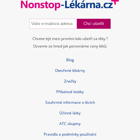
Zásady ochrany osobních údajů
Kontakt
Blog
Tuková bulka pod kůží
Příčiny a léčba průjmu
Nitroděložní tělísko – cena, spolehlivost, rizika, hormony
Jarní detox těla i mysli
Bolest břicha
Czech Republic nonstop-lekarna.cz