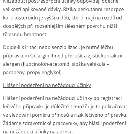
Nežádoucí postresorpční účinky odpovídají obecně
velikosti aplikované dávky. Riziko perkutánní resorpce
kortikosteroidu je vyšší u dětí, které mají na rozdíl od
dospělých při rozsáhlejším tělesném povrchu nižší
tělesnou hmotnost.
Dojde-li k iritaci nebo senzibilizaci, je nutné léčbu
přípravkem Gelargin ihned přerušit a zjistit kontaktní
alergen (fluocinolon-acetonid, složka vehikula –
parabeny, propylenglykol).
Hlášení podezření na nežádoucí účinky
Hlášení podezření na nežádoucí úč inky po registraci
léčivého přípravku je důležité. Umožňuje to pokračovat
ve sledování poměru přínosů a rizik léčivého přípravku.
Žádáme zdravotnické pracovníky, aby hlásili podezření
na nežádoucí účinky na adresu: