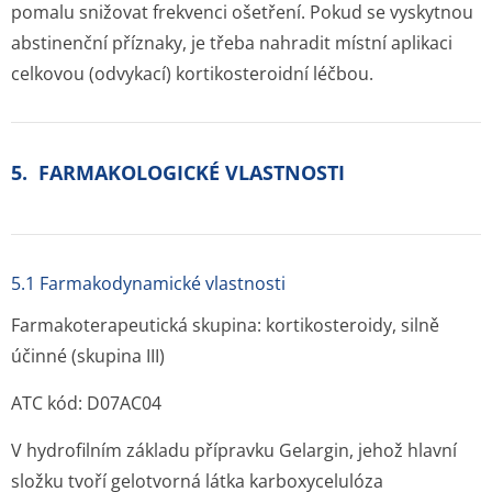
pomalu snižovat frekvenci ošetření. Pokud se vyskytnou
abstinenční příznaky, je třeba nahradit místní aplikaci
celkovou (odvykací) kortikosteroidní léčbou.
5. FARMAKOLOGICKÉ VLASTNOSTI
5.1 Farmakodynamické vlastnosti
Farmakoterapeutická skupina: kortikosteroidy, silně
účinné (skupina III)
ATC kód: D07AC04
V hydrofilním základu přípravku Gelargin, jehož hlavní
složku tvoří gelotvorná látka karboxycelulóza