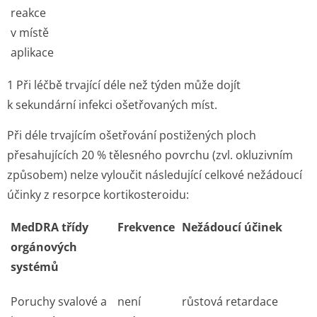
reakce
v místě
aplikace
1
Při léčbě trvající déle než týden může dojít
k sekundární infekci ošetřovaných míst.
Při déle trvajícím ošetřování postižených ploch
přesahujících 20 % tělesného povrchu (zvl. okluzivním
způsobem) nelze vyloučit následující celkové nežádoucí
účinky z resorpce kortikosteroidu:
MedDRA třídy
Frekvence
Nežádoucí účinek
orgánových
systémů
Poruchy svalové a
není
růstová retardace