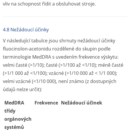
vliv na schopnost řídit a obsluhovat stroje.
4.8 Nežádoucí účinky
V následující tabulce jsou shrnuty nežádoucí účinky
fluocinolon-acetonidu rozdělené do skupin podle
terminologie MedDRA s uvedením frekvence výskytu:
velmi časté (>1/10); časté (>1/100 až <1/10); méně časté
(>1/1 000 až <1/100); vzácné (>1/10 000 až < 1/1 000);
velmi vzácné (<1/10 000), není známo (z dostupných
údajů nelze určit):
MedDRA
Frekvence
Nežádoucí účinek
třídy
orgánových
systémů