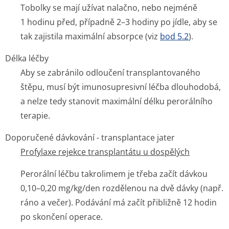
Tobolky se mají užívat nalačno, nebo nejméně
1 hodinu před, případně 2–3 hodiny po jídle, aby se
tak zajistila maximální absorpce (viz
bod 5.2
).
Délka léčby
Aby se zabránilo odloučení transplantovaného
štěpu, musí být imunosupresivní léčba dlouhodobá,
a nelze tedy stanovit maximální délku perorálního
terapie.
Doporučené dávkování - transplantace jater
Profylaxe rejekce transplantátu u dospělých
Perorální léčbu takrolimem je třeba začít dávkou
0,10–0,20 mg/kg/den rozdělenou na dvě dávky (např.
ráno a večer). Podávání má začít přibližně 12 hodin
po skončení operace.