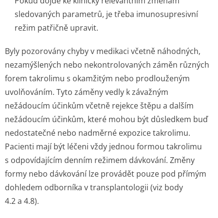
Pokud dojde ke klinicky relevantním změnám
sledovaných parametrů, je třeba imunosupresivní
režim patřičně upravit.
Byly pozorovány chyby v medikaci včetně náhodných,
nezamýšlených nebo nekontrolovaných záměn různých
forem takrolimu s okamžitým nebo prodlouženým
uvolňováním. Tyto záměny vedly k závažným
nežádoucím účinkům včetně rejekce štěpu a dalším
nežádoucím účinkům, které mohou být důsledkem buď
nedostatečné nebo nadměrné expozice takrolimu.
Pacienti mají být léčeni vždy jednou formou takrolimu
s odpovídajícím denním režimem dávkování. Změny
formy nebo dávkování lze provádět pouze pod přímým
dohledem odborníka v transplantologii (viz body
4.2 a 4.8).