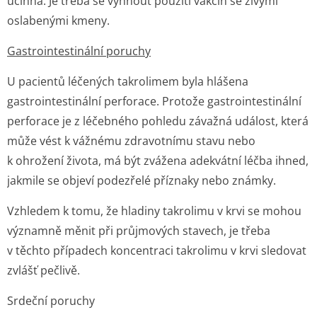
účinná. Je třeba se vyhnout použití vakcín se živými
oslabenými kmeny.
Gastrointestinální poruchy
U pacientů léčených takrolimem byla hlášena
gastrointestinální perforace. Protože gastrointestinální
perforace je z léčebného pohledu závažná událost, která
může vést k vážnému zdravotnímu stavu nebo
k ohrožení života, má být zvážena adekvátní léčba ihned,
jakmile se objeví podezřelé příznaky nebo známky.
Vzhledem k tomu, že hladiny takrolimu v krvi se mohou
významně měnit při průjmových stavech, je třeba
v těchto případech koncentraci takrolimu v krvi sledovat
zvlášť pečlivě.
Srdeční poruchy