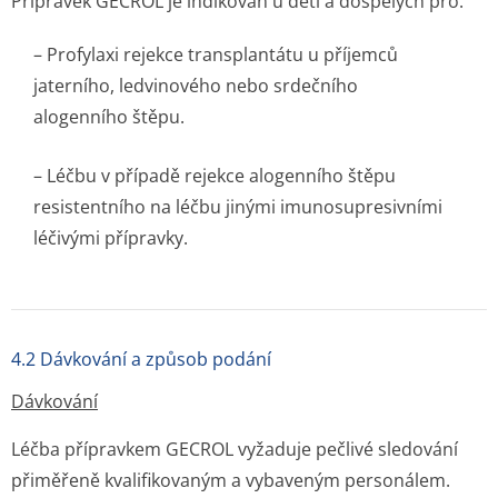
Přípravek GECROL je indikován u dětí a dospělých pro:
– Profylaxi rejekce transplantátu u příjemců
jaterního, ledvinového nebo srdečního
alogenního štěpu.
– Léčbu v případě rejekce alogenního štěpu
resistentního na léčbu jinými imunosupresivními
léčivými přípravky.
4.2 Dávkování a způsob podání
Dávkování
Léčba přípravkem GECROL vyžaduje pečlivé sledování
přiměřeně kvalifikovaným a vybaveným personálem.