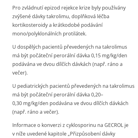
Pro zvládnutí epizod rejekce krize byly používány
zvýšené dávky takrolimu, doplňková léčba
kortikosteroidy a krátkodobé podávání
mono/polyklonálních protilátek.
U dospělých pacientů převedených na takrolimus
má být počáteční perorální dávka 0,15 mg/kg/den
podávána ve dvou dílčích dávkách (např. ráno a
večer).
U pediatrických pacientů převedených na takrolimus
má být počáteční perorální dávka 0,20–
0,30 mg/kg/den podávána ve dvou dílčích dávkách
(např. ráno a večer).
Informace o konverzi z cyklosporinu na GECROL je
v níže uvedené kapitole „Přizpůsobení dávky