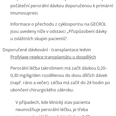
počáteční perorální dávkou doporučenou k primární
imunosupresi.
Informace o přechodu z cyklosporinu na GECROL
jsou uvedeny níže v odstavci „Přizpůsobení dávky
u zvláštních skupin pacientů“.
Doporučené dávkování - transplantace ledvin
Profylaxe rejekce transplantátu u dospělých
Perorální léčba takrolimem má začít dávkou 0,20–
0,30 mg/kg/den rozdělenou do dvou dílčích dávek
(např. ráno a večer). Léčba má začít do 24 hodin po
ukončení chirurgického zákroku.
V případech, kde klinický stav pacienta
neumožňuje perorální léčbu, je třeba