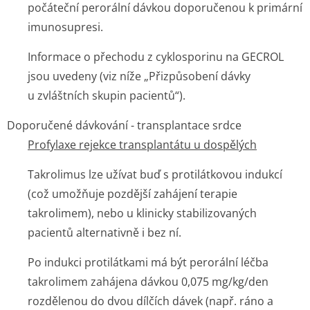
počáteční perorální dávkou doporučenou k primární
imunosupresi.
Informace o přechodu z cyklosporinu na GECROL
jsou uvedeny (viz níže „Přizpůsobení dávky
u zvláštních skupin pacientů“).
Doporučené dávkování - transplantace srdce
Profylaxe rejekce transplantátu u dospělých
Takrolimus lze užívat buď s protilátkovou indukcí
(což umožňuje pozdější zahájení terapie
takrolimem), nebo u klinicky stabilizovaných
pacientů alternativně i bez ní.
Po indukci protilátkami má být perorální léčba
takrolimem zahájena dávkou 0,075 mg/kg/den
rozdělenou do dvou dílčích dávek (např. ráno a