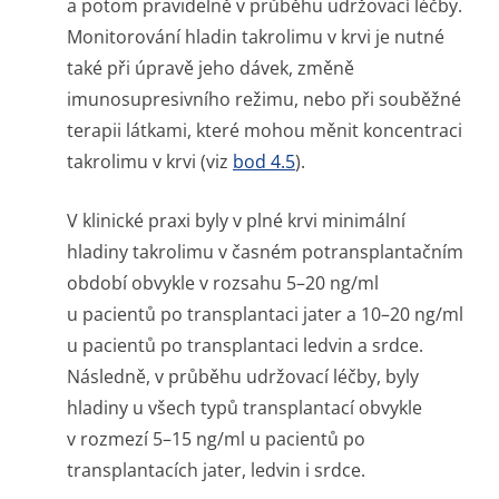
a potom pravidelně v průběhu udržovací léčby.
Monitorování hladin takrolimu v krvi je nutné
také při úpravě jeho dávek, změně
imunosupresivního režimu, nebo při souběžné
terapii látkami, které mohou měnit koncentraci
takrolimu v krvi (viz
bod 4.5
).
V klinické praxi byly v plné krvi minimální
hladiny takrolimu v časném potransplantačním
období obvykle v rozsahu 5–20 ng/ml
u pacientů po transplantaci jater a 10–20 ng/ml
u pacientů po transplantaci ledvin a srdce.
Následně, v průběhu udržovací léčby, byly
hladiny u všech typů transplantací obvykle
v rozmezí 5–15 ng/ml u pacientů po
transplantacích jater, ledvin i srdce.