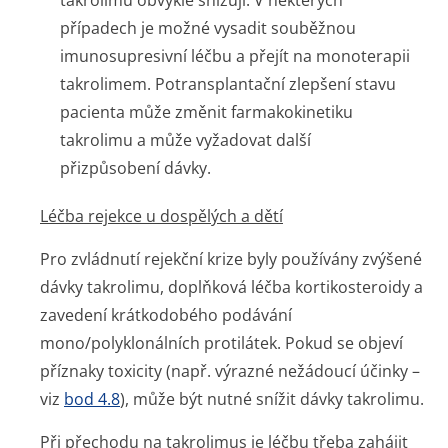
takrolimu obvykle snižují. V některých
případech je možné vysadit souběžnou
imunosupresivní léčbu a přejít na monoterapii
takrolimem. Potransplantační zlepšení stavu
pacienta může změnit farmakokinetiku
takrolimu a může vyžadovat další
přizpůsobení dávky.
Léčba rejekce u dospělých a dětí
Pro zvládnutí rejekční krize byly používány zvýšené
dávky takrolimu, doplňková léčba kortikosteroidy a
zavedení krátkodobého podávání
mono/polyklonálních protilátek. Pokud se objeví
příznaky toxicity (např. výrazné nežádoucí účinky –
viz
bod 4.8
), může být nutné snížit dávky takrolimu.
Při přechodu na takrolimus je léčbu třeba zahájit