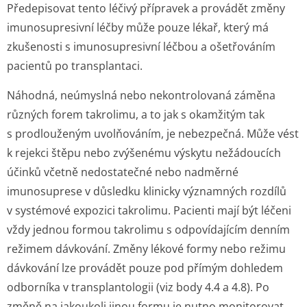
Předepisovat tento léčivý přípravek a provádět změny
imunosupresivní léčby může pouze lékař, který má
zkušenosti s imunosupresivní léčbou a ošetřováním
pacientů po transplantaci.
Náhodná, neúmyslná nebo nekontrolovaná záměna
různých forem takrolimu, a to jak s okamžitým tak
s prodlouženým uvolňováním, je nebezpečná. Může vést
k rejekci štěpu nebo zvýšenému výskytu nežádoucích
účinků včetně nedostatečné nebo nadměrné
imunosuprese v důsledku klinicky významných rozdílů
v systémové expozici takrolimu. Pacienti mají být léčeni
vždy jednou formou takrolimu s odpovídajícím denním
režimem dávkování. Změny lékové formy nebo režimu
dávkování lze provádět pouze pod přímým dohledem
odborníka v transplantologii (viz body 4.4 a 4.8). Po
změně na jakoukoli jinou formu je nutno monitorovat