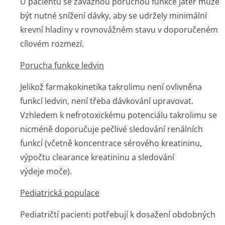
U pacientů se závažnou poruchou funkce jater může
být nutné snížení dávky, aby se udržely minimální
krevní hladiny v rovnovážném stavu v doporučeném
cílovém rozmezí.
Porucha funkce ledvin
Jelikož farmakokinetika takrolimu není ovlivněna
funkcí ledvin, není třeba dávkování upravovat.
Vzhledem k nefrotoxickému potenciálu takrolimu se
nicméně doporučuje pečlivé sledování renálních
funkcí (včetně koncentrace sérového kreatininu,
výpočtu clearance kreatininu a sledování
výdeje moče).
Pediatrická populace
Pediatričtí pacienti potřebují k dosažení obdobných