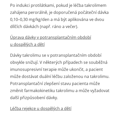
Po indukci protilátkami, pokud je léčba takrolimem
zahájena perorálně, je doporučená počáteční dávka
0,10–0,30 mg/kg/den a má být aplikována ve dvou
dílčích dávkách (např. ráno a večer).
Úprava dávky v potransplantačním období
u dospělých a dětí
Dávky takrolimu se v potransplantačním období
obvykle snižují. V některých případech se souběžná
imunosupresivní terapie může ukončit, a pacient
může dostávat duální léčbu založenou na takrolimu.
Potransplantační zlepšení stavu pacienta může
změnit farmakokinetiku takrolimu a může vyžadovat
další přizpůsobení dávky.
Léčba rejekce u dospělých a dětí