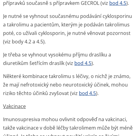
přípravků současně s přípravkem GECROL (viz
bod 4.5
).
Je nutné se vyhnout současnému podávání cyklosporinu
a takrolimu a pacientům, kterým je podáván takrolimus
poté, co užívali cyklosporin, je nutné věnovat pozornost
(viz body 4.2 a 4.5).
Je třeba se vyhnout vysokému příjmu draslíku a
diuretikům šetřícím draslík (viz
bod 4.5
).
Některé kombinace takrolimu s léčivy, o nichž je známo,
že mají nefrotoxický nebo neurotoxický účinek, mohou
riziko těchto účinků zvyšovat (viz
bod 4.5
).
Vakcinace
Imunosupresiva mohou ovlivnit odpověď na vakcinaci,
takže vakcinace v době léčby takrolimem může být méně