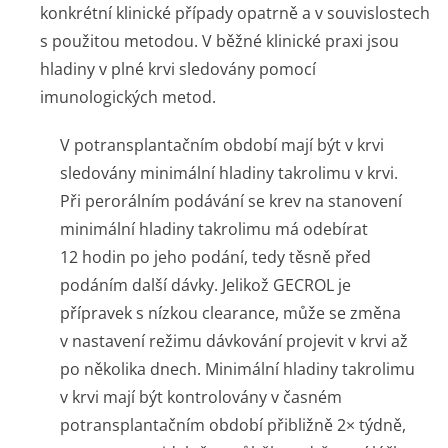
konkrétní klinické případy opatrně a v souvislostech
s použitou metodou. V běžné klinické praxi jsou
hladiny v plné krvi sledovány pomocí
imunologických me­tod.
V potransplantačním období mají být v krvi
sledovány minimální hladiny takrolimu v krvi.
Při perorálním podávání se krev na stanovení
minimální hladiny takrolimu má odebírat
12 hodin po jeho podání, tedy těsně před
podáním další dávky. Jelikož GECROL je
přípravek s nízkou clearance, může se změna
v nastavení režimu dávkování projevit v krvi až
po několika dnech. Minimální hladiny takrolimu
v krvi mají být kontrolovány v časném
potransplantačním období přibližně 2× týdně,