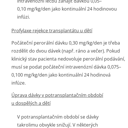
intravenózní léčbu zahájit dávkou 0,05–
0,10 mg/kg/den jako kontinuální 24 hodinovou
infúzi.
Profylaxe rejekce transplantátu u dětí
Počáteční perorální dávku 0,30 mg/kg/den je třeba
rozdělit do dvou dávek (např. ráno a večer). Pokud
klinický stav pacienta nedovoluje perorální podávání,
musí se podat počáteční intravenózní dávka 0,075–
0,100 mg/kg/den jako kontinuální 24 hodinová
infúze.
Úprava dávky v potransplantačním období
u dospělých a dětí
V potransplantačním období se dávky
takrolimu obvykle snižují. V některých