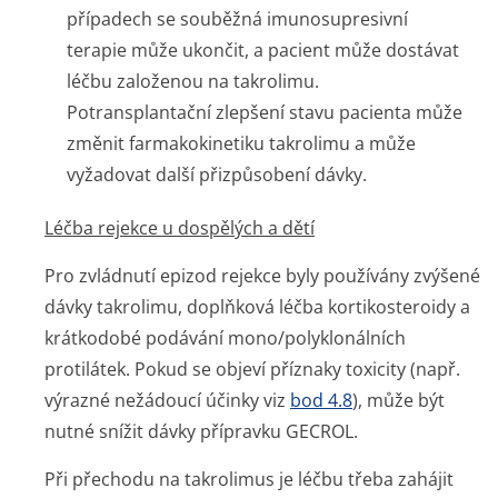
případech se souběžná imunosupresivní
terapie může ukončit, a pacient může dostávat
léčbu založenou na takrolimu.
Potransplantační zlepšení stavu pacienta může
změnit farmakokinetiku takrolimu a může
vyžadovat další přizpůsobení dávky.
Léčba rejekce u dospělých a dětí
Pro zvládnutí epizod rejekce byly používány zvýšené
dávky takrolimu, doplňková léčba kortikosteroidy a
krátkodobé podávání mono/polyklonálních
protilátek. Pokud se objeví příznaky toxicity (např.
výrazné nežádoucí účinky viz
bod 4.8
), může být
nutné snížit dávky přípravku GECROL.
Při přechodu na takrolimus je léčbu třeba zahájit