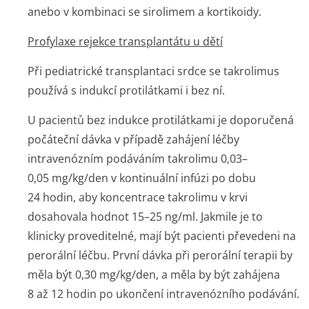
anebo v kombinaci se sirolimem a kortikoidy.
Profylaxe rejekce transplantátu u dětí
Při pediatrické transplantaci srdce se takrolimus
používá s indukcí protilátkami i bez ní.
U pacientů bez indukce protilátkami je doporučená
počáteční dávka v případě zahájení léčby
intravenózním podáváním takrolimu 0,03–
0,05 mg/kg/den v kontinuální infúzi po dobu
24 hodin, aby koncentrace takrolimu v krvi
dosahovala hodnot 15–25 ng/ml. Jakmile je to
klinicky proveditelné, mají být pacienti převedeni na
perorální léčbu. První dávka při perorální terapii by
měla být 0,30 mg/kg/den, a měla by být zahájena
8 až 12 hodin po ukončení intravenózního podávání.