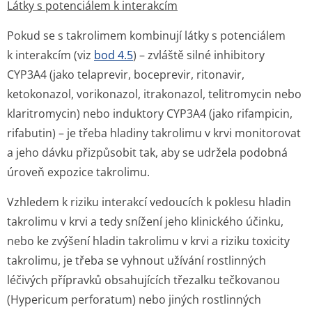
Látky s potenciálem k interakcím
Pokud se s takrolimem kombinují látky s potenciálem
k interakcím (viz
bod 4.5
) – zvláště silné inhibitory
CYP3A4 (jako telaprevir, boceprevir, ritonavir,
ketokonazol, vorikonazol, itrakonazol, telitromycin nebo
klaritromycin) nebo induktory CYP3A4 (jako rifampicin,
rifabutin) – je třeba hladiny takrolimu v krvi monitorovat
a jeho dávku přizpůsobit tak, aby se udržela podobná
úroveň expozice takrolimu.
Vzhledem k riziku interakcí vedoucích k poklesu hladin
takrolimu v krvi a tedy snížení jeho klinického účinku,
nebo ke zvýšení hladin takrolimu v krvi a riziku toxicity
takrolimu, je třeba se vyhnout užívání rostlinných
léčivých přípravků obsahujících třezalku tečkovanou
(Hypericum perforatum)
nebo jiných rostlinných