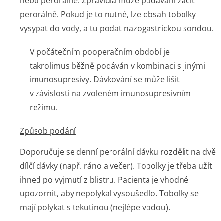
nebo perorálně. Zpravidla může podávání začít
perorálně. Pokud je to nutné, lze obsah tobolky
vysypat do vody, a tu podat nazogastrickou sondou.
V počátečním pooperačním období je
takrolimus běžně podáván v kombinaci s jinými
imunosupresivy. Dávkování se může lišit
v závislosti na zvoleném imunosupresivním
režimu.
Způsob podání
Doporučuje se denní perorální dávku rozdělit na dvě
dílčí dávky (např. ráno a večer). Tobolky je třeba užít
ihned po vyjmutí z blistru. Pacienta je vhodné
upozornit, aby nepolykal vysoušedlo. Tobolky se
mají polykat s tekutinou (nejlépe vodou).