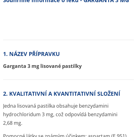
Souhrnné informace o léku - GARGANTA 3 MG
1. NÁZEV PŘÍPRAVKU
Garganta 3 mg lisované pastilky
2. KVALITATIVNÍ A KVANTITATIVNÍ SLOŽENÍ
Jedna lisovaná pastilka obsahuje benzydamini
hydrochloridum 3 mg, což odpovídá benzydamini
2,68 mg.
Pomocné látky se známým účinkem
: aspartam (E 951)