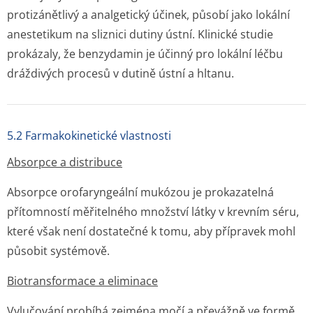
protizánětlivý a analgetický účinek, působí jako lokální
anestetikum na sliznici dutiny ústní. Klinické studie
prokázaly, že benzydamin je účinný pro lokální léčbu
dráždivých procesů v dutině ústní a hltanu.
5.2 Farmakokinetické vlastnosti
Absorpce a distribuce
Absorpce orofaryngeální mukózou je prokazatelná
přítomností měřitelného množství látky v krevním séru,
které však není dostatečné k tomu, aby přípravek mohl
působit systémově.
Biotransformace a eliminace
Vylučování probíhá zejména močí a převážně ve formě