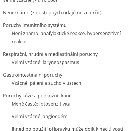
Velmi vzácné (<1/10 000)
Není známo (z dostupných údajů nelze určit).
Poruchy imunitního systému
Není známo: anafylaktické reakce, hypersenzitivní
reakce
Respirační, hrudní a mediastinální poruchy
Velmi vzácné: laryngospasmus
Gastrointestinální poruchy
Vzácné: pálení a sucho v ústech
Poruchy kůže a podkožní tkáně
Méně časté: fotosenzitivita
Velmi vzácné: angioedém
Ihned po použití přípravku může dojít k necitlivosti