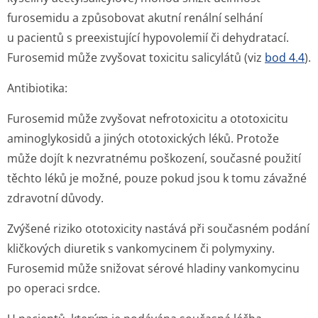
furosemidu a způsobovat akutní renální selhání
u pacientů s preexistující hypovolemií či dehydratací.
Furosemid může zvyšovat toxicitu salicylátů (viz
bod 4.4
).
Antibiotika:
Furosemid může zvyšovat nefrotoxicitu a ototoxicitu
aminoglykosidů a jiných ototoxických léků. Protože
může dojít k nezvratnému poškození, současné použití
těchto léků je možné, pouze pokud jsou k tomu závažné
zdravotní důvody.
Zvýšené riziko ototoxicity nastává při současném podání
kličkových diuretik s vankomycinem či polymyxiny.
Furosemid může snižovat sérové hladiny vankomycinu
po operaci srdce.