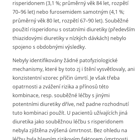
risperidonem (3,1 %; průměrný věk 84 let, rozpětí
70–96 let) nebo furosemidem samotným (4,1 %;
průměrný věk 80 let, rozpětí 67–90 let). Souběžné
použití risperidonu s ostatními diuretiky (především
thiazidovými diuretiky v nízkých dávkách) nebylo
spojeno s obdobnými výsledky.
Nebyly identifikovány žádné patofyziologické
mechanismy, které by toto zj i štění vysvětlovaly, ani
konzistentní vzorec příčin úmrtí. Je však třeba
opatrnosti a zvážení rizika a přínosů této
kombinace, resp. souběžné léčby s jinými
potentními diuretiky dříve, než padne rozhodnutí
tuto kombinaci použít. U pacientů užívajících jiná
diuretika jako souběžnou léčbu s risperidonem
nebyla zjištěna zvýšená úmrtnost. Bez ohledu na
léčbu byla hlavním rizikovým faktorem úmrtnosti