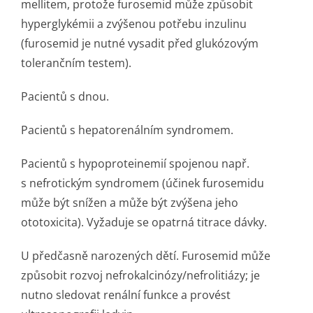
mellitem, protože furosemid může způsobit
hyperglykémii a zvýšenou potřebu inzulinu
(furosemid je nutné vysadit před glukózovým
tolerančním testem).
Pacientů s dnou.
Pacientů s hepatorenálním syndromem.
Pacientů s hypoproteinemií spojenou např.
s nefrotickým syndromem (účinek furosemidu
může být snížen a může být zvýšena jeho
ototoxicita). Vyžaduje se opatrná titrace dávky.
U předčasně narozených dětí. Furosemid může
způsobit rozvoj nefrokalcinózy/ne­frolitiázy; je
nutno sledovat renální funkce a provést