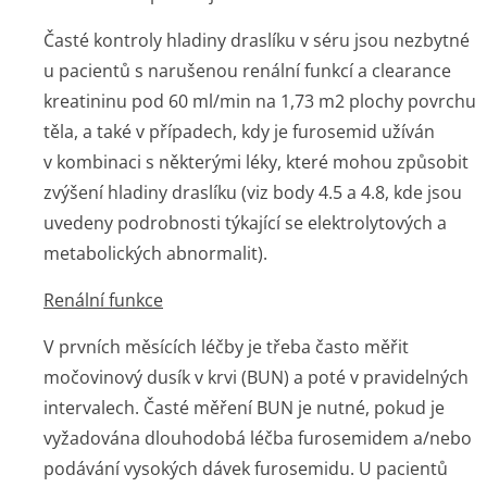
Časté kontroly hladiny draslíku v séru jsou nezbytné
u pacientů s narušenou renální funkcí a clearance
kreatininu pod 60 ml/min na 1,73 m
2
plochy povrchu
těla, a také v případech, kdy je furosemid užíván
v kombinaci s některými léky, které mohou způsobit
zvýšení hladiny draslíku (viz body 4.5 a 4.8, kde jsou
uvedeny podrobnosti týkající se elektrolytových a
metabolických abnormalit).
Renální funkce
V prvních měsících léčby je třeba často měřit
močovinový dusík v krvi (BUN) a poté v pravidelných
intervalech. Časté měření BUN je nutné, pokud je
vyžadována dlouhodobá léčba furosemidem a/nebo
podávání vysokých dávek furosemidu. U pacientů