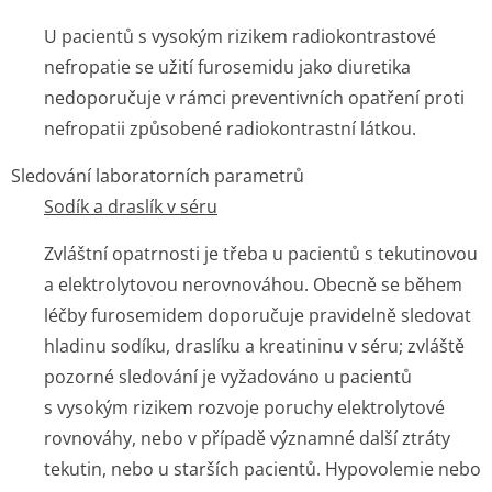
U pacientů s vysokým rizikem radiokontrastové
nefropatie se užití furosemidu jako diuretika
nedoporučuje v rámci preventivních opatření proti
nefropatii způsobené radiokontrastní látkou.
Sledování laboratorních parametrů
Sodík a draslík v séru
Zvláštní opatrnosti je třeba u pacientů s tekutinovou
a elektrolytovou nerovnováhou. Obecně se během
léčby furosemidem doporučuje pravidelně sledovat
hladinu sodíku, draslíku a kreatininu v séru; zvláště
pozorné sledování je vyžadováno u pacientů
s vysokým rizikem rozvoje poruchy elektrolytové
rovnováhy, nebo v případě významné další ztráty
tekutin, nebo u starších pacientů. Hypovolemie nebo