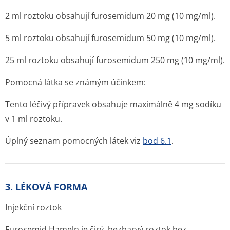
2 ml roztoku obsahují furosemidum 20 mg (10 mg/ml).
5 ml roztoku obsahují furosemidum 50 mg (10 mg/ml).
25 ml roztoku obsahují furosemidum 250 mg (10 mg/ml).
Pomocná látka se známým účinkem:
Tento léčivý přípravek obsahuje maximálně 4 mg sodíku
v 1 ml roztoku.
Úplný seznam pomocných látek viz
bod 6.1
.
3. LÉKOVÁ FORMA
Injekční roztok
Furosemid Hameln je čirý, bezbarvý roztok bez