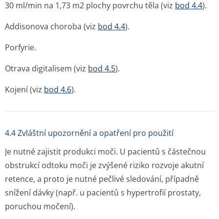
30 ml/min na 1,73 m
2
plochy povrchu těla (viz
bod 4.4
).
Addisonova choroba (viz
bod 4.4
).
Porfyrie.
Otrava digitalisem (viz
bod 4.5
).
Kojení (viz
bod 4.6
).
4.4 Zvláštní upozornění a opatření pro použití
Je nutné zajistit produkci moči. U pacientů s částečnou
obstrukcí odtoku moči je zvýšené riziko rozvoje akutní
retence, a proto je nutné pečlivé sledování, případně
snížení dávky (např. u pacientů s hypertrofií prostaty,
poruchou močení).