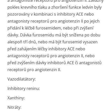
a antagonisté receptorů pro angiotenzin II: Závažný
pokles krevního tlaku a zhoršení funkce ledvin byly
pozorovány v kombinaci s inhibitory ACE nebo
antagonisty receptorů pro angiotenzin II po jejich
přidání k léčbě furosemidem, nebo při zvýšení
dávky. Dávka furosemidu má být snížena po dobu
alespoň tří dnů, nebo má být furosemid vysazen
před zahájením léčby inhibitory ACE nebo
antagonisty receptorů pro angiotenzin II, nebo
před zvýšením dávky inhibitorů ACE či antagonistů
receptorů pro angiotenzin II.
Vazodilatátory:
Inhibitory reninu:
Xanthiny:
Nitráty: