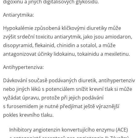
digoxinu a jiných digitalisových glykosidů.
Antiarytmika:
Hypokalémie způsobená kličkovými diuretiky může
zvýšit srdeční toxicitu antiarytmik, jako jsou amiodaron,
disopyramid, flekainid, chinidin a sotalol, a může
antagonizovat účinky lidokainu, tokainidu a mexiletinu.
Antihypertenziva:
Dávkování současě podávaných diuretik, antihypertenziv
nebo jiných léků s potenciálem snížit krevní tlak si může
vyžádat úpravu, protože při jejich podávání
s furosemidem je nutné předjímat ještě výraznější
pokles krevního tlaku.
Inhibitory angiotenzin konvertujícího enzymu (ACE)