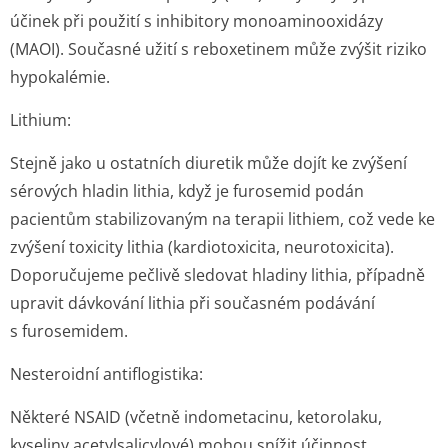
účinek při použití s inhibitory monoaminooxidázy
(MAOI). Současné užití s reboxetinem může zvýšit riziko
hypokalémie.
Lithium:
Stejně jako u ostatních diuretik může dojít ke zvýšení
sérových hladin lithia, když je furosemid podán
pacientům stabilizovaným na terapii lithiem, což vede ke
zvýšení toxicity lithia (kardiotoxicita, neurotoxicita).
Doporučujeme pečlivě sledovat hladiny lithia, případně
upravit dávkování lithia při současném podávání
s furosemidem.
Nesteroidní antiflogistika:
Některé NSAID (včetně indometacinu, ketorolaku,
kyseliny acetylsalicylové) mohou snížit účinnost