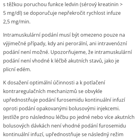
s těžkou poruchou funkce ledvin (sérový kreatinin >
5 mg/dl) se doporučuje nepřekročit rychlost infuze
2,5 mg/min.
Intramuskulární podání musí být omezeno pouze na
výjimečné případy, kdy ani perorální, ani intravenózní
podání není možné. Upozorňujeme, že intramuskulární
podání není vhodné k léčbě akutních stavů, jako je
plicní edém.
K dosažení optimální účinnosti a k potlačení
kontraregulačních mechanizmů se obvykle
upřednostňuje podání furosemidu kontinuální infuzí
oproti podání opakovanými bolusovými injekcemi.
Jestliže pro následnou léčbu po jedné nebo více akutních
bolusových dávkách není vhodné podání furosemidu
kontinuální infuzí, upřednostňuje se následný režim