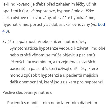
Je-li indikováno, je třeba před zahájením léčby učinit
opatření k úpravě hypotenze, hypovolémie a těžké
elektrolytové nerovnováhy, obzvláště hypokalémie,
hyponatrémie, poruchy acidobazické rovnováhy (viz
bod
4.3
).
Zvláštní opatrnost a/nebo snížení nutné dávky
Symptomatická hypotenze vedoucí k závrati, mdlobě
nebo ztrátě vědomí se může objevit u pacientů
léčených furosemidem, a to zejména u starších
pacientů, u pacientů, kteří užívají další léky, které
mohou způsobit hypotenzi a u pacientů majících
další onemocnění, která jsou rizikem pro hypotenzi.
Pečlivé sledování je nutné u
Pacientů s manifestním nebo latentním diabetem