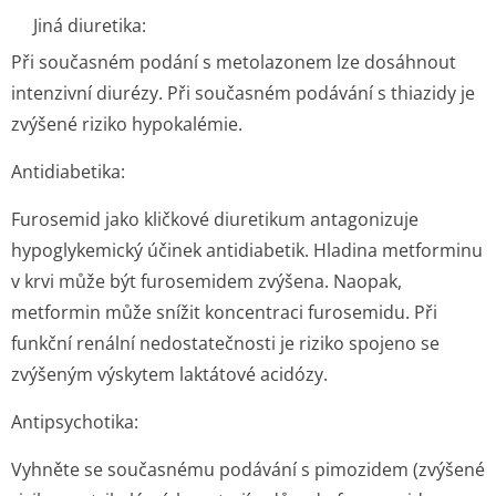
Jiná diuretika:
Při současném podání s metolazonem lze dosáhnout
intenzivní diurézy. Při současném podávání s thiazidy je
zvýšené riziko hypokalémie.
Antidiabetika:
Furosemid jako kličkové diuretikum antagonizuje
hypoglykemický účinek antidiabetik. Hladina metforminu
v krvi může být furosemidem zvýšena. Naopak,
metformin může snížit koncentraci furosemidu. Při
funkční renální nedostatečnosti je riziko spojeno se
zvýšeným výskytem laktátové acidózy.
Antipsychotika:
Vyhněte se současnému podávání s pimozidem (zvýšené