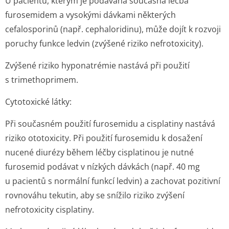
U pacientů, kterým je podávána současná léčba
furosemidem a vysokými dávkami některých
cefalosporinů (např. cephaloridinu), může dojít k rozvoji
poruchy funkce ledvin (zvýšené riziko nefrotoxicity).
Zvýšené riziko hyponatrémie nastává při použití
s trimethoprimem.
Cytotoxické látky:
Při současném použití furosemidu a cisplatiny nastává
riziko ototoxicity. Při použití furosemidu k dosažení
nucené diurézy během léčby cisplatinou je nutné
furosemid podávat v nízkých dávkách (např. 40 mg
u pacientů s normální funkcí ledvin) a zachovat pozitivní
rovnováhu tekutin, aby se snížilo riziko zvýšení
nefrotoxicity cisplatiny.