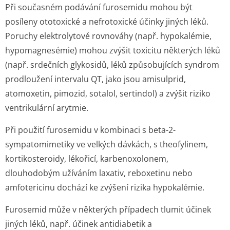
Při současném podávání furosemidu mohou být
posíleny ototoxické a nefrotoxické účinky jiných léků.
Poruchy elektrolytové rovnováhy (např. hypokalémie,
hypomagnesémie) mohou zvýšit toxicitu některých léků
(např. srdečních glykosidů, léků způsobujících syndrom
prodloužení intervalu QT, jako jsou amisulprid,
atomoxetin, pimozid, sotalol, sertindol) a zvýšit riziko
ventrikulární arytmie.
Při použití furosemidu v kombinaci s beta-2-
sympatomimetiky ve velkých dávkách, s theofylinem,
kortikosteroidy, lékořicí, karbenoxolonem,
dlouhodobým užíváním laxativ, reboxetinu nebo
amfotericinu dochází ke zvýšení rizika hypokalémie.
Furosemid může v některých případech tlumit účinek
jiných léků, např. účinek antidiabetik a