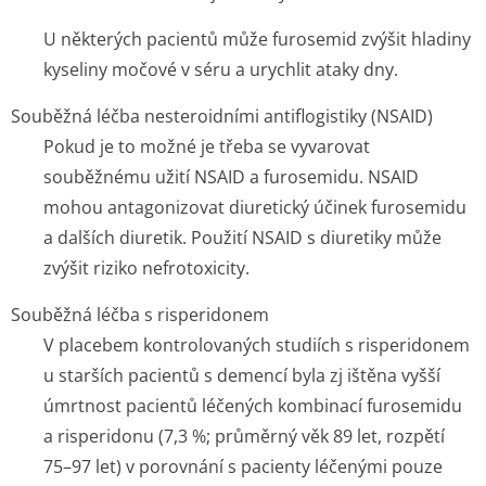
U některých pacientů může furosemid zvýšit hladiny
kyseliny močové v séru a urychlit ataky dny.
Souběžná léčba nesteroidními antiflogistiky (NSAID)
Pokud je to možné je třeba se vyvarovat
souběžnému užití NSAID a furosemidu. NSAID
mohou antagonizovat diuretický účinek furosemidu
a dalších diuretik. Použití NSAID s diuretiky může
zvýšit riziko nefrotoxicity.
Souběžná léčba s risperidonem
V placebem kontrolovaných studiích s risperidonem
u starších pacientů s demencí byla zj ištěna vyšší
úmrtnost pacientů léčených kombinací furosemidu
a risperidonu (7,3 %; průměrný věk 89 let, rozpětí
75–97 let) v porovnání s pacienty léčenými pouze