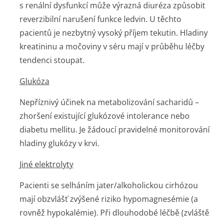
s renální dysfunkcí může výrazná diuréza způsobit
reverzibilní narušení funkce ledvin. U těchto
pacientů je nezbytný vysoký příjem tekutin. Hladiny
kreatininu a močoviny v séru mají v průběhu léčby
tendenci stoupat.
Glukóza
Nepříznivý účinek na metabolizování sacharidů –
zhoršení existující glukózové intolerance nebo
diabetu mellitu. Je žádoucí pravidelné monitorování
hladiny glukózy v krvi.
Jiné elektrolyty
Pacienti se selháním jater/alkoholickou cirhózou
mají obzvlášť zvýšené riziko hypomagnesémie (a
rovněž hypokalémie). Při dlouhodobé léčbě (zvláště