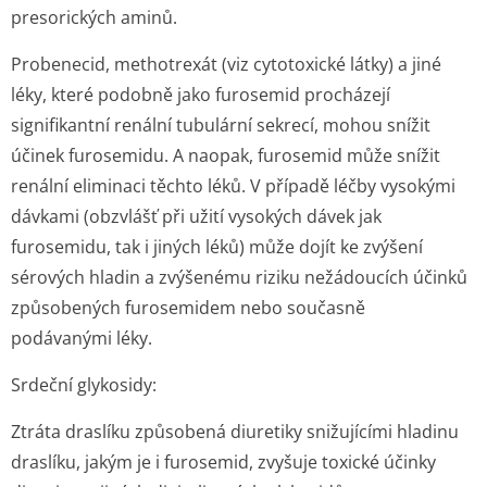
presorických aminů.
Probenecid, methotrexát (viz cytotoxické látky) a jiné
léky, které podobně jako furosemid procházejí
signifikantní renální tubulární sekrecí, mohou snížit
účinek furosemidu. A naopak, furosemid může snížit
renální eliminaci těchto léků. V případě léčby vysokými
dávkami (obzvlášť při užití vysokých dávek jak
furosemidu, tak i jiných léků) může dojít ke zvýšení
sérových hladin a zvýšenému riziku nežádoucích účinků
způsobených furosemidem nebo současně
podávanými léky.
Srdeční glykosidy:
Ztráta draslíku způsobená diuretiky snižujícími hladinu
draslíku, jakým je i furosemid, zvyšuje toxické účinky