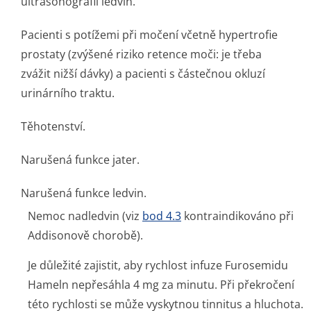
ultrasonografii ledvin.
Pacienti s potížemi při močení včetně hypertrofie
prostaty (zvýšené riziko retence moči: je třeba
zvážit nižší dávky) a pacienti s částečnou okluzí
urinárního traktu.
Těhotenství.
Narušená funkce jater.
Narušená funkce ledvin.
Nemoc nadledvin (viz
bod 4.3
kontraindi­kováno při
Addisonově chorobě).
Je důležité zajistit, aby rychlost infuze Furosemidu
Hameln nepřesáhla 4 mg za minutu. Při překročení
této rychlosti se může vyskytnou tinnitus a hluchota.