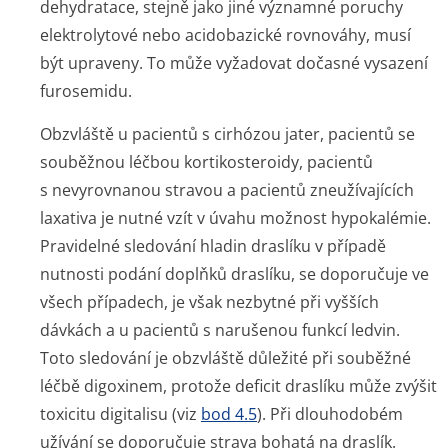
dehydratace, stejně jako jiné významné poruchy
elektrolytové nebo acidobazické rovnováhy, musí
být upraveny. To může vyžadovat dočasné vysazení
furosemidu.
Obzvláště u pacientů s cirhózou jater, pacientů se
souběžnou léčbou kortikosteroidy, pacientů
s nevyrovnanou stravou a pacientů zneužívajících
laxativa je nutné vzít v úvahu možnost hypokalémie.
Pravidelné sledování hladin draslíku v případě
nutnosti podání doplňků draslíku, se doporučuje ve
všech případech, je však nezbytné při vyšších
dávkách a u pacientů s narušenou funkcí ledvin.
Toto sledování je obzvláště důležité při souběžné
léčbě digoxinem, protože deficit draslíku může zvýšit
toxicitu digitalisu (viz
bod 4.5
). Při dlouhodobém
užívání se doporučuje strava bohatá na draslík.