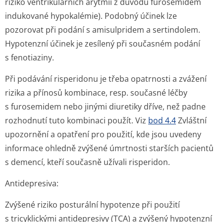
riziko ventrikulárních arytmií z důvodu furosemidem
indukované hypokalémie). Podobný účinek lze
pozorovat při podání s amisulpridem a sertindolem.
Hypotenzní účinek je zesílený při současném podání
s fenotiaziny.
Při podávání risperidonu je třeba opatrnosti a zvážení
rizika a přínosů kombinace, resp. současné léčby
s furosemidem nebo jinými diuretiky dříve, než padne
rozhodnutí tuto kombinaci použít. Viz
bod 4.4
Zvláštní
upozornění a opatření pro použití, kde jsou uvedeny
informace ohledně zvýšené úmrtnosti starších pacientů
s demencí, kteří současně užívali risperidon.
Antidepresiva:
Zvýšené riziko posturální hypotenze při použití
s tricyklickými antidepresivy (TCA) a zvýšený hypotenzní