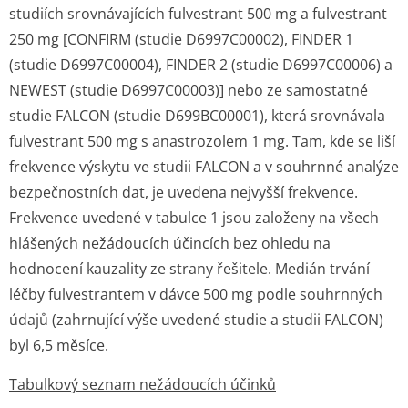
studiích srovnávajících fulvestrant 500 mg a fulvestrant
250 mg [CONFIRM (studie D6997C00002), FINDER 1
(studie D6997C00004), FINDER 2 (studie D6997C00006) a
NEWEST (studie D6997C00003)] nebo ze samostatné
studie FALCON (studie D699BC00001), která srovnávala
fulvestrant 500 mg s anastrozolem 1 mg. Tam, kde se liší
frekvence výskytu ve studii FALCON a v souhrnné analýze
bezpečnostních dat, je uvedena nejvyšší frekvence.
Frekvence uvedené v tabulce 1 jsou založeny na všech
hlášených nežádoucích účincích bez ohledu na
hodnocení kauzality ze strany řešitele. Medián trvání
léčby fulvestrantem v dávce 500 mg podle souhrnných
údajů (zahrnující výše uvedené studie a studii FALCON)
byl 6,5 měsíce.
Tabulkový seznam nežádoucích účinků