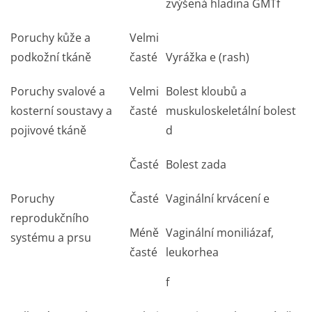
zvýšená hladina GMT
f
Poruchy kůže a
Velmi
podkožní tkáně
časté
Vyrážka
e
(rash)
Poruchy svalové a
Velmi
Bolest kloubů a
kosterní soustavy a
časté
muskuloskeletální bolest
pojivové tkáně
d
Časté
Bolest zad
a
Poruchy
Časté
Vaginální krvácení
e
reprodukčního
Méně
Vaginální moniliáza
f
,
systému a prsu
časté
leukorhea
f