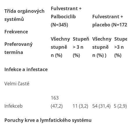
Fulvestrant +
Třída orgánových
Palbociclib
Fulvestrant +
systémů
(N=345)
placebo (N=172)
Frekvence
Všechny
Stupeň
Všechny
Stupe
Preferovaný
stupně
> 3 n
stupně
>3 n
termína
n (%)
(%)
n (%) )
(%)
Infekce a infestace
Velmi časté
163
Infekce
b
(47,2)
11 (3,2)
54 (31,4)
5 (2,9)
Poruchy krve a lymfatického systému