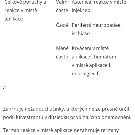
Celkové poruchy a
Velmi
Astenie
a
, reakce v místě
reakce v místě
časté
injekce
b
aplikace
Časté
Periferní neuropatie
e
,
ischias
e
Méně
Krvácení v místě
časté
aplikace
f
, hematom
v místě aplikace
f
,
neuralgie
c,f
a
Zahrnuje nežádoucí účinky, u kterých nelze přesně určit
podíl fulvestrantu v důsledku probíhajícího onemocnění.
Termín reakce v místě aplikace nezahrnuje termíny