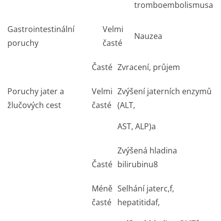
tromboembolismus
a
Gastrointestinální
Velmi
Nauzea
poruchy
časté
Časté
Zvracení, průjem
Poruchy jater a
Velmi
Zvýšení jaterních enzymů
žlučových cest
časté
(ALT,
AST, ALP)
a
Zvýšená hladina
Časté
bilirubinu
8
Méně
Selhání jater
c,f
,
časté
hepatitida
f
,