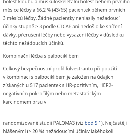
bolest kloubů a muskuloskeletální bolest během prvního
měsíce léčby a 66,2 % (43/65) pacientek během prvních
3 měsíců léčby. Žádné pacientky nehlásily nežádoucí
účinky stupně > 3 podle CTCAE ani nedošlo ke snížení
dávky, přerušení léčby nebo vysazení léčby v důsledku
těchto nežádoucích účinků.
Kombinační léčba s palbociklibem
Celkový bezpečnostní profil fulvestrantu při použití
v kombinaci s palbociklibem je založen na údajích
získaných u 517 pacientek s HR-pozitivním, HER2-
negativním pokročilým nebo metastatickým
karcinomem prsu v
randomizované studii PALOMA3 (viz
bod 5.1
). Nejčastěji
hlášenými (> 20 %) nežádoucími účinky jakéhokoli