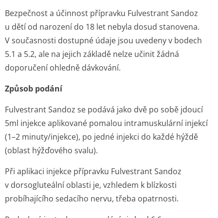
Bezpečnost a účinnost přípravku Fulvestrant Sandoz
u dětí od narození do 18 let nebyla dosud stanovena.
V současnosti dostupné údaje jsou uvedeny v bodech
5.1 a 5.2, ale na jejich základě nelze učinit žádná
doporučení ohledně dávkování.
Způsob podání
Fulvestrant Sandoz se podává jako dvě po sobě jdoucí
5ml injekce aplikované pomalou intramuskulární injekcí
(1–2 minuty/injekce), po jedné injekci do každé hýždě
(oblast hýžďového svalu).
Při aplikaci injekce přípravku Fulvestrant Sandoz
v dorsogluteální oblasti je, vzhledem k blízkosti
probíhajícího sedacího nervu, třeba opatrnosti.