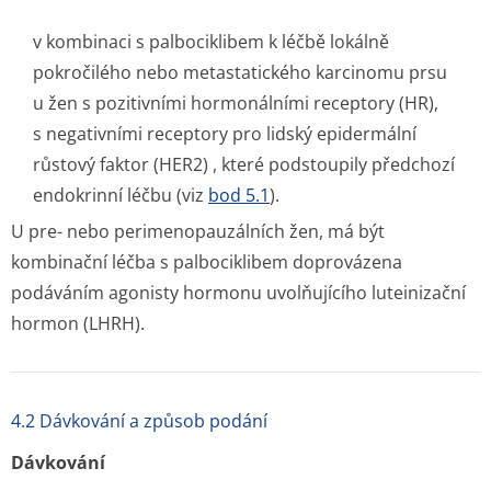
v kombinaci s palbociklibem k léčbě lokálně
pokročilého nebo metastatického karcinomu prsu
u žen s pozitivními hormonálními receptory (HR),
s negativními receptory pro lidský epidermální
růstový faktor (HER2) , které podstoupily předchozí
endokrinní léčbu (viz
bod 5.1
).
U pre- nebo perimenopauzálních žen, má být
kombinační léčba s palbociklibem doprovázena
podáváním agonisty hormonu uvolňujícího luteinizační
hormon (LHRH).
4.2 Dávkování a způsob podání
Dávkování