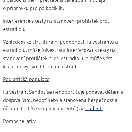
s palbociklibem, přečtěte si také souhrn údajů
o přípravku pro palbociklib.
Interference s testy na stanovení protilátek proti
estradiolu
Vzhledem ke strukturální podobnosti fulvestrantu a
estradiolu, může fulvestrant interferovat s testy na
stanovení protilátek proti estradiolu, a může vést
k falešně vyšším hladinám estradiolu.
Pediatrická populace
Fulvestrant Sandoz se nedoporučuje podávat dětem a
dospívajícím, neboť nebyla stanovena bezpečnost a
účinnost u této skupiny pacientů (viz
bod 5.1
).
Pomocné látky