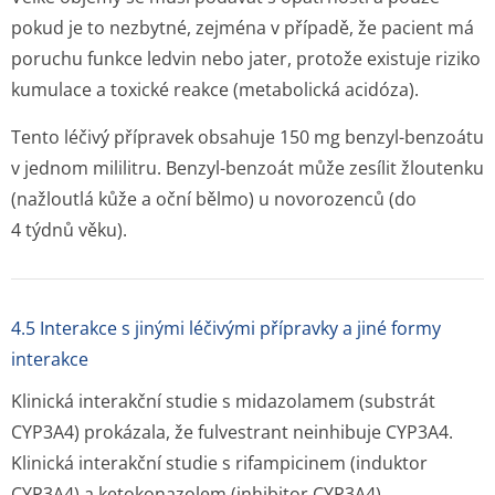
pokud je to nezbytné, zejména v případě, že pacient má
poruchu funkce ledvin nebo jater, protože existuje riziko
kumulace a toxické reakce (metabolická acidóza).
Tento léčivý přípravek obsahuje 150 mg benzyl-benzoátu
v jednom mililitru. Benzyl-benzoát může zesílit žloutenku
(nažloutlá kůže a oční bělmo) u novorozenců (do
4 týdnů věku).
4.5 Interakce s jinými léčivými přípravky a jiné formy
interakce
Klinická interakční studie s midazolamem (substrát
CYP3A4) prokázala, že fulvestrant neinhibuje CYP3A4.
Klinická interakční studie s rifampicinem (induktor
CYP3A4) a ketokonazolem (inhibitor CYP3A4)