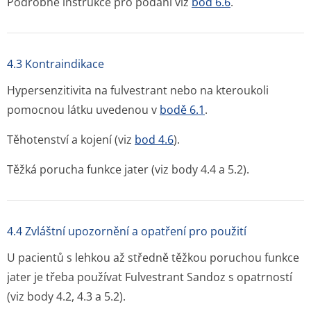
Podrobné instrukce pro podání viz
bod 6.6
.
4.3 Kontraindikace
Hypersenzitivita na fulvestrant nebo na kteroukoli
pomocnou látku uvedenou v
bodě 6.1
.
Těhotenství a kojení (viz
bod 4.6
).
Těžká porucha funkce jater (viz body 4.4 a 5.2).
4.4 Zvláštní upozornění a opatření pro použití
U pacientů s lehkou až středně těžkou poruchou funkce
jater je třeba používat Fulvestrant Sandoz s opatrností
(viz body 4.2, 4.3 a 5.2).