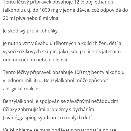
Tento léčivý přípravek obsahuje 12 % obj. ethanolu
(alkoholu), tj. do 1000 mg v jedné dávce, což odpovídá do
20 ml piva nebo 8 ml vína.
Je škodlivý pro alkoholiky.
Je nutno vzít v úvahu u těhotných a kojících žen, dětí a
vysoce rizikových skupin, jako jsou pacienti s jaterním
onemocněním nebo epilepsií.
Tento léčivý přípravek obsahuje 100 mg benzylalkoholu
v jednom mililitru. Benzylalkohol může způsobit
alergické reakce.
Benzylalkohol je spojován se závažnými nežádoucími
účinky zahrnujícími problémy s dýcháním
(zvané„gasping syndrom“) u malých dětí.
Velké objemy se musí podávat s opatrností a pouze