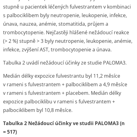
stupně u pacientek léčených fulvestrantem v kombinaci
s palbociklibem byly neutropenie, leukopenie, infekce,
únava, nauzea, anémie, stomatitida, průjem a
trombocytopenie. Nejčastěji hlášené nežádoucí reakce
(> 2 %) stupně > 3 byly neutropenie, leukopenie, anémie,
infekce, zvýšení AST, trombocytopenie a únava.
Tabulka 2 uvádí nežádoucí účinky ze studie PALOMA3
.
Medián délky expozice fulvestrantu byl 11,2 měsíce
v rameni s fulvestrantem + palbociklibem a 4,9 měsíce
v rameni s fulvestrantem + placebem. Medián délky
expozice palbociklibu v rameni s fulvestrantem +
palbociklibem byl 10,8 měsíce.
Tabulka 2 Nežádoucí účinky ve studii PALOMA3 (n
= 517)