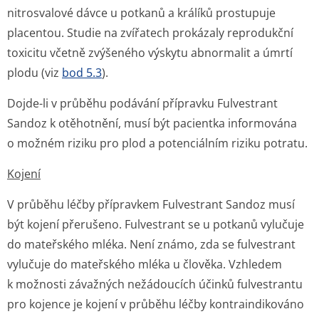
nitrosvalové dávce u potkanů a králíků prostupuje
placentou. Studie na zvířatech prokázaly reprodukční
toxicitu včetně zvýšeného výskytu abnormalit a úmrtí
plodu (viz
bod 5.3
).
Dojde-li v průběhu podávání přípravku Fulvestrant
Sandoz k otěhotnění, musí být pacientka informována
o možném riziku pro plod a potenciálním riziku potratu.
Kojení
V průběhu léčby přípravkem Fulvestrant Sandoz musí
být kojení přerušeno. Fulvestrant se u potkanů vylučuje
do mateřského mléka. Není známo, zda se fulvestrant
vylučuje do mateřského mléka u člověka. Vzhledem
k možnosti závažných nežádoucích účinků fulvestrantu
pro kojence je kojení v průběhu léčby kontraindikováno