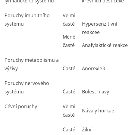
lymfatického systému
krevních destiček
e
Poruchy imunitního
Velmi
systému
časté
Hypersenzitivní
reakce
e
Méně
časté
Anafylaktické reakce
Poruchy metabolismu a
výživy
Časté
Anorexie
3
Poruchy nervového
systému
Časté
Bolest hlavy
Cévní poruchy
Velmi
Návaly horka
e
časté
Časté
Žilní