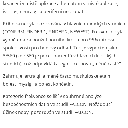
krvácení v místě aplikace a hematom v místě aplikace,
ischias, neuralgii a periferní neuropatii.
Příhoda nebyla pozorována v hlavních klinických studiích
(CONFIRM, FINDER 1, FINDER 2, NEWEST). Frekvence byla
vypočtena za použití horního limitu pro 95% interval
spolehlivosti pro bodový odhad. Ten je vypočten jako
3/560 (kde 560 je počet pacientů v hlavních klinických
studiích), což odpovídá kategorii četnosti „méně časté“.
Zahrnuje: artralgii a méně často muskuloskeletální
bolest, myalgii a bolest končetin.
Kategorie frekvence se liší v souhrnné analýze
bezpečnostních dat a ve studii FALCON. Nežádoucí
účinek nebyl pozorován ve studii FALCON.