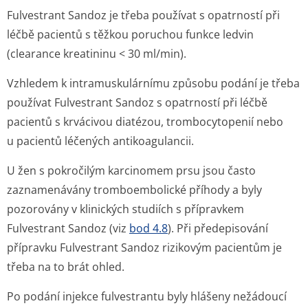
Fulvestrant Sandoz je třeba používat s opatrností při
léčbě pacientů s těžkou poruchou funkce ledvin
(clearance kreatininu < 30 ml/min).
Vzhledem k intramuskulárnímu způsobu podání je třeba
používat Fulvestrant Sandoz s opatrností při léčbě
pacientů s krvácivou diatézou, trombocytopenií nebo
u pacientů léčených antikoagulancii.
U žen s pokročilým karcinomem prsu jsou často
zaznamenávány tromboembolické příhody a byly
pozorovány v klinických studiích s přípravkem
Fulvestrant Sandoz (viz
bod 4.8
). Při předepisování
přípravku Fulvestrant Sandoz rizikovým pacientům je
třeba na to brát ohled.
Po podání injekce fulvestrantu byly hlášeny nežádoucí