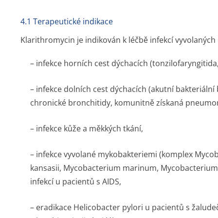
4.1 Terapeutické indikace
Klarithromycin je indikován k léčbě infekcí vyvolaných 
– infekce horních cest dýchacích (tonzilofaryn­gitida,
– infekce dolních cest dýchacích (akutní bakteriální
chronické bronchitidy, komunitně získaná pneumon
– infekce kůže a měkkých tkání,
– infekce vyvolané mykobakteriemi (komplex
Mycob
kansasii
,
Mycobacterium marinum
,
Mycobacterium
infekcí u pacientů s AIDS,
– eradikace
Helicobacter pylori
u pacientů s žalud