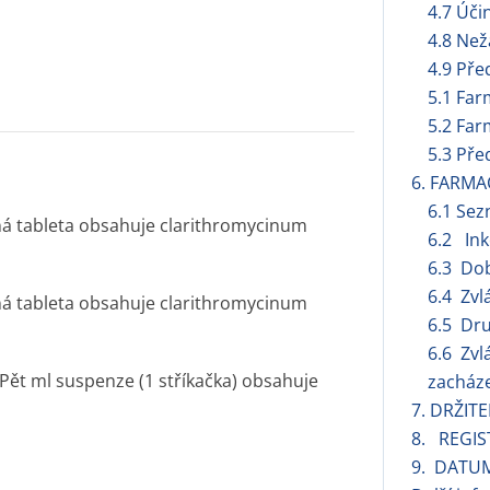
4.7 Úči
4.8 Než
4.9 Pře
i
5.1 Far
5.2 Far
5.3 Pře
6. FARMA
6.1 Se
ná tableta obsahuje clarithromycinum
6.2 Ink
6.3 Dob
6.4 Zvl
ná tableta obsahuje clarithromycinum
6.5 Dru
6.6 Zvl
Pět ml suspenze (1 stříkačka) obsahuje
zacháze
7. DRŽIT
8. REGIS
9. DATU