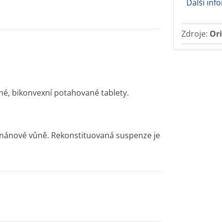
Další inf
Zdroje:
Ori
né, bikonvexní potahované tablety.
anánové vůně. Rekonstituovaná suspenze je