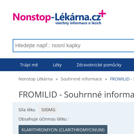
Trápí mě
Léky
Zdravotnické pomůcky
Nonstop Lékárna
»
Souhrnné informace
»
FROMILID -
FROMILID - Souhrnné inform
Síla léku
500MG
Obsahuje účinnou látku :
KLARITHROMYCIN (CLARITHROMYCINUM)