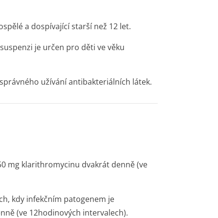
pělé a dospívající starší než 12 let.
suspenzi je určen pro děti ve věku
právného užívání antibakteriál­ních látek.
250 mg klarithromycinu dvakrát denně (ve
dech, kdy infekčním patogenem je
nně (ve 12hodinových intervalech).