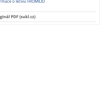
ormace o léčivu FROMILID
ginál PDF (sukl.cz)