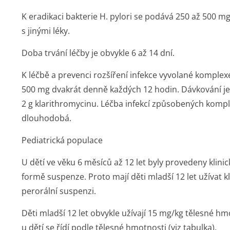
K
eradikaci bakterie H. pylori
se podává 250 až 500 mg
s jinými léky.
Doba trvání léčby je obvykle 6 až 14 dní.
K
léčbě a prevenci
rozšíření infekce vyvolané komple
500 mg dvakrát denně každých 12 hodin. Dávkování je
2 g klarithromycinu. Léčba infekcí způsobených kom
dlouhodobá.
Pediatrická populace
U dětí ve věku 6 měsíců až 12 let byly provedeny klini
formě suspenze. Proto mají děti mladší 12 let užívat 
perorální suspenzi.
Děti mladší 12 let
obvykle užívají 15 mg/kg tělesné h
u dětí se řídí podle tělesné hmotnosti (viz tabulka).