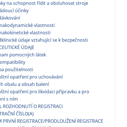
nky na schopnost řídit a obsluhovat stroje
ádoucí účinky
dávkování
makodynamické vlastnosti
makokinetické vlastnosti
dklinické údaje vztahující se k bezpečnosti
CEUTICKÉ ÚDAJE
znam pomocných látek
ompatibility
a použitelnosti
áštní opatření pro uchovávání
h obalu a obsah balení
áštní opatření pro likvidaci přípravku a pro
ní s ním
EL ROZHODNUTÍ O REGISTRACI
TRAČNÍ ČÍSLO(A)
M PRVNÍ REGISTRACE/PRODLOUŽENÍ REGISTRACE