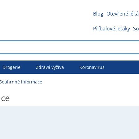
Blog
Otevřené léká
Příbalové letáky
So
Drogerie
Zdravá výživa
Koronavirus
 Souhrnné informace
ace