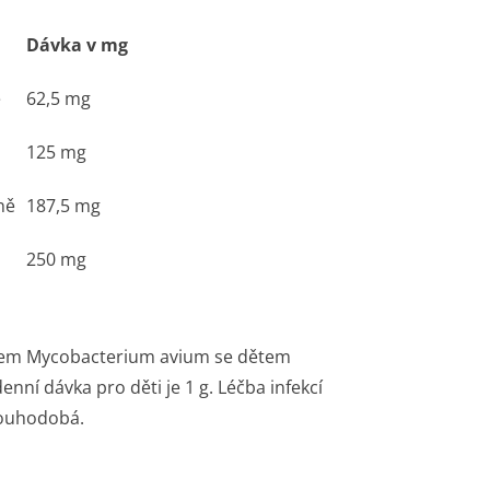
Dávka v mg
ě
62,5 mg
125 mg
ně
187,5 mg
250 mg
xem
Mycobacterium avium
se dětem
ní dávka pro děti je 1 g. Léčba infekcí
louhodobá.