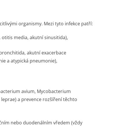
citlivými organismy. Mezi tyto infekce patří:
 otitis media, akutní sinusitida),
 bronchitida, akutní exacerbace
ie a atypická pneumonie),
acterium avium
,
Mycobacterium
 leprae
) a prevence rozšíření těchto
ečním nebo duodenálním vředem (vždy