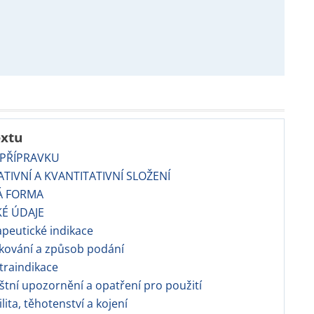
extu
 PŘÍPRAVKU
TATIVNÍ A KVANTITATIVNÍ SLOŽENÍ
Á FORMA
KÉ ÚDAJE
apeutické indikace
kování a způsob podání
traindikace
áštní upozornění a opatření pro použití
ilita, těhotenství a kojení