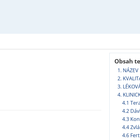
Obsah t
1. NÁZEV
2. KVALI
3. LÉKOV
4. KLINIC
4.1 Ter
4.2 Dáv
4.3 Kon
4.4 Zvl
4.6 Fert