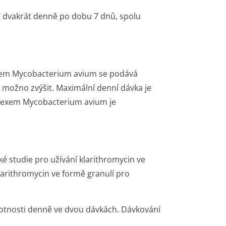
 dvakrát denně po dobu 7 dnů, spolu
xem
Mycobacterium avium
se podává
 možno zvýšit. Maximální denní dávka je
plexem
Mycobacterium avium
je
cké studie pro užívání klarithromycin ve
klarithromycin ve formě granulí pro
motnosti denně ve dvou dávkách. Dávkování