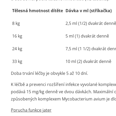
Tělesná hmotnost dítěte
Dávka v ml (stříkačka)
8 kg
2,5 ml (1/2) dvakrát denn
16 kg
5 ml (1) dvakrát denně
24 kg
7,5 ml (1 1/2) dvakrát den
33 kg
10 ml (2) dvakrát denně
Doba trvání léčby je obvykle 5 až 10 dní.
K léčbě a prevenci
rozšíření infekce vyvolané komple
podává 15 mg/kg denně ve dvou dávkách. Maximální den
způsobených komplexem
Mycobacterium avium
je d
Porucha funkce jater