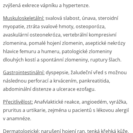
zvýšená exkrece vápníku a hypertenze.
Muskuloskeletál­ní:
svalová slabost, únava, steroidní
myopatie, ztráta svalové hmoty, osteoporóza,
avaskulární osteonekróza, vertebrální kompresivní
zlomenina, pomalé hojení zlomenin, aseptické nekrózy
hlavice femuru a humeru, patologické zlomeniny
dlouhých kostí a spontánní zlomeniny, ruptury šlach.
Gastrointesti­nální:
dyspepsie, žaludeční vřed s možnou
následnou perforací a krvácením, pankreatitida,
abdominální distenze a ulcerace ezofagu.
Přecitlivělost:
Anafvlaktické reakce, angioedém, vyrážka,
pruritus a urtikarie, zejména u pacientů s lékovou alergií
v anamnéze.
Dermatologické:
narušení hojení ran, tenká křehká kůže,