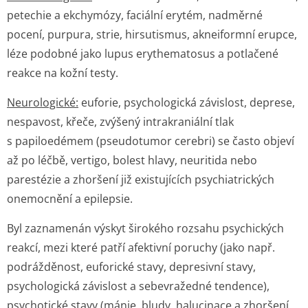
petechie a ekchymózy, faciální erytém, nadměrné
pocení, purpura, strie, hirsutismus, akneiformní erupce,
léze podobné jako lupus erythematosus a potlačené
reakce na kožní testy.
Neurologické:
euforie, psychologická závislost, deprese,
nespavost, křeče, zvýšený intrakraniální tlak
s papiloedémem (pseudotumor cerebri) se často objeví
až po léčbě, vertigo, bolest hlavy, neuritida nebo
parestézie a zhoršení již existujících psychiatrických
onemocnění a epilepsie.
Byl zaznamenán výskyt širokého rozsahu psychických
reakcí, mezi které patří afektivní poruchy (jako např.
podrážděnost, euforické stavy, depresivní stavy,
psychologická závislost a sebevražedné tendence),
psychotické stavy (mánie, bludy, halucinace a zhoršení