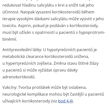
redukovat hladinu salicylátu v krvi a snížit tak jeho
účinnost. Naopak vysazení kortikosteroidů během
terapie vysokými dávkami salicylátu může vyústit v jeho
toxicitu. Aspirin, pokud je podáván s kortikosteroidy,
musí být užíván s opatrností u pacientů s hypoprotrom­
binémií.
Antityreoideální látky: U hypotyreózních pacientů je
metabolická clearance kortikosteroidů snížena,
u hypertyreózních zvýšena. Změna stavu štítné žlázy
u pacientů si může vyžádat úpravu dávky
adrenokortikoidů.
Vakcíny: Tvorba protilátek může být oslabena,
neurologické komplikace mohou být častější u pacientů
užívajících kortikosteroidy (viz
bod 4.4
).