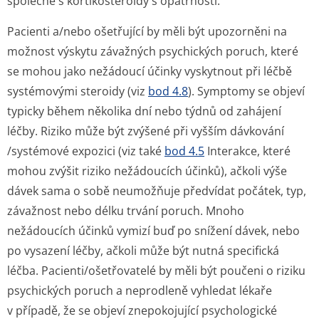
společně s kortikosteroidy s opatrností.
Pacienti a/nebo ošetřující by měli být upozorněni na
možnost výskytu závažných psychických poruch, které
se mohou jako nežádoucí účinky vyskytnout při léčbě
systémovými steroidy (viz
bod 4.8
). Symptomy se objeví
typicky během několika dní nebo týdnů od zahájení
léčby. Riziko může být zvýšené při vyšším dávkování
/systémové expozici (viz také
bod 4.5
Interakce, které
mohou zvýšit riziko nežádoucích účinků), ačkoli výše
dávek sama o sobě neumožňuje předvídat počátek, typ,
závažnost nebo délku trvání poruch. Mnoho
nežádoucích účinků vymizí buď po snížení dávek, nebo
po vysazení léčby, ačkoli může být nutná specifická
léčba. Pacienti/ošet­řovatelé by měli být poučeni o riziku
psychických poruch a neprodleně vyhledat lékaře
v případě, že se objeví znepokojující psychologické