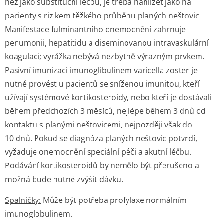
než jako substituční léčbu, je třeba nahlížet jako na
pacienty s rizikem těžkého průběhu planých neštovic.
Manifestace fulminantního onemocnění zahrnuje
penumonii, hepatitidu a diseminovanou intravaskulární
koagulaci; vyrážka nebývá nezbytně výrazným prvkem.
Pasivní imunizaci imunoglibulinem varicella zoster je
nutné provést u pacientů se sníženou imunitou, kteří
užívají systémové kortikosteroidy, nebo kteří je dostávali
během předchozích 3 měsíců, nejlépe během 3 dnů od
kontaktu s planými neštovicemi, nejpozději však do
10 dnů. Pokud se diagnóza planých neštovic potvrdí,
vyžaduje onemocnění speciální péči a akutní léčbu.
Podávání kortikosteroidů by nemělo být přerušeno a
možná bude nutné zvýšit dávku.
Spalničky:
Může být potřeba profylaxe normálním
imunoglobulinem.