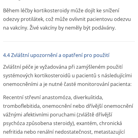
Během léčby kortikosteroidy může dojít ke snížení
odezvy protilátek, což může ovlivnit pacientovu odezvu
na vakcíny. Živé vakcíny by neměly být podávány.
4.4 Zvláštní upozornění a opatření pro použití
Zvláštní péče je vyžadována při zamýšleném použití
systémových kortikosteroidů u pacientů s následujícími
onemocněními a je nutné časté monitorování pacienta:
Recentní střevní anastomóza, diverkuíitida,
tromboflebitida, onemocnění nebo dřívější onemocnění
vážnými afektivními poruchami (zvláště dřívější
psychóza způsobena steroidy), exantém, chronická
nefritida nebo renální nedostatečnost, metastazující