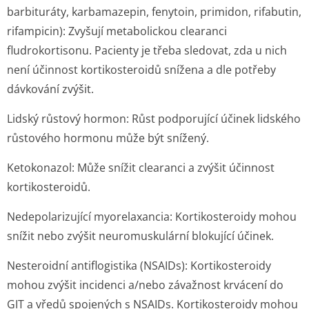
barbituráty, karbamazepin, fenytoin, primidon, rifabutin,
rifampicin): Zvyšují metabolickou clearanci
fludrokortisonu. Pacienty je třeba sledovat, zda u nich
není účinnost kortikosteroidů snížena a dle potřeby
dávkování zvýšit.
Lidský růstový hormon: Růst podporující účinek lidského
růstového hormonu může být snížený.
Ketokonazol: Může snížit clearanci a zvýšit účinnost
kortikosteroidů.
Nedepolarizující myorelaxancia: Kortikosteroidy mohou
snížit nebo zvýšit neuromuskulární blokující účinek.
Nesteroidní antiflogistika (NSAIDs): Kortikosteroidy
mohou zvýšit incidenci a/nebo závažnost krvácení do
GIT a vředů spojených s NSAIDs. Kortikosteroidy mohou