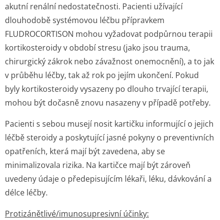
akutní renální nedostatečnosti. Pacienti užívající
dlouhodobě systémovou léčbu přípravkem
FLUDROCORTISON mohou vyžadovat podpůrnou terapii
kortikosteroidy v období stresu (jako jsou trauma,
chirurgický zákrok nebo závažnost onemocnění), a to jak
v průběhu léčby, tak až rok po jejím ukončení. Pokud
byly kortikosteroidy vysazeny po dlouho trvající terapii,
mohou být dočasně znovu nasazeny v případě potřeby.
Pacienti s sebou musejí nosit kartičku informující o jejich
léčbě steroidy a poskytující jasné pokyny o preventivních
opatřeních, která mají být zavedena, aby se
minimalizovala rizika. Na kartičce mají být zároveň
uvedeny údaje o předepisujícím lékaři, léku, dávkování a
délce léčby.
Protizánětlivé/i­munosupresivní účinky: