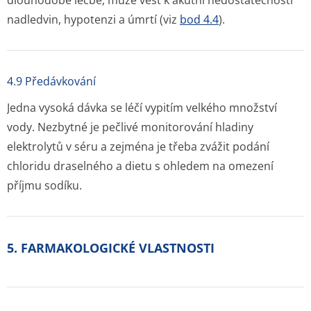
dlouhodobé léčbě, může vést k akutní nedostatečnosti
nadledvin, hypotenzi a úmrtí (viz
bod 4.4
).
4.9 Předávkování
Jedna vysoká dávka se léčí vypitím velkého množství
vody. Nezbytné je pečlivé monitorování hladiny
elektrolytů v séru a zejména je třeba zvážit podání
chloridu draselného a dietu s ohledem na omezení
příjmu sodíku.
5. FARMAKOLOGICKÉ VLASTNOSTI