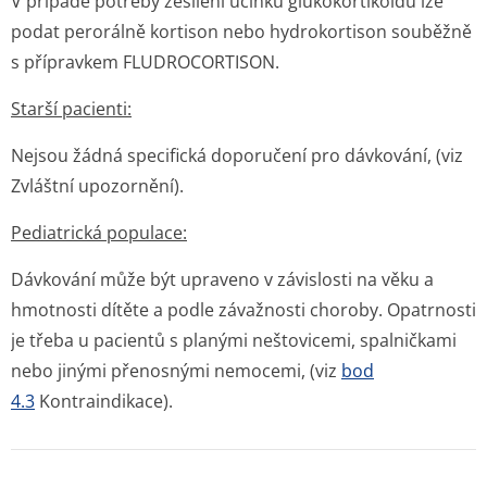
V případě potřeby zesílení účinku glukokortikoidu lze
podat perorálně kortison nebo hydrokortison souběžně
s přípravkem FLUDROCORTISON.
Starší pacienti:
Nejsou žádná specifická doporučení pro dávkování, (viz
Zvláštní upozornění).
Pediatrická populace:
Dávkování může být upraveno v závislosti na věku a
hmotnosti dítěte a podle závažnosti choroby. Opatrnosti
je třeba u pacientů s planými neštovicemi, spalničkami
nebo jinými přenosnými nemocemi, (viz
bod
4.3
Kontraindi­kace).