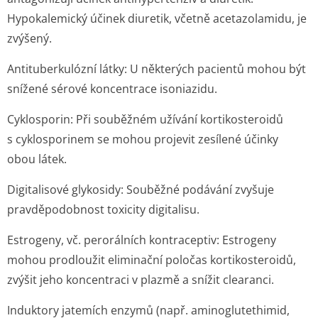
Hypokalemický účinek diuretik, včetně acetazolamidu, je
zvýšený.
Antituberkulózní látky: U některých pacientů mohou být
snížené sérové koncentrace isoniazidu.
Cyklosporin: Při souběžném užívání kortikosteroidů
s cyklosporinem se mohou projevit zesílené účinky
obou látek.
Digitalisové glykosidy: Souběžné podávání zvyšuje
pravděpodobnost toxicity digitalisu.
Estrogeny, vč. perorálních kontraceptiv: Estrogeny
mohou prodloužit eliminační poločas kortikosteroidů,
zvýšit jeho koncentraci v plazmě a snížit clearanci.
Induktory jatemích enzymů (např. aminoglutethimid,