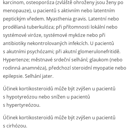
karcinom, osteoporóza (zvláště ohroženy jsou ženy po
menopauze), u pacientů s aktivním nebo latentním
peptickým vředem. Myasthenia gravis. Latentní nebo
prodělaná tuberkulóza; při přítomnosti lokální nebo
systémové viróze, systémové mykóze nebo při
antibiotiky nekontrolovaných infekcích. U pacientů
s akutními psychózami; při akutní glomerulonefritidě.
Hypertenze; městnavé srdeční selhání; glaukom (nebo
rodinná anamnéza), předchozí steroidní myopatie nebo
epilepsie. Selhání jater.
Účinek kortikosteroidů může být zvýšen u pacientů
s hypotyreózou nebo snížen u pacientů
s hypertyreózou.
Účinek kortikosteroidů může být zvýšen u pacientů
s cirhózou.