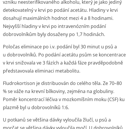
vzniku neesterifikovaného alkoholu, který je jako jediný
detekovatelný v krvi po podání acetátu. Hladiny v krvi
dosahují maximálních hodnot mezi 4 a 8 hodinami.
Nejvyšší hladiny v krvi po intravenózním podání
dobrovolníkům byly dosaženy po 1,7 hodinách.
Poločas eliminace po i.v. podání byl 30 minut u psů a
u dobrovolníků. Po podání acetátu psům se koncentrace
v krvi snižovala ve 3 fázích a každá fáze pravděpodobně
představovala eliminaci metabolitu.
Fludrokortison je distribuován do celého těla. Ze 70–80
% se váže na krevní bílkoviny, zejména na globuliny.
Poměr koncentrací léčiva v mozkomíšním moku (CSF) ku
plazmě byl u dobrovolníků 1:6.
U potkanů se většina dávky vyloučila žlučí, u psů a
morčat se většina dávky vyloučila močí. U dobrovolníků