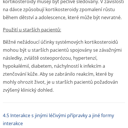
kortikosteroidy musejí být pečlivě sledovány. V závislosti
na dávce způsobují kortikosteroidy zpomalení růstu
během dětství a adolescence, které může být nevratné.
Použití u starších pacientů:
Běžné nežádoucí účinky systémových kortikosteroidů
mohou být u starších pacientů spojovány se závažnými
následky, zvláště osteoporózou, hypertenzí,
hypokalémií, diabetem, náchylností k infekcím a
ztenčování kůže. Aby se zabránilo reakcím, které by
mohly ohrozit život, je u starších pacientů požadován
zvýšený klinický dohled.
4.5 Interakce s jinými léčivými přípravky a jiné formy
interakce