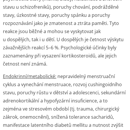
stavu u schizofreniků), poruchy chování, podrážděné
stavy, úzkostné stavy, poruchy spánku a poruchy
rozpoznávání jako je zmatenost a ztráta paměti. Tyto
reakce jsou běžné a mohou se vyskytovat jak
u dospělých, tak i u dětí. U dospělých je četnost výskytu
závažnějších reakcí 5–6 %. Psychologické účinky byly
zaznamenány při vysazení kortikosteroidů, ale jejich
četnost není známá.
Endokrinní/me­tabolické:
nepravidelný menstruační
cyklus a vynechání menstruace, rozvoj cushingoidního
stavu, poruchy růstu v dětství a adolescenci, sekundární
adrenokortikální a hypofyzární insuficience, a to
zejména ve stresovém období (tj. trauma, chirurgický
zákrok, onemocnění), snížená tolerance sacharidů,
manifestace latentního diabetů mellitu a nutnost zvýšit