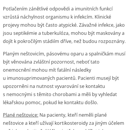
Potlačením zánětlivé odpovědi a imunitních funkcí
vzrůstá náchylnost organismu k infekcím. Klinické
projevy mohou být často atypické. Závažné infekce, jako
jsou septikémie a tuberkulóza, mohou být maskovány a
dojít k pokročilým stádiím dříve, než budou rozpoznány.
Planým neštovicím, pásovému oparu a spalničkám musí
být věnována zvláštní pozornost, neboť tato
onemocnění mohou mít fatální následky
u imunosuprimo­vaných pacientů. Pacienti musejí být
upozorněni na nutnost vyvarování se kontaktu
s nemocnými s těmito chorobami a měli by vyhledat
lékařskou pomoc, pokud ke kontaktu došlo.
Plané neštovice:
Na pacienty, kteří neměli plané
neštovice a kteří užívají kortikosteroidy za jiným účelem