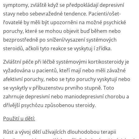
symptomy, zvláště když se předpokládají depresivní
stavy nebo sebevražedné tendence. Pacienti/ošet­
řovatelé by měli být upozorněni na možné psychické
poruchy, které se mohou objevit buď během nebo
bezprostředně po snížení/vysazení systémových
steroidů, ačkoli tyto reakce se vyskytuj í zřídka.
Zvláštní péče při léčbě systémovými kortikosteroidy je
vyžadována u pacientů, kteří mají nebo měli závažné
afektivní poruchy, nebo se tyto poruchy vyskytují nebo
se vyskytly v příbuzenstvu prvního stupně. Toto
zahrnuje depresivní nebo maniodepresivní chorobu a
dřívější psychózu způsobenou steroidy.
Použití u dětí:
Růst a vývoj dětí užívajících dlouhodobou terapii