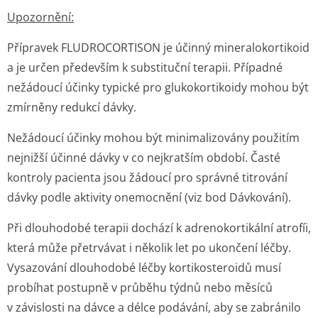
Upozornění:
Přípravek FLUDROCORTISON je účinný mineralokortikoid
a je určen především k substituční terapii. Případné
nežádoucí účinky typické pro glukokortikoidy mohou být
zmírněny redukcí dávky.
Nežádoucí účinky mohou být minimalizovány použitím
nejnižší účinné dávky v co nejkratším období. Časté
kontroly pacienta jsou žádoucí pro správné titrování
dávky podle aktivity onemocnění (viz bod Dávkování).
Při dlouhodobé terapii dochází k adrenokortikální atrofíi,
která může přetrvávat i několik let po ukončení léčby.
Vysazování dlouhodobé léčby kortikosteroidů musí
probíhat postupně v průběhu týdnů nebo měsíců
v závislosti na dávce a délce podávání, aby se zabránilo