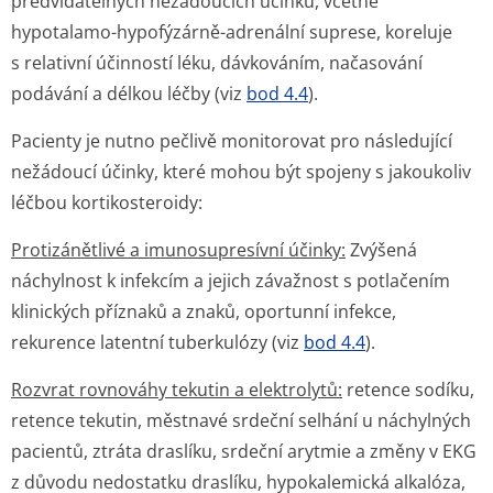
předvídatelných nežádoucích účinků, včetně
hypotalamo-hypofýzárně-adrenální suprese, koreluje
s relativní účinností léku, dávkováním, načasování
podávání a délkou léčby (viz
bod 4.4
).
Pacienty je nutno pečlivě monitorovat pro následující
nežádoucí účinky, které mohou být spojeny s jakoukoliv
léčbou kortikosteroidy:
Protizánětlivé a imunosupresívní účinky:
Zvýšená
náchylnost k infekcím a jejich závažnost s potlačením
klinických příznaků a znaků, oportunní infekce,
rekurence latentní tuberkulózy (viz
bod 4.4
).
Rozvrat rovnováhy tekutin a elektrolytů:
retence sodíku,
retence tekutin, městnavé srdeční selhání u náchylných
pacientů, ztráta draslíku, srdeční arytmie a změny v EKG
z důvodu nedostatku draslíku, hypokalemická alkalóza,