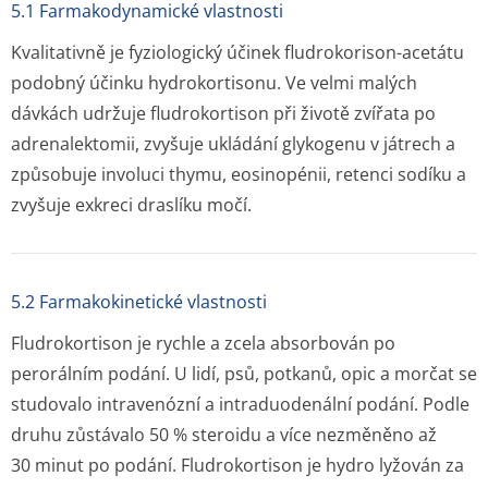
5.1 Farmakodynamické vlastnosti
Kvalitativně je fyziologický účinek fludrokorison-acetátu
podobný účinku hydrokortisonu. Ve velmi malých
dávkách udržuje fludrokortison při životě zvířata po
adrenalektomii, zvyšuje ukládání glykogenu v játrech a
způsobuje involuci thymu, eosinopénii, retenci sodíku a
zvyšuje exkreci draslíku močí.
5.2 Farmakokinetické vlastnosti
Fludrokortison je rychle a zcela absorbován po
perorálním podání. U lidí, psů, potkanů, opic a morčat se
studovalo intravenózní a intraduodenální podání. Podle
druhu zůstávalo 50 % steroidu a více nezměněno až
30 minut po podání. Fludrokortison je hydro lyžován za