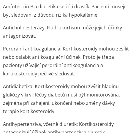
Amfotericin B a diuretika šetřící draslík: Pacienti musejí
být sledováni z důvodu rizika hypokalémie.
Anticholinesterázy: Fludrokortison může jejich účinky
antagonizovat.
Perorální antikoagulancia: Kortikosteroidy mohou zesílit
nebo oslabit antikoagulační účinek. Proto je třeba
pacienty užívající perorální antikoagulancia a
kortikosteroidy pečlivě sledovat.
Antidiabetika: Kortikosteroidy mohou zvýšit hladinu
glukózy v krvi; léčby diabetů musí být monitorována,
zejména při zahájení, ukončení nebo změny dávky
terapie kortikosteroidy.
Antihypertenziva, včetně diuretik: Kortikosteroidy
antagonizují účinek antihypertenziv a diuretik.