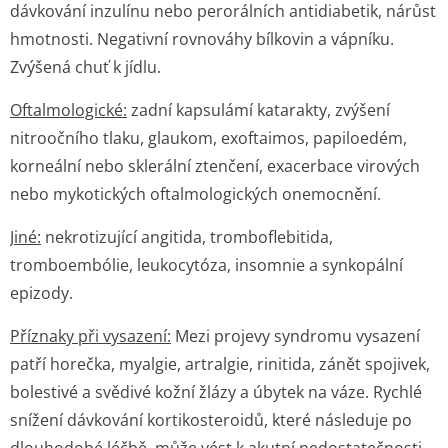
dávkování inzulínu nebo perorálních antidiabetik, nárůst
hmotnosti. Negativní rovnováhy bílkovin a vápníku.
Zvýšená chuť k jídlu.
Oftalmologické:
zadní kapsulámí katarakty, zvýšení
nitroočního tlaku, glaukom, exoftaimos, papiloedém,
korneální nebo sklerální ztenčení, exacerbace virových
nebo mykotických oftalmologických onemocnění.
Jiné:
nekrotizující angitida, tromboflebitida,
tromboembólie, leukocytóza, insomnie a synkopální
epizody.
Příznaky při vysazení:
Mezi projevy syndromu vysazení
patří horečka, myalgie, artralgie, rinitida, zánět spojivek,
bolestivé a svědivé kožní žlázy a úbytek na váze. Rychlé
snížení dávkování kortikosteroidů, které následuje po