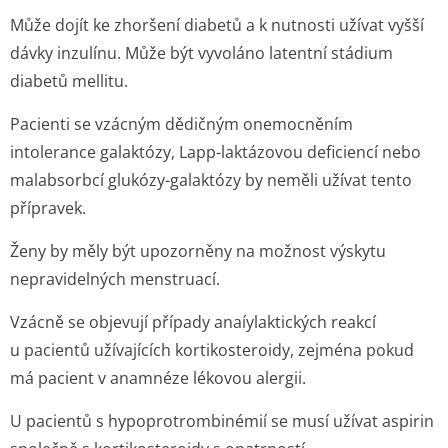
Může dojít ke zhoršení diabetů a k nutnosti užívat vyšší
dávky inzulínu. Může být vyvoláno latentní stádium
diabetů mellitu.
Pacienti se vzácným dědičným onemocněním
intolerance galaktózy, Lapp-laktázovou deficiencí nebo
malabsorbcí glukózy-galaktózy by neměli užívat tento
přípravek.
Ženy by měly být upozorněny na možnost výskytu
nepravidelných menstruací.
Vzácně se objevují případy anaíylaktických reakcí
u pacientů užívajících kortikosteroidy, zejména pokud
má pacient v anamnéze lékovou alergii.
U pacientů s hypoprotrom­binémií se musí užívat aspirin