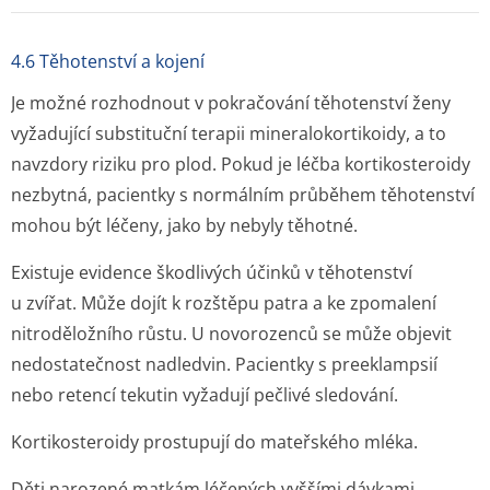
4.6 Těhotenství a kojení
Je možné rozhodnout v pokračování těhotenství ženy
vyžadující substituční terapii mineralokortikoidy, a to
navzdory riziku pro plod. Pokud je léčba kortikosteroidy
nezbytná, pacientky s normálním průběhem těhotenství
mohou být léčeny, jako by nebyly těhotné.
Existuje evidence škodlivých účinků v těhotenství
u zvířat. Může dojít k rozštěpu patra a ke zpomalení
nitroděložního růstu. U novorozenců se může objevit
nedostatečnost nadledvin. Pacientky s preeklampsií
nebo retencí tekutin vyžadují pečlivé sledování.
Kortikosteroidy prostupují do mateřského mléka.
Děti narozené matkám léčených vyššími dávkami