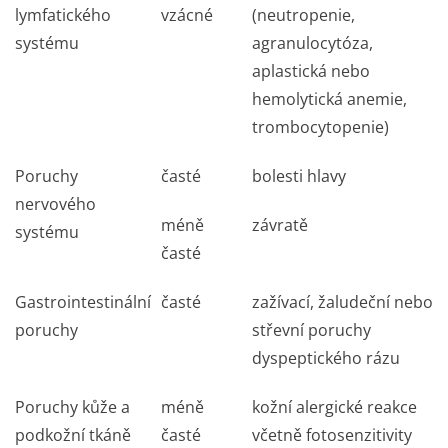
lymfatického
vzácné
(neutropenie,
systému
agranulocytóza,
aplastická nebo
hemolytická anemie,
trombocytopenie)
Poruchy
časté
bolesti hlavy
nervového
méně
závratě
systému
časté
Gastrointestinální
časté
zažívací, žaludeční nebo
poruchy
střevní poruchy
dyspeptického rázu
Poruchy kůže a
méně
kožní alergické reakce
podkožní tkáně
časté
včetně fotosenzitivity