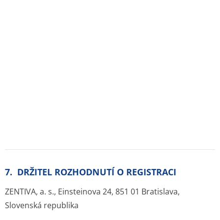
8. REGISTRAČNÍ ČÍSLO
31/344/02-C