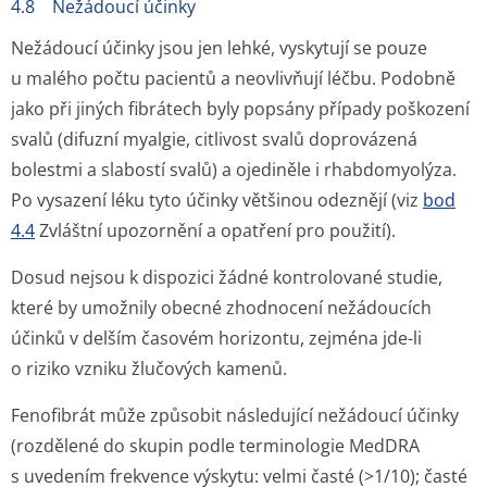
4.8 Nežádoucí účinky
Nežádoucí účinky jsou jen lehké, vyskytují se pouze
u malého počtu pacientů a neovlivňují léčbu. Podobně
jako při jiných fibrátech byly popsány případy poškození
svalů (difuzní myalgie, citlivost svalů doprovázená
bolestmi a slabostí svalů) a ojediněle i rhabdomyolýza.
Po vysazení léku tyto účinky většinou odeznějí (viz
bod
4.4
Zvláštní upozornění a opatření pro použití).
Dosud nejsou k dispozici žádné kontrolované studie,
které by umožnily obecné zhodnocení nežádoucích
účinků v delším časovém horizontu, zejména jde-li
o riziko vzniku žlučových kamenů.
Fenofibrát může způsobit následující nežádoucí účinky
(rozdělené do skupin podle terminologie MedDRA
s uvedením frekvence výskytu: velmi časté (>1/10); časté