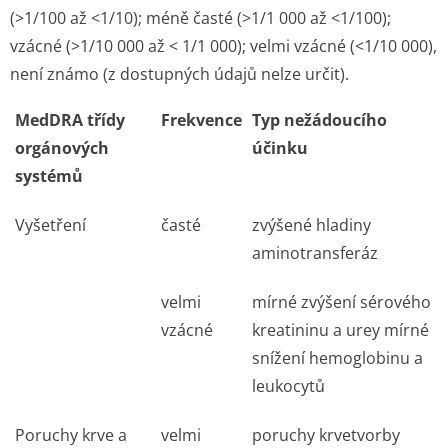
(>1/100 až <1/10); méně časté (>1/1 000 až <1/100);
vzácné (>1/10 000 až < 1/1 000); velmi vzácné (<1/10 000),
není známo (z dostupných údajů nelze určit).
MedDRA třídy
Frekvence
Typ nežádoucího
orgánových
účinku
systémů
Vyšetření
časté
zvýšené hladiny
aminotransferáz
velmi
mírné zvýšení sérového
vzácné
kreatininu a urey mírné
snížení hemoglobinu a
leukocytů
Poruchy krve a
velmi
poruchy krvetvorby