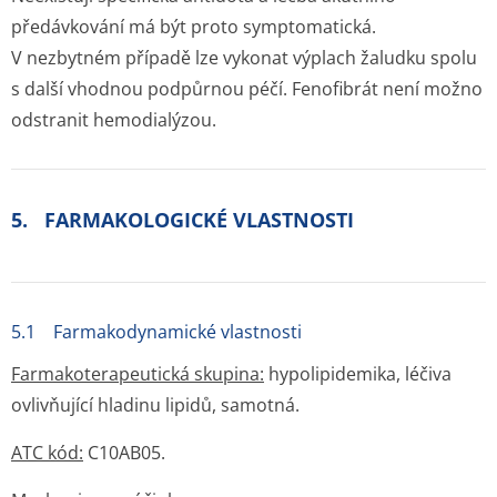
předávkování má být proto symptomatická.
V nezbytném případě lze vykonat výplach žaludku spolu
s další vhodnou podpůrnou péčí. Fenofibrát není možno
odstranit hemodialýzou.
5. FARMAKOLOGICKÉ VLASTNOSTI
5.1 Farmakodynamické vlastnosti
Farmakoterape­utická skupina:
hypolipidemika, léčiva
ovlivňující hladinu lipidů, samotná.
ATC kód:
C10AB05.