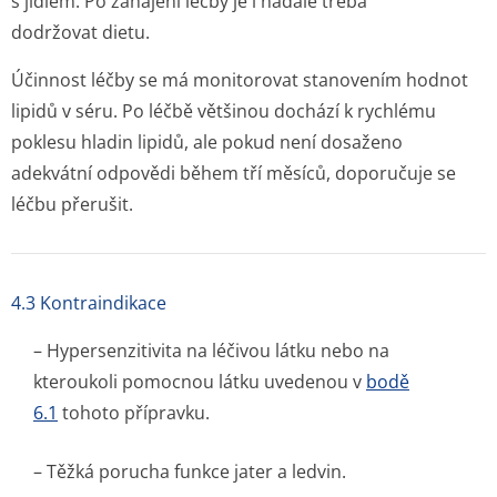
s jídlem. Po zahájení léčby je i nadále třeba
dodržovat dietu.
Účinnost léčby se má monitorovat stanovením hodnot
lipidů v séru. Po léčbě většinou dochází k rychlému
poklesu hladin lipidů, ale pokud není dosaženo
adekvátní odpovědi během tří měsíců, doporučuje se
léčbu přerušit.
4.3 Kontraindikace
– Hypersenzitivita na léčivou látku nebo na
kteroukoli pomocnou látku uvedenou v
bodě
6.1
tohoto přípravku.
– Těžká porucha funkce jater a ledvin.