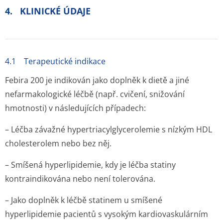
4. KLINICKÉ ÚDAJE
4.1 Terapeutické indikace
Febira 200 je indikován jako doplněk k dietě a jiné
nefarmakologické léčbě (např. cvičení, snižování
hmotnosti) v následujících případech:
– Léčba závažné hypertriacylgly­cerolemie s nízkým HDL
cholesterolem nebo bez něj.
– Smíšená hyperlipidemie, kdy je léčba statiny
kontraindikována nebo není tolerována.
– Jako doplněk k léčbě statinem u smíšené
hyperlipidemie pacientů s vysokým kardiovaskulárním