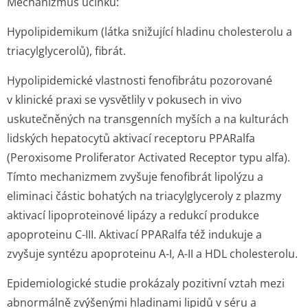
Mechanizmus účinku:
Hypolipidemikum (látka snižující hladinu cholesterolu a
triacylglycerolů), fibrát.
Hypolipidemické vlastnosti fenofibrátu pozorované
v klinické praxi se vysvětlily v pokusech
in vivo
uskutečněných na transgenních myších a na kulturách
lidských hepatocytů aktivací receptoru PPARalfa
(Peroxisome Proliferator Activated Receptor typu alfa).
Tímto mechanizmem zvyšuje fenofibrát lipolýzu a
eliminaci částic bohatých na triacylglyceroly z plazmy
aktivací lipoproteinové lipázy a redukcí produkce
apoproteinu C-III. Aktivací PPARalfa též indukuje a
zvyšuje syntézu apoproteinu A-I, A-II a HDL cholesterolu.
Epidemiologické studie prokázaly pozitivní vztah mezi
abnormálně zvýšenými hladinami lipidů v séru a