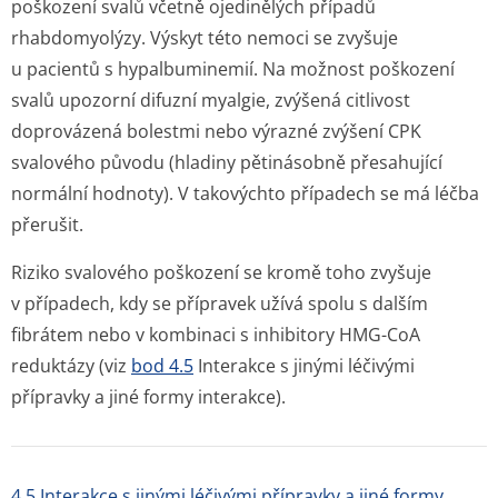
poškození svalů včetně ojedinělých případů
rhabdomyolýzy. Výskyt této nemoci se zvyšuje
u pacientů s hypalbuminemií. Na možnost poškození
svalů upozorní difuzní myalgie, zvýšená citlivost
doprovázená bolestmi nebo výrazné zvýšení CPK
svalového původu (hladiny pětinásobně přesahující
normální hodnoty). V takovýchto případech se má léčba
přerušit.
Riziko svalového poškození se kromě toho zvyšuje
v případech, kdy se přípravek užívá spolu s dalším
fibrátem nebo v kombinaci s inhibitory HMG-CoA
reduktázy (viz
bod 4.5
Interakce s jinými léčivými
přípravky a jiné formy interakce).
4.5 Interakce s jinými léčivými přípravky a jiné formy