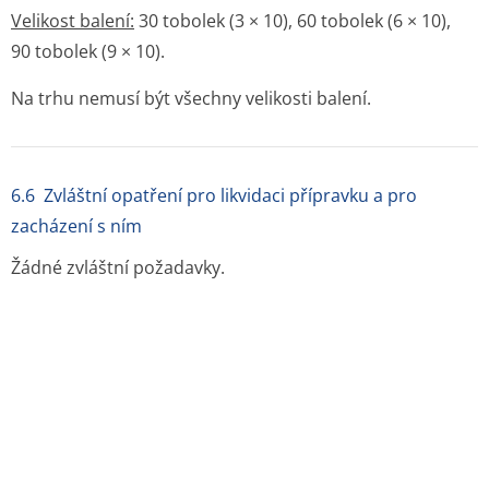
Velikost balení:
30 tobolek (3 × 10), 60 tobolek (6 × 10),
90 tobolek (9 × 10).
Na trhu nemusí být všechny velikosti balení.
6.6 Zvláštní opatření pro likvidaci přípravku a pro
zacházení s ním
Žádné zvláštní požadavky.
7. DRŽITEL ROZHODNUTÍ O REGISTRACI
ZENTIVA, a. s., Einsteinova 24, 851 01 Bratislava,
Slovenská republika