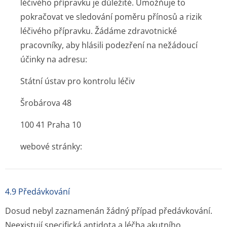
léčivého přípravku je důležité. Umožňuje to
pokračovat ve sledování poměru přínosů a rizik
léčivého přípravku. Žádáme zdravotnické
pracovníky, aby hlásili podezření na nežádoucí
účinky na adresu:
Státní ústav pro kontrolu léčiv
Šrobárova 48
100 41 Praha 10
webové stránky:
4.9 Předávkování
Dosud nebyl zaznamenán žádný případ předávkování.
Neexistují specifická antidota a léčba akutního