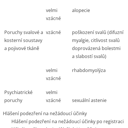
velmi
alopecie
vzácné
Poruchy svalové a
vzácné
poškození svalů (difuzní
kosterní soustavy
myalgie, citlivost svalů
a pojivové tkáně
doprovázená bolestmi
a slabostí svalů)
velmi
rhabdomyolýza
vzácné
Psychiatrické
velmi
poruchy
vzácné
sexuální astenie
Hlášení podezření na nežádoucí účinky
Hlášení podezření na nežádoucí účinky po registraci