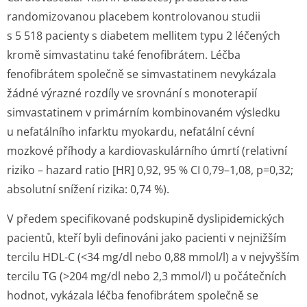
randomizovanou placebem kontrolovanou studii
s 5 518 pacienty s diabetem mellitem typu 2 léčených
kromě simvastatinu také fenofibrátem. Léčba
fenofibrátem společně se simvastatinem nevykázala
žádné výrazné rozdíly ve srovnání s monoterapií
simvastatinem v primárním kombinovaném výsledku
u nefatálního infarktu myokardu, nefatální cévní
mozkové příhody a kardiovaskulárního úmrtí (relativní
riziko – hazard ratio [HR] 0,92, 95 % CI 0,79–1,08, p=0,32;
absolutní snížení rizika: 0,74 %).
V předem specifikované podskupině dyslipidemických
pacientů, kteří byli definováni jako pacienti v nejnižším
tercilu HDL-C (<34 mg/dl nebo 0,88 mmol/l) a v nejvyšším
tercilu TG (>204 mg/dl nebo 2,3 mmol/l) u počátečních
hodnot, vykázala léčba fenofibrátem společně se