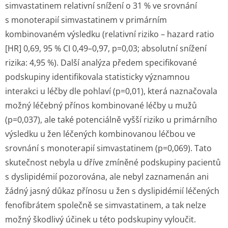
simvastatinem relativní snížení o 31 % ve srovnání
s monoterapií simvastatinem v primárním
kombinovaném výsledku (relativní riziko – hazard ratio
[HR] 0,69, 95 % CI 0,49–0,97, p=0,03; absolutní snížení
rizika: 4,95 %). Další analýza předem specifikované
podskupiny identifikovala statisticky významnou
interakci u léčby dle pohlaví (p=0,01), která naznačovala
možný léčebný přínos kombinované léčby u mužů
(p=0,037), ale také potenciálně vyšší riziko u primárního
výsledku u žen léčených kombinovanou léčbou ve
srovnání s monoterapií simvastatinem (p=0,069). Tato
skutečnost nebyla u dříve zmíněné podskupiny pacientů
s dyslipidémií pozorována, ale nebyl zaznamenán ani
žádný jasný důkaz přínosu u žen s dyslipidémií léčených
fenofibrátem společně se simvastatinem, a tak nelze
možný škodlivý účinek u této podskupiny vyloučit.