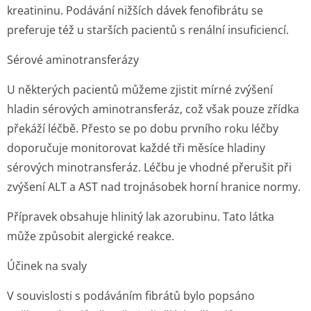
kreatininu. Podávání nižších dávek fenofibrátu se
preferuje též u starších pacientů s renální insuficiencí.
Sérové aminotransferázy
U některých pacientů můžeme zjistit mírné zvýšení
hladin sérových aminotransferáz, což však pouze zřídka
překáží léčbě. Přesto se po dobu prvního roku léčby
doporučuje monitorovat každé tři měsíce hladiny
sérových minotransferáz. Léčbu je vhodné přerušit při
zvýšení ALT a AST nad trojnásobek horní hranice normy.
Přípravek obsahuje hlinitý lak azorubinu. Tato látka
může způsobit alergické reakce.
Účinek na svaly
V souvislosti s podáváním fibrátů bylo popsáno