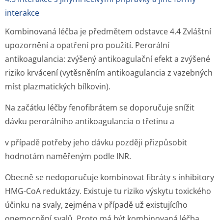
interakce
Kombinovaná léčba je předmětem odstavce 4.4 Zvláštní
upozornění a opatření pro použití. Perorální
antikoagulancia: zvýšený antikoagulační efekt a zvýšené
riziko krvácení (vytěsněním antikoagulancia z vazebných
míst plazmatických bílkovin).
Na začátku léčby fenofibrátem se doporučuje snížit
dávku perorálního antikoagulancia o třetinu a
v případě potřeby jeho dávku později přizpůsobit
hodnotám naměřeným podle INR.
Obecně se nedoporučuje kombinovat fibráty s inhibitory
HMG-CoA reduktázy. Existuje tu riziko výskytu toxického
účinku na svaly, zejména v případě už existujícího
onemocnění svalů. Proto má být kombinovaná léčba