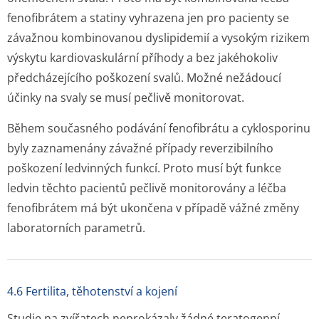
fenofibrátem a statiny vyhrazena jen pro pacienty se
závažnou kombinovanou dyslipidemií a vysokým rizikem
výskytu kardiovaskulární příhody a bez jakéhokoliv
předcházejícího poškození svalů. Možné nežádoucí
účinky na svaly se musí pečlivě monitorovat.
Během současného podávání fenofibrátu a cyklosporinu
byly zaznamenány závažné případy reverzibilního
poškození ledvinných funkcí. Proto musí být funkce
ledvin těchto pacientů pečlivě monitorovány a léčba
fenofibrátem má být ukončena v případě vážné změny
laboratorních parametrů.
4.6 Fertilita, těhotenství a kojení
Studie na zvířatech neprokázaly žádné teratogenní