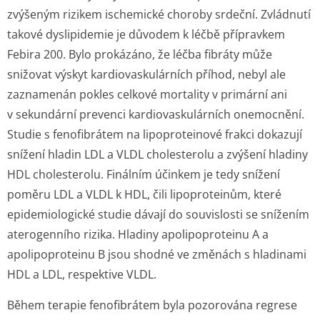
zvýšeným rizikem ischemické choroby srdeční. Zvládnutí
takové dyslipidemie je důvodem k léčbě přípravkem
Febira 200. Bylo prokázáno, že léčba fibráty může
snižovat výskyt kardiovaskulárních příhod, nebyl ale
zaznamenán pokles celkové mortality v primární ani
v sekundární prevenci kardiovaskulárních onemocnění.
Studie s fenofibrátem na lipoproteinové frakci dokazují
snížení hladin LDL a VLDL cholesterolu a zvýšení hladiny
HDL cholesterolu. Finálním účinkem je tedy snížení
poměru LDL a VLDL k HDL, čili lipoproteinům, které
epidemiologické studie dávají do souvislosti se snížením
aterogenního rizika. Hladiny apolipoproteinu A a
apolipoproteinu B jsou shodné ve změnách s hladinami
HDL a LDL, respektive VLDL.
Během terapie fenofibrátem byla pozorována regrese