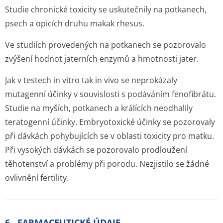
Studie chronické toxicity se uskutečnily na potkanech,
psech a opicích druhu makak rhesus.
Ve studiích provedených na potkanech se pozorovalo
zvýšení hodnot jaterních enzymů a hmotnosti jater.
Jak v testech
in vitro
tak
in vivo
se neprokázaly
mutagenní účinky v souvislosti s podáváním fenofibrátu.
Studie na myších, potkanech a králících neodhalily
teratogenní účinky. Embryotoxické účinky se pozorovaly
při dávkách pohybujících se v oblasti toxicity pro matku.
Při vysokých dávkách se pozorovalo prodloužení
těhotenství a problémy při porodu. Nezjistilo se žádné
ovlivnění fertility.
6. FARMACEUTICKÉ ÚDAJE