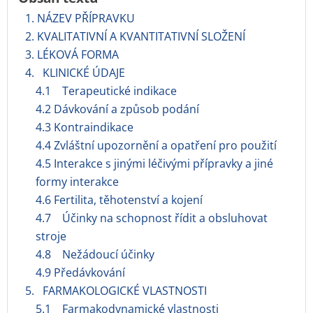
1. NÁZEV PŘÍPRAVKU
2. KVALITATIVNÍ A KVANTITATIVNÍ SLOŽENÍ
3. LÉKOVÁ FORMA
4. KLINICKÉ ÚDAJE
4.1 Terapeutické indikace
4.2 Dávkování a způsob podání
4.3 Kontraindikace
4.4 Zvláštní upozornění a opatření pro použití
4.5 Interakce s jinými léčivými přípravky a jiné
formy interakce
4.6 Fertilita, těhotenství a kojení
4.7 Účinky na schopnost řídit a obsluhovat
stroje
4.8 Nežádoucí účinky
4.9 Předávkování
5. FARMAKOLOGICKÉ VLASTNOSTI
5.1 Farmakodynamické vlastnosti