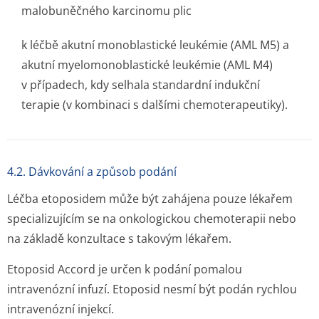
malobuněčného karcinomu plic
k léčbě akutní monoblastické leukémie (AML M5) a
akutní myelomonoblastické leukémie (AML M4)
v případech, kdy selhala standardní indukční
terapie (v kombinaci s dalšími chemoterapeutiky).
4.2. Dávkování a způsob podání
Léčba etoposidem může být zahájena pouze lékařem
specializujícím se na onkologickou chemoterapii nebo
na základě konzultace s takovým lékařem.
Etoposid Accord je určen k podání pomalou
intravenózní infuzí. Etoposid nesmí být podán rychlou
intravenózní injekcí.