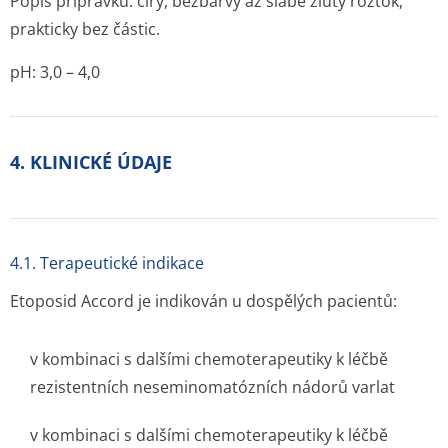
Popis přípravku: čirý, bezbarvý až slabě žlutý roztok,
prakticky bez částic.
pH: 3,0 – 4,0
4. KLINICKÉ ÚDAJE
4.1. Terapeutické indikace
Etoposid Accord je indikován u dospělých pacientů:
v kombinaci s dalšími chemoterapeutiky k léčbě
rezistentních neseminomatózních nádorů varlat
v kombinaci s dalšími chemoterapeutiky k léčbě