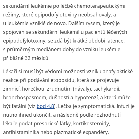
sekundární leukémie po léčbě chemoterapeutickými
režimy, které epipodofylotoxiny neobsahovaly, a
u leukémie vzniklé
de novo.
Dalším rysem, který je
spojován se sekundární leukémií u pacientů léčených
epipodofylotoxiny, se zdá být krátké období latence,
s průměrným mediánem doby do vzniku leukémie
přibližně 32 měsíců.
Lékaři si musí být vědomi možnosti vzniku anafylaktické
reakce při podávání etoposidu, která se projevuje
zimnicí, horečkou, zrudnutím (návaly), tachykardií,
bronchospasmem, dušností a hypotenzí, a která může
být fatální (viz
bod 4.8
). Léčba je symptomatická. Infuzi je
nutno ihned ukončit, a následně podle rozhodnutí
lékaře podat presorické látky, kortikosteroidy,
antihistaminika nebo plazmatické expandéry.