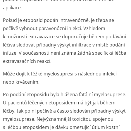
aplikace.
Pokud je etoposid podán intravenózně, je třeba se
pečlivě vyhnout paravenózní injekci. Vzhledem
k možnosti extravazace se doporučuje během podávání
léčiva sledovat případný výskyt infiltrace v místě podání
infuze. V současnosti není známa žádná specifická léčba
extravazačních reakcí.
Může dojít k těžké myelosupresi s následnou infekcí
nebo krvácením.
Po podání etoposidu byla hlášena fatální myelosuprese.
U pacientů léčených etoposidem má být jak během
léčby, tak po ní pečlivě a často sledován případný výskyt
myelosuprese. Nejvýznamnější toxicitou spojenou
s léčbou etoposidem je dávku omezující útlum kostní