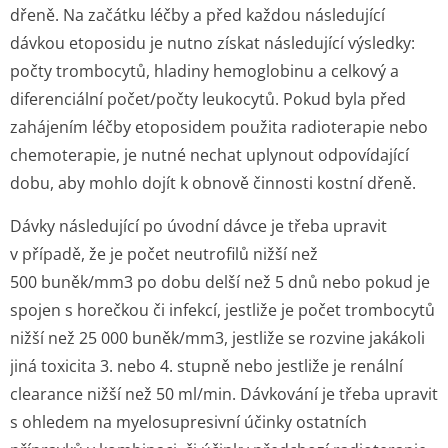
dřeně. Na začátku léčby a před každou následující
dávkou etoposidu je nutno získat následující výsledky:
počty trombocytů, hladiny hemoglobinu a celkový a
diferenciální počet/počty leukocytů. Pokud byla před
zahájením léčby etoposidem použita radioterapie nebo
chemoterapie, je nutné nechat uplynout odpovídající
dobu, aby mohlo dojít k obnově činnosti kostní dřeně.
Dávky následující po úvodní dávce je třeba upravit
v případě, že je počet neutrofilů nižší než
500 buněk/mm
3
po dobu delší než 5 dnů nebo pokud je
spojen s horečkou či infekcí, jestliže je počet trombocytů
nižší než 25 000 buněk/mm
3
, jestliže se rozvine jakákoli
jiná toxicita 3. nebo 4. stupně nebo jestliže je renální
clearance nižší než 50 ml/min. Dávkování je třeba upravit
s ohledem na myelosupresivní účinky ostatních