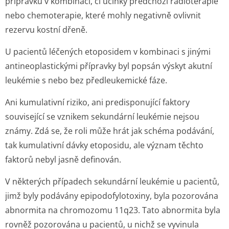
přípravků v kombinaci, či účinky předchozí radioterapie
nebo chemoterapie, které mohly negativně ovlivnit
rezervu kostní dřeně.
U pacientů léčených etoposidem v kombinaci s jinými
antineoplastickými přípravky byl popsán výskyt akutní
leukémie s nebo bez předleukemické fá­ze.
Ani kumulativní riziko, ani predisponující faktory
související se vznikem sekundární leukémie nejsou
známy. Zdá se, že roli může hrát jak schéma podávání,
tak kumulativní dávky etoposidu, ale význam těchto
faktorů nebyl jasně definován.
V některých případech sekundární leukémie u pacientů,
jimž byly podávány epipodofylotoxiny, byla pozorována
abnormita na chromozomu 11q23. Tato abnormita byla
rovněž pozorována u pacientů, u nichž se vyvinula