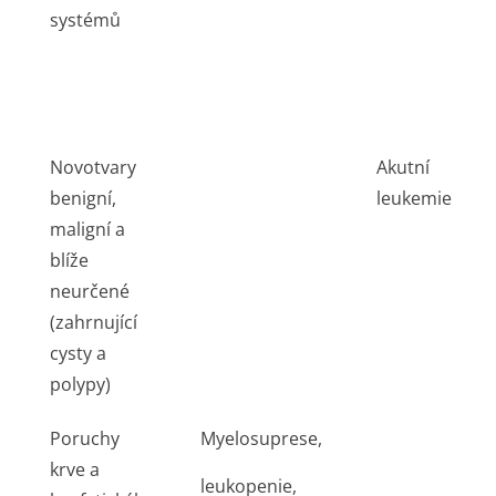
systémů
Novotvary
Akutní
benigní,
leukemie
maligní a
blíže
neurčené
(zahrnující
cysty a
polypy)
Poruchy
Myelosuprese,
krve a
leukopenie,