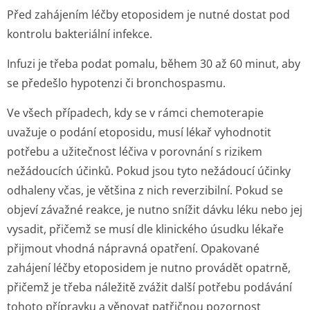
Před zahájením léčby etoposidem je nutné dostat pod
kontrolu bakteriální infekce.
Infuzi je třeba podat pomalu, během 30 až 60 minut, aby
se předešlo hypotenzi či bronchospasmu.
Ve všech případech, kdy se v rámci chemoterapie
uvažuje o podání etoposidu, musí lékař vyhodnotit
potřebu a užitečnost léčiva v porovnání s rizikem
nežádoucích účinků. Pokud jsou tyto nežádoucí účinky
odhaleny včas, je většina z nich reverzibilní. Pokud se
objeví závažné reakce, je nutno snížit dávku léku nebo jej
vysadit, přičemž se musí dle klinického úsudku lékaře
přijmout vhodná nápravná opatření. Opakované
zahájení léčby etoposidem je nutno provádět opatrně,
přičemž je třeba náležitě zvážit další potřebu podávání
tohoto přípravku a věnovat patřičnou pozornost