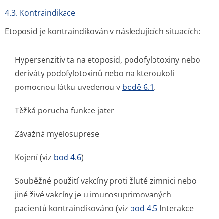
4.3. Kontraindikace
Etoposid je kontraindikován v následujících situacích:
Hypersenzitivita na etoposid, podofylotoxiny nebo
deriváty podofylotoxinů nebo na kteroukoli
pomocnou látku uvedenou v
bodě 6.1
.
Těžká porucha funkce jater
Závažná myelosuprese
Kojení (viz
bod 4.6
)
Souběžné použití vakcíny proti žluté zimnici nebo
jiné živé vakcíny je u imunosuprimo­vaných
pacientů kontraindikováno (viz
bod 4.5
Interakce