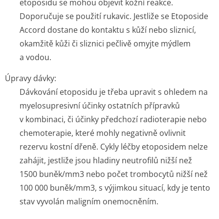
etoposidu se mohou objevit kožní reakce.
Doporučuje se použití rukavic. Jestliže se Etoposide
Accord dostane do kontaktu s kůží nebo sliznicí,
okamžitě kůži či sliznici pečlivě omyjte mýdlem
a vodou.
Úpravy dávky:
Dávkování etoposidu je třeba upravit s ohledem na
myelosupresivní účinky ostatních přípravků
v kombinaci, či účinky předchozí radioterapie nebo
chemoterapie, které mohly negativně ovlivnit
rezervu kostní dřeně. Cykly léčby etoposidem nelze
zahájit, jestliže jsou hladiny neutrofilů nižší než
1500 buněk/mm
3
nebo počet trombocytů nižší než
100 000 buněk/mm
3
, s výjimkou situací, kdy je tento
stav vyvolán maligním onemocněním.