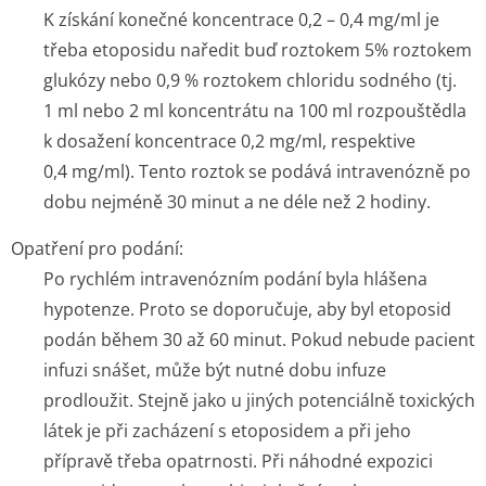
K získání konečné koncentrace 0,2 – 0,4 mg/ml je
třeba etoposidu naředit buď roztokem 5% roztokem
glukózy nebo 0,9 % roztokem chloridu sodného (tj.
1 ml nebo 2 ml koncentrátu na 100 ml rozpouštědla
k dosažení koncentrace 0,2 mg/ml, respektive
0,4 mg/ml). Tento roztok se podává intravenózně po
dobu nejméně 30 minut a ne déle než 2 hodiny.
Opatření pro podání:
Po rychlém intravenózním podání byla hlášena
hypotenze. Proto se doporučuje, aby byl etoposid
podán během 30 až 60 minut. Pokud nebude pacient
infuzi snášet, může být nutné dobu infuze
prodloužit. Stejně jako u jiných potenciálně toxických
látek je při zacházení s etoposidem a při jeho
přípravě třeba opatrnosti. Při náhodné expozici