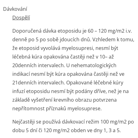
Dávkování
Dospělí
Doporučená dávka etoposidu je 60 – 120 mg/m
2
i.v.
denně po 5 po sobě jdoucích dnů. Vzhledem k tomu,
že etoposid vyvolává myelosupresi, nesmí být
léčebná kúra opakována častěji než v 10– až
20denních intervalech. U nehematologických
indikací nesmí být kúra opakována častěji než ve
21denních intervalech. Opakované léčebné kúry
infuzí etoposidu nesmí být podány dříve, než je na
základě vyšetření krevního obrazu potvrzena
nepřítomnost příznaků myelosuprese.
Nejčastěji se používá dávkovací režim 100 mg/m
2
po
dobu 5 dní či 120 mg/m
2
obden ve dny 1, 3 a 5.