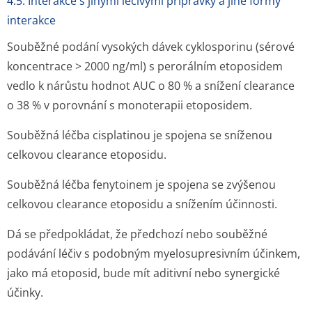
4.5. Interakce s jinými léčivými přípravky a jiné formy
interakce
Souběžné podání vysokých dávek cyklosporinu (sérové
koncentrace > 2000 ng/ml) s perorálním etoposidem
vedlo k nárůstu hodnot AUC o 80 % a snížení clearance
o 38 % v porovnání s monoterapii etoposidem.
Souběžná léčba cisplatinou je spojena se sníženou
celkovou clearance etoposidu.
Souběžná léčba fenytoinem je spojena se zvýšenou
celkovou clearance etoposidu a snížením účinnosti.
Dá se předpokládat, že předchozí nebo souběžné
podávání léčiv s podobným myelosupresivním účinkem,
jako má etoposid, bude mít aditivní nebo synergické
účinky.