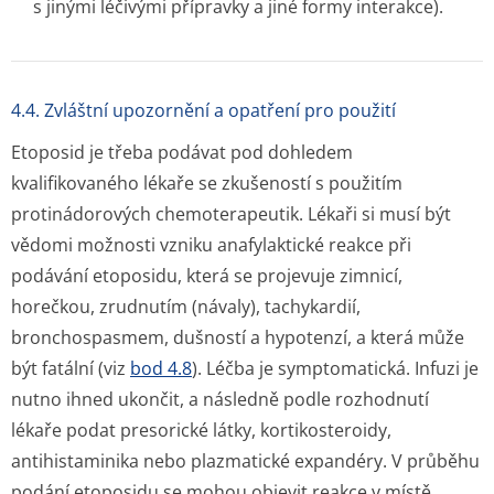
s jinými léčivými přípravky a jiné formy interakce).
4.4. Zvláštní upozornění a opatření pro použití
Etoposid je třeba podávat pod dohledem
kvalifikovaného lékaře se zkušeností s použitím
protinádorových chemoterapeutik. Lékaři si musí být
vědomi možnosti vzniku anafylaktické reakce při
podávání etoposidu, která se projevuje zimnicí,
horečkou, zrudnutím (návaly), tachykardií,
bronchospasmem, dušností a hypotenzí, a která může
být fatální (viz
bod 4.8
). Léčba je symptomatická. Infuzi je
nutno ihned ukončit, a následně podle rozhodnutí
lékaře podat presorické látky, kortikosteroidy,
antihistaminika nebo plazmatické expandéry. V průběhu
podání etoposidu se mohou objevit reakce v místě