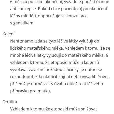
6 měsíců po jejím ukončení, vyžaduje použití účinné
antikoncepce. Pokud chce pacient(ka) po ukončení
léčby mít děti, doporučuje se konzultace
s genetikem.
Kojení
Není známo, zda se tyto léčivé látky vylučují do
lidského mateřského mléka. Vzhledem k tomu, že se
mnohé léčivé látky vylučují do mateřského mléka, a
vzhledem k tomu, že etoposid může u kojenců
vyvolávat závažné nežádoucí účinky, je nutno se
rozhodnout, zda ukončit kojení nebo vysadit léčivo,
přičemž je nutné vzít v úvahu důležitost léčivého
přípravku pro matku.
Fertilita
Vzhledem k tomu, že etoposid může snižovat