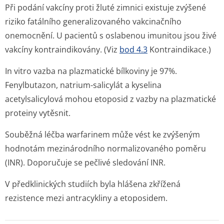
Při podání vakcíny proti žluté zimnici existuje zvýšené
riziko fatálního generalizovaného vakcinačního
onemocnění. U pacientů s oslabenou imunitou jsou živé
vakcíny kontraindikovány. (Viz
bod 4.3
Kontraindi­kace.)
In vitro
vazba na plazmatické bílkoviny je 97%.
Fenylbutazon, natrium-salicylát a kyselina
acetylsalicylová mohou etoposid z vazby na plazmatické
proteiny vytěsnit.
Souběžná léčba warfarinem může vést ke zvýšeným
hodnotám mezinárodního normalizovaného poměru
(INR). Doporučuje se pečlivé sledování INR.
V předklinických studiích byla hlášena zkřížená
rezistence mezi antracykliny a etoposidem.