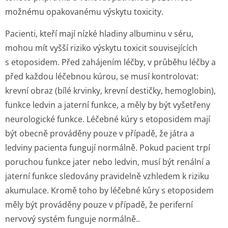
možnému opakovanému výskytu toxicity.
Pacienti, kteří mají nízké hladiny albuminu v séru,
mohou mít vyšší riziko výskytu toxicit souvisejících
s etoposidem. Před zahájením léčby, v průběhu léčby a
před každou léčebnou kúrou, se musí kontrolovat:
krevní obraz (bílé krvinky, krevní destičky, hemoglobin),
funkce ledvin a jaterní funkce, a měly by být vyšetřeny
neurologické funkce. Léčebné kúry s etoposidem mají
být obecně prováděny pouze v případě, že játra a
ledviny pacienta fungují normálně. Pokud pacient trpí
poruchou funkce jater nebo ledvin, musí být renální a
jaterní funkce sledovány pravidelně vzhledem k riziku
akumulace. Kromě toho by léčebné kůry s etoposidem
měly být prováděny pouze v případě, že periferní
nervový systém funguje normálně..