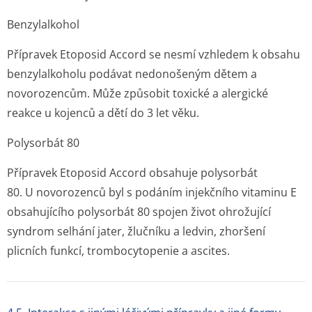
Benzylalkohol
Přípravek Etoposid Accord se nesmí vzhledem k obsahu
benzylalkoholu podávat nedonošeným dětem a
novorozencům. Může způsobit toxické a alergické
reakce u kojenců a dětí do 3 let věku.
Polysorbát 80
Přípravek Etoposid Accord obsahuje polysorbát
80. U novorozenců byl s podáním injekčního vitaminu E
obsahujícího polysorbát 80 spojen život ohrožující
syndrom selhání jater, žlučníku a ledvin, zhoršení
plicních funkcí, trombocytopenie a ascites.