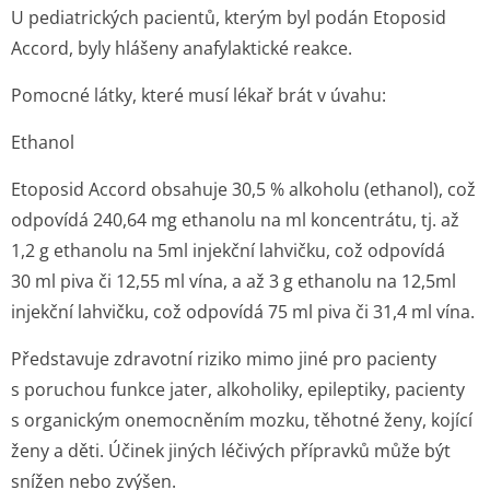
U pediatrických pacientů, kterým byl podán Etoposid
Accord, byly hlášeny anafylaktické reakce.
Pomocné látky, které musí lékař brát v úvahu:
Ethanol
Etoposid Accord obsahuje 30,5 % alkoholu (ethanol), což
odpovídá 240,64 mg ethanolu na ml koncentrátu, tj. až
1,2 g ethanolu na 5ml injekční lahvičku, což odpovídá
30 ml piva či 12,55 ml vína, a až 3 g ethanolu na 12,5ml
injekční lahvičku, což odpovídá 75 ml piva či 31,4 ml vína.
Představuje zdravotní riziko mimo jiné pro pacienty
s poruchou funkce jater, alkoholiky, epileptiky, pacienty
s organickým onemocněním mozku, těhotné ženy, kojící
ženy a děti. Účinek jiných léčivých přípravků může být
snížen nebo zvýšen.