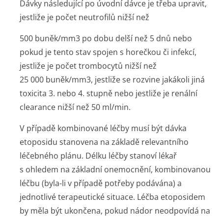
Dávky následující po úvodní dávce je třeba upravit,
jestliže je počet neutrofilů nižší než
500 buněk/mm
3
po dobu delší než 5 dnů nebo
pokud je tento stav spojen s horečkou či infekcí,
jestliže je počet trombocytů nižší než
25 000 buněk/mm
3
, jestliže se rozvine jakákoli jiná
toxicita 3. nebo 4. stupně nebo jestliže je renální
clearance nižší než 50 ml/min.
V případě kombinované léčby musí být dávka
etoposidu stanovena na základě relevantního
léčebného plánu. Délku léčby stanoví lékař
s ohledem na základní onemocnění, kombinovanou
léčbu (byla-li v případě potřeby podávána) a
jednotlivé terapeutické situace. Léčba etoposidem
by měla být ukončena, pokud nádor neodpovídá na