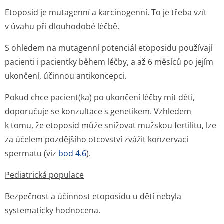
Etoposid je mutagenní a karcinogenní. To je třeba vzít
v úvahu při dlouhodobé léčbě.
S ohledem na mutagenní potenciál etoposidu používají
pacienti i pacientky během léčby, a až 6 měsíců po jejím
ukončení, účinnou antikoncepci.
Pokud chce pacient(ka) po ukončení léčby mít děti,
doporučuje se konzultace s genetikem. Vzhledem
k tomu, že etoposid může snižovat mužskou fertilitu, lze
za účelem pozdějšího otcovství zvážit konzervaci
spermatu (viz
bod 4.6
).
Pediatrická populace
Bezpečnost a účinnost etoposidu u dětí nebyla
systematicky hodnocena.