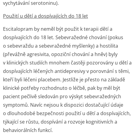
vychytávání serotoninu).
Použití u dětí a dospívajících do 18 let
Escitalopram by neměl být použit k terapii dětí a
dospívajících do 18 let. Sebevražedné chování (pokus
o sebevraždu a sebevražedné myšlenky) a hostilita
(převážně agresivita, opoziční chování a hněv) byly
v klinických studiích mnohem častěji pozorovány u dětí a
dospívajících léčených antidepresivy v porovnání s těmi,
kteří byli léčeni placebem. Jestliže je přesto na základě
klinické potřeby rozhodnuto o léčbě, pak by měl být
pacient pečlivě sledován pro výskyt sebevražedných
symptomů. Navíc nejsou k dispozici dostačující údaje
o dlouhodobé bezpečnosti použití u dětí a dospívajících,
týkající se růstu, dospívání a rozvoje kognitivních a
behaviorálních funkcí.