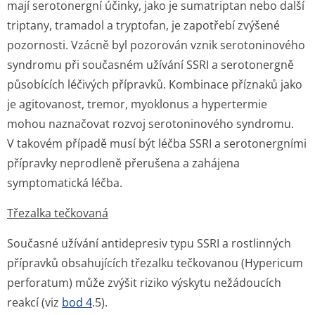
mají serotonergní účinky, jako je sumatriptan nebo další
triptany, tramadol a tryptofan, je zapotřebí zvýšené
pozornosti. Vzácně byl pozorován vznik serotoninového
syndromu při současném užívání SSRI a serotonergně
působících léčivých přípravků. Kombinace příznaků jako
je agitovanost, tremor, myoklonus a hypertermie
mohou naznačovat rozvoj serotoninového syndromu.
V takovém případě musí být léčba SSRI a serotonergními
přípravky neprodleně přerušena a zahájena
symptomatická léč­ba.
Třezalka tečkovaná
Současné užívání antidepresiv typu SSRI a rostlinných
přípravků obsahujících třezalku tečkovanou (
Hypericum
perforatum
) může zvýšit riziko výskytu nežádoucích
reakcí (viz
bod 4
.5).