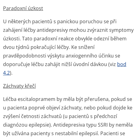
Paradoxní úzkost
U některých pacientů s panickou poruchou se při
zahájení léčby antidepresivy mohou zvýraznit symptomy
úzkosti. Tato paradoxní reakce obvykle odezní během
dvou týdnů pokračující léčby. Ke snížení
pravděpodobnosti výskytu anxiogenního účinku se
doporučuje léčbu zahájit nižší úvodní dávkou (viz
bod
4.2
).
Záchvaty křečí
Léčba escitalopramem by měla být přerušena, pokud se
u pacienta poprvé objeví záchvaty, nebo pokud dojde ke
zvýšení četnosti záchvatů (u pacientů s předchozí
diagnózou epilepsie). Antidepresiva typu SSRI by neměla
být užívána pacienty s nestabilní epilepsií. Pacienti se