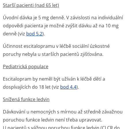
Starší pacienti (nad 65 let)
Úvodní dávka je 5 mg denně. V závislosti na individuální
odpovědi pacienta je možné zvýšit dávku až na 10 mg
denně (viz
bod 5.2
).
Účinnost escitalopramu v léčbě sociální úzkostné
poruchy nebyla u starších pacientů zjišťována.
Pediatrická populace
Escitalopram by neměl být užíván k léčbě dětí a
dospívajících do 18 let (viz
bod 4.4
).
Snížená funkce ledvin
Dávkování u nemocných s mírnou až středně závažnou
poruchou funkce ledvin není třeba upravovat.
U pacientů s vážnou poruchou funkce ledvin (CLCR do