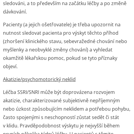
sledováni, a to především na začátku léčby a po změně
dávkování.
Pacienty (a jejich ošetřovatele) je třeba upozornit na
nutnost sledovat pacienta pro výskyt těchto příhod
(zhoršení klinického stavu, sebevražedné chování nebo
myšlenky a neobvyklé změny chování) a vyhledat
okamžitě lékařskou pomoc, pokud se tyto příznaky
objeví.
Akatizie/psycho­motorický neklid
Léčba SSRI/SNRI může být doprovázena rozvojem
akatizie, charakterizované subjektivně nepříjemným
nebo úzkost způsobujícím neklidem a potřebou pohybu,
často spojenými s neschopností zůstat sedět či stát
v klidu. Pravděpodobnost výskytu je nejvyšší během