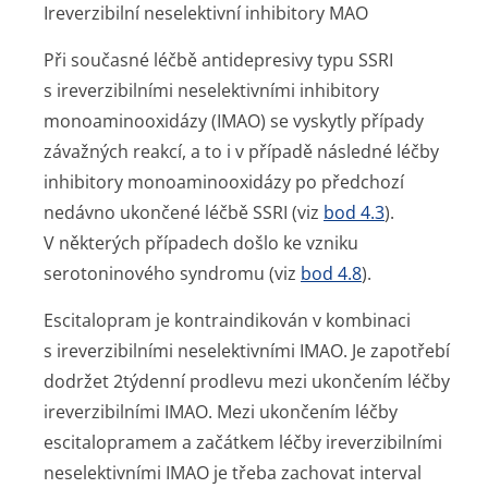
Ireverzibilní neselektivní inhibitory MAO
Při současné léčbě antidepresivy typu SSRI
s ireverzibilními neselektivními inhibitory
monoaminooxidázy (IMAO) se vyskytly případy
závažných reakcí, a to i v případě následné léčby
inhibitory monoaminooxidázy po předchozí
nedávno ukončené léčbě SSRI (viz
bod 4.3
).
V některých případech došlo ke vzniku
serotoninového syndromu (viz
bod 4.8
).
Escitalopram je kontraindikován v kombinaci
s ireverzibilními neselektivními IMAO. Je zapotřebí
dodržet 2týdenní prodlevu mezi ukončením léčby
ireverzibilními IMAO. Mezi ukončením léčby
escitalopramem a začátkem léčby ireverzibilními
neselektivními IMAO je třeba zachovat interval