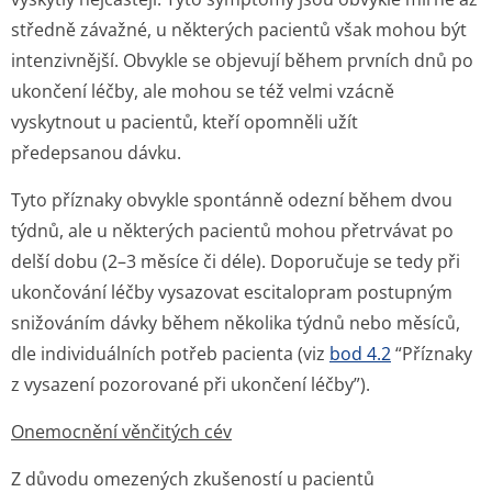
středně závažné, u některých pacientů však mohou být
intenzivnější. Obvykle se objevují během prvních dnů po
ukončení léčby, ale mohou se též velmi vzácně
vyskytnout u pacientů, kteří opomněli užít
předepsanou dávku.
Tyto příznaky obvykle spontánně odezní během dvou
týdnů, ale u některých pacientů mohou přetrvávat po
delší dobu (2–3 měsíce či déle). Doporučuje se tedy při
ukončování léčby vysazovat escitalopram postupným
snižováním dávky během několika týdnů nebo měsíců,
dle individuálních potřeb pacienta (viz
bod 4.2
“Příznaky
z vysazení pozorované při ukončení léčby”).
Onemocnění věnčitých cév
Z důvodu omezených zkušeností u pacientů