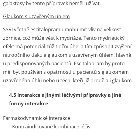
galaktosy by tento přípravek neměli užívat.
Glaukom s uzavřeným úhlem
SSRI včetně escitalopramu mohu mít vliv na velikost
zornice, což může vést k mydriáze. Tento mydriatický
efekt má potenciál zúžit oční úhel a tím způsobit zvýšení
nitroočního tlaku a glaukom s uzavřeným úhlem, hlavně
u predisponovaných pacientů. Escitalopram by proto
měl být používán s opatrností u pacientů s glaukomem
uzavřeného úhlu nebo u těch, kteří již prodělali glaukom.
4.5 Interakce s jinými léčivými přípravky a jiné
formy interakce
Farmakodynamické interakce
Kontraindikované kombinace léčiv: