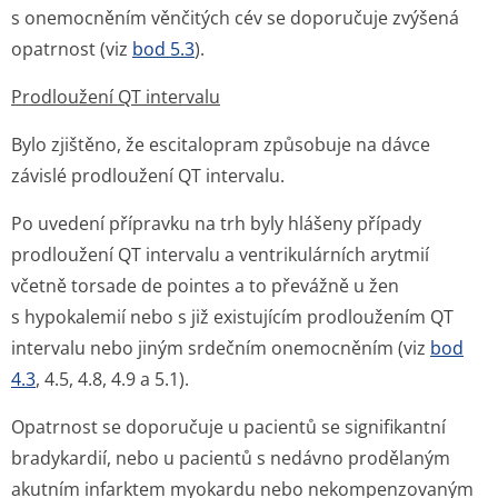
s onemocněním věnčitých cév se doporučuje zvýšená
opatrnost (viz
bod 5.3
).
Prodloužení QT intervalu
Bylo zjištěno, že escitalopram způsobuje na dávce
závislé prodloužení QT intervalu.
Po uvedení přípravku na trh byly hlášeny případy
prodloužení QT intervalu a ventrikulárních arytmií
včetně torsade de pointes a to převážně u žen
s hypokalemií nebo s již existujícím prodloužením QT
intervalu nebo jiným srdečním onemocněním (viz
bod
4.3
, 4.5, 4.8, 4.9 a 5.1).
Opatrnost se doporučuje u pacientů se signifikantní
bradykardií, nebo u pacientů s nedávno prodělaným
akutním infarktem myokardu nebo nekompenzovaným