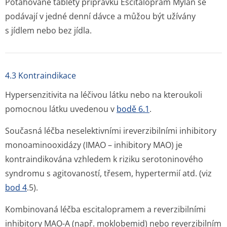
Potahované tablety přípravku Escitalopram Mylan se
podávají v jedné denní dávce a můžou být užívány
s jídlem nebo bez jídla.
4.3 Kontraindikace
Hypersenzitivita na léčivou látku nebo na kteroukoli
pomocnou látku uvedenou v
bodě 6.1
.
Současná léčba neselektivními ireverzibilními inhibitory
monoaminooxidázy (IMAO – inhibitory MAO) je
kontraindikována vzhledem k riziku serotoninového
syndromu s agitovaností, třesem, hypertermií atd. (viz
bod 4
.5).
Kombinovaná léčba escitalopramem a reverzibilními
inhibitory MAO-A (např. moklobemid) nebo reverzibilním