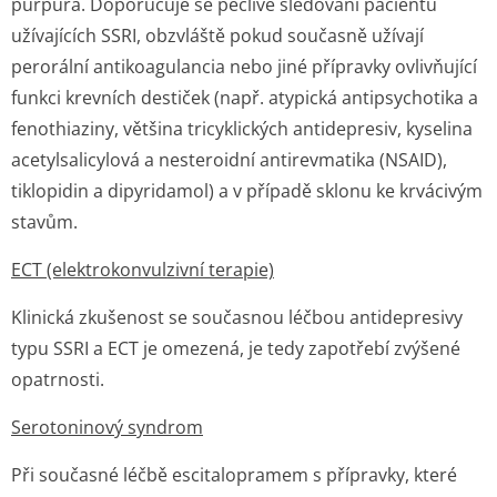
purpura. Doporučuje se pečlivé sledování pacientů
užívajících SSRI, obzvláště pokud současně užívají
perorální antikoagulancia nebo jiné přípravky ovlivňující
funkci krevních destiček (např. atypická antipsychotika a
fenothiaziny, většina tricyklických antidepresiv, kyselina
acetylsalicylová a nesteroidní antirevmatika (NSAID),
tiklopidin a dipyridamol) a v případě sklonu ke krvácivým
stavům.
ECT (elektrokonvulzivní terapie)
Klinická zkušenost se současnou léčbou antidepresivy
typu SSRI a ECT je omezená, je tedy zapotřebí zvýšené
opatrnosti.
Serotoninový syndrom
Při současné léčbě escitalopramem s přípravky, které