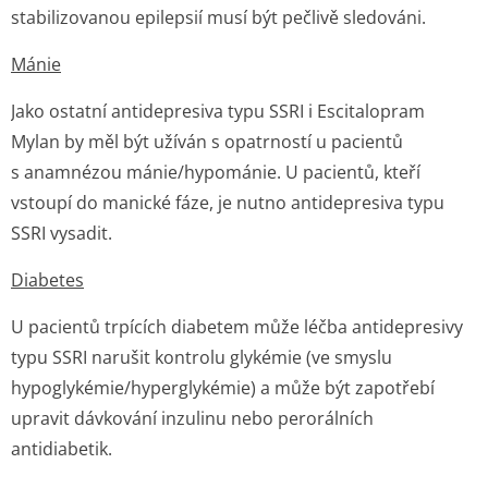
stabilizovanou epilepsií musí být pečlivě sledováni.
Mánie
Jako ostatní antidepresiva typu SSRI i Escitalopram
Mylan by měl být užíván s opatrností u pacientů
s anamnézou mánie/hypománie. U pacientů, kteří
vstoupí do manické fáze, je nutno antidepresiva typu
SSRI vysadit.
Diabetes
U pacientů trpících diabetem může léčba antidepresivy
typu SSRI narušit kontrolu glykémie (ve smyslu
hypoglykémie/hy­perglykémie) a může být zapotřebí
upravit dávkování inzulinu nebo perorálních
antidiabetik.