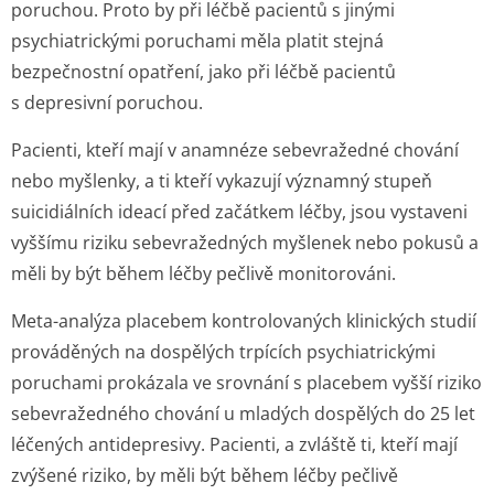
poruchou. Proto by při léčbě pacientů s jinými
psychiatrickými poruchami měla platit stejná
bezpečnostní opatření, jako při léčbě pacientů
s depresivní poruchou.
Pacienti, kteří mají v anamnéze sebevražedné chování
nebo myšlenky, a ti kteří vykazují významný stupeň
suicidiálních ideací před začátkem léčby, jsou vystaveni
vyššímu riziku sebevražedných myšlenek nebo pokusů a
měli by být během léčby pečlivě monitorováni.
Meta-analýza placebem kontrolovaných klinických studií
prováděných na dospělých trpících psychiatrickými
poruchami prokázala ve srovnání s placebem vyšší riziko
sebevražedného chování u mladých dospělých do 25 let
léčených antidepresivy. Pacienti, a zvláště ti, kteří mají
zvýšené riziko, by měli být během léčby pečlivě