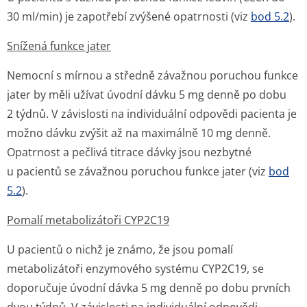
30 ml/min) je zapotřebí zvýšené opatrnosti (viz
bod 5.2
).
Snížená funkce jater
Nemocní s mírnou a středně závažnou poruchou funkce
jater by měli užívat úvodní dávku 5 mg denně po dobu
2 týdnů. V závislosti na individuální odpovědi pacienta je
možno dávku zvýšit až na maximálně 10 mg denně.
Opatrnost a pečlivá titrace dávky jsou nezbytné
u pacientů se závažnou poruchou funkce jater (viz
bod
5.2
).
Pomalí metabolizátoři CYP2C19
U pacientů o nichž je známo, že jsou pomalí
metabolizátoři enzymového systému CYP2C19, se
doporučuje úvodní dávka 5 mg denně po dobu prvních