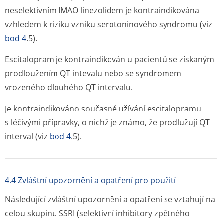
neselektivním IMAO linezolidem je kontraindikována
vzhledem k riziku vzniku serotoninového syndromu (viz
bod 4
.5).
Escitalopram je kontraindikován u pacientů se získaným
prodloužením QT intevalu nebo se syndromem
vrozeného dlouhého QT intervalu.
Je kontraindikováno současné užívání escitalopramu
s léčivými přípravky, o nichž je známo, že prodlužují QT
interval (viz
bod 4
.5).
4.4 Zvláštní upozornění a opatření pro použití
Následující zvláštní upozornění a opatření se vztahují na
celou skupinu SSRI (selektivní inhibitory zpětného