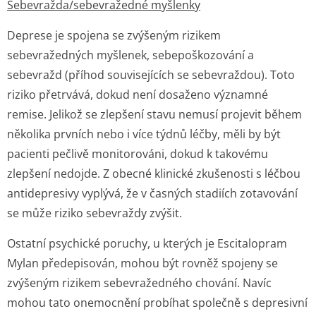
Sebevražda/se­bevražedné myšlenky
Deprese je spojena se zvýšeným rizikem
sebevražedných myšlenek, sebepoškozování a
sebevražd (příhod souvisejících se sebevraždou). Toto
riziko přetrvává, dokud není dosaženo významné
remise. Jelikož se zlepšení stavu nemusí projevit během
několika prvních nebo i více týdnů léčby, měli by být
pacienti pečlivě monitorováni, dokud k takovému
zlepšení nedojde. Z obecné klinické zkušenosti s léčbou
antidepresivy vyplývá, že v časných stadiích zotavování
se může riziko sebevraždy zvýšit.
Ostatní psychické poruchy, u kterých je Escitalopram
Mylan předepisován, mohou být rovněž spojeny se
zvýšeným rizikem sebevražedného chování. Navíc
mohou tato onemocnění probíhat společně s depresivní