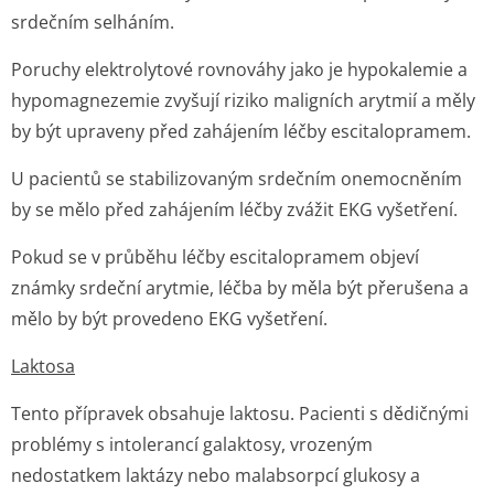
srdečním selháním.
Poruchy elektrolytové rovnováhy jako je hypokalemie a
hypomagnezemie zvyšují riziko maligních arytmií a měly
by být upraveny před zahájením léčby escitalopramem.
U pacientů se stabilizovaným srdečním onemocněním
by se mělo před zahájením léčby zvážit EKG vyšetření.
Pokud se v průběhu léčby escitalopramem objeví
známky srdeční arytmie, léčba by měla být přerušena a
mělo by být provedeno EKG vyšetření.
Laktosa
Tento přípravek obsahuje laktosu. Pacienti s dědičnými
problémy s intolerancí galaktosy, vrozeným
nedostatkem laktázy nebo malabsorpcí glukosy a