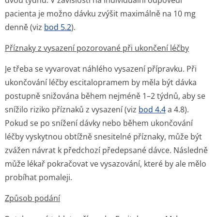
dvou týdnů. V závislosti na individuální odpovědi
pacienta je možno dávku zvýšit maximálně na 10 mg
denně (viz
bod 5.2
).
Příznaky z vysazení pozorované při ukončení léčby
Je třeba se vyvarovat náhlého vysazení přípravku. Při
ukončování léčby escitalopramem by měla být dávka
postupně snižována během nejméně 1–2 týdnů, aby se
snížilo riziko příznaků z vysazení (viz
bod 4.4
a 4.8).
Pokud se po snížení dávky nebo během ukončování
léčby vyskytnou obtížně snesitelné příznaky, může být
zvážen návrat k předchozí předepsané dávce. Následně
může lékař pokračovat ve vysazování, které by ale mělo
probíhat pomaleji.
Způsob podání