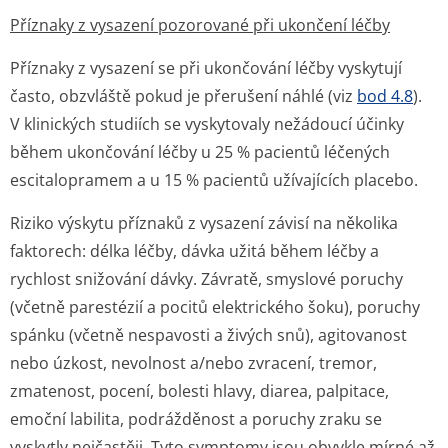
Příznaky z vysazení pozorované při ukončení léčby
Příznaky z vysazení se při ukončování léčby vyskytují
často, obzvláště pokud je přerušení náhlé (viz
bod 4.8
).
V klinických studiích se vyskytovaly nežádoucí účinky
během ukončování léčby u 25 % pacientů léčených
escitalopramem a u 15 % pacientů užívajících placebo.
Riziko výskytu příznaků z vysazení závisí na několika
faktorech: délka léčby, dávka užitá během léčby a
rychlost snižování dávky. Závratě, smyslové poruchy
(včetně parestézií a pocitů elektrického šoku), poruchy
spánku (včetně nespavosti a živých snů), agitovanost
nebo úzkost, nevolnost a/nebo zvracení, tremor,
zmatenost, pocení, bolesti hlavy, diarea, palpitace,
emoční labilita, podrážděnost a poruchy zraku se
vyskytly nejčastěji. Tyto symptomy jsou obvykle mírné až