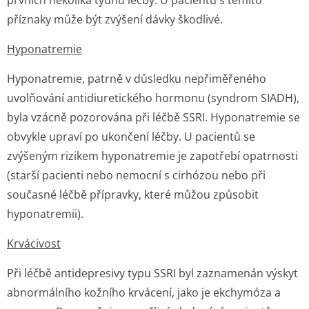
prvních několika týdnů léčby. U pacientů s těmito
příznaky může být zvýšení dávky škodlivé.
Hyponatremie
Hyponatremie, patrně v důsledku nepřiměřeného
uvolňování antidiuretického hormonu (syndrom SIADH),
byla vzácně pozorována při léčbě SSRI. Hyponatremie se
obvykle upraví po ukončení léčby. U pacientů se
zvýšeným rizikem hyponatremie je zapotřebí opatrnosti
(starší pacienti nebo nemocní s cirhózou nebo při
současné léčbě přípravky, které můžou způsobit
hyponatremii).
Krvácivost
Při léčbě antidepresivy typu SSRI byl zaznamenán výskyt
abnormálního kožního krvácení, jako je ekchymóza a