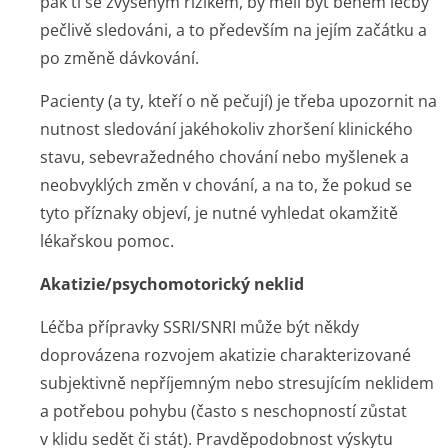
pak ti se zvýšeným rizikem, by měli být během léčby
pečlivě sledováni, a to především na jejím začátku a
po změně dávkování.
Pacienty (a ty, kteří o ně pečují) je třeba upozornit na
nutnost sledování jakéhokoliv zhoršení klinického
stavu, sebevražedného chování nebo myšlenek a
neobvyklých změn v chování, a na to, že pokud se
tyto příznaky objeví, je nutné vyhledat okamžitě
lékařskou pomoc.
Akatizie/psycho­motorický neklid
Léčba přípravky SSRI/SNRI může být někdy
doprovázena rozvojem akatizie charakterizované
subjektivně nepříjemným nebo stresujícím neklidem
a potřebou pohybu (často s neschopností zůstat
v klidu sedět či stát). Pravděpodobnost výskytu