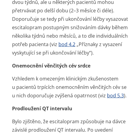
dvou týdnů, ale u některých pacientů mohou
přetrvávat po delší dobu (2–3 měsíce či déle).
Doporučuje se tedy při ukončování léčby vysazovat
escitalopram postupným snižováním dávky během
několika týdnů nebo měsíců, a to dle individuálních
potřeb pacienta (viz
bod 4.2
„Příznaky z vysazení
vyskytující se při ukončování léčby“).
Onemocnění věnčitých cév srdce
Vzhledem k omezeným klinickým zkušenostem
u pacientů trpících onemocněním věnčitých cév se
u nich doporučuje zvýšená opatrnost (viz
bod 5.3
).
Prodloužení QT intervalu
Bylo zjištěno, že escitalopram způsobuje na dávce
závislé prodloužení QT intervalu. Po uvedení