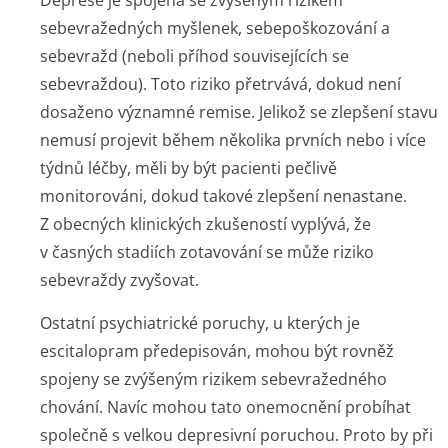
Deprese je spojena se zvýšeným rizikem
sebevražedných myšlenek, sebepoškozování a
sebevražd (neboli příhod souvisejících se
sebevraždou). Toto riziko přetrvává, dokud není
dosaženo významné remise. Jelikož se zlepšení stavu
nemusí projevit během několika prvních nebo i více
týdnů léčby, měli by být pacienti pečlivě
monitorováni, dokud takové zlepšení nenastane.
Z obecných klinických zkušeností vyplývá, že
v časných stadiích zotavování se může riziko
sebevraždy zvyšovat.
Ostatní psychiatrické poruchy, u kterých je
escitalopram předepisován, mohou být rovněž
spojeny se zvýšeným rizikem sebevražedného
chování. Navíc mohou tato onemocnění probíhat
společně s velkou depresivní poruchou. Proto by při