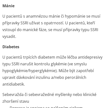
Mánie
U pacientů s anamnézou mánie či hypománie se musí
přípravky SSRI užívat s opatrností. U pacientů, kteří
vstoupí do manické fáze, se musí přípravky typu SSRI
vysadit.
Diabetes
U pacientů trpících diabetem může léčba antidepresivy
typu SSRI narušit kontrolu glykémie (ve smyslu
hypoglykémie/hy­perglykémie). Může být zapotřebí
upravit dávkování inzulinu a/nebo perorálních
antidiabetik.
Sebevražda či sebevražedné myšlenky nebo klinické
zhoršení stavu