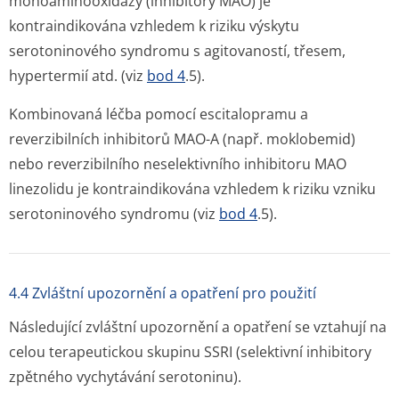
monoaminooxidázy (inhibitory MAO) je
kontraindikována vzhledem k riziku výskytu
serotoninového syndromu s agitovaností, třesem,
hypertermií atd. (viz
bod 4
.5).
Kombinovaná léčba pomocí escitalopramu a
reverzibilních inhibitorů MAO-A (např. moklobemid)
nebo reverzibilního neselektivního inhibitoru MAO
linezolidu je kontraindikována vzhledem k riziku vzniku
serotoninového syndromu (viz
bod 4
.5).
4.4 Zvláštní upozornění a opatření pro použití
Následující zvláštní upozornění a opatření se vztahují na
celou terapeutickou skupinu SSRI (selektivní inhibitory
zpětného vychytávání serotoninu).