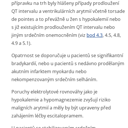
přípravku na trh byly hlášeny případy prodloužení
QT intervalu a ventrikulárních arytmií včetně torsade
de pointes a to převážně u žen s hypokalemií nebo
s již existujícím prodloužením QT intervalu nebo
jiným srdečním onemocněním (viz
bod 4.3
, 4.5, 4.8,
4.9 a 5.1).
Opatrnost se doporučuje u pacientů se signifikantní
bradykardií, nebo u pacientů s nedávno prodělaným
akutním infarktem myokardu nebo
nekompenzovaným srdečním selháním.
Poruchy elektrolytové rovnováhy jako je
hypokalemie a hypomagnezemie zvyšují riziko
maligních arytmií a měly by být upraveny před
zahájením léčby escitalopramem.