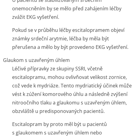
U pacientů se stabilizovaným srdečním
onemocněním by se mělo před zahájením léčby
zvážit EKG vyšetření.
Pokud se v průběhu léčby escitalopramem objeví
známky srdeční arytmie, léčba by měla být
přerušena a mělo by být provedeno EKG vyšetření.
Glaukom s uzavřeným úhlem
Léčivé přípravky ze skupiny SSRI, včetně
escitalopramu, mohou ovlivňovat velikost zornice,
což vede k mydriáze. Tento mydriatický účinek může
vést k zúžení komorového úhlu a následně zvýšení
nitroočního tlaku a glaukomu s uzavřeným úhlem,
obzvláště u predisponovaných pacientů.
Escitalopram by proto měl být u pacientů
s glaukomem s uzavřeným úhlem nebo