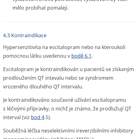
mělo probíhat pomaleji.
4.3 Kontraindikace
Hypersenzitivita na escitalopram nebo na kteroukoli
pomocnou látku uvedenou v
bodě 6.1
.
Escitalopram je kontraindikován u pacientů se získaným
prodloužením QT intevalu nebo se syndromem
vrozeného dlouhého QT intervalu.
Je kontraindikováno současné užívání escitalopramu
s léčivými přípravky, o nichž je známo, že prodlužují QT
interval (viz
bod 4
.5).
Souběžná léčba neselektivními ireverzibilními inhibitory