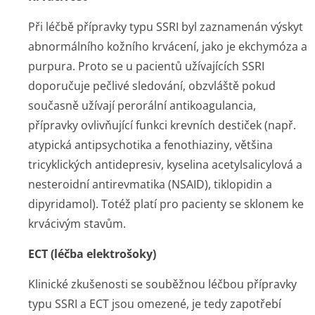
Při léčbě přípravky typu SSRI byl zaznamenán výskyt
abnormálního kožního krvácení, jako je ekchymóza a
purpura. Proto se u pacientů užívajících SSRI
doporučuje pečlivé sledování, obzvláště pokud
současně užívají perorální antikoagulancia,
přípravky ovlivňující funkci krevních destiček (např.
atypická antipsychotika a fenothiaziny, většina
tricyklických antidepresiv, kyselina acetylsalicylová a
nesteroidní antirevmatika (NSAID), tiklopidin a
dipyridamol). Totéž platí pro pacienty se sklonem ke
krvácivým stavům.
ECT (léčba elektrošoky)
Klinické zkušenosti se souběžnou léčbou přípravky
typu SSRI a ECT jsou omezené, je tedy zapotřebí