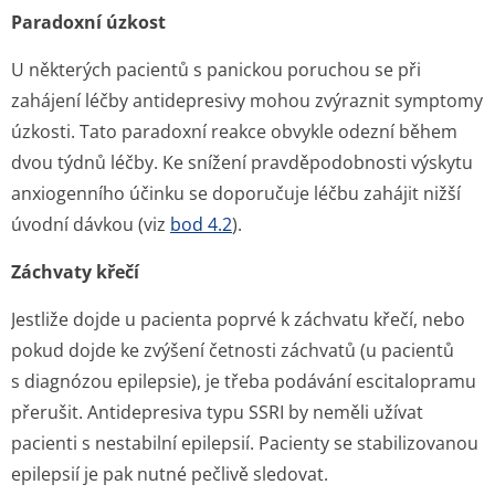
Paradoxní úzkost
U některých pacientů s panickou poruchou se při
zahájení léčby antidepresivy mohou zvýraznit symptomy
úzkosti. Tato paradoxní reakce obvykle odezní během
dvou týdnů léčby. Ke snížení pravděpodobnosti výskytu
anxiogenního účinku se doporučuje léčbu zahájit nižší
úvodní dávkou (viz
bod 4.2
).
Záchvaty křečí
Jestliže dojde u pacienta poprvé k záchvatu křečí, nebo
pokud dojde ke zvýšení četnosti záchvatů (u pacientů
s diagnózou epilepsie), je třeba podávání escitalopramu
přerušit. Antidepresiva typu SSRI by neměli užívat
pacienti s nestabilní epilepsií. Pacienty se stabilizovanou
epilepsií je pak nutné pečlivě sledovat.