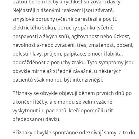
užitou během léčby a rychlost snižování dávky.
Nejčastěji hlášenými reakcemi jsou závratě,
smyslové poruchy (včetně parestézií a pocitů
elektrického šoku), poruchy spánku (včetně
nespavosti a živých snů), agitovanost nebo úzkost,
nevolnost a/nebo zvracení, třes, zmatenost, pocení,
bolesti hlavy, průjem, palpitace, emoční labilita,
podrážděnost a poruchy zraku. Tyto symptomy jsou
obvykle mírné až středně závažné, u některých
pacientů však mohou být intenzivnější.
Příznaky se obvykle objevují během prvních dnů po
ukončení léčby, ale mohou se velmi vzácně
vyskytnout i u pacientů, kteří opomněli užít
předepsanou dávku.
Příznaky obvykle spontánně odeznívají samy, a to do