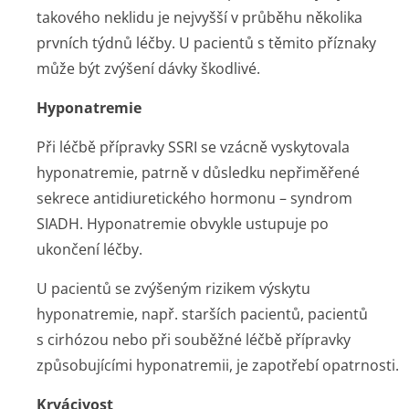
takového neklidu je nejvyšší v průběhu několika
prvních týdnů léčby. U pacientů s těmito příznaky
může být zvýšení dávky škodlivé.
Hyponatremie
Při léčbě přípravky SSRI se vzácně vyskytovala
hyponatremie, patrně v důsledku nepřiměřené
sekrece antidiuretického hormonu – syndrom
SIADH. Hyponatremie obvykle ustupuje po
ukončení léčby.
U pacientů se zvýšeným rizikem výskytu
hyponatremie, např. starších pacientů, pacientů
s cirhózou nebo při souběžné léčbě přípravky
způsobujícími hyponatremii, je zapotřebí opatrnosti.
Krvácivost