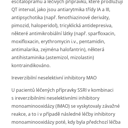
escitalopramu a léčivých přípravků, které prodlužují
QT interval, jako jsou antiarytmika třídy IA a III,
antipsychotika (např. fenothiazinové deriváty,
pimozid, haloperidol), tricyklická antidepresiva,
některé antimikrobiální látky (např. sparfloxacin,
moxifloxacin, erythromycin i.v., pentamidin,
antimalarika, zejména halofantrin), některá
antihistaminika (astemizol, mizolastin)
kontraindikováno.
Ireverzibilní neselektivní inhibitory MAO
U pacientů léčených přípravky SSRI v kombinaci
s ireverzibilními neselektivními inhibitory
monoaminooxidázy (IMAO) se vyskytovaly závažné
reakce, a to i v případě následné léčby inhibitory
monoaminooxidázy poté, kdy byla předchozí léčba