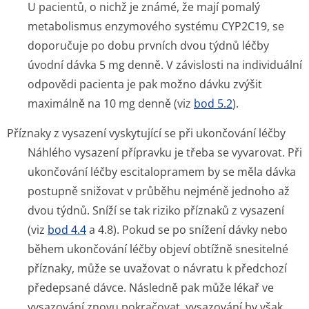
U pacientů, o nichž je známé, že mají pomalý
metabolismus enzymového systému CYP2C19, se
doporučuje po dobu prvních dvou týdnů léčby
úvodní dávka 5 mg denně. V závislosti na individuální
odpovědi pacienta je pak možno dávku zvýšit
maximálně na 10 mg denně (viz
bod 5.2
).
Příznaky z vysazení vyskytující se při ukončování léčby
Náhlého vysazení přípravku je třeba se vyvarovat. Při
ukončování léčby escitalopramem by se měla dávka
postupně snižovat v průběhu nejméně jednoho až
dvou týdnů. Sníží se tak riziko příznaků z vysazení
(viz
bod 4.4
a 4.8). Pokud se po snížení dávky nebo
během ukončování léčby objeví obtížně snesitelné
příznaky, může se uvažovat o návratu k předchozí
předepsané dávce. Následně pak může lékař ve
vysazování znovu pokračovat, vysazování by však