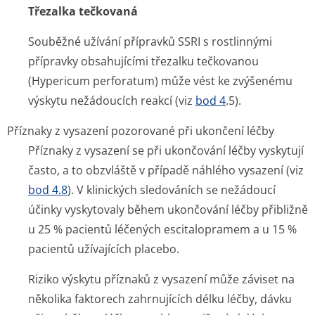
Třezalka tečkovaná
Souběžné užívání přípravků SSRI s rostlinnými
přípravky obsahujícími třezalku tečkovanou
(
Hypericum perforatum
) může vést ke zvýšenému
výskytu nežádoucích reakcí (viz
bod 4
.5).
Příznaky z vysazení pozorované při ukončení léčby
Příznaky z vysazení se při ukončování léčby vyskytují
často, a to obzvláště v případě náhlého vysazení (viz
bod 4.8
). V klinických sledováních se nežádoucí
účinky vyskytovaly během ukončování léčby přibližně
u 25 % pacientů léčených escitalopramem a u 15 %
pacientů užívajících placebo.
Riziko výskytu příznaků z vysazení může záviset na
několika faktorech zahrnujících délku léčby, dávku