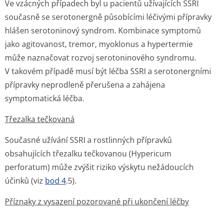
Ve vzácných případech byl u pacientů užívajících SSRI
současně se serotonergně působícími léčivými přípravky
hlášen serotoninový syndrom. Kombinace symptomů
jako agitovanost, tremor, myoklonus a hypertermie
může naznačovat rozvoj serotoninového syndromu.
V takovém případě musí být léčba SSRI a serotonergními
přípravky neprodleně přerušena a zahájena
symptomatická léč­ba.
Třezalka tečkovaná
Současné užívání SSRI a rostlinných přípravků
obsahujících třezalku tečkovanou (
Hypericum
perforatum
) může zvýšit riziko výskytu nežádoucích
účinků (viz
bod 4
.5).
Příznaky z vysazení pozorované při ukončení léčby