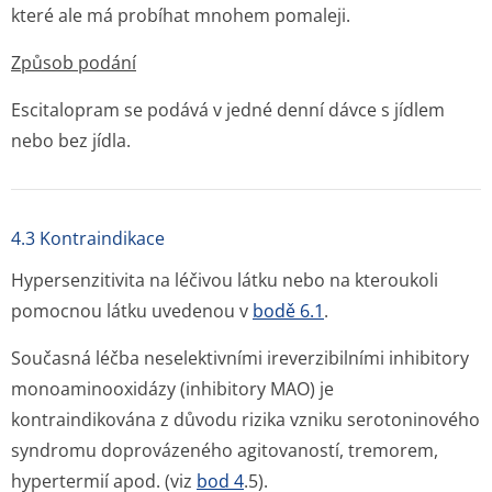
které ale má probíhat mnohem pomaleji.
Způsob podání
Escitalopram se podává v jedné denní dávce s jídlem
nebo bez jídla.
4.3 Kontraindikace
Hypersenzitivita na léčivou látku nebo na kteroukoli
pomocnou látku uvedenou v
bodě 6.1
.
Současná léčba neselektivními ireverzibilními inhibitory
monoaminooxidázy (inhibitory MAO) je
kontraindikována z důvodu rizika vzniku serotoninového
syndromu doprovázeného agitovaností, tremorem,
hypertermií apod. (viz
bod 4
.5).