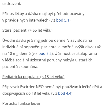
uzdravení.
Přínos léčby a dávka mají být přehodnocovány
v pravidelných intervalech (viz
bod 5.1
).
Starší pacienti (> 65 let věku)
Úvodní dávka je 5 mg jednou denně. V závislosti na
individuální odpovědi pacienta je možné zvýšit dávku až
na 10 mg denně (viz
bod 5.2
). Účinnost escitalopramu
v léčbě sociální úzkostné poruchy nebyla u starších
pacientů zkoumána.
Pediatrická populace (< 18 let věku)
Přípravek Escirdec NEO nemá být používán k léčbě dětí a
dospívajících do 18 let věku (viz
bod 4.4
).
Porucha funkce ledvin