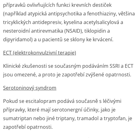
přípravků ovlivňujících funkci krevních destiček
(například atypická antipsychotika a fenothiaziny, většina
tricyklických antidepresiv, kyselina acetylsalicylová a
nesteroidní antirevmatika (NSAID), tiklopidin a
dipyridamol) a u pacientů se sklony ke krvácení.
ECT (elektrokonvulzivní terapie)
Klinické zkušenosti se současným podáváním SSRI a ECT
jsou omezené, a proto je zapotřebí zvýšené opatrnosti.
Serotoninový syndrom
Pokud se escitalopram podává současně s léčivými
přípravky, které mají serotonergní účinky, jako je
sumatriptan nebo jiné triptany, tramadol a tryptofan, je
zapotřebí opatrnosti.