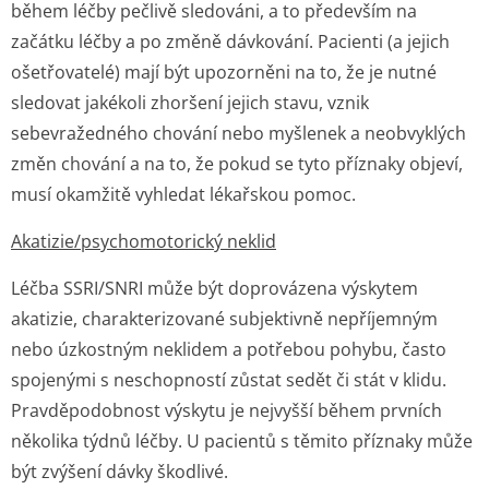
během léčby pečlivě sledováni, a to především na
začátku léčby a po změně dávkování. Pacienti (a jejich
ošetřovatelé) mají být upozorněni na to, že je nutné
sledovat jakékoli zhoršení jejich stavu, vznik
sebevražedného chování nebo myšlenek a neobvyklých
změn chování a na to, že pokud se tyto příznaky objeví,
musí okamžitě vyhledat lékařskou pomoc.
Akatizie/psycho­motorický neklid
Léčba SSRI/SNRI může být doprovázena výskytem
akatizie, charakterizované subjektivně nepříjemným
nebo úzkostným neklidem a potřebou pohybu, často
spojenými s neschopností zůstat sedět či stát v klidu.
Pravděpodobnost výskytu je nejvyšší během prvních
několika týdnů léčby. U pacientů s těmito příznaky může
být zvýšení dávky škodlivé.