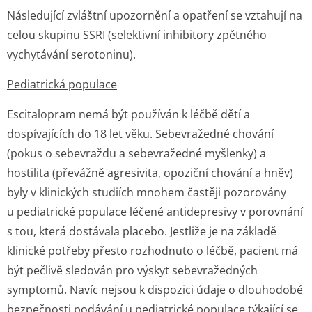
Následující zvláštní upozornění a opatření se vztahují na
celou skupinu SSRI (selektivní inhibitory zpětného
vychytávání serotoninu).
Pediatrická populace
Escitalopram nemá být používán k léčbě dětí a
dospívajících do 18 let věku. Sebevražedné chování
(pokus o sebevraždu a sebevražedné myšlenky) a
hostilita (převážně agresivita, opoziční chování a hněv)
byly v klinických studiích mnohem častěji pozorovány
u pediatrické populace léčené antidepresivy v porovnání
s tou, která dostávala placebo. Jestliže je na základě
klinické potřeby přesto rozhodnuto o léčbě, pacient má
být pečlivě sledován pro výskyt sebevražedných
symptomů. Navíc nejsou k dispozici údaje o dlouhodobé
bezpečnosti podávání u pediatrické populace týkající se