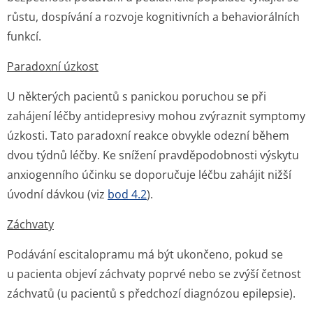
růstu, dospívání a rozvoje kognitivních a behaviorálních
funkcí.
Paradoxní úzkost
U některých pacientů s panickou poruchou se při
zahájení léčby antidepresivy mohou zvýraznit symptomy
úzkosti. Tato paradoxní reakce obvykle odezní během
dvou týdnů léčby. Ke snížení pravděpodobnosti výskytu
anxiogenního účinku se doporučuje léčbu zahájit nižší
úvodní dávkou (viz
bod 4.2
).
Záchvaty
Podávání escitalopramu má být ukončeno, pokud se
u pacienta objeví záchvaty poprvé nebo se zvýší četnost
záchvatů (u pacientů s předchozí diagnózou epilepsie).