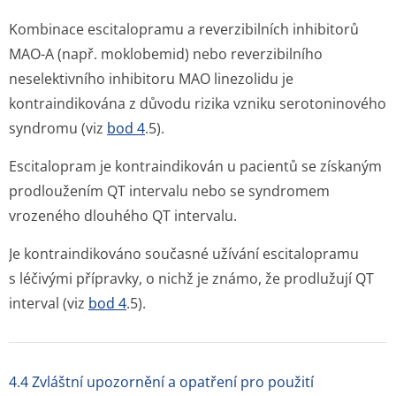
Kombinace escitalopramu a reverzibilních inhibitorů
MAO-A (např. moklobemid) nebo reverzibilního
neselektivního inhibitoru MAO linezolidu je
kontraindikována z důvodu rizika vzniku serotoninového
syndromu (viz
bod 4
.5).
Escitalopram je kontraindikován u pacientů se získaným
prodloužením QT intervalu nebo se syndromem
vrozeného dlouhého QT intervalu.
Je kontraindikováno současné užívání escitalopramu
s léčivými přípravky, o nichž je známo, že prodlužují QT
interval (viz
bod 4
.5).
4.4 Zvláštní upozornění a opatření pro použití