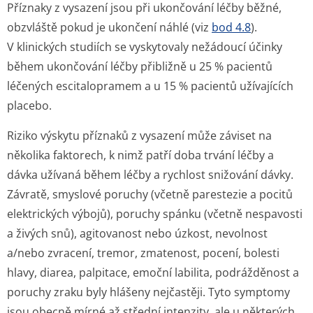
Příznaky z vysazení jsou při ukončování léčby běžné,
obzvláště pokud je ukončení náhlé (viz
bod 4.8
).
V klinických studiích se vyskytovaly nežádoucí účinky
během ukončování léčby přibližně u 25 % pacientů
léčených escitalopramem a u 15 % pacientů užívajících
placebo.
Riziko výskytu příznaků z vysazení může záviset na
několika faktorech, k nimž patří doba trvání léčby a
dávka užívaná během léčby a rychlost snižování dávky.
Závratě, smyslové poruchy (včetně parestezie a pocitů
elektrických výbojů), poruchy spánku (včetně nespavosti
a živých snů), agitovanost nebo úzkost, nevolnost
a/nebo zvracení, tremor, zmatenost, pocení, bolesti
hlavy, diarea, palpitace, emoční labilita, podrážděnost a
poruchy zraku byly hlášeny nejčastěji. Tyto symptomy
jsou obecně mírné až střední intenzity, ale u některých