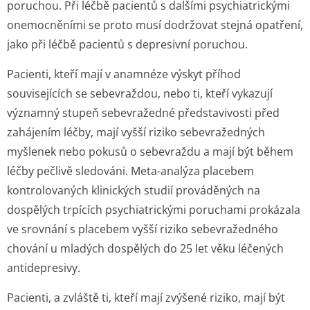
poruchou. Při léčbě pacientů s dalšími psychiatrickými
onemocněními se proto musí dodržovat stejná opatření,
jako při léčbě pacientů s depresivní poruchou.
Pacienti, kteří mají v anamnéze výskyt příhod
souvisejících se sebevraždou, nebo ti, kteří vykazují
významný stupeň sebevražedné představivosti před
zahájením léčby, mají vyšší riziko sebevražedných
myšlenek nebo pokusů o sebevraždu a mají být během
léčby pečlivě sledováni. Meta-analýza placebem
kontrolovaných klinických studií prováděných na
dospělých trpících psychiatrickými poruchami prokázala
ve srovnání s placebem vyšší riziko sebevražedného
chování u mladých dospělých do 25 let věku léčených
antidepresivy.
Pacienti, a zvláště ti, kteří mají zvýšené riziko, mají být