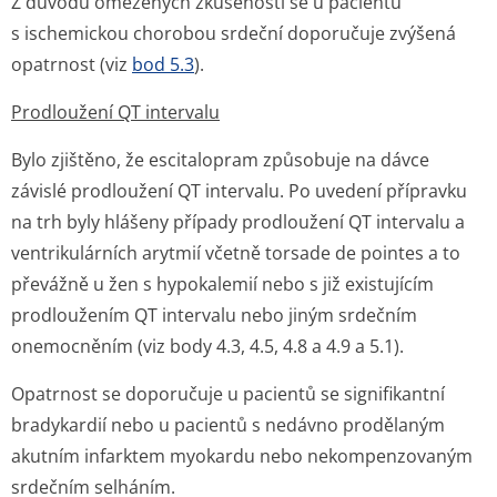
Z důvodu omezených zkušeností se u pacientů
s ischemickou chorobou srdeční doporučuje zvýšená
opatrnost (viz
bod 5.3
).
Prodloužení QT intervalu
Bylo zjištěno, že escitalopram způsobuje na dávce
závislé prodloužení QT intervalu. Po uvedení přípravku
na trh byly hlášeny případy prodloužení QT intervalu a
ventrikulárních arytmií včetně torsade de pointes a to
převážně u žen s hypokalemií nebo s již existujícím
prodloužením QT intervalu nebo jiným srdečním
onemocněním (viz body 4.3, 4.5, 4.8 a 4.9 a 5.1).
Opatrnost se doporučuje u pacientů se signifikantní
bradykardií nebo u pacientů s nedávno prodělaným
akutním infarktem myokardu nebo nekompenzovaným
srdečním selháním.