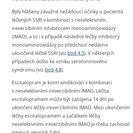
Byly hlášeny závažné nežádoucí účinky u pacientů
léčených SSRI v kombinaci s neselektivním,
ireverzibilním inhibitorem monoaminooxidázy
(IMAO), a to i v případě následné léčby inhibitory
monoaminooxidázy po předchozí nedávno
ukončené léčbě SSRI (viz
bod 4.3
). V některých
případech došlo ke vzniku serotoninového
syndromu (viz
bod 4.8
).
Escitalopram je kontraindikován v kombinaci
s neselektivními ireverzibilními IMAO. Léčba
escitalopramem může být zahájena 14 dní po
ukončení léčby ireverzibilními IMAO. Mezi ukončením
léčby escitalopramem a začátkem léčby
neselektivními ireverzibilními IMAO je třeba zachovat
interval alespoň 7 dní.