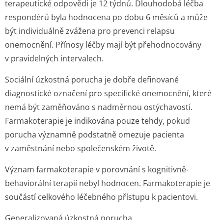
terapeutické odpovědi je 12 týdnů. Dlouhodobá léčba
respondérů byla hodnocena po dobu 6 měsíců a může
být individuálně zvážena pro prevenci relapsu
onemocnění. Přínosy léčby mají být přehodnocovány
v pravidelných intervalech.
Sociální úzkostná porucha je dobře definované
diagnostické označení pro specifické onemocnění, které
nemá být zaměňováno s nadměrnou ostýchavostí.
Farmakoterapie je indikována pouze tehdy, pokud
porucha významně podstatně omezuje pacienta
v zaměstnání nebo společenském životě.
Význam farmakoterapie v porovnání s kognitivně-
behaviorální terapií nebyl hodnocen. Farmakoterapie je
součástí celkového léčebného přístupu k pacientovi.
Generalizovaná úzkostná porucha