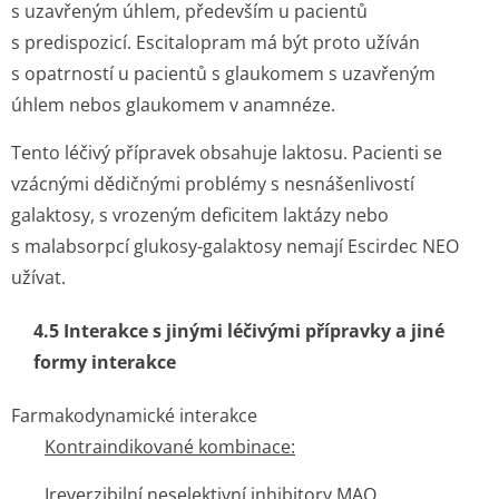
s uzavřeným úhlem, především u pacientů
s predispozicí. Escitalopram má být proto užíván
s opatrností u pacientů s glaukomem s uzavřeným
úhlem nebos glaukomem v anamnéze.
Tento léčivý přípravek obsahuje laktosu. Pacienti se
vzácnými dědičnými problémy s nesnášenlivostí
galaktosy, s vrozeným deficitem laktázy nebo
s malabsorpcí glukosy-galaktosy nemají Escirdec NEO
užívat.
4.5 Interakce s jinými léčivými přípravky a jiné
formy interakce
Farmakodynamické interakce
Kontraindikované kombinace:
Ireverzibilní neselektivní inhibitory MAO