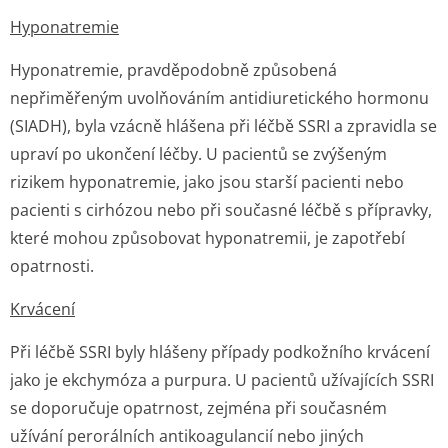
Hyponatremie
Hyponatremie, pravděpodobně způsobená
nepřiměřeným uvolňováním antidiuretického hormonu
(SIADH), byla vzácně hlášena při léčbě SSRI a zpravidla se
upraví po ukončení léčby. U pacientů se zvýšeným
rizikem hyponatremie, jako jsou starší pacienti nebo
pacienti s cirhózou nebo při současné léčbě s přípravky,
které mohou způsobovat hyponatremii, je zapotřebí
opatrnosti.
Krvácení
Při léčbě SSRI byly hlášeny případy podkožního krvácení
jako je ekchymóza a purpura. U pacientů užívajících SSRI
se doporučuje opatrnost, zejména při současném
užívání perorálních antikoagulancií nebo jiných