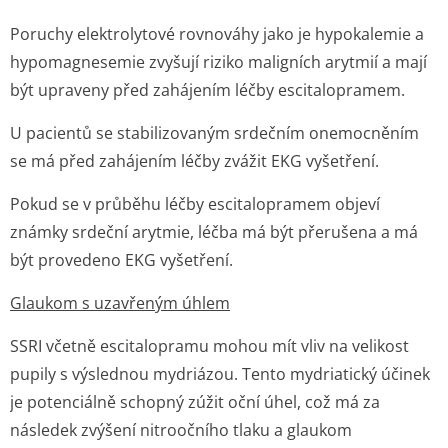
Poruchy elektrolytové rovnováhy jako je hypokalemie a
hypomagnesemie zvyšují riziko maligních arytmií a mají
být upraveny před zahájením léčby escitalopramem.
U pacientů se stabilizovaným srdečním onemocněním
se má před zahájením léčby zvážit EKG vyšetření.
Pokud se v průběhu léčby escitalopramem objeví
známky srdeční arytmie, léčba má být přerušena a má
být provedeno EKG vyšetření.
Glaukom s uzavřeným úhlem
SSRI včetně escitalopramu mohou mít vliv na velikost
pupily s výslednou mydriázou. Tento mydriatický účinek
je potenciálně schopný zúžit oční úhel, což má za
následek zvýšení nitroočního tlaku a glaukom