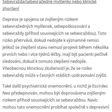
Sebevražda/se­bevražedné myšlenky nebo klinické
zhoršení
Deprese je spojena se zvýšeným rizikem
sebevražedných myšlenek, sebepoškozování a
sebevraždy (příhod souvisejících se sebevraždou). Toto
riziko přetrvává, dokud nedojde k významné remisi.
Jelikož se zlepšení stavu nemusí projevit během několika
prvních nebo i více týdnů léčby, mají být pacienti pečlivě
sledováni, dokud k tomuto zlepšení nedojde.
Všeobecnou klinickou zkušeností je, že se riziko
sebevraždy může v časných stádiích uzdravování zvýšit.
Také další psychiatrická onemocnění, u nichž je Escirdec
Neo předepisován, mohou být doprovázena zvýšeným
rizikem příhod souvisejících se sebevraždou. Navíc
mohou tato onemocnění probíhat společně s depresivní