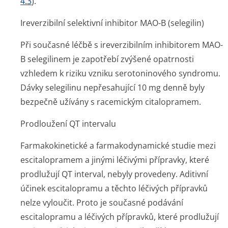
4.3
).
Ireverzibilní selektivní inhibitor MAO-B (selegilin)
Při současné léčbě s ireverzibilním inhibitorem MAO-
B selegilinem je zapotřebí zvýšené opatrnosti
vzhledem k riziku vzniku serotoninového syndromu.
Dávky selegilinu nepřesahující 10 mg denně byly
bezpečně užívány s racemickým citalopramem.
Prodloužení QT intervalu
Farmakokinetické a farmakodynamické studie mezi
escitalopramem a jinými léčivými přípravky, které
prodlužují QT interval, nebyly provedeny. Aditivní
účinek escitalopramu a těchto léčivých přípravků
nelze vyloučit. Proto je současné podávání
escitalopramu a léčivých přípravků, které prodlužují