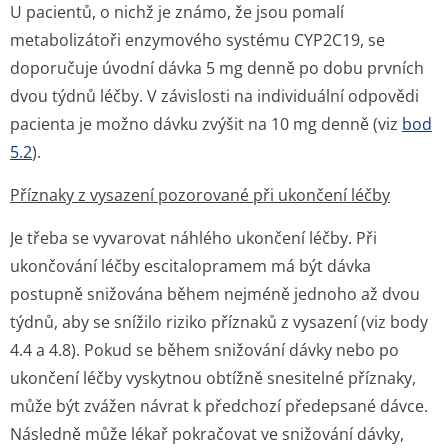
U pacientů, o nichž je známo, že jsou pomalí
metabolizátoři enzymového systému CYP2C19, se
doporučuje úvodní dávka 5 mg denně po dobu prvních
dvou týdnů léčby. V závislosti na individuální odpovědi
pacienta je možno dávku zvýšit na 10 mg denně (viz
bod
5.2
).
Příznaky z vysazení pozorované při ukončení léčby
Je třeba se vyvarovat náhlého ukončení léčby. Při
ukončování léčby escitalopramem má být dávka
postupně snižována během nejméně jednoho až dvou
týdnů, aby se snížilo riziko příznaků z vysazení (viz body
4.4 a 4.8). Pokud se během snižování dávky nebo po
ukončení léčby vyskytnou obtížně snesitelné příznaky,
může být zvážen návrat k předchozí předepsané dávce.
Následně může lékař pokračovat ve snižování dávky,