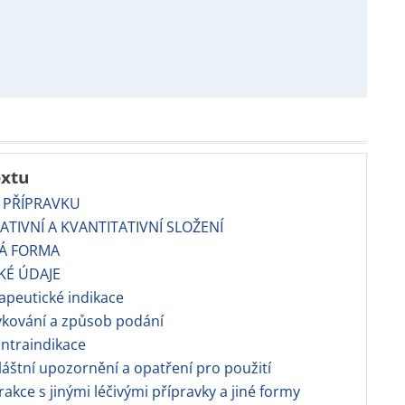
extu
 PŘÍPRAVKU
TATIVNÍ A KVANTITATIVNÍ SLOŽENÍ
VÁ FORMA
CKÉ ÚDAJE
apeutické indikace
vkování a způsob podání
ntraindikace
áštní upozornění a opatření pro použití
erakce s jinými léčivými přípravky a jiné formy