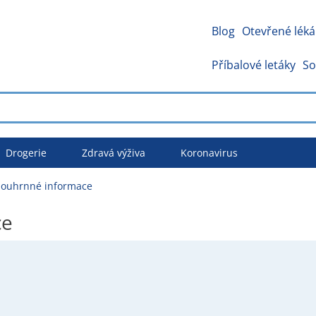
Blog
Otevřené léká
Příbalové letáky
So
Drogerie
Zdravá výživa
Koronavirus
 Souhrnné informace
ce