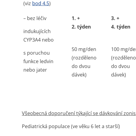
(viz
bod 4.5
)
– bez léčiv
1. +
3. +
2. týden
4. týden
indukujících
CYP3A4 nebo
50 mg/den
100 mg/de
s poruchou
(rozděleno
(rozděleno
funkce ledvin
do dvou
do dvou
nebo jater
dávek)
dávek)
Všeobecná doporučení týkající se dávkování zonis
Pediatrická populace (ve věku 6 let a starší)