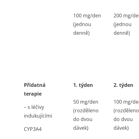
100 mg/den
200 mg/de
(jednou
(jednou
denně)
denně)
Přídatná
1. týden
2. týden
terapie
50 mg/den
100 mg/de
– s léčivy
(rozděleno
(rozděleno
indukujícími
do dvou
do dvou
dávek)
dávek)
CYP3A4