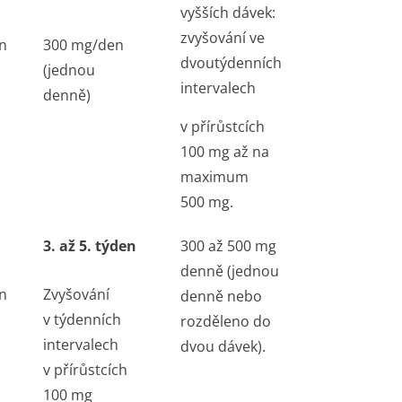
vyšších dávek:
zvyšování ve
n
300 mg/den
dvoutýdenních
(jednou
intervalech
denně)
v přírůstcích
100 mg až na
maximum
500 mg.
3. až 5. týden
300 až 500 mg
denně (jednou
n
Zvyšování
denně nebo
v týdenních
rozděleno do
intervalech
dvou dávek).
v přírůstcích
100 mg