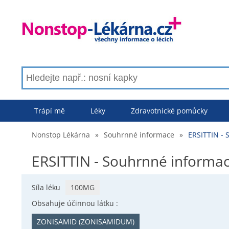
Trápí mě
Léky
Zdravotnické pomůcky
Nonstop Lékárna
»
Souhrnné informace
»
ERSITTIN -
ERSITTIN - Souhrnné informa
Síla léku
100MG
Obsahuje účinnou látku :
ZONISAMID (ZONISAMIDUM)