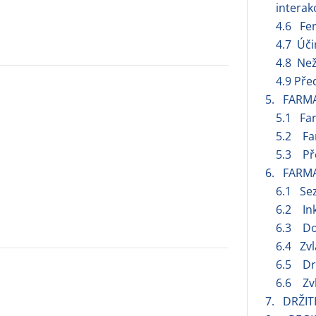
interak
4.6 Fert
4.7 Úči
4.8 Než
4.9 Pře
5. FARM
5.1 Fa
5.2 Far
5.3 Pře
6. FARM
6.1 Se
6.2 Ink
6.3 Do
6.4 Zvl
6.5 Dr
6.6 Zvl
7. DRŽIT