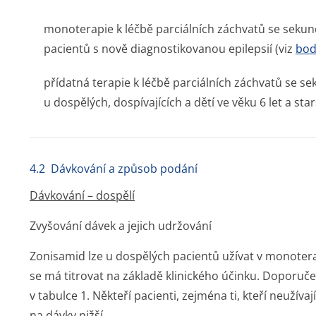
monoterapie k léčbě parciálních záchvatů se sekund
pacientů s nově diagnostikovanou epilepsií (viz
bod
přídatná terapie k léčbě parciálních záchvatů se sek
u dospělých, dospívajících a dětí ve věku 6 let a star
4.2 Dávkování a způsob podání
Dávkování – dospělí
Zvyšování dávek a jejich udržování
Zonisamid lze u dospělých pacientů užívat v monoterapi
se má titrovat na základě klinického účinku. Doporuč
v tabulce 1. Někteří pacienti, zejména ti, kteří neužív
na dávky nižší.