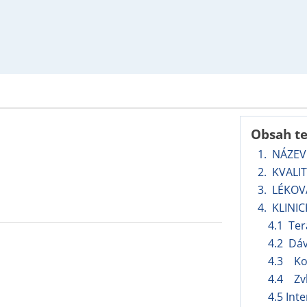
Obsah t
1. NÁZEV
2. KVALI
3. LÉKO
4. KLINI
4.1 Ter
4.2 Dá
4.3 Ko
4.4 Zvl
4.5 Int