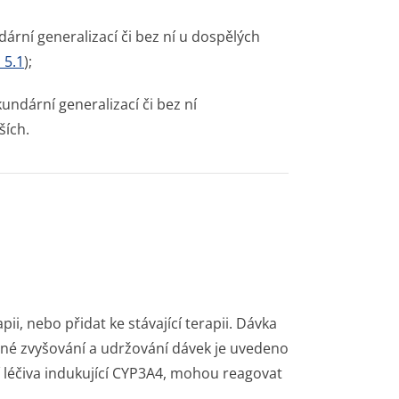
ární generalizací či bez ní u dospělých
 5.1
);
undární generalizací či bez ní
ších.
i, nebo přidat ke stávající terapii. Dávka
ené zvyšování a udržování dávek je uvedeno
ají léčiva indukující CYP3A4, mohou reagovat