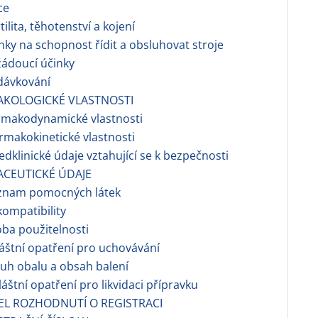
ce
ilita, těhotenství a kojení
nky na schopnost řídit a obsluhovat stroje
ádoucí účinky
dávkování
AKOLOGICKÉ VLASTNOSTI
rmakodynamické vlastnosti
makokinetické vlastnosti
dklinické údaje vztahující se k bezpečnosti
ACEUTICKÉ ÚDAJE
znam pomocných látek
ompatibility
ba použitelnosti
áštní opatření pro uchovávání
uh obalu a obsah balení
áštní opatření pro likvidaci přípravku
EL ROZHODNUTÍ O REGISTRACI