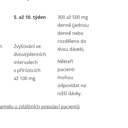
5. až 10. týden
300 až 500 mg
denně (jednou
denně nebo
rozděleno do
n
Zvyšování ve
dvou dávek).
dvoutýdenních
Někteří
intervalech
pacienti
v přírůstcích
mohou
až 100 mg
odpovídat na
nižší dávky.
amidu u zvláštních populací pacientů