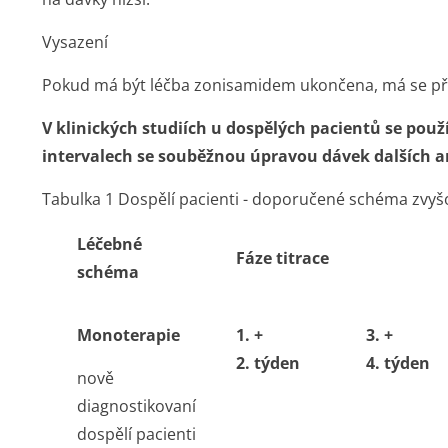
Vysazení
Pokud má být léčba zonisamidem ukončena, má se pří
V klinických studiích u dospělých pacientů se použ
intervalech se souběžnou úpravou dávek dalších an
Tabulka 1 Dospělí pacienti - doporučené schéma zvyšo
Léčebné
Fáze titrace
schéma
Monoterapie
1. +
3. +
2. týden
4. týden
nově
diagnostikovaní
dospělí pacienti