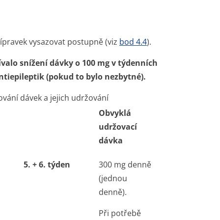
pravek vysazovat postupně (viz
bod 4.4
).
ívalo snížení dávky o 100 mg v týdenních
tiepileptik (pokud to bylo nezbytné).
vání dávek a jejich udržování
Obvyklá
udržovací
dávka
5. + 6. týden
300 mg denně
(jednou
denně).
Při potřebě