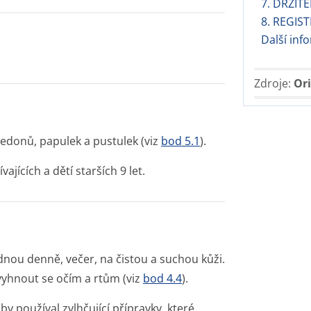
7. DRŽIT
8. REGIS
Další inf
Zdroje:
Ori
edonů, papulek a pustulek (viz
bod 5.1
).
jících a dětí starších 9 let.
dnou denně, večer, na čistou a suchou kůži.
 vyhnout se očím a rtům (viz
bod 4.4
).
y používal zvlhčující přípravky, které