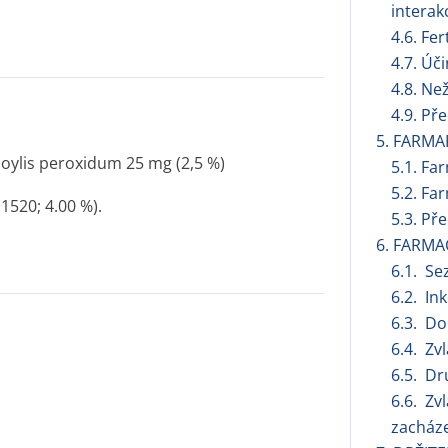
interak
4.6. Fer
4.7. Úč
4.8. Ne
4.9. Př
5. FARMA
oylis peroxidum 25 mg (2,5 %)
5.1. Fa
5.2. Fa
1520; 4.00 %).
5.3. Př
6. FARMA
6.1. S
6.2. In
6.3. Do
6.4. Zv
6.5. Dr
6.6. Zv
zacháze