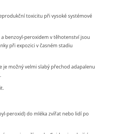
reprodukční toxicitu při vysoké systémové
 a benzoyl-peroxidem v těhotenství jsou
nky při expozici v časném stadiu
 je možný velmi slabý přechod adapalenu
.
t.
l-peroxid) do mléka zvířat nebo lidí po