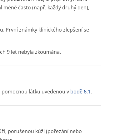
 méně často (např. každý druhý den),
vu. První známky klinického zlepšení se
ch 9 let nebyla zkoumána.
oli pomocnou látku uvedenou v
bodě 6.1
.
ži, porušenou kůži (pořezání nebo