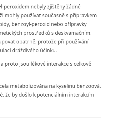
l-peroxidem nebyly zjištěny žádné
 kůži mohly používat současně s přípravkem
noidy, benzoyl-peroxid nebo přípravky
metických prostředků s deskvamačním,
povat opatrně, protože při používání
laci dráždivého účinku.
, a proto jsou lékové interakce s celkově
 zcela metabolizována na kyselinu benzoová,
é, že by došlo k potenciálním interakcím