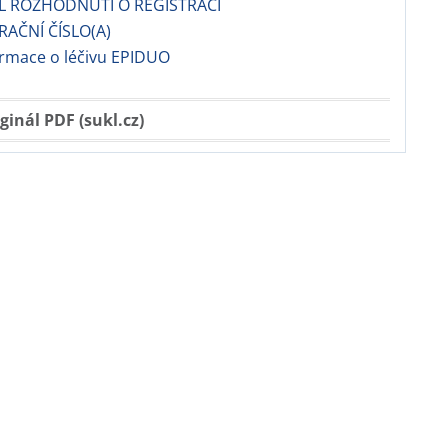
EL ROZHODNUTÍ O REGISTRACI
TRAČNÍ ČÍSLO(A)
ormace o léčivu EPIDUO
ginál PDF (sukl.cz)