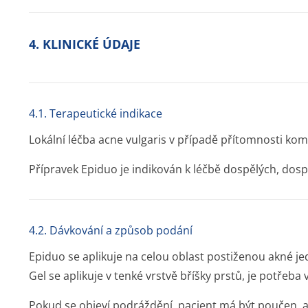
4. KLINICKÉ ÚDAJE
4.1. Terapeutické indikace
Lokální léčba
acne vulgaris
v případě přítomnosti kom
Přípravek Epiduo je indikován k léčbě dospělých, dospíva
4.2. Dávkování a způsob podání
Epiduo se aplikuje na celou oblast postiženou akné je
Gel se aplikuje v tenké vrstvě bříšky prstů, je potřeba
Pokud se objeví podráždění, pacient má být poučen, ab