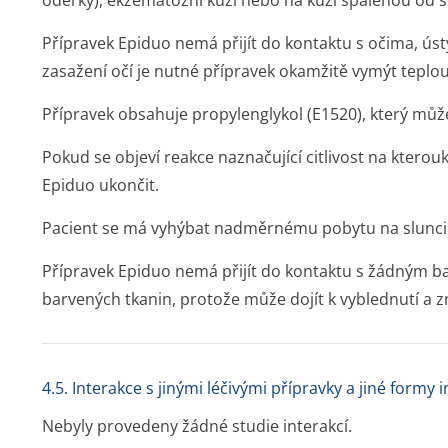
oděrky), ekzematózní kůži nebo na kůži spálenou od s
Přípravek Epiduo nemá přijít do kontaktu s očima, úst
zasažení očí je nutné přípravek okamžitě vymýt teplo
Přípravek obsahuje propylenglykol (E1520), který můž
Pokud se objeví reakce naznačující citlivost na kterou
Epiduo ukončit.
Pacient se má vyhýbat nadměrnému pobytu na slunci 
Přípravek Epiduo nemá přijít do kontaktu s žádným b
barvených tkanin, protože může dojít k vyblednutí a 
4.5. Interakce s jinými léčivými přípravky a jiné formy 
Nebyly provedeny žádné studie interakcí.