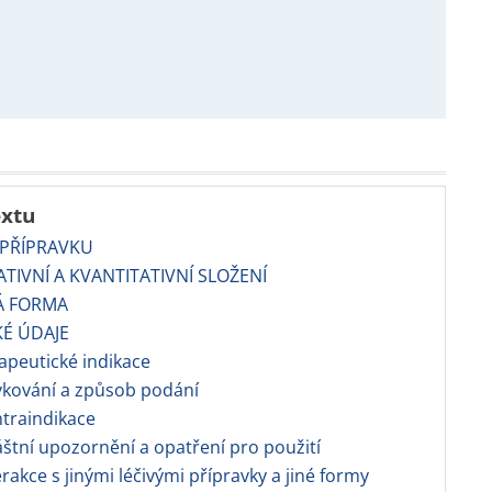
extu
 PŘÍPRAVKU
TATIVNÍ A KVANTITATIVNÍ SLOŽENÍ
Á FORMA
KÉ ÚDAJE
rapeutické indikace
vkování a způsob podání
ntraindikace
láštní upozornění a opatření pro použití
terakce s jinými léčivými přípravky a jiné formy