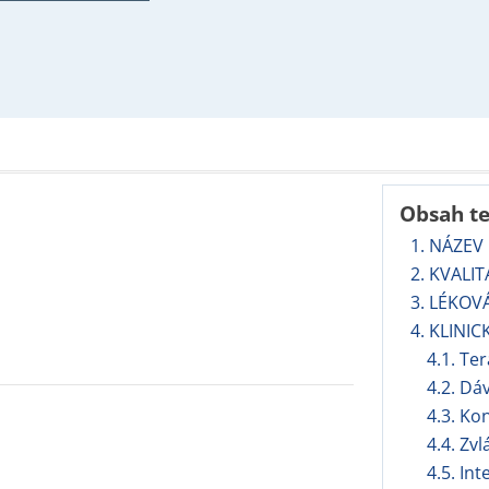
Obsah t
1. NÁZEV
2. KVALI
3. LÉKOV
4. KLINIC
4.1. Te
4.2. Dá
4.3. Ko
4.4. Zv
4.5. In