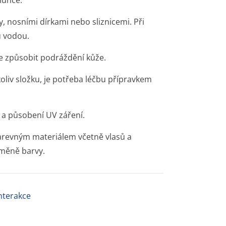
lunce.
y, nosními dírkami nebo sliznicemi. Při
u vodou.
e způsobit podráždění kůže.
koliv složku, je potřeba léčbu přípravkem
a působení UV záření.
arevným materiálem včetně vlasů a
změně barvy.
interakce