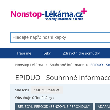
Trápí mě
Léky
Zdravotnické pomůcky
Nonstop Lékárna
»
Souhrnné informace
»
EPIDUO - S
EPIDUO - Souhrnné informac
Síla léku
1MG/G+25MG/G
Obsahuje účinné látky :
BENZOYL-PEROXID (BENZOYLIS PEROXIDUM)
ADAPA