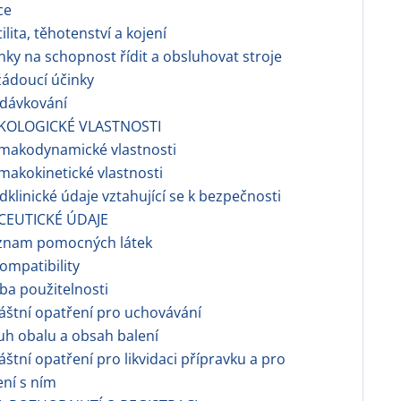
ce
tilita, těhotenství a kojení
inky na schopnost řídit a obsluhovat stroje
žádoucí účinky
edávkování
KOLOGICKÉ VLASTNOSTI
rmakodynamické vlastnosti
rmakokinetické vlastnosti
edklinické údaje vztahující se k bezpečnosti
CEUTICKÉ ÚDAJE
eznam pomocných látek
kompatibility
ba použitelnosti
láštní opatření pro uchovávání
uh obalu a obsah balení
láštní opatření pro likvidaci přípravku a pro
ní s ním