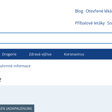
Blog
Otevřené léká
Příbalové letáky
So
Drogerie
Zdravá výživa
Koronavirus
ouhrnné informace
e
LEN (ADAPALENUM)