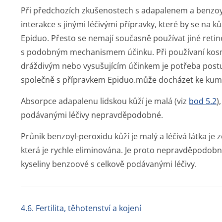
Při předchozích zkušenostech s adapalenem a benzoy
interakce s jinými léčivými přípravky, které by se na
Epiduo. Přesto se nemají současně používat jiné reti
s podobným mechanismem účinku. Při používaní kos
dráždivým nebo vysušujícím účinkem je potřeba postu
společně s přípravkem Epiduo.může docházet ke kumu
Absorpce adapalenu lidskou kůží je malá (viz
bod 5.2
)
podávanými léčivy nepravděpodobné.
Průnik benzoyl-peroxidu kůží je malý a léčivá látka je
která je rychle eliminována. Je proto nepravděpodobn
kyseliny benzoové s celkově podávanými léčivy.
4.6. Fertilita, těhotenství a kojení