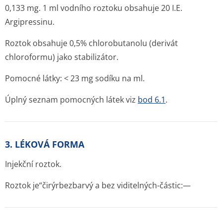
0,133 mg. 1 ml vodního roztoku obsahuje 20 I.E.
Argipressinu.
Roztok obsahuje 0,5% chlorobutanolu (derivát
chloroformu) jako stabilizátor.
Pomocné látky: < 23 mg sodíku na ml.
Úplný seznam pomocných látek viz
bod 6.1
.
3. LÉKOVÁ FORMA
Injekční roztok.
Roztok je“čirýrbezbarvý a bez viditelných-částic:—