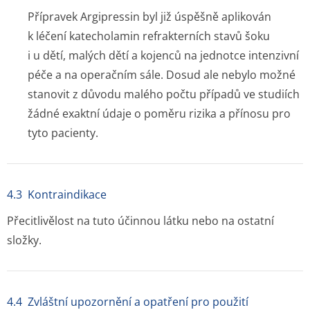
Přípravek Argipressin byl již úspěšně aplikován
k léčení katecholamin refrakterních stavů šoku
i u dětí, malých dětí a kojenců na jednotce intenzivní
péče a na operačním sále. Dosud ale nebylo možné
stanovit z důvodu malého počtu případů ve studiích
žádné exaktní údaje o poměru rizika a přínosu pro
tyto pacienty.
4.3 Kontraindikace
Přecitlivělost na tuto účinnou látku nebo na ostatní
složky.
4.4 Zvláštní upozornění a opatření pro použití