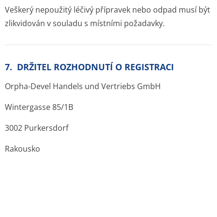
Veškerý nepoužitý léčivý přípravek nebo odpad musí být
zlikvidován v souladu s místními požadavky.
7. DRŽITEL ROZHODNUTÍ O REGISTRACI
Orpha-Devel Handels und Vertriebs GmbH
Wintergasse 85/1B
3002 Purkersdorf
Rakousko
8. REGISTRAČNÍ ČÍSLO/ČÍSLA
89298.00.00