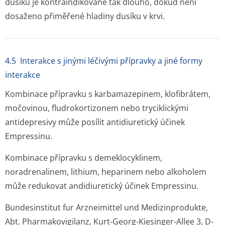
dusíku je kontraindikované tak dlouho, dokud není
dosaženo přiměřené hladiny dusíku v krvi.
4.5 Interakce s jinými léčivými přípravky a jiné formy
interakce
Kombinace přípravku s karbamazepinem, klofibrátem,
močovinou, fludrokortizonem nebo tryciklickými
antidepresivy může posílit antidiuretický účinek
Empressinu.
Kombinace přípravku s demeklocyklinem,
noradrenalinem, lithium, heparinem nebo alkoholem
může redukovat andidiuretický účinek Empressinu.
Bundesinstitut fur Arzneimittel und Medizinprodukte,
Abt. Pharmakovigilanz, Kurt-Georg-Kiesinger-Allee 3, D-