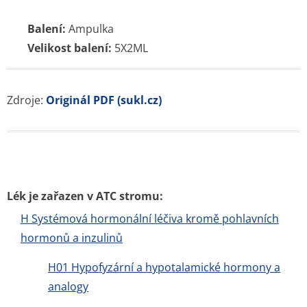
Příbalové letáky
Souhrnné informace o lécích
Účinné látky
ATC skupiny
Pravidla a podmínky používání
Zásady ochrany osobních údajů
Kontakt
Blog
Tuková bulka pod kůží
Příčiny a léčba průjmu
Nitroděložní tělísko – cena, spolehlivost, rizika, hormony
Jarní detox těla i mysli
Bolest břicha