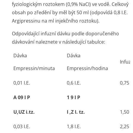
fyziologickým roztokem (0,9% NaCI) ve vodě. Celkový
obsah po zředění by měl být 50 ml (odpovídá 0,8 I.E.
Argipressinu na ml injekčního roztoku).
Odpovídající infuzní dávku podle doporučeného
dávkování naleznete v následující tabulce:
Dávka
Dávka
Infuz
Empressin/minuta
Empressin/hodina
0,01 I.E.
0,6 I.E.
0,75 
A 09 I P
1 9 I P
U,UZ i.tz.
I ,Z I. tz.
1,50 
0,03 I.E.
1,8 I.E.
2,25 