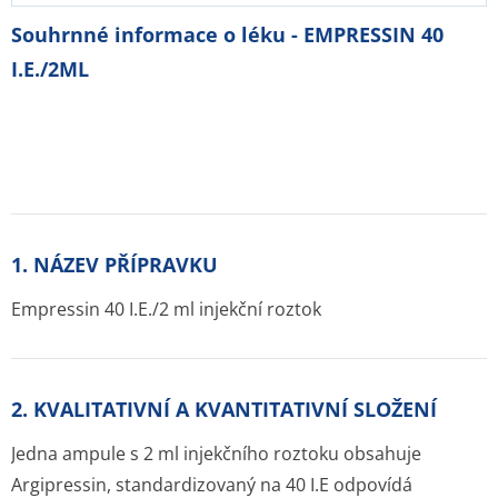
Souhrnné informace o léku - EMPRESSIN 40
I.E./2ML
1. NÁZEV PŘÍPRAVKU
Empressin 40 I.E./2 ml injekční roztok
2. KVALITATIVNÍ A KVANTITATIVNÍ SLOŽENÍ
Jedna ampule s 2 ml injekčního roztoku obsahuje
Argipressin, standardizovaný na 40 I.E odpovídá