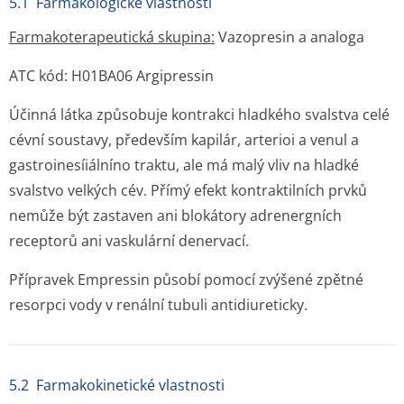
5.1 Farmakologické vlastnosti
Farmakoterape­utická skupina:
Vazopresin a analoga
ATC kód: H01BA06 Argipressin
Účinná látka způsobuje kontrakci hladkého svalstva celé
cévní soustavy, především kapilár, arterioi a venul a
gastroinesíiálníno traktu, ale má malý vliv na hladké
svalstvo velkých cév. Přímý efekt kontraktilních prvků
nemůže být zastaven ani blokátory adrenergních
receptorů ani vaskulární denervací.
Přípravek Empressin působí pomocí zvýšené zpětné
resorpci vody v renální tubuli antidiureticky.
5.2 Farmakokinetické vlastnosti