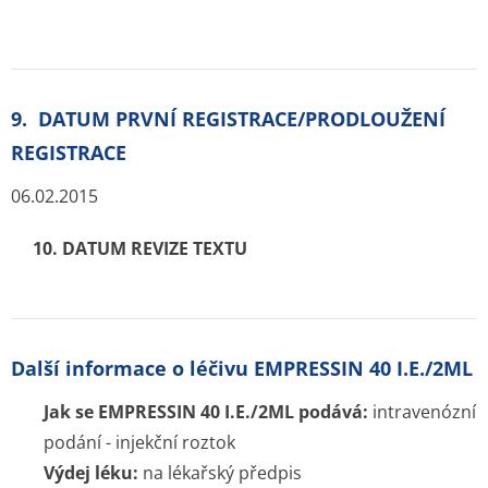
H01BA Vasopresin a analogy
H01BA01 VAZOPRESIN (ARGIPRESIN)
Chcete být mezi prvními kdo ušetří za léky ?
Ozveme se hned jak porovnáme ceny léků.
Blog
Otevřené lékárny
Značky