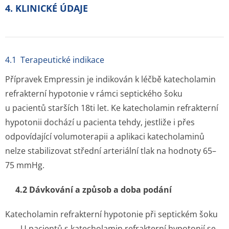
4. KLINICKÉ ÚDAJE
4.1 Terapeutické indikace
Přípravek Empressin je indikován k léčbě katecholamin
refrakterní hypotonie v rámci septického šoku
u pacientů starších 18ti let. Ke katecholamin refrakterní
hypotonii dochází u pacienta tehdy, jestliže i přes
odpovídající volumoterapii a aplikaci katecholaminů
nelze stabilizovat střední arteriální tlak na hodnoty 65–
75 mmHg.
4.2 Dávkování a způsob a doba podání
Katecholamin refrakterní hypotonie při septickém šoku
U pacientů s katecholamin refrakterní hypotonií se