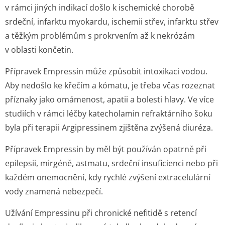
v rámci jiných indikací došlo k ischemické chorobě
srdeční, infarktu myokardu, ischemii střev, infarktu střev
a těžkým problémům s prokrvením až k nekrózám
v oblasti končetin.
Přípravek Empressin může způsobit intoxikaci vodou.
Aby nedošlo ke křečím a kómatu, je třeba včas rozeznat
příznaky jako omámenost, apatii a bolesti hlavy. Ve více
studiích v rámci léčby katecholamin refraktárního šoku
byla při terapii Argipressinem zjištěna zvýšená diuréza.
Přípravek Empressin by měl být používán opatrně při
epilepsii, mirgéně, astmatu, srdeční insuficienci nebo při
každém onemocnění, kdy rychlé zvýšení extracelulární
vody znamená nebezpečí.
Užívání Empressinu při chronické nefitidě s retencí