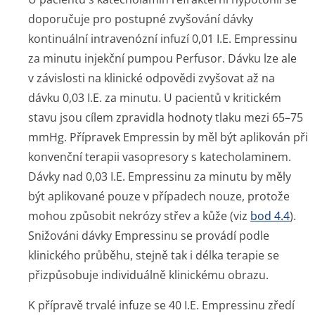
doporučuje pro postupné zvyšování dávky
kontinuální intravenózní infuzí 0,01 I.E. Empressinu
za minutu injekční pumpou Perfusor. Dávku lze ale
v závislosti na klinické odpovědi zvyšovat až na
dávku 0,03 I.E. za minutu. U pacientů v kritickém
stavu jsou cílem zpravidla hodnoty tlaku mezi 65–75
mmHg. Přípravek Empressin by měl být aplikován při
konvenční terapii vasopresory s katecholaminem.
Dávky nad 0,03 I.E. Empressinu za minutu by měly
být aplikované pouze v případech nouze, protože
mohou způsobit nekrózy střev a kůže (viz
bod 4.4
).
Snižováni dávky Empressinu se provádí podle
klinického průběhu, stejně tak i délka terapie se
přizpůsobuje individuálně klinickému obrazu.
K přípravě trvalé infuze se 40 I.E. Empressinu zředí