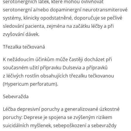
serotonergních látek, které mohou ovlivňovat
serotonergní a/nebo dopaminergní neurotransmiterové
systémy, klinicky opodstatněné, doporučuje se pečlivé
sledování pacienta, zejména na začátku léčby a při
zvyšování dávek.
Třezalka tečkovaná
K nežádoucím účinkům může častěji docházet při
současném užití přípravku Dulsevia a přípravků
z léčivých rostlin obsahujících třezalku tečkovanou
(Hypericum perforatum).
Sebevražda
Léčba depresivní poruchy a generalizované úzkostné
poruchy:
Deprese je spojena se zvýšeným rizikem
suicidálních myšlenek, sebepoškození a sebevraždy