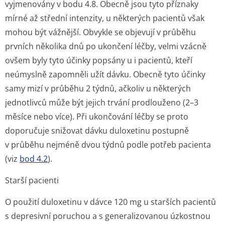
vyjmenovány v bodu 4.8. Obecně jsou tyto příznaky
mírné až střední intenzity, u některých pacientů však
mohou být vážnější. Obvykle se objevují v průběhu
prvních několika dnů po ukončení léčby, velmi vzácně
ovšem byly tyto účinky popsány u i pacientů, kteří
neúmyslně zapomněli užít dávku. Obecně tyto účinky
samy mizí v průběhu 2 týdnů, ačkoliv u některých
jednotlivců může být jejich trvání prodlouženo (2–3
měsíce nebo více). Při ukončování léčby se proto
doporučuje snižovat dávku duloxetinu postupně
v průběhu nejméně dvou týdnů podle potřeb pacienta
(viz
bod 4.2
).
Starší pacienti
O použití duloxetinu v dávce 120 mg u starších pacientů
s depresivní poruchou a s generalizovanou úzkostnou