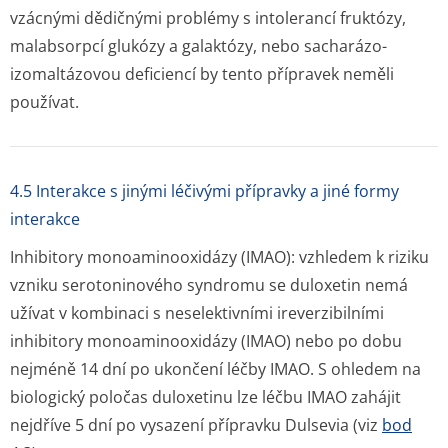
vzácnými dědičnými problémy s intolerancí fruktózy,
malabsorpcí glukózy a galaktózy, nebo sacharázo-
izomaltázovou deficiencí by tento přípravek neměli
používat.
4.5 Interakce s jinými léčivými přípravky a jiné formy
interakce
Inhibitory monoaminooxidázy (IMAO):
vzhledem k riziku
vzniku serotoninového syndromu se duloxetin nemá
užívat v kombinaci s neselektivními ireverzibilními
inhibitory monoaminooxidázy (IMAO) nebo po dobu
nejméně 14 dní po ukončení léčby IMAO. S ohledem na
biologický poločas duloxetinu lze léčbu IMAO zahájit
nejdříve 5 dní po vysazení přípravku Dulsevia (viz
bod