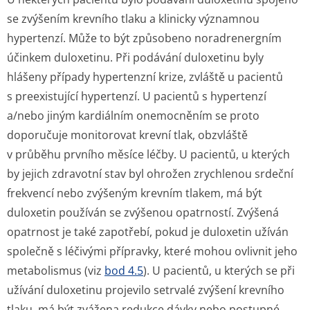
se zvýšením krevního tlaku a klinicky významnou
hypertenzí. Může to být způsobeno noradrenergním
účinkem duloxetinu. Při podávání duloxetinu byly
hlášeny případy hypertenzní krize, zvláště u pacientů
s preexistující hypertenzí. U pacientů s hypertenzí
a/nebo jiným kardiálním onemocněním se proto
doporučuje monitorovat krevní tlak, obzvláště
v průběhu prvního měsíce léčby. U pacientů, u kterých
by jejich zdravotní stav byl ohrožen zrychlenou srdeční
frekvencí nebo zvýšeným krevním tlakem, má být
duloxetin používán se zvýšenou opatrností. Zvýšená
opatrnost je také zapotřebí, pokud je duloxetin užíván
společně s léčivými přípravky, které mohou ovlivnit jeho
metabolismus (viz
bod 4.5
). U pacientů, u kterých se při
užívání duloxetinu projevilo setrvalé zvýšení krevního
tlaku, má být zvážena redukce dávky nebo postupné