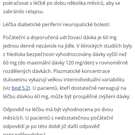
pokračovat v léčbě po dobu několika měsíců, aby se
zabránilo relapsu.
Léčba diabetické periferní neuropatické bolesti
Počáteční a doporučená udržovací dávka je 60 mg
jednou denně nezávisle na jídle. V klinických studiích byly
z hlediska bezpečnosti vyhodnocovány dávky vyšší než
60 mg (do maximální dávky 120 mg/den) v rovnoměrně
rozdělených dávkách. Plazmatické koncentrace
duloxetinu vykazují velkou interindividuální variabilitu
(viz
bod 5.2
). U pacientů, kteří dostatečně nereagují na
léčbu dávkou 60 mg, může být prospěšné zvýšení dávky.
Odpověď na léčbu má být vyhodnocena po dvou
měsících. U pacientů s nedostatečnou počáteční
odpovědí je po této době již další odpověď
nepravděpodobná.