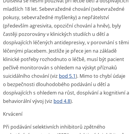
Dulsevia se nesmí používat při léčbě dětí a dospívajících
mladších 18 let. Sebevražedné chování (sebevražedné
pokusy, sebevražedné myšlenky) a nepřátelství
(především agresivita, opoziční chování a hněv), byly
častěji pozorovány v klinických studiích u dětí a
dospívajících léčených antidepresivy, v porovnání s těmi
léčenými placebem. Jestliže je přece jen na základě
klinické potřeby rozhodnuto o léčbě, musí být pacient
pečlivě monitorován s ohledem na výskyt příznaků
suicidálního chování (viz
bod 5.1
). Mimo to chybí údaje
o bezpečnosti dlouhodobého podávání u dětí a
dospívajících s ohledem na růst, dospívání a kognitivní a
behaviorální vývoj (viz
bod 4.8
).
Krvácení
Při podávání selektivních inhibitorů zpětného