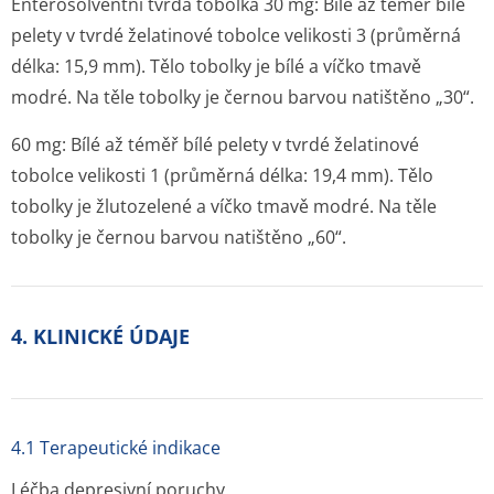
Enterosolventní tvrdá tobolka 30 mg: Bílé až téměř bílé
pelety v tvrdé želatinové tobolce velikosti 3 (průměrná
délka: 15,9 mm). Tělo tobolky je bílé a víčko tmavě
modré. Na těle tobolky je černou barvou natištěno „30“.
60 mg: Bílé až téměř bílé pelety v tvrdé želatinové
tobolce velikosti 1 (průměrná délka: 19,4 mm). Tělo
tobolky je žlutozelené a víčko tmavě modré. Na těle
tobolky je černou barvou natištěno „60“.
4. KLINICKÉ ÚDAJE
4.1 Terapeutické indikace
Léčba depresivní poruchy.