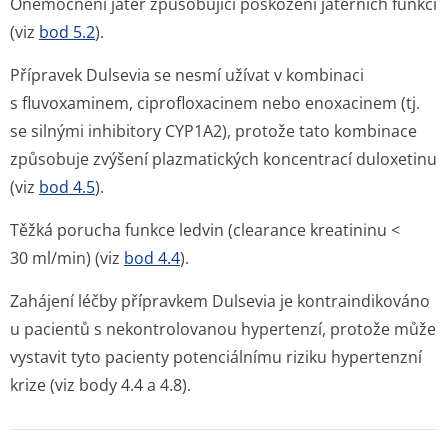
Onemocnění jater způsobující poškození jaterních funkcí
(viz
bod 5.2
).
Přípravek Dulsevia se nesmí užívat v kombinaci
s fluvoxaminem, ciprofloxacinem nebo enoxacinem (tj.
se silnými inhibitory CYP1A2), protože tato kombinace
způsobuje zvýšení plazmatických koncentrací duloxetinu
(viz
bod 4.5
).
Těžká porucha funkce ledvin (clearance kreatininu <
30 ml/min) (viz
bod 4.4
).
Zahájení léčby přípravkem Dulsevia je kontraindikováno
u pacientů s nekontrolovanou hypertenzí, protože může
vystavit tyto pacienty potenciálnímu riziku hypertenzní
krize (viz body 4.4 a 4.8).