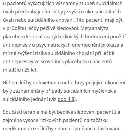
u pacientů vykazujících významný stupeň suicidálních
úvah před zahájením léčby je vyšší riziko suicidálních
úvah nebo suicidálního chování. Tito pacienti mají být
v průběhu léčby pečlivě sledováni. Metaanalýza
placebem kontrolovaných klinických hodnocení použití
antidepresiv u psychiatrických onemocnění prokázala
mírné zvýšení rizika suicidálního chování při léčbě
antidepresivy ve srovnání s placebem u pacientů
mladších 25 let.
Během léčby duloxetinem nebo brzy po jejím ukončení
byly zaznamenány případy suicidálních myšlenek a
suicidálního jednání (viz
bod 4.8
).
Součástí terapie má být bedlivé sledování pacientů a
zejména vysoce rizikových pacientů na začátku
medikamentózní léčby nebo při změnách dávkování.