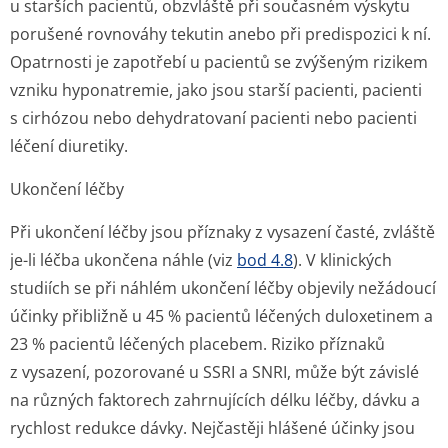
u starších pacientů, obzvláště při současném výskytu
porušené rovnováhy tekutin anebo při predispozici k ní.
Opatrnosti je zapotřebí u pacientů se zvýšeným rizikem
vzniku hyponatremie, jako jsou starší pacienti, pacienti
s cirhózou nebo dehydratovaní pacienti nebo pacienti
léčení diuretiky.
Ukončení léčby
Při ukončení léčby jsou příznaky z vysazení časté, zvláště
je-li léčba ukončena náhle (viz
bod 4.8
). V klinických
studiích se při náhlém ukončení léčby objevily nežádoucí
účinky přibližně u 45 % pacientů léčených duloxetinem a
23 % pacientů léčených placebem. Riziko příznaků
z vysazení, pozorované u SSRI a SNRI, může být závislé
na různých faktorech zahrnujících délku léčby, dávku a
rychlost redukce dávky. Nejčastěji hlášené účinky jsou