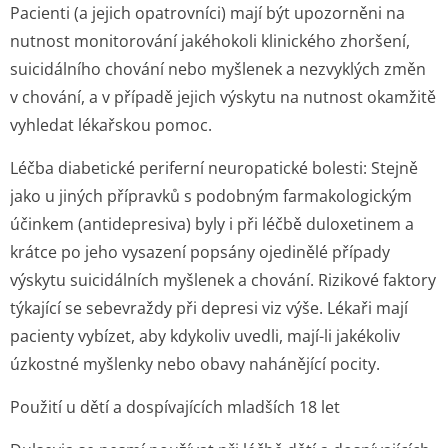
Pacienti (a jejich opatrovníci) mají být upozorněni na
nutnost monitorování jakéhokoli klinického zhoršení,
suicidálního chování nebo myšlenek a nezvyklých změn
v chování, a v případě jejich výskytu na nutnost okamžitě
vyhledat lékařskou pomoc.
Léčba diabetické periferní neuropatické bolesti:
Stejně
jako u jiných přípravků s podobným farmakologickým
účinkem (antidepresiva) byly i při léčbě duloxetinem a
krátce po jeho vysazení popsány ojedinělé případy
výskytu suicidálních myšlenek a chování. Rizikové faktory
týkající se sebevraždy při depresi viz výše. Lékaři mají
pacienty vybízet, aby kdykoliv uvedli, mají-li jakékoliv
úzkostné myšlenky nebo obavy nahánějící pocity.
Použití u dětí a dospívajících mladších 18 let