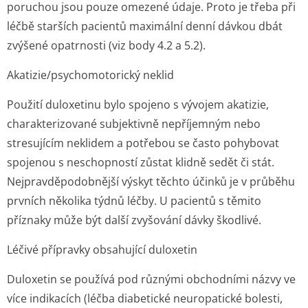
poruchou jsou pouze omezené údaje. Proto je třeba při
léčbě starších pacientů maximální denní dávkou dbát
zvýšené opatrnosti (viz body 4.2 a 5.2).
Akatizie/psycho­motorický neklid
Použití duloxetinu bylo spojeno s vývojem akatizie,
charakterizované subjektivně nepříjemným nebo
stresujícím neklidem a potřebou se často pohybovat
spojenou s neschopností zůstat klidně sedět či stát.
Nejpravděpodobnější výskyt těchto účinků je v průběhu
prvních několika týdnů léčby. U pacientů s těmito
příznaky může být další zvyšování dávky škodlivé.
Léčivé přípravky obsahující duloxetin
Duloxetin se používá pod různými obchodními názvy ve
více indikacích (léčba diabetické neuropatické bolesti,