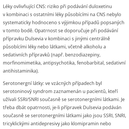
Léky ovlivňující CNS:
riziko při podávání duloxetinu
v kombinaci s ostatními léky působícími na CNS nebylo
systematicky hodnoceno s výjimkou případů popsaných
v tomto bodě. Opatrnost se doporučuje při podávání
přípravku Dulsevia v kombinaci s jinými centrálně
působícími léky nebo látkami, včetně alkoholu a
sedativních přípravků (např. benzodiazepiny,
morfinomimetika, antipsychotika, fenobarbital, sedativní
antihistaminika).
Serotonergní látky:
ve vzácných případech byl
serotoninový syndrom zaznamenán u pacientů, kteří
užívali SSRI/SNRI současně se serotonergními látkami. Je
třeba dbát opatrnosti, je-li přípravek Dulsevia podáván
současně se serotonergními látkami jako jsou SSRI, SNRI,
tricyklickými antidepresivy jako klomipramin nebo