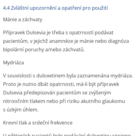
4.4 Zvláštní upozornění a opatření pro použití
Mánie a záchvaty
Přípravek Dulsevia je třeba s opatrností podávat
pacientům, v jejichž anamnéze je mánie nebo diagnóza
bipolární poruchy a/nebo záchvatů.
Mydriáza
V souvislosti s duloxetinem byla zaznamenána mydriáza.
Proto je nutno dbát opatrnosti, má-li být přípravek
Dulsevia předepisován pacientům se zvýšeným
nitroočním tlakem nebo při riziku akutního glaukomu
s úzkým úhlem.
Krevní tlak a srdeční frekvence
U některých pacientů bylo podávání duloxetinu spojeno