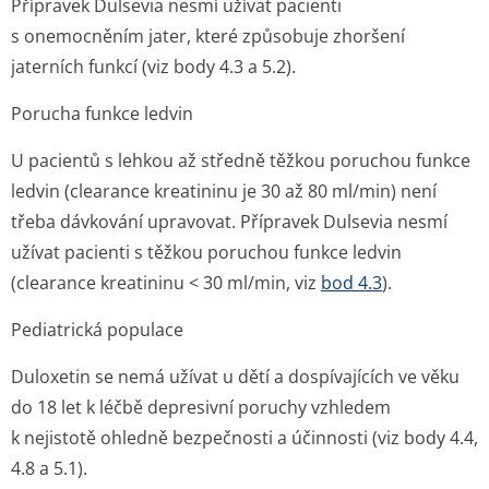
Přípravek Dulsevia nesmí užívat pacienti
s onemocněním jater, které způsobuje zhoršení
jaterních funkcí (viz body 4.3 a 5.2).
Porucha funkce ledvin
U pacientů s lehkou až středně těžkou poruchou funkce
ledvin (clearance kreatininu je 30 až 80 ml/min) není
třeba dávkování upravovat. Přípravek Dulsevia nesmí
užívat pacienti s těžkou poruchou funkce ledvin
(clearance kreatininu < 30 ml/min, viz
bod 4.3
).
Pediatrická populace
Duloxetin se nemá užívat u dětí a dospívajících ve věku
do 18 let k léčbě depresivní poruchy vzhledem
k nejistotě ohledně bezpečnosti a účinnosti (viz body 4.4,
4.8 a 5.1).