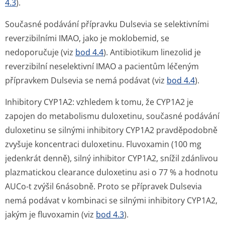
4.3
).
Současné podávání přípravku Dulsevia se selektivními
reverzibilními IMAO, jako je moklobemid, se
nedoporučuje (viz
bod 4.4
). Antibiotikum linezolid je
reverzibilní neselektivní IMAO a pacientům léčeným
přípravkem Dulsevia se nemá podávat (viz
bod 4.4
).
Inhibitory CYP1A2:
vzhledem k tomu, že CYP1A2 je
zapojen do metabolismu duloxetinu, současné podávání
duloxetinu se silnými inhibitory CYP1A2 pravděpodobně
zvyšuje koncentraci duloxetinu. Fluvoxamin (100 mg
jedenkrát denně), silný inhibitor CYP1A2, snížil zdánlivou
plazmatickou clearance duloxetinu asi o 77 % a hodnotu
AUCo-t zvýšil 6násobně. Proto se přípravek Dulsevia
nemá podávat v kombinaci se silnými inhibitory CYP1A2,
jakým je fluvoxamin (viz
bod 4.3
).