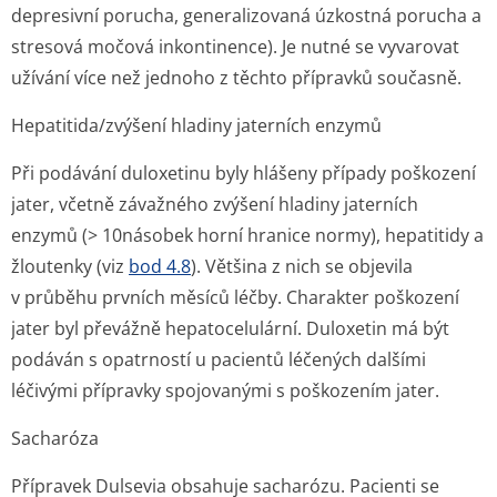
depresivní porucha, generalizovaná úzkostná porucha a
stresová močová inkontinence). Je nutné se vyvarovat
užívání více než jednoho z těchto přípravků současně.
Hepatitida/zvýšení hladiny jaterních enzymů
Při podávání duloxetinu byly hlášeny případy poškození
jater, včetně závažného zvýšení hladiny jaterních
enzymů (> 10násobek horní hranice normy), hepatitidy a
žloutenky (viz
bod 4.8
). Většina z nich se objevila
v průběhu prvních měsíců léčby. Charakter poškození
jater byl převážně hepatocelulární. Duloxetin má být
podáván s opatrností u pacientů léčených dalšími
léčivými přípravky spojovanými s poškozením jater.
Sacharóza
Přípravek Dulsevia obsahuje sacharózu. Pacienti se