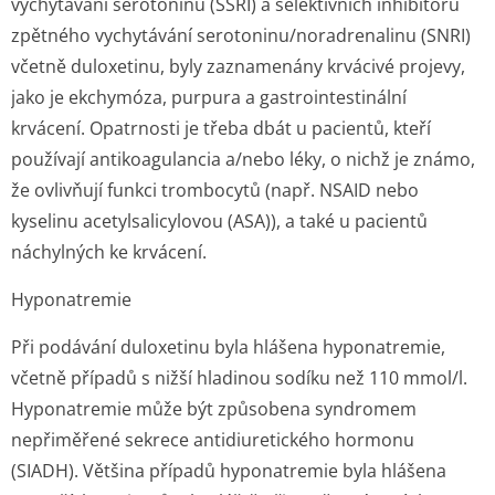
vychytávání serotoninu (SSRI) a selektivních inhibitorů
zpětného vychytávání serotoninu/no­radrenalinu (SNRI)
včetně duloxetinu, byly zaznamenány krvácivé projevy,
jako je ekchymóza, purpura a gastrointestinální
krvácení. Opatrnosti je třeba dbát u pacientů, kteří
používají antikoagulancia a/nebo léky, o nichž je známo,
že ovlivňují funkci trombocytů (např. NSAID nebo
kyselinu acetylsalicylovou (ASA)), a také u pacientů
náchylných ke krvácení.
Hyponatremie
Při podávání duloxetinu byla hlášena hyponatremie,
včetně případů s nižší hladinou sodíku než 110 mmol/l.
Hyponatremie může být způsobena syndromem
nepřiměřené sekrece antidiuretického hormonu
(SIADH). Většina případů hyponatremie byla hlášena