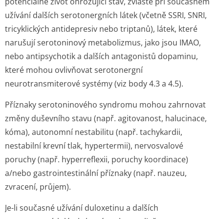
potenciálně život ohrožující stav, zvláště při současném
užívání dalších serotonergních látek (včetně SSRI, SNRI,
tricyklických antidepresiv nebo triptanů), látek, které
narušují serotoninový metabolizmus, jako jsou IMAO,
nebo antipsychotik a dalších antagonistů dopaminu,
které mohou ovlivňovat serotonergní
neurotransmiterové systémy (viz body 4.3 a 4.5).
Příznaky serotoninového syndromu mohou zahrnovat
změny duševního stavu (např. agitovanost, halucinace,
kóma), autonomní nestabilitu (např. tachykardii,
nestabilní krevní tlak, hypertermii), nervosvalové
poruchy (např. hyperreflexii, poruchy koordinace)
a/nebo gastrointestinální příznaky (např. nauzeu,
zvracení, průjem).
Je-li současné užívání duloxetinu a dalších