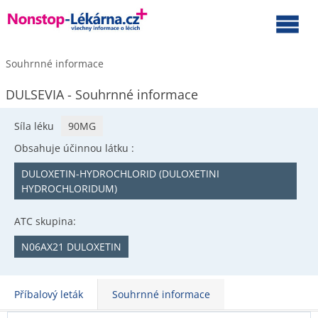
Souhrnné informace
DULSEVIA - Souhrnné informace
Síla léku
90MG
Obsahuje účinnou látku :
DULOXETIN-HYDROCHLORID (DULOXETINI
HYDROCHLORIDUM)
ATC skupina:
N06AX21 DULOXETIN
Příbalový leták
Souhrnné informace