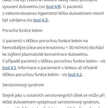
vysazení duloxetinu (viz
bod 4.8
). U pacientů
s nekontrolovanou hypertenzí léčba duloxetinem nesmí
být zahájena (viz
bod 4.3
).
Porucha funkce ledvin
U pacientů s těžkou poruchou funkce ledvin na
hemodialýze (clearance kreatininu < 30 ml/min) dochází
ke zvýšení plazmatické koncentrace duloxetinu.
V případě pacientů s těžkou poruchou funkce ledvin – viz
bod 4.3
. Informace o pacientech s lehkou až středně
těžkou poruchou funkce ledvin – viz
bod 4.2
.
Serotoninový syndrom
Stejně jako u ostatních serotonergních látek se může při
léčbě duloxetinem vyskytnout serotoninový syndrom,