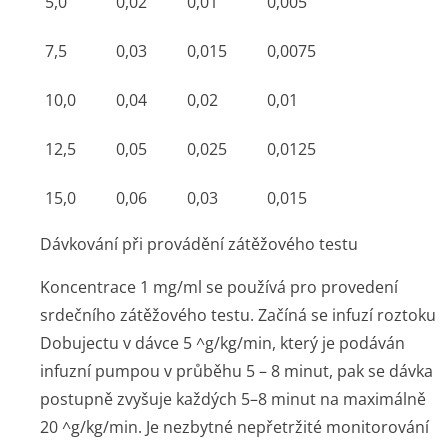
5,0
0,02
0,01
0,005
7,5
0,03
0,015
0,0075
10,0
0,04
0,02
0,01
12,5
0,05
0,025
0,0125
15,0
0,06
0,03
0,015
Dávkování při provádění zátěžového testu
Koncentrace 1 mg/ml se používá pro provedení
srdečního zátěžového testu. Začíná se infuzí roztoku
Dobujectu v dávce 5 ^g/kg/min, který je podáván
infuzní pumpou v průběhu 5 – 8 minut, pak se dávka
postupně zvyšuje každých 5–8 minut na maximálně
20 ^g/kg/min. Je nezbytné nepřetržité monitorování