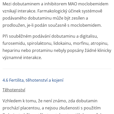
Mezi dobutaminem a inhibitorem MAO moclobemidem
vznikají interakce. Farmakologický účinek systémově
podávaného dobutaminu může být zesílen a
prodloužen, je-li podán současně s moclobemidem.
Při souběžném podávání dobutaminu a digitalisu,
furosemidu, spirolaktonu, lidokainu, morfinu, atropinu,
heparinu nebo protaminu nebyly popsány žádné klinicky
významné interakce.
4.6 Fertilita, těhotenství a kojení
Těhotenství
Vzhledem k tomu, že není známo, zda dobutamin
prochází placentou, a nejsou zkušenosti s použitím