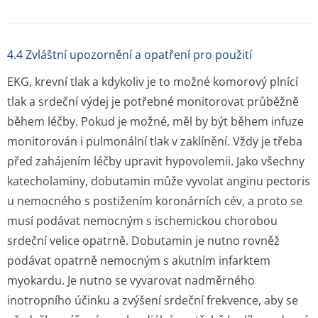
4.4 Zvláštní upozornění a opatření pro použití
EKG, krevní tlak a kdykoliv je to možné komorový plnící
tlak a srdeční výdej je potřebné monitorovat průběžně
během léčby. Pokud je možné, měl by být během infuze
monitorován i pulmonální tlak v zaklínění. Vždy je třeba
před zahájením léčby upravit hypovolemii. Jako všechny
katecholaminy, dobutamin může vyvolat anginu pectoris
u nemocného s postižením koronárních cév, a proto se
musí podávat nemocným s ischemickou chorobou
srdeční velice opatrně. Dobutamin je nutno rovněž
podávat opatrně nemocným s akutním infarktem
myokardu. Je nutno se vyvarovat nadměrného
inotropního účinku a zvýšení srdeční frekvence, aby se