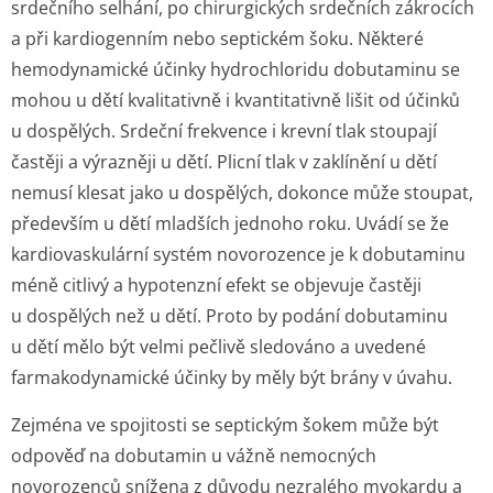
srdečního selhání, po chirurgických srdečních zákrocích
a při kardiogenním nebo septickém šoku. Některé
hemodynamické účinky hydrochloridu dobutaminu se
mohou u dětí kvalitativně i kvantitativně lišit od účinků
u dospělých. Srdeční frekvence i krevní tlak stoupají
častěji a výrazněji u dětí. Plicní tlak v zaklínění u dětí
nemusí klesat jako u dospělých, dokonce může stoupat,
především u dětí mladších jednoho roku. Uvádí se že
kardiovaskulární systém novorozence je k dobutaminu
méně citlivý a hypotenzní efekt se objevuje častěji
u dospělých než u dětí. Proto by podání dobutaminu
u dětí mělo být velmi pečlivě sledováno a uvedené
farmakodynamické účinky by měly být brány v úvahu.
Zejména ve spojitosti se septickým šokem může být
odpověď na dobutamin u vážně nemocných
novorozenců snížena z důvodu nezralého myokardu a