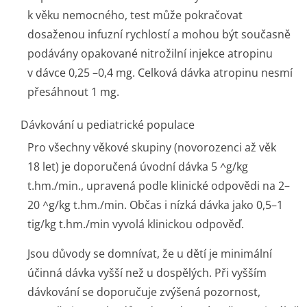
k věku nemocného, test může pokračovat
dosaženou infuzní rychlostí a mohou být současně
podávány opakované nitrožilní injekce atropinu
v dávce 0,25 –0,4 mg. Celková dávka atropinu nesmí
přesáhnout 1 mg.
Dávkování u pediatrické populace
Pro všechny věkové skupiny (novorozenci až věk
18 let) je doporučená úvodní dávka 5 ^g/kg
t.hm./min., upravená podle klinické odpovědi na 2–
20 ^g/kg t.hm./min. Občas i nízká dávka jako 0,5–1
tig/kg t.hm./min vyvolá klinickou odpověď.
Jsou důvody se domnívat, že u dětí je minimální
účinná dávka vyšší než u dospělých. Při vyšším
dávkování se doporučuje zvýšená pozornost,