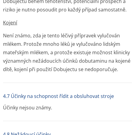
Dobujectu během těhotenství, potenciální prospěch a
riziko je nutno posoudit pro každý případ samostatně.
Kojení
Není známo, zda je tento léčivý přípravek vylučován
mlékem. Protože mnoho léků je vylučováno lidským
mateřským mlékem, a protože existuje možnost klinicky
významných nežádoucích účinků dobutaminu na kojené
dítě, kojení při použití Dobujectu se nedoporučuje.
4.7 Účinky na schopnost řídit a obsluhovat stroje
Účinky nejsou známy.
4.8 Nežádoucí účinky