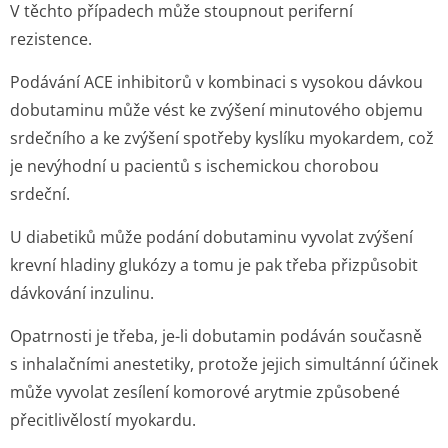
V těchto případech může stoupnout periferní
rezistence.
Podávání ACE inhibitorů v kombinaci s vysokou dávkou
dobutaminu může vést ke zvýšení minutového objemu
srdečního a ke zvýšení spotřeby kyslíku myokardem, což
je nevýhodní u pacientů s ischemickou chorobou
srdeční.
U diabetiků může podání dobutaminu vyvolat zvýšení
krevní hladiny glukózy a tomu je pak třeba přizpůsobit
dávkování inzulinu.
Opatrnosti je třeba, je-li dobutamin podáván současně
s inhalačními anestetiky, protože jejich simultánní účinek
může vyvolat zesílení komorové arytmie způsobené
přecitlivělostí myokardu.