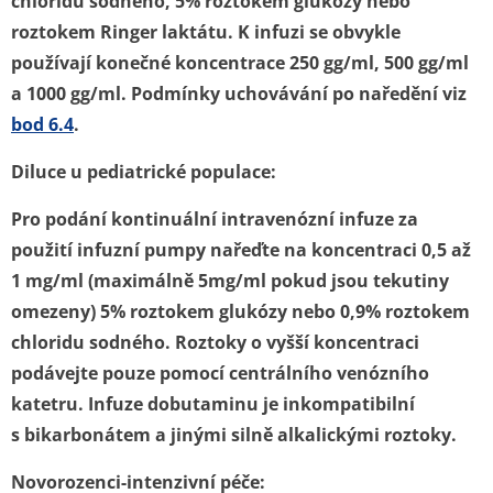
chloridu sodného, 5% roztokem glukózy nebo
roztokem Ringer laktátu. K infuzi se obvykle
používají konečné koncentrace 250 gg/ml, 500 gg/ml
a 1000 gg/ml. Podmínky uchovávání po naředění viz
bod 6.4
.
Diluce u pediatrické populace:
Pro podání kontinuální intravenózní infuze za
použití infuzní pumpy nařeďte na koncentraci 0,5 až
1 mg/ml (maximálně 5mg/ml pokud jsou tekutiny
omezeny) 5% roztokem glukózy nebo 0,9% roztokem
chloridu sodného. Roztoky o vyšší koncentraci
podávejte pouze pomocí centrálního venózního
katetru. Infuze dobutaminu je inkompatibilní
s bikarbonátem a jinými silně alkalickými roztoky.
Novorozenci-intenzivní péče: