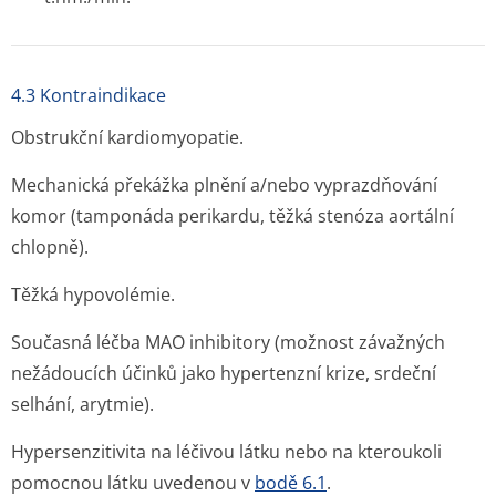
4.3 Kontraindikace
Obstrukční kardiomyopatie.
Mechanická překážka plnění a/nebo vyprazdňování
komor (tamponáda perikardu, těžká stenóza aortální
chlopně).
Těžká hypovolémie.
Současná léčba MAO inhibitory (možnost závažných
nežádoucích účinků jako hypertenzní krize, srdeční
selhání, arytmie).
Hypersenzitivita na léčivou látku nebo na kteroukoli
pomocnou látku uvedenou v
bodě 6.1
.