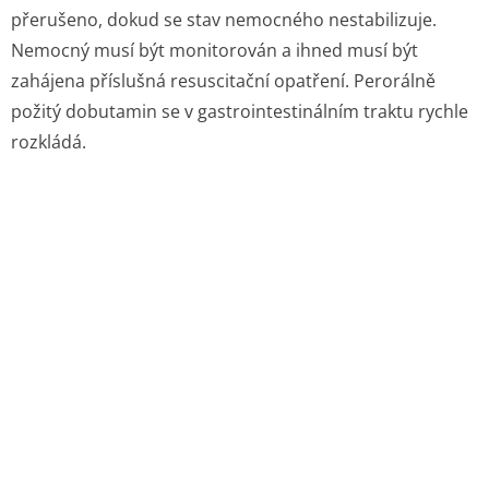
přerušeno, dokud se stav nemocného nestabilizuje.
Nemocný musí být monitorován a ihned musí být
zahájena příslušná resuscitační opatření. Perorálně
požitý dobutamin se v gastrointestinálním traktu rychle
rozkládá.
5. FARMAKOLOGICKÉ VLASTNOSTI
5.1 Farmakodynamické vlastnosti
Farmakoterapeutická skupina: Kardiaka; kardiotonika,
kromě srdečních glykosidů; adrenergní a
dopaminergní látky