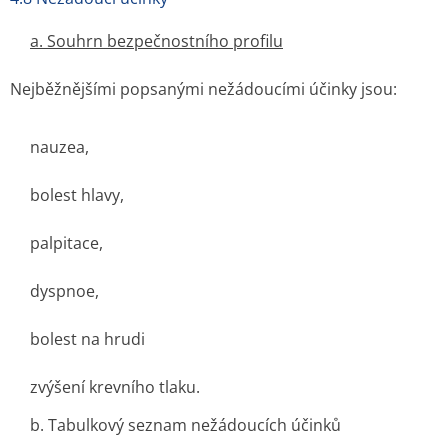
a. Souhrn bezpečnostního profilu
Nejběžnějšími popsanými nežádoucími účinky jsou:
nauzea,
bolest hlavy,
palpitace,
dyspnoe,
bolest na hrudi
zvýšení krevního tlaku.
b. Tabulkový seznam nežádoucích účinků