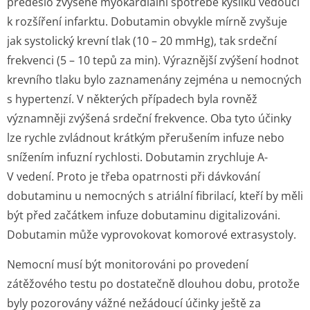
předešlo zvýšené myokardiální spotřebě kyslíku vedoucí
k rozšíření infarktu. Dobutamin obvykle mírně zvyšuje
jak systolický krevní tlak (10 – 20 mmHg), tak srdeční
frekvenci (5 – 10 tepů za min). Výraznější zvýšení hodnot
krevního tlaku bylo zaznamenány zejména u nemocných
s hypertenzí. V některých případech byla rovněž
významněji zvýšená srdeční frekvence. Oba tyto účinky
lze rychle zvládnout krátkým přerušením infuze nebo
snížením infuzní rychlosti. Dobutamin zrychluje A-
V vedení. Proto je třeba opatrnosti při dávkování
dobutaminu u nemocných s atriální fibrilací, kteří by měli
být před začátkem infuze dobutaminu digitalizováni.
Dobutamin může vyprovokovat komorové extrasystoly.
Nemocní musí být monitorováni po provedení
zátěžového testu po dostatečně dlouhou dobu, protože
byly pozorovány vážné nežádoucí účinky ještě za