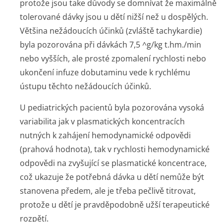
protože jsou take důvody se domnívat že maximálně
tolerované dávky jsou u dětí nižší než u dospělých.
Většina nežádoucích účinků (zvláště tachykardie)
byla pozorována při dávkách 7,5 ^g/kg t.hm./min
nebo vyšších, ale prosté zpomalení rychlosti nebo
ukončení infuze dobutaminu vede k rychlému
ústupu těchto nežádoucích účinků.
U pediatrických pacientů byla pozorována vysoká
variabilita jak v plasmatických koncentracích
nutných k zahájení hemodynamické odpovědi
(prahová hodnota), tak v rychlosti hemodynamické
odpovědi na zvyšující se plasmatické koncentrace,
což ukazuje že potřebná dávka u dětí nemůže být
stanovena předem, ale je třeba pečlivě titrovat,
protože u dětí je pravděpodobně užší terapeutické
rozpětí.