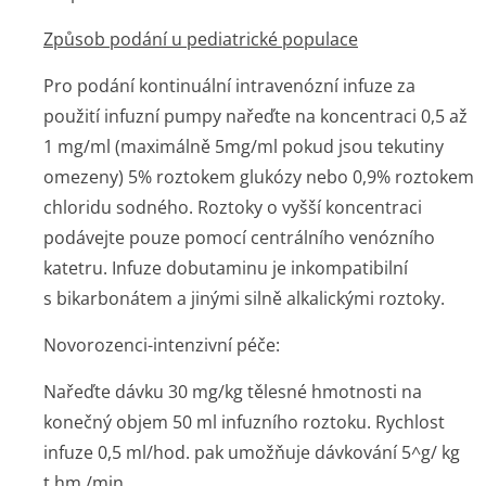
Způsob podání u pediatrické populace
Pro podání kontinuální intravenózní infuze za
použití infuzní pumpy nařeďte na koncentraci 0,5 až
1 mg/ml (maximálně 5mg/ml pokud jsou tekutiny
omezeny) 5% roztokem glukózy nebo 0,9% roztokem
chloridu sodného. Roztoky o vyšší koncentraci
podávejte pouze pomocí centrálního venózního
katetru. Infuze dobutaminu je inkompatibilní
s bikarbonátem a jinými silně alkalickými roztoky.
Novorozenci-intenzivní péče:
Nařeďte dávku 30 mg/kg tělesné hmotnosti na
konečný objem 50 ml infuzního roztoku. Rychlost
infuze 0,5 ml/hod. pak umožňuje dávkování 5^g/ kg
t.hm./min.