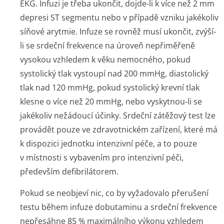
EKG. Infuzi je třeba ukončit, dojde-li k více než 2 mm
depresi ST segmentu nebo v případě vzniku jakékoliv
síňové arytmie. Infuze se rovněž musí ukončit, zvýší-
li se srdeční frekvence na úroveň nepřiměřeně
vysokou vzhledem k věku nemocného, pokud
systolický tlak vystoupí nad 200 mmHg, diastolický
tlak nad 120 mmHg, pokud systolický krevní tlak
klesne o více než 20 mmHg, nebo vyskytnou-li se
jakékoliv nežádoucí účinky. Srdeční zátěžový test lze
provádět pouze ve zdravotnickém zařízení, které má
k dispozici jednotku intenzivní péče, a to pouze
v místnosti s vybavením pro intenzivní péči,
především defibrilátorem.
Pokud se neobjeví nic, co by vyžadovalo přerušení
testu během infuze dobutaminu a srdeční frekvence
nepřesáhne 85 % maximálního výkonu vzhledem