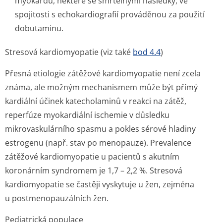
myokardu, některé se smrtelnými následky, ve
spojitosti s echokardiografií prováděnou za použití
dobutaminu.
Stresová kardiomyopatie (viz také
bod 4.4
)
Přesná etiologie zátěžové kardiomyopatie není zcela
známa, ale možným mechanismem může být přímý
kardiální účinek katecholaminů v reakci na zátěž,
reperfúze myokardiální ischemie v důsledku
mikrovaskulárního spasmu a pokles sérové hladiny
estrogenu (např. stav po menopauze). Prevalence
zátěžové kardiomyopatie u pacientů s akutním
koronárním syndromem je 1,7 – 2,2 %. Stresová
kardiomyopatie se častěji vyskytuje u žen, zejména
u postmenopau­zálních žen.
Pediatrická populace