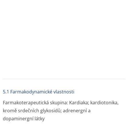
Dobutamin zvyšuje minutový objem a současně zesiluje
tepový objem u nemocných se sníženou srdeční funkcí
zvýšením kontraktility levé komory. Celková systémová
rezistence se snižuje částečně důsledkem zmenšené
sympatikotonie a částečně důsledkem přímé
vazodilatace způsobené stimulací beta
2
- receptorů.
Občas však byla pozorována mírná vazokonstrikce.
Střední krevní tlak bývá ovlivněn jen málo navzdory
významnému zvýšení minutového objemu. Infuze
dobutaminu obvykle vyvolá pokles centrálního
venózního tlaku, tlaku v pravé a levé síni, tlaku v plícnici,
plicní rezistence a plicního kapilárního tlaku v zaklínění.
Vazodilatační působení na žilní straně je však
nevýznamné a může být nedostatečné při vážném
plicním městnání. Infuze dobutaminu rovněž působí