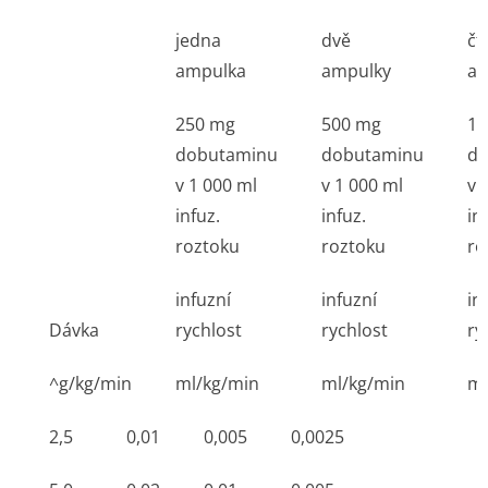
jedna
dvě
čt
ampulka
ampulky
am
250 mg
500 mg
1 
dobutaminu
dobutaminu
do
v 1 000 ml
v 1 000 ml
v 
infuz.
infuz.
in
roztoku
roztoku
ro
infuzní
infuzní
in
Dávka
rychlost
rychlost
ry
^g/kg/min
ml/kg/min
ml/kg/min
ml
2,5
0,01
0,005
0,0025