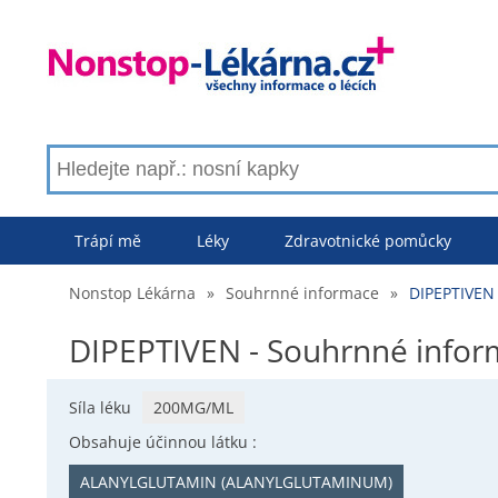
Trápí mě
Léky
Zdravotnické pomůcky
Nonstop Lékárna
»
Souhrnné informace
»
DIPEPTIVEN
DIPEPTIVEN - Souhrnné info
Síla léku
200MG/ML
Obsahuje účinnou látku :
ALANYLGLUTAMIN (ALANYLGLUTAMINUM)