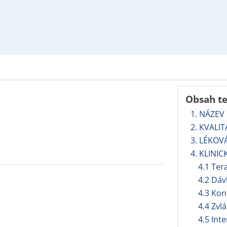
Obsah t
1. NÁZEV
2. KVALI
3. LÉKOV
4. KLINIC
4.1 Ter
4.2 Dáv
4.3 Kon
4.4 Zvl
4.5 Int