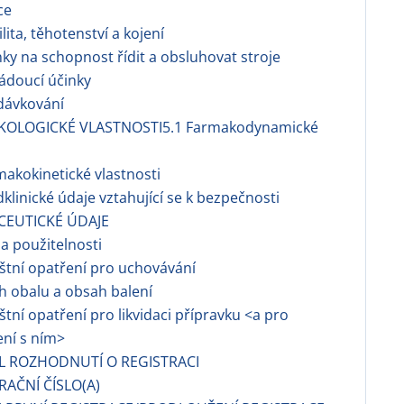
ce
ilita, těhotenství a kojení
nky na schopnost řídit a obsluhovat stroje
ádoucí účinky
dávkování
KOLOGICKÉ VLASTNOSTI5.1 Farmakodynamické
i
makokinetické vlastnosti
dklinické údaje vztahující se k bezpečnosti
CEUTICKÉ ÚDAJE
a použitelnosti
áštní opatření pro uchovávání
h obalu a obsah balení
áštní opatření pro likvidaci přípravku <a pro
ní s ním>
EL ROZHODNUTÍ O REGISTRACI
RAČNÍ ČÍSLO(A)