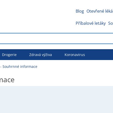
Blog
Otevřené léká
Příbalové letáky
So
Drogerie
Zdravá výživa
Koronavirus
 - Souhrnné informace
rmace