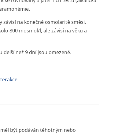
ické rovnováhy a jaterních testů (alkalická
yperamonémie.
y závisí na konečné osmolaritě směsi.
olo 800 mosmol/l, ale závisí na věku a
 delší než 9 dní jsou omezené.
nterakce
eměl být podáván těhotným nebo