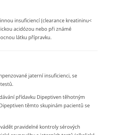
nnou insuficiencí (clearance kreatininu<
olickou acidózou nebo při známé
mocnou látku přípravku.
mpenzované jaterní insuficienci, se
testů.
odávání přídavku Dipeptiven těhotným
Dipeptiven těmto skupinám pacientů se
ovádět pravidelné kontroly sérových