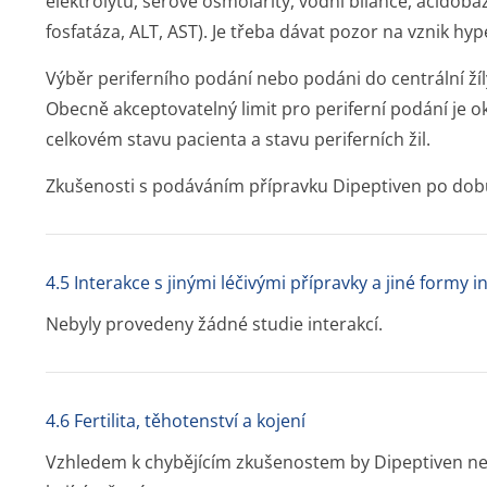
elektrolytů, sérové osmolarity, vodní bilance, acidobaz
fosfatáza, ALT, AST). Je třeba dávat pozor na vznik h
Výběr periferního podání nebo podáni do centrální žíl
Obecně akceptovatelný limit pro periferní podání je ok
celkovém stavu pacienta a stavu periferních žil.
Zkušenosti s podáváním přípravku Dipeptiven po dobu
4.5 Interakce s jinými léčivými přípravky a jiné formy i
Nebyly provedeny žádné studie interakcí.
4.6 Fertilita, těhotenství a kojení
Vzhledem k chybějícím zkušenostem by Dipeptiven n