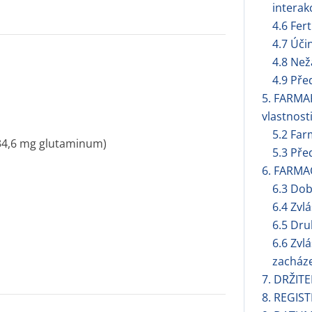
interak
4.6 Fert
4.7 Úči
4.8 Než
4.9 Pře
5. FARMA
vlastnost
5.2 Far
34,6 mg glutaminum)
5.3 Pře
6. FARMA
6.3 Dob
6.4 Zvl
6.5 Dru
6.6 Zvl
zacháze
7. DRŽIT
8. REGIST