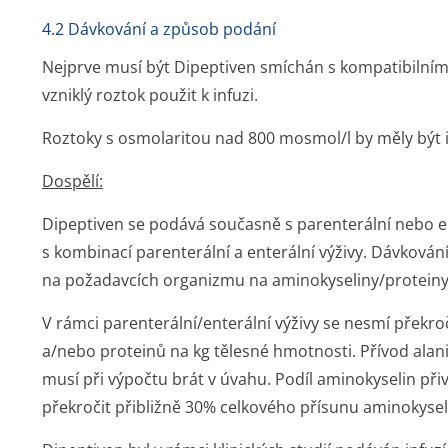
4.2 Dávkování a způsob podání
Nejprve musí být Dipeptiven smíchán s kompatibilní
vzniklý roztok použit k infuzi.
Roztoky s osmolaritou nad 800 mosmol/l by měly být i
Dospělí:
Dipeptiven se podává současně s parenterální nebo e
s kombinací parenterální a enterální výživy. Dávkování
na požadavcích organizmu na aminokyseliny/pro­teiny
V rámci parenterální/en­terální výživy se nesmí překr
a/nebo proteinů na kg tělesné hmotnosti. Přívod alan
musí při výpočtu brát v úvahu. Podíl aminokyselin p
překročit přibližně 30% celkového přísunu aminokyseli