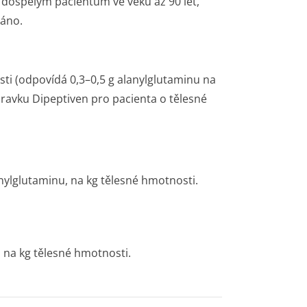
í dospělým pacientům ve věku až 90 let,
váno.
sti (odpovídá 0,3–0,5 g alanylglutaminu na
pravku Dipeptiven pro pacienta o tělesné
anylglutaminu, na kg tělesné hmotnosti.
u na kg tělesné hmotnosti.