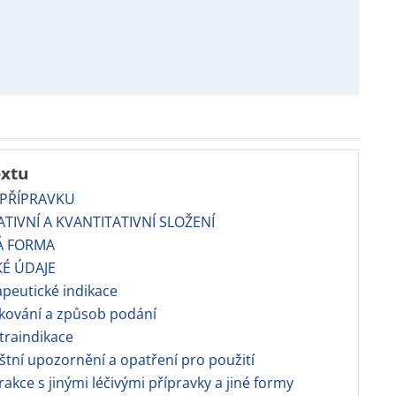
extu
 PŘÍPRAVKU
TATIVNÍ A KVANTITATIVNÍ SLOŽENÍ
Á FORMA
KÉ ÚDAJE
apeutické indikace
kování a způsob podání
traindikace
áštní upozornění a opatření pro použití
erakce s jinými léčivými přípravky a jiné formy