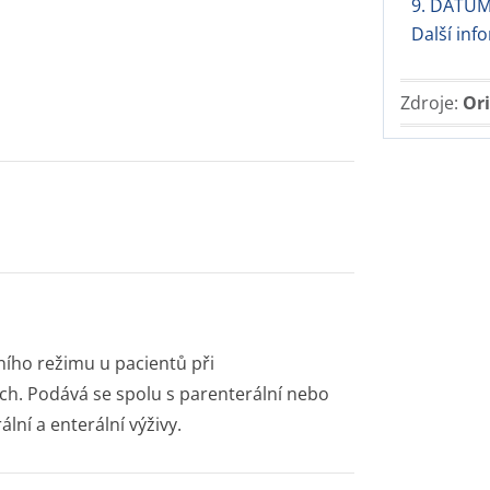
9. DATUM
Další inf
Zdroje:
Ori
čního režimu u pacientů při
h. Podává se spolu s parenterální nebo
lní a enterální výživy.