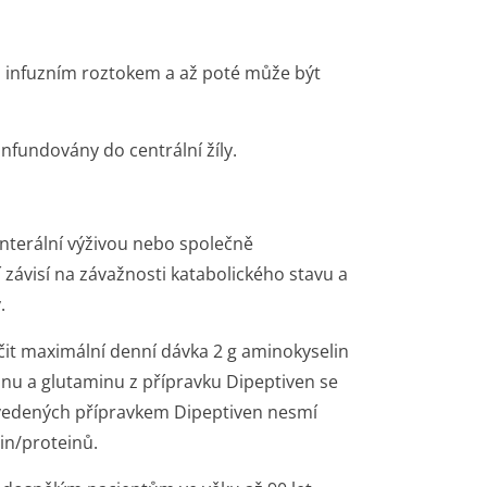
m infuzním roztokem a až poté může být
nfundovány do centrální žíly.
nterální výživou nebo společně
 závisí na závažnosti katabolického stavu a
.
očit maximální denní dávka 2 g aminokyselin
inu a glutaminu z přípravku Dipeptiven se
řivedených přípravkem Dipeptiven nesmí
n/pro­teinů.