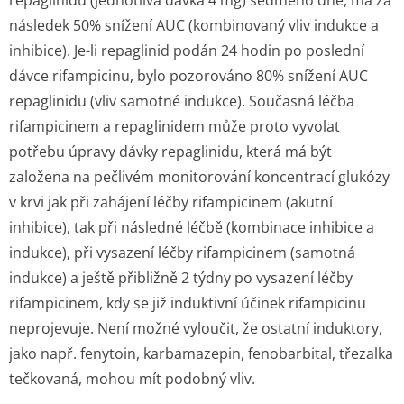
repaglinidu (jednotlivá dávka 4 mg) sedmého dne, má za
následek 50% snížení AUC (kombinovaný vliv indukce a
inhibice). Je-li repaglinid podán 24 hodin po poslední
dávce rifampicinu, bylo pozorováno 80% snížení AUC
repaglinidu (vliv samotné indukce). Současná léčba
rifampicinem a repaglinidem může proto vyvolat
potřebu úpravy dávky repaglinidu, která má být
založena na pečlivém monitorování koncentrací glukózy
v krvi jak při zahájení léčby rifampicinem (akutní
inhibice), tak při následné léčbě (kombinace inhibice a
indukce), při vysazení léčby rifampicinem (samotná
indukce) a ještě přibližně 2 týdny po vysazení léčby
rifampicinem, kdy se již induktivní účinek rifampicinu
neprojevuje. Není možné vyloučit, že ostatní induktory,
jako např. fenytoin, karbamazepin, fenobarbital, třezalka
tečkovaná, mohou mít podobný vliv.