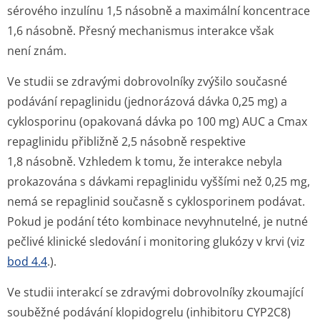
sérového inzulínu 1,5 násobně a maximální koncentrace
1,6 násobně. Přesný mechanismus interakce však
není znám.
Ve studii se zdravými dobrovolníky zvýšilo současné
podávání repaglinidu (jednorázová dávka 0,25 mg) a
cyklosporinu (opakovaná dávka po 100 mg) AUC a Cmax
repaglinidu přibližně 2,5 násobně respektive
1,8 násobně. Vzhledem k tomu, že interakce nebyla
prokazována s dávkami repaglinidu vyššími než 0,25 mg,
nemá se repaglinid současně s cyklosporinem podávat.
Pokud je podání této kombinace nevyhnutelné, je nutné
pečlivé klinické sledování i monitoring glukózy v krvi (viz
bod 4.4
.).
Ve studii interakcí se zdravými dobrovolníky zkoumající
souběžné podávání
klopidogrelu
(inhibitoru CYP2C8)