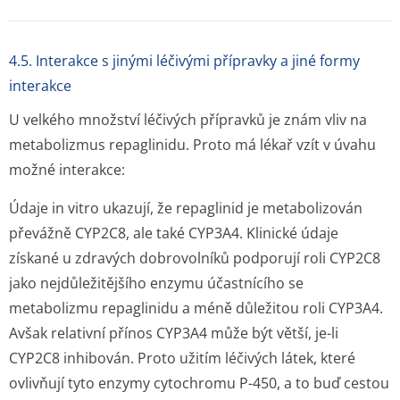
4.5. Interakce s jinými léčivými přípravky a jiné formy
interakce
U velkého množství léčivých přípravků je znám vliv na
metabolizmus repaglinidu. Proto má lékař vzít v úvahu
možné interakce:
Údaje
in vitro
ukazují, že repaglinid je metabolizován
převážně CYP2C8, ale také CYP3A4. Klinické údaje
získané u zdravých dobrovolníků podporují roli CYP2C8
jako nejdůležitějšího enzymu účastnícího se
metabolizmu repaglinidu a méně důležitou roli CYP3A4.
Avšak relativní přínos CYP3A4 může být větší, je-li
CYP2C8 inhibován. Proto užitím léčivých látek, které
ovlivňují tyto enzymy cytochromu P-450, a to buď cestou