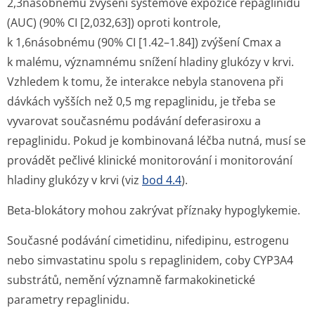
2,3násobnému zvýšení systémové expozice repaglinidu
(AUC) (90% CI [2,032,63]) oproti kontrole,
k 1,6násobnému (90% CI [1.42–1.84]) zvýšení Cmax a
k malému, významnému snížení hladiny glukózy v krvi.
Vzhledem k tomu, že interakce nebyla stanovena při
dávkách vyšších než 0,5 mg repaglinidu, je třeba se
vyvarovat současnému podávání deferasiroxu a
repaglinidu. Pokud je kombinovaná léčba nutná, musí se
provádět pečlivé klinické monitorování i monitorování
hladiny glukózy v krvi (viz
bod 4.4
).
Beta-blokátory mohou zakrývat příznaky hypoglykemie.
Současné podávání cimetidinu, nifedipinu, estrogenu
nebo simvastatinu spolu s repaglinidem, coby CYP3A4
substrátů, nemění významně farmakokinetické
parametry repaglinidu.