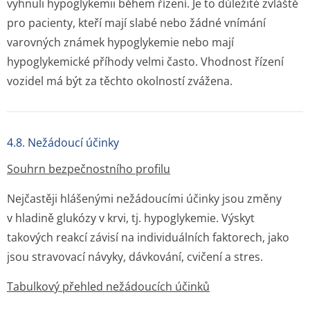
vyhnuli hypoglykemii během řízení. Je to důležité zvláště
pro pacienty, kteří mají slabé nebo žádné vnímání
varovných známek hypoglykemie nebo mají
hypoglykemické příhody velmi často. Vhodnost řízení
vozidel má být za těchto okolností zvážena.
4.8. Nežádoucí účinky
Souhrn bezpečnostního profilu
Nejčastěji hlášenými nežádoucími účinky jsou změny
v hladině glukózy v krvi, tj. hypoglykemie. Výskyt
takových reakcí závisí na individuálních faktorech, jako
jsou stravovací návyky, dávkování, cvičení a stres.
Tabulkový přehled nežádoucích účinků