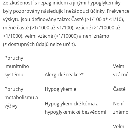
Ze zkušeností s repaglinidem a jinými hypoglykemiky
byly pozorovány následující nežádoucí účinky. Frekvence
výskytu jsou definovány takto: Časté (>1/100 až <1/10),
méně časté (>1/1000 až <1/100), vzácné (>1/10000 až
<1/1000), velmi vzácné (<1/10000) a není známo
(z dostupných údajů nelze určit).
Poruchy
imunitního
Velmi
systému
Alergické reakce*
vzácné
Poruchy
Hypoglykemie
Časté
metabolismu a
Hypoglykemické kóma a
Není
výživy
hypoglykemické bezvědomí
známo
Velmi