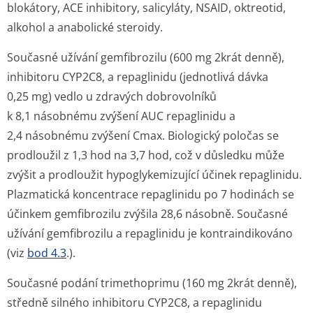
blokátory, ACE inhibitory, salicyláty, NSAID, oktreotid,
alkohol a anabolické steroidy.
Současné užívání gemfibrozilu (600 mg 2krát denně),
inhibitoru CYP2C8, a repaglinidu (jednotlivá dávka
0,25 mg) vedlo u zdravých dobrovolníků
k 8,1 násobnému zvýšení AUC repaglinidu a
2,4 násobnému zvýšení Cmax. Biologický poločas se
prodloužil z 1,3 hod na 3,7 hod, což v důsledku může
zvýšit a prodloužit hypoglykemizující účinek repaglinidu.
Plazmatická koncentrace repaglinidu po 7 hodinách se
účinkem gemfibrozilu zvýšila 28,6 násobně. Současné
užívání gemfibrozilu a repaglinidu je kontraindikováno
(viz
bod 4.3
.).
Současné podání trimethoprimu (160 mg 2krát denně),
středně silného inhibitoru CYP2C8, a repaglinidu