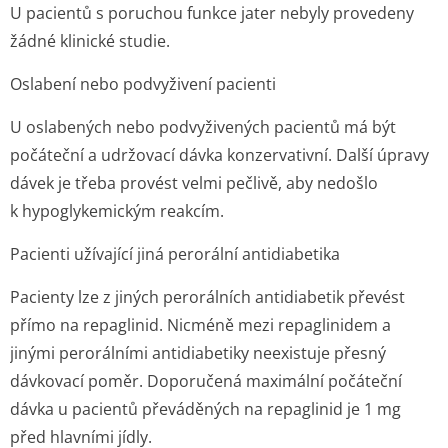
U pacientů s poruchou funkce jater nebyly provedeny
žádné klinické studie.
Oslabení nebo podvyživení pacienti
U oslabených nebo podvyživených pacientů má být
počáteční a udržovací dávka konzervativní. Další úpravy
dávek je třeba provést velmi pečlivě, aby nedošlo
k hypoglykemickým reakcím.
Pacienti užívající jiná perorální antidiabetika
Pacienty lze z jiných perorálních antidiabetik převést
přímo na repaglinid. Nicméně mezi repaglinidem a
jinými perorálními antidiabetiky neexistuje přesný
dávkovací poměr. Doporučená maximální počáteční
dávka u pacientů převáděných na repaglinid je 1 mg
před hlavními jídly.