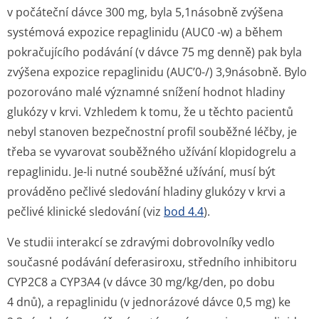
v počáteční dávce 300 mg, byla 5,1násobně zvýšena
systémová expozice repaglinidu (AUC0 -w) a během
pokračujícího podávání (v dávce 75 mg denně) pak byla
zvýšena expozice repaglinidu (AUC’0-/) 3,9násobně. Bylo
pozorováno malé významné snížení hodnot hladiny
glukózy v krvi. Vzhledem k tomu, že u těchto pacientů
nebyl stanoven bezpečnostní profil souběžné léčby, je
třeba se vyvarovat souběžného užívání klopidogrelu a
repaglinidu. Je-li nutné souběžné užívání, musí být
prováděno pečlivé sledování hladiny glukózy v krvi a
pečlivé klinické sledování (viz
bod 4.4
).
Ve studii interakcí se zdravými dobrovolníky vedlo
současné podávání deferasiroxu, středního inhibitoru
CYP2C8 a CYP3A4 (v dávce 30 mg/kg/den, po dobu
4 dnů), a repaglinidu (v jednorázové dávce 0,5 mg) ke