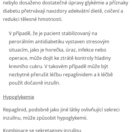
nebylo dosaženo dostatečné úpravy glykémie a příznaky
diabetu přetrvávají navzdory adekvátní dietě, cvičení a
redukci tělesné hmotnosti.
V případě, že je pacient stabilizovaný na
perorálním antidiabetiku vystaven stresovým
situacím, jako je horečka, úraz, infekce nebo
operace, může dojít ke ztrátě kontroly hladiny
krevního cukru. V takovém případě může být
nezbytné přerušit léčbu repaglinidem a k léčbě
použít dočasně inzulín.
Hypoglykemie
Repaglinid, podobně jako jiné látky ovlivňující sekreci
inzulínu, může způsobit hypoglykemii.
Kombinace se sekretagogy inzulínu