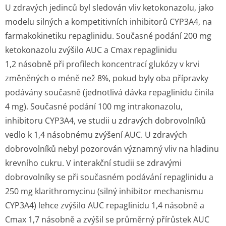
U zdravých jedinců byl sledován vliv ketokonazolu, jako
modelu silných a kompetitivních inhibitorů CYP3A4, na
farmakokinetiku repaglinidu. Současné podání 200 mg
ketokonazolu zvýšilo AUC a Cmax repaglinidu
1,2 násobně při profilech koncentrací glukózy v krvi
změněných o méně než 8%, pokud byly oba přípravky
podávány současně (jednotlivá dávka repaglinidu činila
4 mg). Současné podání 100 mg intrakonazolu,
inhibitoru CYP3A4, ve studii u zdravých dobrovolníků
vedlo k 1,4 násobnému zvýšení AUC. U zdravých
dobrovolníků nebyl pozorován významný vliv na hladinu
krevního cukru. V interakční studii se zdravými
dobrovolníky se při současném podávání repaglinidu a
250 mg klarithromycinu (silný inhibitor mechanismu
CYP3A4) lehce zvýšilo AUC repaglinidu 1,4 násobně a
Cmax 1,7 násobně a zvýšil se průměrný přírůstek AUC