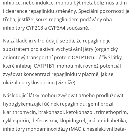
inhibice, nebo indukce, mohou být metabolizmus a tím
i clearance repaglinidu změněny. Speciální pozornosti je
třeba, jestliže jsou s repaglinidem podávány oba
inhibitory CYP2C8 a CYP3A4 současně.
Na základě
in vitro
údajů se zdá, že repaglinid je
substrátem pro aktivní vychytávání játry (organický
aniontový transportní protein OATP1B1). Léčivé látky,
které inhibují OATP1B1, mohou mít rovněž potenciál
zvyšovat koncentraci repaglinidu v plazmě, jak se
ukázalo u cyklosporinu (viz níže).
Následující látky mohou zvyšovat a/nebo prodlužovat
hypoglykemizující účinek repaglinidu: gemfibrozil,
klarithromycin, itrakonazol, ketokonazol, trimethoprim,
cyklosporin, deferasirox, klopidogrel, jiná antidiabetika,
inhibitory monoaminoxidázy (MAOI), neselektivní beta-