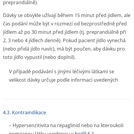
preprandiálně).
Dávky se obvykle užívají během 15 minut před jídlem, ale
čas podání může být v rozmezí od bezprostředně před
jídlem až po 30 minut před jídlem (tj. preprandiálně při
2, 3 nebo 4 jídlech denně). Pokud pacient jídlo vynechá
(nebo přidá jídlo navíc), má být poučen, aby dávku pro
toto jídlo vypustil (nebo doplnil).
V případě podávání s jinými léčivými látkami se
velikost dávky určuje podle informací uvedených
4.3. Kontraindikace
– Hypersenzitivita na repaglinid nebo na kteroukoli
pomocnou látku uvedenou v
bodě 6.1
.