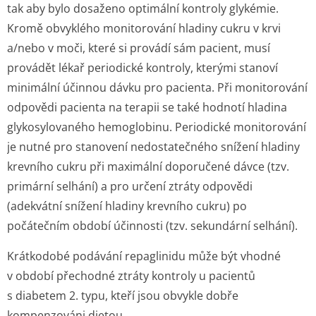
tak aby bylo dosaženo optimální kontroly glykémie.
Kromě obvyklého monitorování hladiny cukru v krvi
a/nebo v moči, které si provádí sám pacient, musí
provádět lékař periodické kontroly, kterými stanoví
minimální účinnou dávku pro pacienta. Při monitorování
odpovědi pacienta na terapii se také hodnotí hladina
glykosylovaného hemoglobinu. Periodické monitorování
je nutné pro stanovení nedostatečného snížení hladiny
krevního cukru při maximální doporučené dávce (tzv.
primární selhání) a pro určení ztráty odpovědi
(adekvátní snížení hladiny krevního cukru) po
počátečním období účinnosti (tzv. sekundární selhání).
Krátkodobé podávání repaglinidu může být vhodné
v období přechodné ztráty kontroly u pacientů
s diabetem 2. typu, kteří jsou obvykle dobře
kompenzováni dietou.