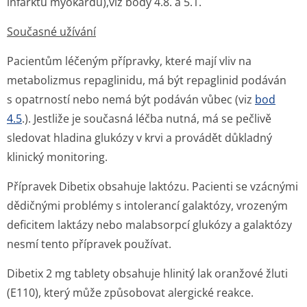
infarktu myokardu),viz body 4.8. a 5.1.
Současné užívání
Pacientům léčeným přípravky, které mají vliv na
metabolizmus repaglinidu, má být repaglinid podáván
s opatrností nebo nemá být podáván vůbec (viz
bod
4.5
.). Jestliže je současná léčba nutná, má se pečlivě
sledovat hladina glukózy v krvi a provádět důkladný
klinický monitoring.
Přípravek Dibetix obsahuje laktózu. Pacienti se vzácnými
dědičnými problémy s intolerancí galaktózy, vrozeným
deficitem laktázy nebo malabsorpcí glukózy a galaktózy
nesmí tento přípravek používat.
Dibetix 2 mg tablety obsahuje hlinitý lak oranžové žluti
(E110), který může způsobovat alergické reakce.