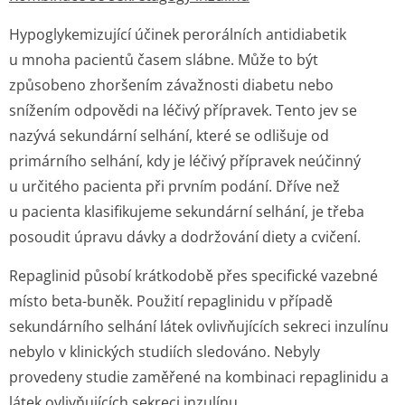
Hypoglykemizující účinek perorálních antidiabetik
u mnoha pacientů časem slábne. Může to být
způsobeno zhoršením závažnosti diabetu nebo
snížením odpovědi na léčivý přípravek. Tento jev se
nazývá sekundární selhání, které se odlišuje od
primárního selhání, kdy je léčivý přípravek neúčinný
u určitého pacienta při prvním podání. Dříve než
u pacienta klasifikujeme sekundární selhání, je třeba
posoudit úpravu dávky a dodržování diety a cvičení.
Repaglinid působí krátkodobě přes specifické vazebné
místo beta-buněk. Použití repaglinidu v případě
sekundárního selhání látek ovlivňujících sekreci inzulínu
nebylo v klinických studiích sledováno. Nebyly
provedeny studie zaměřené na kombinaci repaglinidu a
látek ovlivňujících sekreci inzulínu.