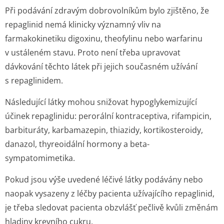
Při podávání zdravým dobrovolníkům bylo zjištěno, že
repaglinid nemá klinicky významný vliv na
farmakokinetiku digoxinu, theofylinu nebo warfarinu
v ustáleném stavu. Proto není třeba upravovat
dávkování těchto látek při jejich současném užívání
s repaglinidem.
Následující látky mohou snižovat hypoglykemizující
účinek repaglinidu: perorální kontraceptiva, rifampicin,
barbituráty, karbamazepin, thiazidy, kortikosteroidy,
danazol, thyreoidální hormony a beta-
sympatomimetika.
Pokud jsou výše uvedené léčivé látky podávány nebo
naopak vysazeny z léčby pacienta užívajícího repaglinid,
je třeba sledovat pacienta obzvlášť pečlivě kvůli změnám
hladiny krevního cukru.