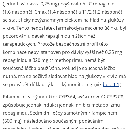
(jednotlivá dávka 0,25 mg) zvyšovalo AUC repaglinidu
(1,6 násobně), Cmax (1,4 násobně) a T1/2 (1,2 násobně)
se statisticky nevýznamným efektem na hladinu glukózy
v krvi. Tento nedostatek farmakodynamického účinku byl
pozorován u dávek repaglinidu nižších než
terapeutických. Protože bezpečnostní profil této
kombinace nebyl stanoven pro dávky vyšší než 0,25 mg
repaglinidu a 320 mg trimethoprimu, nemá být
současná léčba používána. Pokud je současná léčba
nutná, má se pečlivě sledovat hladina glukózy v krvi a má
se provádět důkladný klinický monitoring. (viz
bod 4.4
.).
Rifampicin, silný induktor CYP3A4, avšak rovněž CYP2C8,
způsobuje jednak indukci jednak inhibici metabolizmu
repaglinidu. Sedm dní léčby samotným rifampicinem
(600 mg), následováno současným podáváním