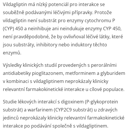
Vildagliptin má nízký potenciál pro interakce se
souběžně podávanými léčivými přípravky. Protože
vildagliptin není substrát pro enzymy cytochromu P
(CYP) 450 a neinhibuje ani neindukuje enzymy CYP 450,
není pravděpodobné, že by ovlivňoval léčivé látky, které
jsou substráty, inhibitory nebo induktory těchto
enzymů.
Výsledky klinických studií provedených s perorálními
antidiabetiky pioglitazonem, metforminem a glyburidem
v kombinaci s vildagliptinem neprokázaly klinicky
relevantní farmakokinetické interakce u cílové populace.
Studie lékových interakcí s digoxinem (P-glykoprotein
substrát) a warfarinem (CYP2C9 substrát) u zdravých
jedinců neprokázaly klinicky relevantní farmakokinetické
interakce po podávání společně s vildagliptinem.