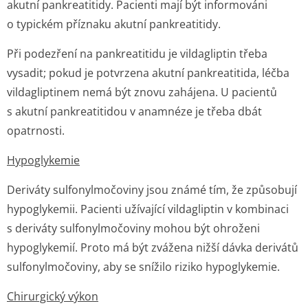
akutní pankreatitidy. Pacienti mají být informováni
o typickém příznaku akutní pankreatitidy.
Při podezření na pankreatitidu je vildagliptin třeba
vysadit; pokud je potvrzena akutní pankreatitida, léčba
vildagliptinem nemá být znovu zahájena. U pacientů
s akutní pankreatitidou v anamnéze je třeba dbát
opatrnosti.
Hypoglykemie
Deriváty sulfonylmočoviny jsou známé tím, že způsobují
hypoglykemii. Pacienti užívající vildagliptin v kombinaci
s deriváty sulfonylmočoviny mohou být ohroženi
hypoglykemií. Proto má být zvážena nižší dávka derivátů
sulfonylmočoviny, aby se snížilo riziko hypoglykemie.
Chirurgický výkon