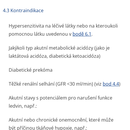
4.3 Kontraindikace
Hypersenzitivita na léčivé látky nebo na kteroukoli
pomocnou látku uvedenou v
bodě 6.1
.
Jakýkoli typ akutní metabolické acidózy (jako je
laktátová acidóza, diabetická ketoacidóza)
Diabetické prekóma
Těžké renální selhání (GFR <30 ml/min) (viz
bod 4.4
)
Akutní stavy s potenciálem pro narušení funkce
ledvin, např.:
Akutní nebo chronické onemocnění, které může
být příčinou tkáňové hypoxie, např.: