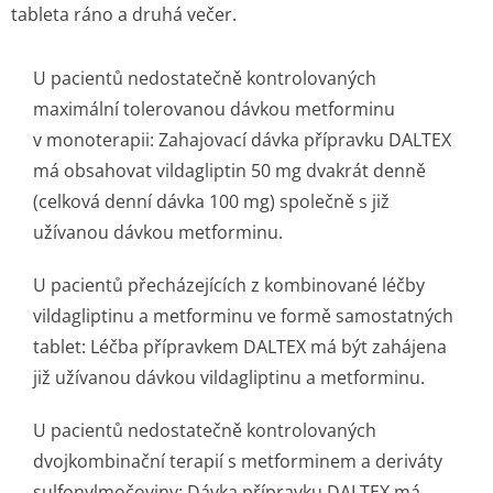
tableta ráno a druhá večer.
U pacientů nedostatečně kontrolovaných
maximální tolerovanou dávkou metforminu
v monoterapii: Zahajovací dávka přípravku DALTEX
má obsahovat vildagliptin 50 mg dvakrát denně
(celková denní dávka 100 mg) společně s již
užívanou dávkou metforminu.
U pacientů přecházejících z kombinované léčby
vildagliptinu a metforminu ve formě samostatných
tablet: Léčba přípravkem DALTEX má být zahájena
již užívanou dávkou vildagliptinu a metforminu.
U pacientů nedostatečně kontrolovaných
dvojkombinační terapií s metforminem a deriváty
sulfonylmočoviny: Dávka přípravku DALTEX má