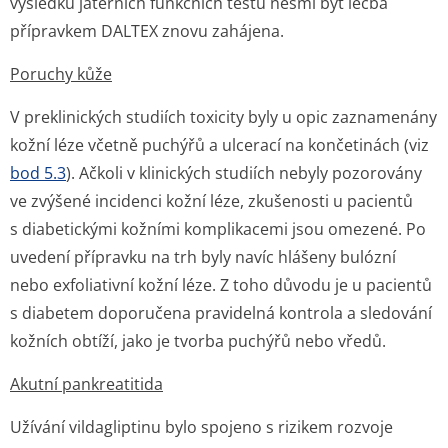
výsledků jaterních funkčních testů nesmí být léčba
přípravkem DALTEX znovu zahájena.
Poruchy kůže
V preklinických studiích toxicity byly u opic zaznamenány
kožní léze včetně puchýřů a ulcerací na končetinách (viz
bod 5.3
). Ačkoli v klinických studiích nebyly pozorovány
ve zvýšené incidenci kožní léze, zkušenosti u pacientů
s diabetickými kožními komplikacemi jsou omezené. Po
uvedení přípravku na trh byly navíc hlášeny bulózní
nebo exfoliativní kožní léze. Z toho důvodu je u pacientů
s diabetem doporučena pravidelná kontrola a sledování
kožních obtíží, jako je tvorba puchýřů nebo vředů.
Akutní pankreatitida
Užívání vildagliptinu bylo spojeno s rizikem rozvoje