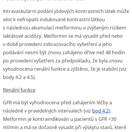
Intravaskulární podání jódových kontrastních látek může
vést k nefropatii indukované kontrastní látkou
s následnou akumulací metforminu a zvýšeným rizikem
laktátové acidózy. Metformin se má vysadit před nebo
v době provedení zobrazovacího vyšetření a jeho
podávání nesmí být znovu zahájeno dříve než 48 hodin
po provedení vyšetření za předpokladu, že byla znovu
vyhodnocena renální funkce a zjištěno, že je stabilní (viz
body 4.2 a 4.5).
Renální funkce
GFR má být vyhodnocena před zahájením léčby a
následně v pravidelných intervalech (viz
bod 4.2
).
Metformin je kontraindikován u pacientů s GFR <30
ml/min a má se dočasně vysadit při výskytu stavů, které