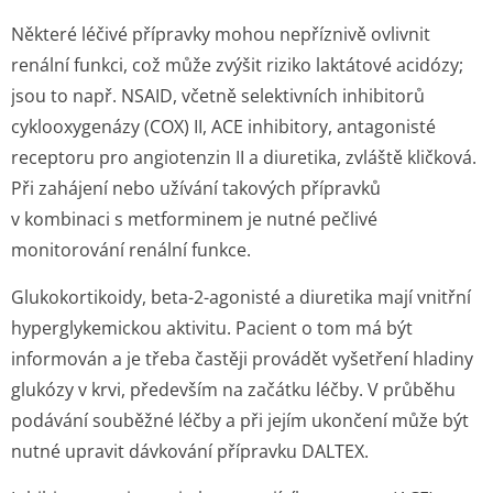
Některé léčivé přípravky mohou nepříznivě ovlivnit
renální funkci, což může zvýšit riziko laktátové acidózy;
jsou to např. NSAID, včetně selektivních inhibitorů
cyklooxygenázy (COX) II, ACE inhibitory, antagonisté
receptoru pro angiotenzin II a diuretika, zvláště kličková.
Při zahájení nebo užívání takových přípravků
v kombinaci s metforminem je nutné pečlivé
monitorování renální funkce.
Glukokortikoidy, beta-2-agonisté a diuretika mají vnitřní
hyperglykemickou aktivitu. Pacient o tom má být
informován a je třeba častěji provádět vyšetření hladiny
glukózy v krvi, především na začátku léčby. V průběhu
podávání souběžné léčby a při jejím ukončení může být
nutné upravit dávkování přípravku DALTEX.