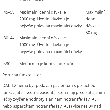
snížení dávky.
45–59
Maximální denní dávka je
Maximální
2000 mg. Úvodní dávkou je
denní
nejvýše polovina maximální dávky.
dávka je
50 mg.
30–44
Maximální denní dávka je
1000 mg. Úvodní dávkou je
nejvýše polovina maximální dávky.
<30
Metformin je kontraindikován.
Porucha funkce jater
DALTEX nemá být podáván pacientům s poruchou
funkce jater, včetně pacientů, kteří mají před zahájením
léčby zvýšené hodnoty alaninaminotran­sferázy (ALT)
nebo aspartátamino­transferázy (AST) více než 3× nad