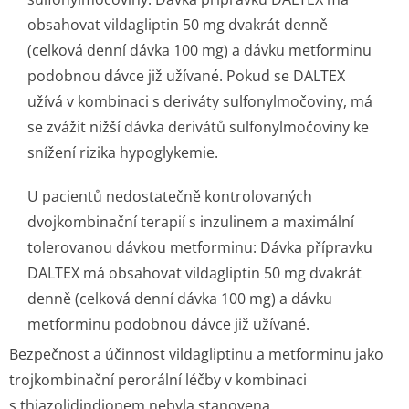
obsahovat vildagliptin 50 mg dvakrát denně
(celková denní dávka 100 mg) a dávku metforminu
podobnou dávce již užívané. Pokud se DALTEX
užívá v kombinaci s deriváty sulfonylmočoviny, má
se zvážit nižší dávka derivátů sulfonylmočoviny ke
snížení rizika hypoglykemie.
U pacientů nedostatečně kontrolovaných
dvojkombinační terapií s inzulinem a maximální
tolerovanou dávkou metforminu: Dávka přípravku
DALTEX má obsahovat vildagliptin 50 mg dvakrát
denně (celková denní dávka 100 mg) a dávku
metforminu podobnou dávce již užívané.
Bezpečnost a účinnost vildagliptinu a metforminu jako
trojkombinační perorální léčby v kombinaci
s thiazolidindionem nebyla stanovena.