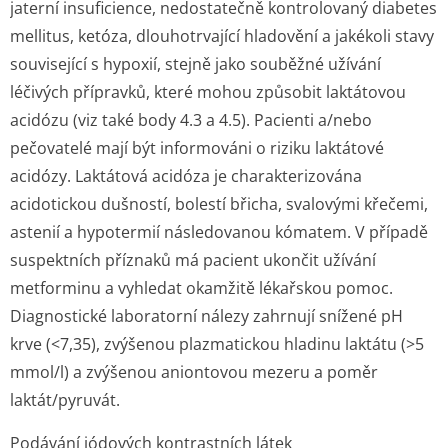
jaterní insuficience, nedostatečně kontrolovaný diabetes
mellitus, ketóza, dlouhotrvající hladovění a jakékoli stavy
související s hypoxií, stejně jako souběžné užívání
léčivých přípravků, které mohou způsobit laktátovou
acidózu (viz také body 4.3 a 4.5). Pacienti a/nebo
pečovatelé mají být informováni o riziku laktátové
acidózy. Laktátová acidóza je charakterizována
acidotickou dušností, bolestí břicha, svalovými křečemi,
astenií a hypotermií následovanou kómatem. V případě
suspektních příznaků má pacient ukončit užívání
metforminu a vyhledat okamžitě lékařskou pomoc.
Diagnostické laboratorní nálezy zahrnují snížené pH
krve (<7,35), zvýšenou plazmatickou hladinu laktátu (>5
mmol/l) a zvýšenou aniontovou mezeru a poměr
laktát/pyruvát.
Podávání jódových kontrastních látek