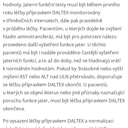
hodnoty. Jaterní funkční testy musí být během prvního
roku léčby přípravkem DALTEX monitorovány
v tříměsíčních intervalech, dále pak pravidelně
v průběhu léčby. Pacientům, u kterých dojde ke zvýšení
hladin aminotransferáz, má být pro potvrzení nálezu
provedeno další vyšetření funkce jater. U těchto
pacientů má být i nadále prováděno častější vyšetření
jaterních funkcí, a to až do doby, než se hladina(y) vrátí
k normálním hodnotám. Pokud by 3násobné nebo vyšší
zvýšení AST nebo ALT nad ULN přetrvávalo, doporučuje
se léčbu přípravkem DALTEX ukončit. U pacientů,
u kterých se objeví ikterus nebo jiné příznaky naznačující
poruchu funkce jater, musí být léčba přípravkem DALTEX
ukončena.
Po vysazení léčby přípravkem DALTEX a normalizaci