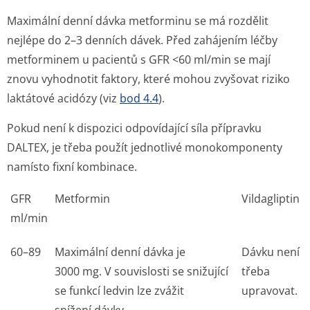
Maximální denní dávka metforminu se má rozdělit
nejlépe do 2–3 denních dávek. Před zahájením léčby
metforminem u pacientů s GFR <60 ml/min se mají
znovu vyhodnotit faktory, které mohou zvyšovat riziko
laktátové acidózy (viz
bod 4.4
).
Pokud není k dispozici odpovídající síla přípravku
DALTEX, je třeba použít jednotlivé monokomponenty
namísto fixní kombinace.
GFR
Metformin
Vildagliptin
ml/min
60–89
Maximální denní dávka je
Dávku není
3000 mg. V souvislosti se snižující
třeba
se funkcí ledvin lze zvážit
upravovat.