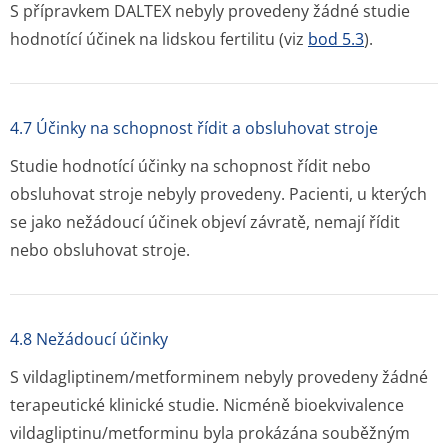
S přípravkem DALTEX nebyly provedeny žádné studie
hodnotící účinek na lidskou fertilitu (viz
bod 5.3
).
4.7 Účinky na schopnost řídit a obsluhovat stroje
Studie hodnotící účinky na schopnost řídit nebo
obsluhovat stroje nebyly provedeny. Pacienti, u kterých
se jako nežádoucí účinek objeví závratě, nemají řídit
nebo obsluhovat stroje.
4.8 Nežádoucí účinky
S vildaglipti­nem/metforminem nebyly provedeny žádné
terapeutické klinické studie. Nicméně bioekvivalence
vildagliptinu/met­forminu byla prokázána souběžným