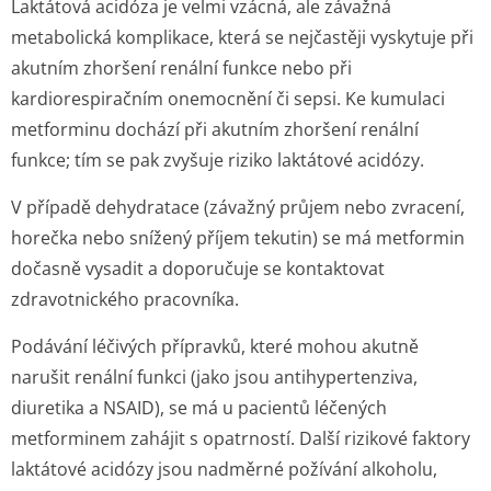
Laktátová acidóza je velmi vzácná, ale závažná
metabolická komplikace, která se nejčastěji vyskytuje při
akutním zhoršení renální funkce nebo při
kardiorespiračním onemocnění či sepsi. Ke kumulaci
metforminu dochází při akutním zhoršení renální
funkce; tím se pak zvyšuje riziko laktátové acidózy.
V případě dehydratace (závažný průjem nebo zvracení,
horečka nebo snížený příjem tekutin) se má metformin
dočasně vysadit a doporučuje se kontaktovat
zdravotnického pracovníka.
Podávání léčivých přípravků, které mohou akutně
narušit renální funkci (jako jsou antihypertenziva,
diuretika a NSAID), se má u pacientů léčených
metforminem zahájit s opatrností. Další rizikové faktory
laktátové acidózy jsou nadměrné požívání alkoholu,