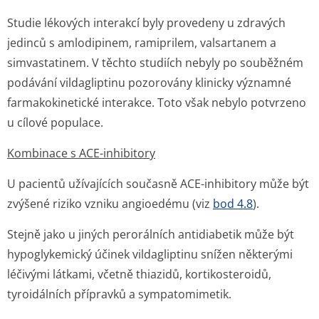
Studie lékových interakcí byly provedeny u zdravých
jedinců s amlodipinem, ramiprilem, valsartanem a
simvastatinem. V těchto studiích nebyly po souběžném
podávání vildagliptinu pozorovány klinicky významné
farmakokinetické interakce. Toto však nebylo potvrzeno
u cílové populace.
Kombinace s ACE-inhibitory
U pacientů užívajících současně ACE-inhibitory může být
zvýšené riziko vzniku angioedému (viz
bod 4.8
).
Stejně jako u jiných perorálních antidiabetik může být
hypoglykemický účinek vildagliptinu snížen některými
léčivými látkami, včetně thiazidů, kortikosteroidů,
tyroidálních přípravků a sympatomimetik.