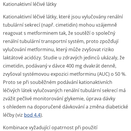
Kationaktivní léčivé látky
Kationaktivní léčivé látky, které jsou vylučovány renální
tubulární sekrecí (např. cimetidin) mohou vzájemně
reagovat s metforminem tak, že soutěží o společný
renální tubulární transportní systém, proto zpožďují
vylučování metforminu, který může zvyšovat riziko
laktátové acidózy. Studie u zdravých jedinců ukázaly, že
cimetidin, podávaný v dávce 400 mg dvakrát denně,
zvyšoval systémovou expozici metforminu (AUC) o 50 %.
Proto se při souběžném podávání kationaktivních
léčivých látek vylučovaných renální tubulární sekrecí má
zvážit pečlivé monitorování glykemie, úprava dávky
s ohledem na doporučené dávkování a změna diabetické
léčby (viz
bod 4.4
).
Kombinace vyžadující opatrnost při použití