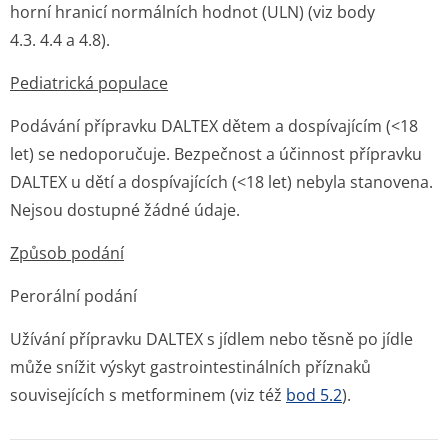
horní hranicí normálních hodnot (ULN) (viz body
4.3. 4.4 a 4.8).
Pediatrická populace
Podávání přípravku DALTEX dětem a dospívajícím (<18
let) se nedoporučuje. Bezpečnost a účinnost přípravku
DALTEX u dětí a dospívajících (<18 let) nebyla stanovena.
Nejsou dostupné žádné údaje.
Způsob podání
Perorální podání
Užívání přípravku DALTEX s jídlem nebo těsně po jídle
může snížit výskyt gastrointesti­nálních příznaků
souvisejících s metforminem (viz též
bod 5.2
).