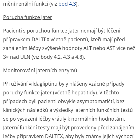
mění renální funkci (viz
bod 4.3
).
Porucha funkce jater
Pacienti s poruchou funkce jater nemají být léčeni
přípravkem DALTEX včetně pacientů, kteří mají před
zahájením léčby zvýšené hodnoty ALT nebo AST více než
3× nad ULN (viz body 4.2, 4.3 a 4.8).
Monitorování jaterních enzymů
Při užívání vildagliptinu byly hlášeny vzácné případy
poruchy funkce jater (včetně hepatitidy). V těchto
případech byli pacienti obvykle asymptomatičtí, bez
klinických následků a výsledky jaterních funkčních testů
se po vysazení léčby vrátily k normálním hodnotám.
Jaterní funkční testy mají být provedeny před zahájením
léčby přípravkem DALTEX, aby byly známy jejich výchozí