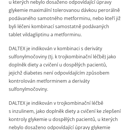
u kterých nebylo dosaženo odpovídající úpravy
glykemie maximální tolerovanou dávkou perorálně
podávaného samotného metforminu, nebo kteří již
byli léčeni kombinací samostatně podávaných
tablet vildagliptinu a metforminu.
DALTEX je indikován v kombinaci s deriváty
sulfonylmočoviny (tj. k trojkombinační léčbě) jako
doplněk diety a cvičení u dospělých pacientů,
jejichž diabetes není odpovídajícím způsobem
kontrolován metforminem a deriváty
sulfonylmočoviny.
DALTEX je indikován v trojkombinační léčbě
s inzulinem, jako doplněk diety a cvičení ke zlepšení
kontroly glykemie u dospělých pacientů, u kterých
nebylo dosaženo odpovídající úpravy glykemie