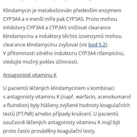
Klindamycin je metabolizován především enzymem
CYP3A4 a v menší míře pak CYP3A5. Proto mohou
inhibitory CYP3A4 a CYP3A5 snižovat clearance
klindamycinu a induktory těchto izoenzymů mohou
clearance klindamycinu zvyšovat (viz
bod 5.2
).
V přítomnosti silného induktoru CYP3A4 rifampicinu,
sledujte možný pokles účinnosti.
Antagonisté vitaminu K
U pacientů léčených klindamycinem v kombinaci
s antagonisty vitaminu K (např. warfarin, acenokumarol
a fluindion) byly hlášeny zvýšené hodnoty koagulačních
testů (PT/NR) a/nebo případy krvácení. U pacientů
současně léčených antagonisty vitaminu K mají být
proto často prováděny koagulační testy.