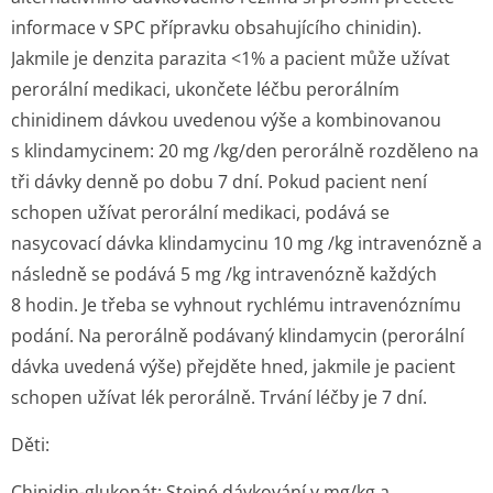
informace v SPC přípravku obsahujícího chinidin).
Jakmile je denzita parazita <1% a pacient může užívat
perorální medikaci, ukončete léčbu perorálním
chinidinem dávkou uvedenou výše a kombinovanou
s klindamycinem: 20 mg /kg/den perorálně rozděleno na
tři dávky denně po dobu 7 dní. Pokud pacient není
schopen užívat perorální medikaci, podává se
nasycovací dávka klindamycinu 10 mg /kg intravenózně a
následně se podává 5 mg /kg intravenózně každých
8 hodin. Je třeba se vyhnout rychlému intravenóznímu
podání. Na perorálně podávaný klindamycin (perorální
dávka uvedená výše) přejděte hned, jakmile je pacient
schopen užívat lék perorálně. Trvání léčby je 7 dní.
Děti:
Chinidin-glukonát: Stejné dávkování v mg/kg a