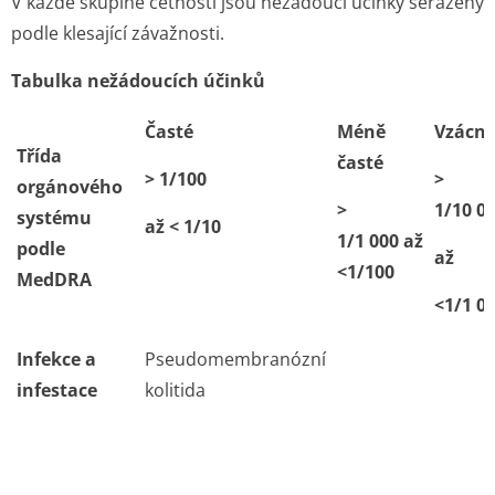
V každé skupině četnosti jsou nežádoucí účinky seřazeny
podle klesající závažnosti.
Tabulka nežádoucích účinků
Časté
Méně
Vzácn
Třída
časté
> 1/100
>
orgánového
>
1/10 0
systému
až < 1/10
1/1 000 až
podle
až
<1/100
MedDRA
<1/1 0
Infekce a
Pseudomembranózní
infestace
kolitida