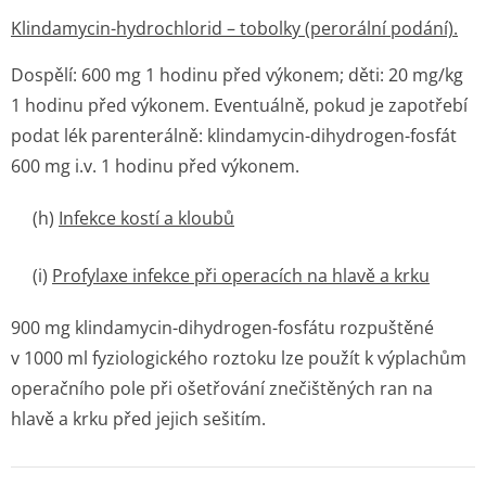
Klindamycin-hydrochlorid – tobolky (perorální podání).
Dospělí: 600 mg 1 hodinu před výkonem; děti: 20 mg/kg
1 hodinu před výkonem. Eventuálně, pokud je zapotřebí
podat lék parenterálně: klindamycin-dihydrogen-fosfát
600 mg i.v. 1 hodinu před výkonem.
(h)
Infekce kostí a kloubů
(i)
Profylaxe infekce při operacích na hlavě a krku
900 mg klindamycin-dihydrogen-fosfátu rozpuštěné
v 1000 ml fyziologického roztoku lze použít k výplachům
operačního pole při ošetřování znečištěných ran na
hlavě a krku před jejich sešitím.