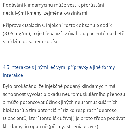
Podávání klindamycinu může vést k přerůstání
necitlivými kmeny, zejména kvasinkami.
Přípravek Dalacin C injekční roztok obsahuje sodík
(8,05 mg/ml), to je třeba vzít v úvahu u pacientů na dietě
s nízkým obsahem sodíku.
4.5 Interakce s jinými léčivými přípravky a jiné formy
interakce
Bylo prokázáno, že injekčně podaný klindamycin má
schopnost vyvolat blokádu neuromuskulárního přenosu
a může potencovat účinek jiných neuromuskulárních
blokátorů a tím potenciální riziko respirační deprese.
U pacientů, kteří tento lék užívají, je proto třeba podávat
klindamycin opatrně (př. myasthenia gravis).