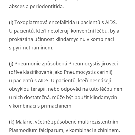
absces a periodontitida.
(i) Toxoplazmová encefalitida u pacientů s AIDS.
U pacientů, kteří netolerují konvenční léčbu, byla
prokázána účinnost klindamycinu v kombinaci
s pyrimethaminem.
(j) Pneumonie způsobená
Pneumocystis jiroveci
(dříve klasifikovaná jako Pneumocystis carinii)
u pacientů s AIDS. U pacientů, kteří nesnášejí
obvyklou terapii, nebo odpověď na tuto léčbu není
u nich dostatečná, může být použit klindamycin
v kombinaci s primachinem.
(k) Malárie, včetně způsobené multirezistentním
Plasmodium falciparum
, v kombinaci s chininem.