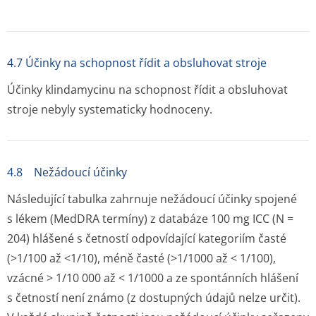
4.7 Účinky na schopnost řídit a obsluhovat stroje
Účinky klindamycinu na schopnost řídit a obsluhovat
stroje nebyly systematicky hodnoceny.
4.8 Nežádoucí účinky
Následující tabulka zahrnuje nežádoucí účinky spojené
s lékem (MedDRA termíny) z databáze 100 mg ICC (N =
204) hlášené s četností odpovídající kategoriím časté
(>1/100 až <1/10), méně časté (>1/1000 až < 1/100),
vzácné > 1/10 000 až < 1/1000 a ze spontánních hlášení
s četností není známo (z dostupných údajů nelze určit).