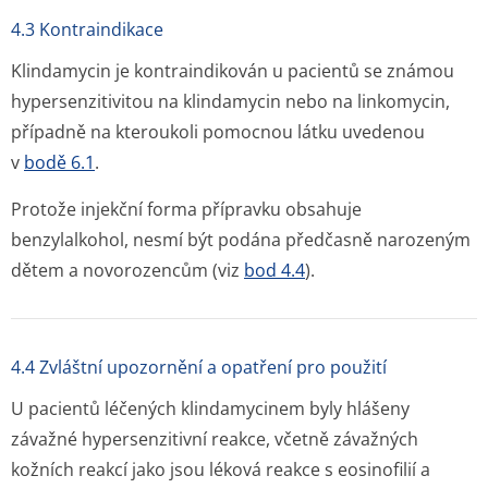
4.3 Kontraindikace
Klindamycin je kontraindikován u pacientů se známou
hypersenzitivitou na klindamycin nebo na linkomycin,
případně na kteroukoli pomocnou látku uvedenou
v
bodě 6.1
.
Protože injekční forma přípravku obsahuje
benzylalkohol, nesmí být podána předčasně narozeným
dětem a novorozencům (viz
bod 4.4
).
4.4 Zvláštní upozornění a opatření pro použití
U pacientů léčených klindamycinem byly hlášeny
závažné hypersenzitivní reakce, včetně závažných
kožních reakcí jako jsou léková reakce s eosinofilií a