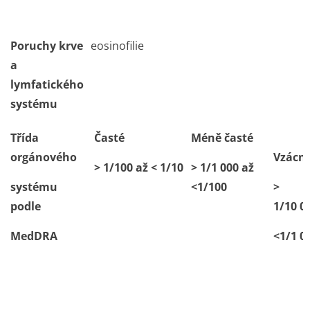
Poruchy krve
eosinofilie
a
lymfatického
systému
Třída
Časté
Méně časté
orgánového
Vzácn
> 1/100 až < 1/10
> 1/1 000 až
systému
<1/100
>
podle
1/10 0
MedDRA
<1/1 0