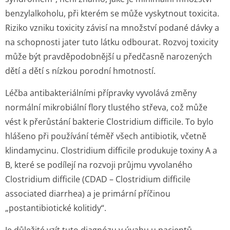
benzylalkoholu, při kterém se může vyskytnout toxicita.
Riziko vzniku toxicity závisí na množství podané dávky a
na schopnosti jater tuto látku odbourat. Rozvoj toxicity
může být pravděpodobnější u předčasně narozených
dětí a dětí s nízkou porodní hmotností.
Léčba antibakteriálními přípravky vyvolává změny
normální mikrobiální flory tlustého střeva, což může
vést k přerůstání bakterie
Clostridium difficile
. To bylo
hlášeno při používání téměř všech antibiotik, včetně
klindamycinu.
Clostridium difficile
produkuje toxiny A a
B, které se podílejí na rozvoji průjmu vyvolaného
Clostridium difficile
(CDAD – Clostridium difficile
associated diarrhea) a je primární příčinou
„postantibiotické kolitidy“.