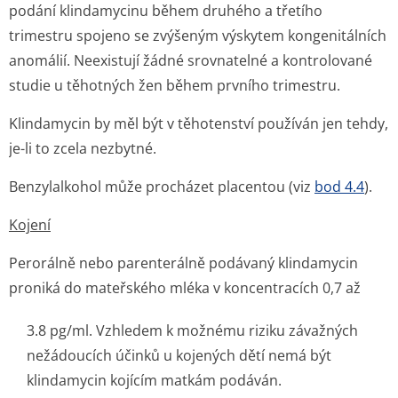
podání klindamycinu během druhého a třetího
trimestru spojeno se zvýšeným výskytem kongenitálních
anomálií. Neexistují žádné srovnatelné a kontrolované
studie u těhotných žen během prvního trimestru.
Klindamycin by měl být v těhotenství používán jen tehdy,
je-li to zcela nezbytné.
Benzylalkohol může procházet placentou (viz
bod 4.4
).
Kojení
Perorálně nebo parenterálně podávaný klindamycin
proniká do mateřského mléka v koncentracích 0,7 až
3.8 pg/ml. Vzhledem k možnému riziku závažných
nežádoucích účinků u kojených dětí nemá být
klindamycin kojícím matkám podáván.