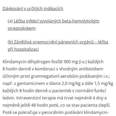
Dávkování v určitých indikacích
(a)
Léčba infekcí vyvolaných beta-hemolytickým
streptokokem
:
(b) Zánětlivá onemocnění pánevních orgánů – léčba
při hospitalizaci
Klindamycin-dihydrogen-fosfát 900 mg (i.v.) každých
8 hodin denně v kombinaci s vhodným antibiotikem
účinným proti gramnegativní aerobům podávaným i.v.;
např. s gentamicinem v dávce 2,0 mg/kg a dále 1,5 mg/kg
každých 8 hodin denně u pacientek s normální funkcí
ledvin. Intravenózní terapie má trvat nejméně 4 dny a
nejméně ještě 48 hodin poté, co se stav pacienta zlepší.
Poté se pokračuje v perorálním podávání klindamycin-