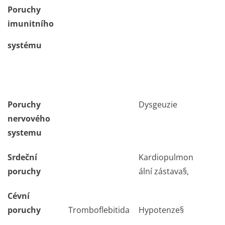
Poruchy
imunitního
systému
Poruchy
Dysgeuzie
nervového
systemu
Srdeční
Kardiopulmon
poruchy
ální zástava§,
Cévní
poruchy
Tromboflebitida
Hypotenze§