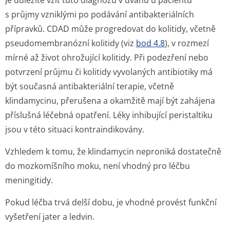
Je důležité vzít tuto diagnózu v úvahu u pacientů
s průjmy vzniklými po podávání antibakteriálních
přípravků. CDAD může progredovat do kolitidy, včetně
pseudomembranózní kolitidy (viz
bod 4.8
), v rozmezí
mírné až život ohrožující kolitidy. Při podezření nebo
potvrzení průjmu či kolitidy vyvolaných antibiotiky má
být současná antibakteriální terapie, včetně
klindamycinu, přerušena a okamžitě mají být zahájena
příslušná léčebná opatření. Léky inhibující peristaltiku
jsou v této situaci kontraindikovány.
Vzhledem k tomu, že klindamycin neproniká dostatečně
do mozkomíšního moku, není vhodný pro léčbu
meningitidy.
Pokud léčba trvá delší dobu, je vhodné provést funkční
vyšetření jater a ledvin.