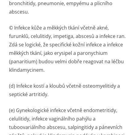
bronchitidy, pneumonie, empyému a plicního
abscesu.
© Infekce kůže a měkkých tkání včetně akné,
furunklů, celulitidy, impetiga, abscesů a infekce ran.
Zdá se logické, že specifické kožní infekce a infekce
měkkých tkání, jako erysipel a paronychium
(panaritium) budou velmi dobře reagovat na léčbu
klindamycinem.
(d) Infekce kostí a kloubů včetně osteomyelitidy a
septické artritidy.
(e) Gynekologické infekce včetně endometritidy,
celulitidy, infekce vaginálního pahýlu a
tuboovariálního abscesu, salpingitidy a pánevních