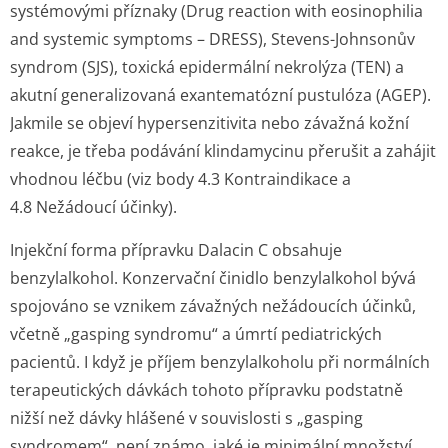
systémovými příznaky (Drug reaction with eosinophilia
and systemic symptoms – DRESS), Stevens-Johnsonův
syndrom (SJS), toxická epidermální nekrolýza (TEN) a
akutní generalizovaná exantematózní pustulóza (AGEP).
Jakmile se objeví hypersenzitivita nebo závažná kožní
reakce, je třeba podávání klindamycinu přerušit a zahájit
vhodnou léčbu (viz body 4.3 Kontraindikace a
4.8 Nežádoucí účinky).
Injekční forma přípravku Dalacin C obsahuje
benzylalkohol. Konzervační činidlo benzylalkohol bývá
spojováno se vznikem závažných nežádoucích účinků,
včetně „gasping syndromu“ a úmrtí pediatrických
pacientů. I když je příjem benzylalkoholu při normálních
terapeutických dávkách tohoto přípravku podstatně
nižší než dávky hlášené v souvislosti s „gasping
syndromem“, není známo, jaké je minimální množství