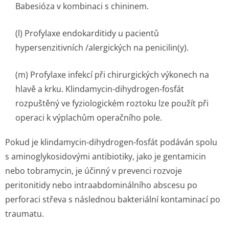
Babesióza v kombinaci s chininem.
(l) Profylaxe endokarditidy u pacientů
hypersenzitivních /alergických na penicilin(y).
(m) Profylaxe infekcí při chirurgických výkonech na
hlavě a krku. Klindamycin-dihydrogen-fosfát
rozpuštěný ve fyziologickém roztoku lze použít při
operaci k výplachům operačního pole.
Pokud je klindamycin-dihydrogen-fosfát podáván spolu
s aminoglykosi­dovými antibiotiky, jako je gentamicin
nebo tobramycin, je účinný v prevenci rozvoje
peritonitidy nebo intraabdominálního abscesu po
perforaci střeva s následnou bakteriální kontaminací po
traumatu.