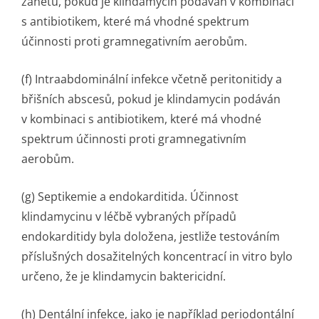
zánětů, pokud je klindamycin podáván v kombinaci
s antibiotikem, které má vhodné spektrum
účinnosti proti gramnegativním aerobům.
(f) Intraabdominální infekce včetně peritonitidy a
břišních abscesů, pokud je klindamycin podáván
v kombinaci s antibiotikem, které má vhodné
spektrum účinnosti proti gramnegativním
aerobům.
(g) Septikemie a endokarditida. Účinnost
klindamycinu v léčbě vybraných případů
endokarditidy byla doložena, jestliže testováním
příslušných dosažitelných koncentrací
in vitro
bylo
určeno, že je klindamycin baktericidní.
(h) Dentální infekce, jako je například periodontální