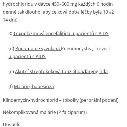
hydrochloridu v dávce 450–600 mg každých 6 hodin
denně tak dlouho, aby celková doba léčby byla 10 až
14 dnů.
©
Toxoplazmová encefalitida u pacientů s AIDS
(d)
Pneumonie vyvolaná
Pneumocystis , jiroveci
u pacientů s AIDS
(e)
Akutní streptokoková tonzilitida/fa­ryngitida
(f)
Malárie, babesióza
Klindamycin-hydrochlorid – tobolky (perorální podání).
Nekomplikovaná malárie (
P falciparum
)
Dospělí: