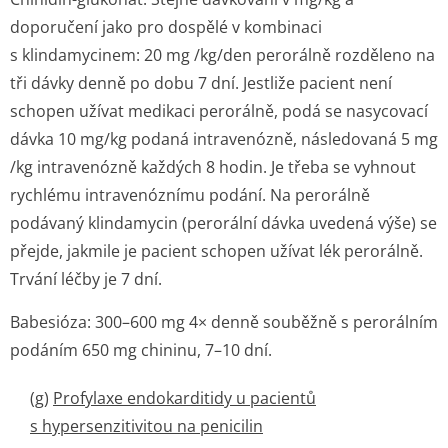
doporučení jako pro dospělé v kombinaci
s klindamycinem: 20 mg /kg/den perorálně rozděleno na
tři dávky denně po dobu 7 dní. Jestliže pacient není
schopen užívat medikaci perorálně, podá se nasycovací
dávka 10 mg/kg podaná intravenózně, následovaná 5 mg
/kg intravenózně každých 8 hodin. Je třeba se vyhnout
rychlému intravenóznímu podání. Na perorálně
podávaný klindamycin (perorální dávka uvedená výše) se
přejde, jakmile je pacient schopen užívat lék perorálně.
Trvání léčby je 7 dní.
Babesióza: 300–600 mg 4× denně souběžně s perorálním
podáním 650 mg chininu, 7–10 dní.
(g)
Profylaxe endokarditidy u pacientů
s hypersenzitivitou na penicilin