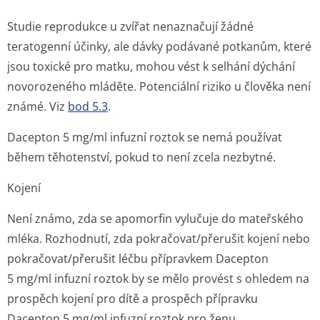
Studie reprodukce u zvířat nenaznačují žádné
teratogenní účinky, ale dávky podávané potkanům, které
jsou toxické pro matku, mohou vést k selhání dýchání
novorozeného mláděte. Potenciální riziko u člověka není
známé. Viz
bod 5.3
.
Dacepton 5 mg/ml infuzní roztok se nemá používat
během těhotenství, pokud to není zcela nezbytné.
Kojení
Není známo, zda se apomorfin vylučuje do mateřského
mléka. Rozhodnutí, zda pokračovat/přerušit kojení nebo
pokračovat/přerušit léčbu přípravkem Dacepton
5 mg/ml infuzní roztok by se mělo provést s ohledem na
prospěch kojení pro dítě a prospěch přípravku
Dacepton 5 mg/ml infuzní roztok pro ženu.