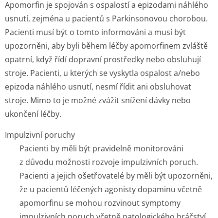
Apomorfin je spojován s ospalostí a epizodami náhlého
usnutí, zejména u pacientů s Parkinsonovou chorobou.
Pacienti musí být o tomto informováni a musí být
upozorněni, aby byli během léčby apomorfinem zvláště
opatrní, když řídí dopravní prostředky nebo obsluhují
stroje. Pacienti, u kterých se vyskytla ospalost a/nebo
epizoda náhlého usnutí, nesmí řídit ani obsluhovat
stroje. Mimo to je možné zvážit snížení dávky nebo
ukončení léčby.
Impulzivní poruchy
Pacienti by měli být pravidelně monitorováni
z důvodu možnosti rozvoje impulzivních poruch.
Pacienti a jejich ošetřovatelé by měli být upozorněni,
že u pacientů léčených agonisty dopaminu včetně
apomorfinu se mohou rozvinout symptomy
impulzivních poruch včetně patologického hráčství,