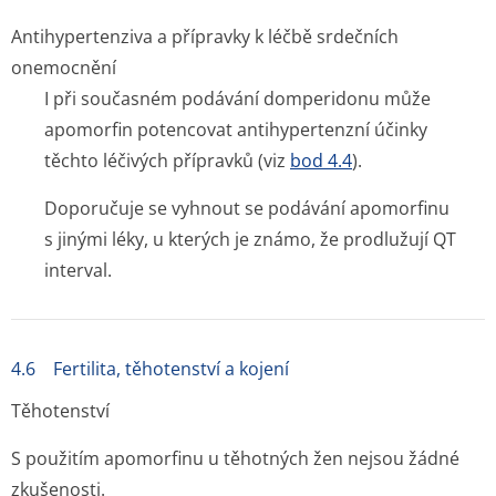
Antihypertenziva a přípravky k léčbě srdečních
onemocnění
I při současném podávání domperidonu může
apomorfin potencovat antihypertenzní účinky
těchto léčivých přípravků (viz
bod 4.4
).
Doporučuje se vyhnout se podávání apomorfinu
s jinými léky, u kterých je známo, že prodlužují QT
interval.
4.6 Fertilita, těhotenství a kojení
Těhotenství
S použitím apomorfinu u těhotných žen nejsou žádné
zkušenosti.