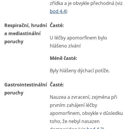
zřídka a je obvykle přechodná (viz
bod 4.4
)
Respirační, hrudní
Časté:
a mediastinální
U léčby apomorfinem bylo
poruchy
hlášeno zívání
Méně časté:
Byly hlášeny dýchací potíže.
Gastrointestinální
Časté:
poruchy
Nauzea a zvracení, zejména při
prvním zahájení léčby
apomorfinem, obvykle v důsledku
toho, že nebyl nasazen