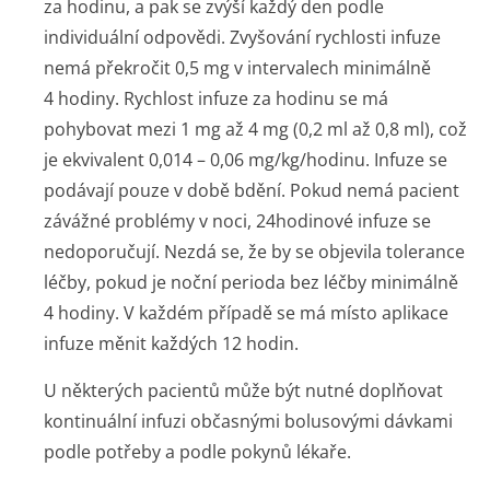
za hodinu, a pak se zvýší každý den podle
individuální odpovědi. Zvyšování rychlosti infuze
nemá překročit 0,5 mg v intervalech minimálně
4 hodiny. Rychlost infuze za hodinu se má
pohybovat mezi 1 mg až 4 mg (0,2 ml až 0,8 ml), což
je ekvivalent 0,014 – 0,06 mg/kg/hodinu. Infuze se
podávají pouze v době bdění. Pokud nemá pacient
závážné problémy v noci, 24hodinové infuze se
nedoporučují. Nezdá se, že by se objevila tolerance
léčby, pokud je noční perioda bez léčby minimálně
4 hodiny. V každém případě se má místo aplikace
infuze měnit každých 12 hodin.
U některých pacientů může být nutné doplňovat
kontinuální infuzi občasnými bolusovými dávkami
podle potřeby a podle pokynů lékaře.