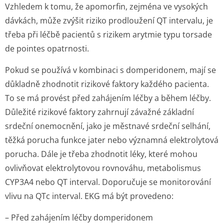
Vzhledem k tomu, že apomorfin, zejména ve vysokých
dávkách, může zvýšit riziko prodloužení QT intervalu, je
třeba při léčbě pacientů s rizikem arytmie typu torsade
de pointes opatrnosti.
Pokud se používá v kombinaci s domperidonem, mají se
důkladně zhodnotit rizikové faktory každého pacienta.
To se má provést před zahájením léčby a během léčby.
Důležité rizikové faktory zahrnují závažné základní
srdeční onemocnění, jako je městnavé srdeční selhání,
těžká porucha funkce jater nebo významná elektrolytová
porucha. Dále je třeba zhodnotit léky, které mohou
ovlivňovat elektrolytovou rovnováhu, metabolismus
CYP3A4 nebo QT interval. Doporučuje se monitorování
vlivu na QTc interval. EKG má být provedeno:
– Před zahájením léčby domperidonem