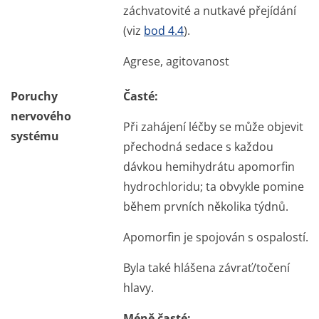
záchvatovité a nutkavé přejídání
(viz
bod 4.4
).
Agrese, agitovanost
Poruchy
Časté:
nervového
Při zahájení léčby se může objevit
systému
přechodná sedace s každou
dávkou hemihydrátu apomorfin
hydrochloridu; ta obvykle pomine
během prvních několika týdnů.
Apomorfin je spojován s ospalostí.
Byla také hlášena závrať/točení
hlavy.
Méně časté: