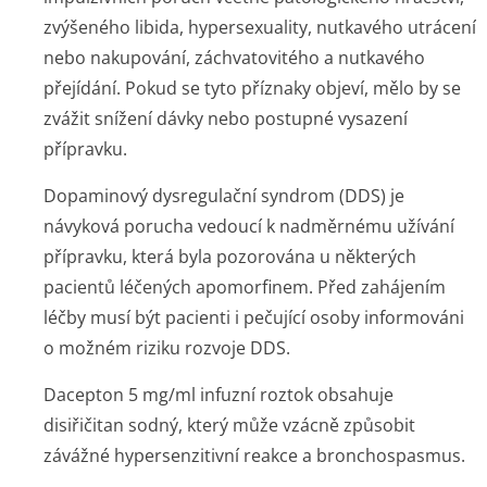
zvýšeného libida, hypersexuality, nutkavého utrácení
nebo nakupování, záchvatovitého a nutkavého
přejídání. Pokud se tyto příznaky objeví, mělo by se
zvážit snížení dávky nebo postupné vysazení
přípravku.
Dopaminový dysregulační syndrom (DDS) je
návyková porucha vedoucí k nadměrnému užívání
přípravku, která byla pozorována u některých
pacientů léčených apomorfinem. Před zahájením
léčby musí být pacienti i pečující osoby informováni
o možném riziku rozvoje DDS.
Dacepton 5 mg/ml infuzní roztok obsahuje
disiřičitan sodný, který může vzácně způsobit
závážné hypersenzitivní reakce a bronchospasmus.