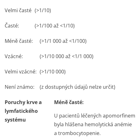
Velmi časté
(>1/10)
Časté:
(>1/100 až <1/10)
Méně časté:
(>1/1 000 až <1/100)
Vzácné:
(>1/10 000 až <1/1 000)
Velmi vzácné:
(>1/10 000)
Není známo:
(z dostupných údajů nelze určit)
Poruchy krve a
Méně časté:
lymfatického
U pacientů léčených apomorfinem
systému
byla hlášena hemolytická anémie
a trombocytopenie.