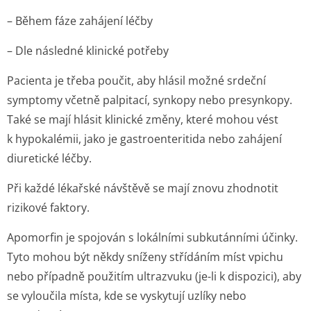
– Během fáze zahájení léčby
– Dle následné klinické potřeby
Pacienta je třeba poučit, aby hlásil možné srdeční
symptomy včetně palpitací, synkopy nebo presynkopy.
Také se mají hlásit klinické změny, které mohou vést
k hypokalémii, jako je gastroenteritida nebo zahájení
diuretické léčby.
Při každé lékařské návštěvě se mají znovu zhodnotit
rizikové faktory.
Apomorfin je spojován s lokálními subkutánními účinky.
Tyto mohou být někdy sníženy střídáním míst vpichu
nebo případně použitím ultrazvuku (je-li k dispozici), aby
se vyloučila místa, kde se vyskytují uzlíky nebo