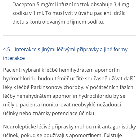
Dacepton 5 mg/ml infuzní roztok obsahuje 3,4 mg
sodíku v 1 ml. To musí vzít v úvahu pacienti držící
dietu s kontrolovaným příjmem sodíku.
4.5 Interakce s jinými léčivými přípravky a jiné formy
interakce
Pacienti vybraní k léčbě hemihydrátem apomorfin
hydrochloridu budou téměř určitě současně užívat další
léky k léčbě Parkinsonovy choroby. V počátečních fázích
léčby hemihydrátem apomorfin hydrochloridu by se
měly u pacienta monitorovat neobvyklé nežádoucí
účinky nebo známky potenciace účinku.
Neuroleptické léčivé přípravky mohou mít antagonistický
účinek, pokud se používají s apomorfinem. Existuje