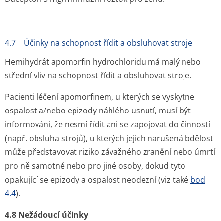
4.7 Účinky na schopnost řídit a obsluhovat stroje
Hemihydrát apomorfin hydrochloridu má malý nebo
střední vliv na schopnost řídit a obsluhovat stroje.
Pacienti léčení apomorfinem, u kterých se vyskytne
ospalost a/nebo epizody náhlého usnutí, musí být
informováni, že nesmí řídit ani se zapojovat do činností
(např. obsluha strojů), u kterých jejich narušená bdělost
může představovat riziko závažného zranění nebo úmrtí
pro ně samotné nebo pro jiné osoby, dokud tyto
opakující se epizody a ospalost neodezní (viz také
bod
4.4
).
4.8 Nežádoucí účinky