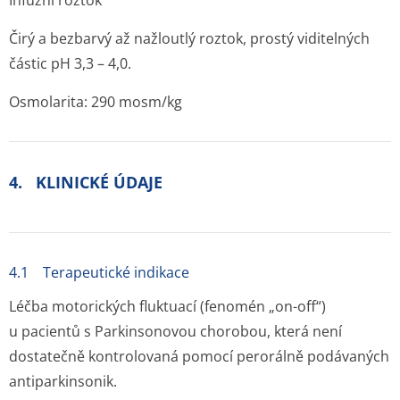
Infuzní roztok
Čirý a bezbarvý až nažloutlý roztok, prostý viditelných
částic pH 3,3 – 4,0.
Osmolarita: 290 mosm/kg
4. KLINICKÉ ÚDAJE
4.1 Terapeutické indikace
Léčba motorických fluktuací (fenomén „on-off“)
u pacientů s Parkinsonovou chorobou, která není
dostatečně kontrolovaná pomocí perorálně podávaných
antiparkinsonik.