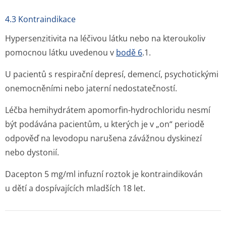
4.3 Kontraindikace
Hypersenzitivita na léčivou látku nebo na kteroukoliv
pomocnou látku uvedenou v
bodě 6
.1.
U pacientů s respirační depresí, demencí, psychotickými
onemocněními nebo jaterní nedostatečností.
Léčba hemihydrátem apomorfin-hydrochloridu nesmí
být podávána pacientům, u kterých je v „on“ periodě
odpověď na levodopu narušena závážnou dyskinezí
nebo dystonií.
Dacepton 5 mg/ml infuzní roztok je kontraindikován
u dětí a dospívajících mladších 18 let.