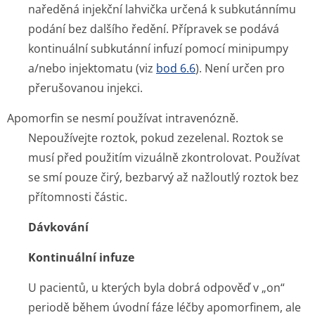
naředěná injekční lahvička určená k subkutánnímu
podání bez dalšího ředění. Přípravek se podává
kontinuální subkutánní infuzí pomocí minipumpy
a/nebo injektomatu (viz
bod 6.6
). Není určen pro
přerušovanou injekci.
Apomorfin se nesmí používat intravenózně.
Nepoužívejte roztok, pokud zezelenal. Roztok se
musí před použitím vizuálně zkontrolovat. Používat
se smí pouze čirý, bezbarvý až nažloutlý roztok bez
přítomnosti částic.
Dávkování
Kontinuální infuze
U pacientů, u kterých byla dobrá odpověď v „on“
periodě během úvodní fáze léčby apomorfinem, ale