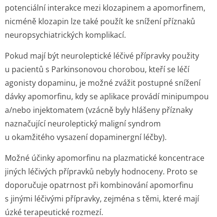
potenciální interakce mezi klozapinem a apomorfinem,
nicméně klozapin lze také použít ke snížení příznaků
neuropsychiatric­kých komplikací.
Pokud mají být neuroleptické léčivé přípravky použity
u pacientů s Parkinsonovou chorobou, kteří se léčí
agonisty dopaminu, je možné zvážit postupné snížení
dávky apomorfinu, kdy se aplikace provádí minipumpou
a/nebo injektomatem (vzácně byly hlášeny příznaky
naznačující neuroleptický maligní syndrom
u okamžitého vysazení dopaminergní léčby).
Možné účinky apomorfinu na plazmatické koncentrace
jiných léčivých přípravků nebyly hodnoceny. Proto se
doporučuje opatrnost při kombinování apomorfinu
s jinými léčivými přípravky, zejména s těmi, které mají
úzké terapeutické rozmezí.