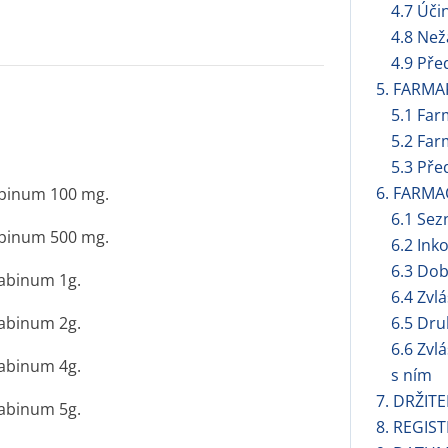
4.7 Úči
4.8 Než
4.9 Pře
5. FARMA
5.1 Far
5.2 Far
5.3 Pře
6. FARMA
rabinum 100 mg.
6.1 Se
rabinum 500 mg.
6.2 Ink
6.3 Dob
rabinum 1g.
6.4 Zvl
rabinum 2g.
6.5 Dru
6.6 Zvl
rabinum 4g.
s ním
7. DRŽIT
rabinum 5g.
8. REGIS