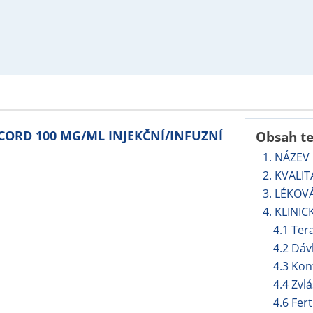
CCORD 100 MG/ML INJEKČNÍ/INFUZNÍ
Obsah t
1. NÁZEV
2. KVALI
3. LÉKOV
4. KLINIC
4.1 Ter
4.2 Dáv
4.3 Kon
4.4 Zvl
4.6 Fert