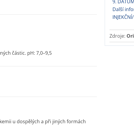
9. DATUM
Další in
INJEKČNÍ
Zdroje:
Ori
lných částic. pH: 7,0–9,5
kemii u dospělých a při jiných formách