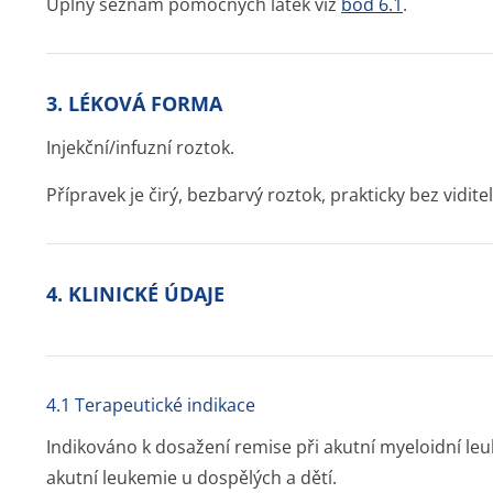
Úplný seznam pomocných látek viz
bod 6.1
.
3. LÉKOVÁ FORMA
Injekční/infuzní roztok.
Přípravek je čirý, bezbarvý roztok, prakticky bez vidite
4. KLINICKÉ ÚDAJE
4.1 Terapeutické indikace
Indikováno k dosažení remise při akutní myeloidní leu
akutní leukemie u dospělých a dětí.