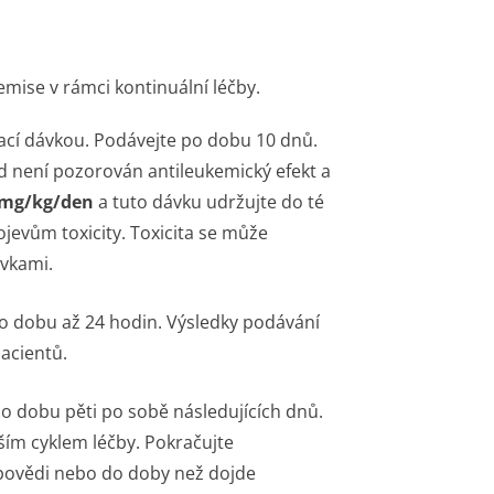
emise v rámci kontinuální léčby.
ací dávkou. Podávejte po dobu 10 dnů.
d není pozorován antileukemický efekt a
 mg/kg/den
a tuto dávku udržujte do té
jevům toxicity. Toxicita se může
ávkami.
o dobu až 24 hodin. Výsledky podávání
pacientů.
 dobu pěti po sobě následujících dnů.
ším cyklem léčby. Pokračujte
povědi nebo do doby než dojde