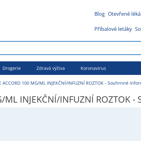
Blog
Otevřené léká
Příbalové letáky
So
Drogerie
Zdravá výživa
Koronavirus
 ACCORD 100 MG/ML INJEKČNÍ/INFUZNÍ ROZTOK - Souhrnné info
ML INJEKČNÍ/INFUZNÍ ROZTOK - S