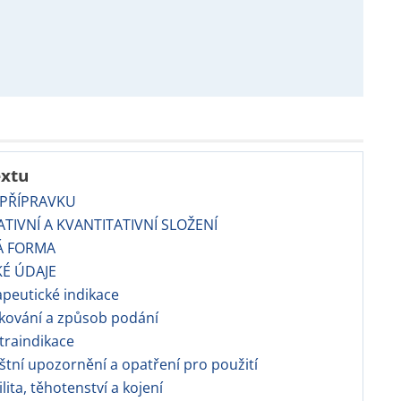
extu
 PŘÍPRAVKU
TATIVNÍ A KVANTITATIVNÍ SLOŽENÍ
Á FORMA
KÉ ÚDAJE
apeutické indikace
kování a způsob podání
traindikace
áštní upozornění a opatření pro použití
ilita, těhotenství a kojení