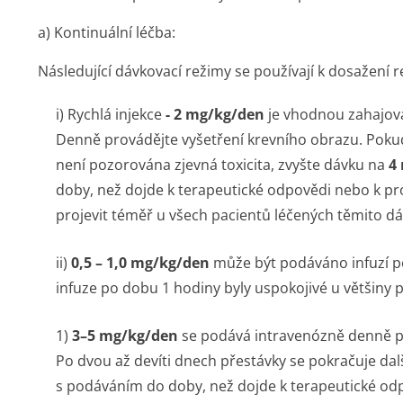
a) Kontinuální léčba:
Následující dávkovací režimy se používají k dosažení r
i) Rychlá injekce
- 2 mg/kg/den
je vhodnou zahajov
Denně provádějte vyšetření krevního obrazu. Poku
není pozorována zjevná toxicita, zvyšte dávku na
4
doby, než dojde k terapeutické odpovědi nebo k pro
projevit téměř u všech pacientů léčených těmito d
ii)
0,5 – 1,0 mg/kg/den
může být podáváno infuzí p
infuze po dobu 1 hodiny byly uspokojivé u většiny 
1)
3–5 mg/kg/den
se podává intravenózně denně po
Po dvou až devíti dnech přestávky se pokračuje dal
s podáváním do doby, než dojde k terapeutické od