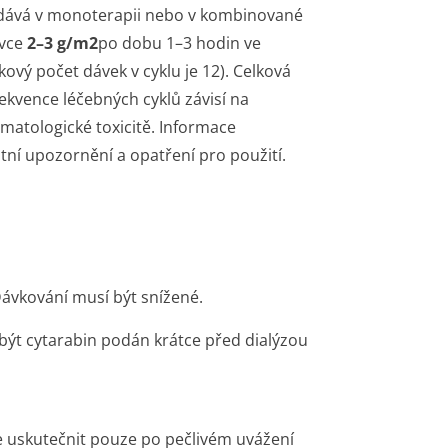
dává v monoterapii nebo v kombinované
ávce
2–3 g/m2
po dobu 1–3 hodin ve
ový počet dávek v cyklu je 12). Celková
rekvence léčebných cyklů závisí na
matologické toxicitě. Informace
štní upozornění a opatření pro použití
.
Dávkování musí být snížené.
 být cytarabin podán krátce před dialýzou
e uskutečnit pouze po pečlivém uvážení