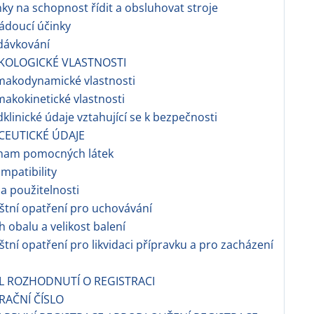
nky na schopnost řídit a obsluhovat stroje
ádoucí účinky
dávkování
KOLOGICKÉ VLASTNOSTI
makodynamické vlastnosti
makokinetické vlastnosti
dklinické údaje vztahující se k bezpečnosti
CEUTICKÉ ÚDAJE
znam pomocných látek
ompatibility
a použitelnosti
áštní opatření pro uchovávání
h obalu a velikost balení
áštní opatření pro likvidaci přípravku a pro zacházení
EL ROZHODNUTÍ O REGISTRACI
TRAČNÍ ČÍSLO