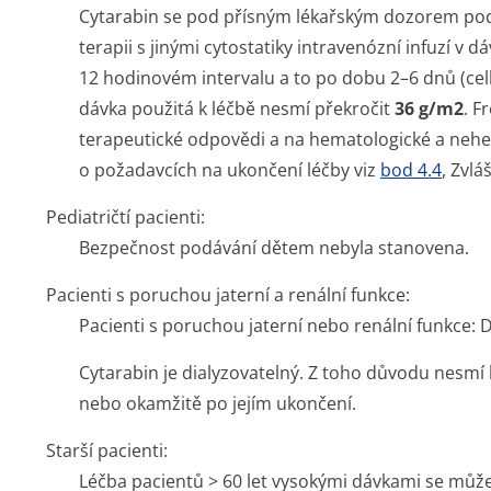
Cytarabin se pod přísným lékařským dozorem po
terapii s jinými cytostatiky intravenózní infuzí v d
12 hodinovém intervalu a to po dobu 2–6 dnů (celk
dávka použitá k léčbě nesmí překročit
36 g/m2
. F
terapeutické odpovědi a na hematologické a nehe
o požadavcích na ukončení léčby viz
bod 4.4
,
Zvlá
Pediatričtí pacienti:
Bezpečnost podávání dětem nebyla stanovena.
Pacienti s poruchou jaterní a renální funkce:
Pacienti s poruchou jaterní nebo renální funkce: 
Cytarabin je dialyzovatelný. Z toho důvodu nesmí
nebo okamžitě po jejím ukončení.
Starší pacienti:
Léčba pacientů > 60 let vysokými dávkami se můž