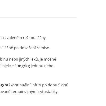
i na zvoleném režimu léčby.
lní léčbě po dosažení remise.
binu nebo jiných léků, je možné
 injekce
1 mg/kg
jednou nebo
mg/m2
kontinuální infuzí po dobu 5 dnů
ané terapii s jinými cytostatiky.