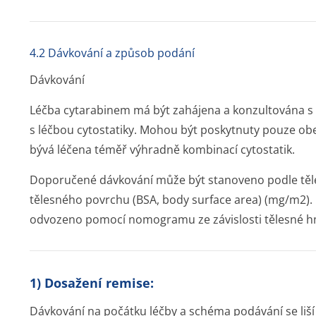
4.2 Dávkování a způsob podání
Dávkování
Léčba cytarabinem má být zahájena a konzultována s 
s léčbou cytostatiky. Mohou být poskytnuty pouze obe
bývá léčena téměř výhradně kombinací cytostatik.
Doporučené dávkování může být stanoveno podle těl
tělesného povrchu (BSA, body surface area) (mg/m
2
)
odvozeno pomocí nomogramu ze závislosti tělesné h
1) Dosažení remise:
Dávkování na počátku léčby a schéma podávání se liší