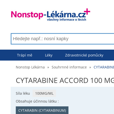
Trápí mě
Léky
Zdravotnické pomůcky
Nonstop Lékárna
»
Souhrnné informace
»
CYTARABINE
CYTARABINE ACCORD 100 MG/
Síla léku
100MG/ML
Obsahuje účinnou látku :
CYTARABIN (CYTARABINUM)