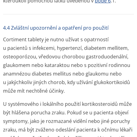
kteroukoli pomocnou látku uvedenou v
bodě 6
.1.
4.4 Zvláštní upozornění a opatření pro použití
Cortiment tablety je nutno užívat s opatrností
u pacientů s infekcemi, hypertenzí, diabetem mellitem,
osteoporózou, vředovou chorobou gastroduodenální,
glaukomem nebo kataraktou nebo s pozitivní rodinnou
anamnézou diabetes mellitus nebo glaukomu nebo
u jakýchkoliv jiných chorob, kdy užívání glukokortikoidů
může mít nechtěné účinky.
U systémového i lokálního použití kortikosteroidů může
být hlášena porucha zraku. Pokud se u pacienta objeví
symptomy, jako je rozmazané vidění nebo jiné poruchy
zraku, má být zváženo odeslání pacienta k očnímu lékaři