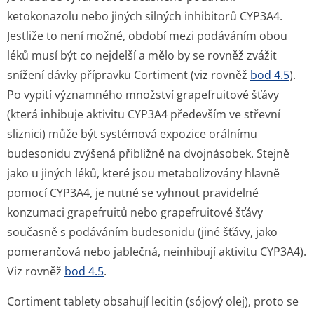
ketokonazolu nebo jiných silných inhibitorů CYP3A4.
Jestliže to není možné, období mezi podáváním obou
léků musí být co nejdelší a mělo by se rovněž zvážit
snížení dávky přípravku Cortiment (viz rovněž
bod 4.5
).
Po vypití významného množství grapefruitové šťávy
(která inhibuje aktivitu CYP3A4 především ve střevní
sliznici) může být systémová expozice orálnímu
budesonidu zvýšená přibližně na dvojnásobek. Stejně
jako u jiných léků, které jsou metabolizovány hlavně
pomocí CYP3A4, je nutné se vyhnout pravidelné
konzumaci grapefruitů nebo grapefruitové šťávy
současně s podáváním budesonidu (jiné šťávy, jako
pomerančová nebo jablečná, neinhibují aktivitu CYP3A4).
Viz rovněž
bod 4.5
.
Cortiment tablety obsahují lecitin (sójový olej), proto se