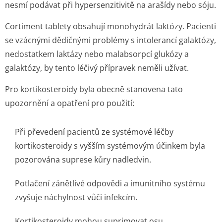
nesmí podávat při hypersenzitivitě na arašídy nebo sóju.
Cortiment tablety obsahují monohydrát laktózy. Pacienti
se vzácnými dědičnými problémy s intolerancí galaktózy,
nedostatkem laktázy nebo malabsorpcí glukózy a
galaktózy, by tento léčivý přípravek neměli užívat.
Pro kortikosteroidy byla obecně stanovena tato
upozornění a opatření pro použití:
Při převedení pacientů ze systémové léčby
kortikosteroidy s vyšším systémovým účinkem byla
pozorována suprese kůry nadledvin.
Potlačení zánětlivé odpovědi a imunitního systému
zvyšuje náchylnost vůči infekcím.
Kortikosteroidy mohou suprimovat osu