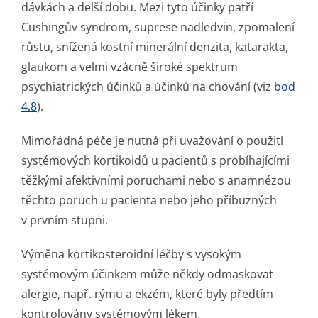
dávkách a delší dobu. Mezi tyto účinky patří
Cushingův syndrom, suprese nadledvin, zpomalení
růstu, snížená kostní minerální denzita, katarakta,
glaukom a velmi vzácně široké spektrum
psychiatrických účinků a účinků na chování (viz
bod
4.8
).
Mimořádná péče je nutná při uvažování o použití
systémových kortikoidů u pacientů s probíhajícími
těžkými afektivními poruchami nebo s anamnézou
těchto poruch u pacienta nebo jeho příbuzných
v prvním stupni.
Výměna kortikosteroidní léčby s vysokým
systémovým účinkem může někdy odmaskovat
alergie, např. rýmu a ekzém, které byly předtím
kontrolovány systémovým lékem.