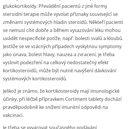
glukokortikoidy. Převádění pacientů z jiné formy
steroidní terapie může vyvolat příznaky související se
změnami systémových hladin steroidů. Někteří pacienti
se nemusí cítit dobře a během vysazování léku mohou
uvádět nespecifické potíže, např. bolesti svalů a kloubů.
Jestliže se ve vzácných případech vyskytnou symptomy
jako únava, bolest hlavy, nauzea a zvracení, je třeba
vyslovit podezření na celkový nedostatečný efekt
kortikosteroidů, může být nutné navýšení dávkování
systémových kortikosteroidů.
Jelikož je známo, že kortikosteroidy mají imunologické
účinky, při léčbě přípravkem Cortiment tablety dochází
pravděpodobně ke snížení imunitní odpovědi na
vakcinaci.
Je třeba se vyvarovat současného podávání