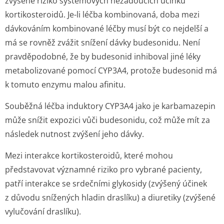
zvýšené riziko systemových nežádoucích účinků
kortikosteroidů. Je-li léčba kombinovaná, doba mezi
dávkováním kombinované léčby musí být co nejdelší a
má se rovněž zvážit snížení dávky budesonidu. Není
pravděpodobné, že by budesonid inhiboval jiné léky
metabolizované pomocí CYP3A4, protože budesonid má
k tomuto enzymu malou afinitu.
Souběžná léčba induktory CYP3A4 jako je karbamazepin
může snížit expozici vůči budesonidu, což může mít za
následek nutnost zvýšení jeho dávky.
Mezi interakce kortikosteroidů, které mohou
představovat významné riziko pro vybrané pacienty,
patří interakce se srdečními glykosidy (zvýšený účinek
z důvodu snížených hladin draslíku) a diuretiky (zvýšené
vylučování draslíku).