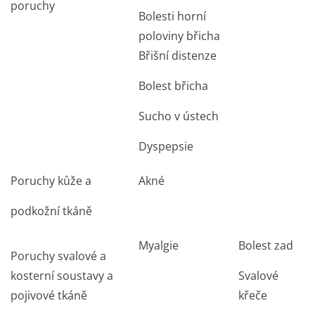
poruchy
Bolesti horní
poloviny břicha
Břišní distenze
Bolest břicha
Sucho v ústech
Dyspepsie
Poruchy kůže a
Akné
podkožní tkáně
Myalgie
Bolest zad
Poruchy svalové a
kosterní soustavy a
Svalové
pojivové tkáně
křeče