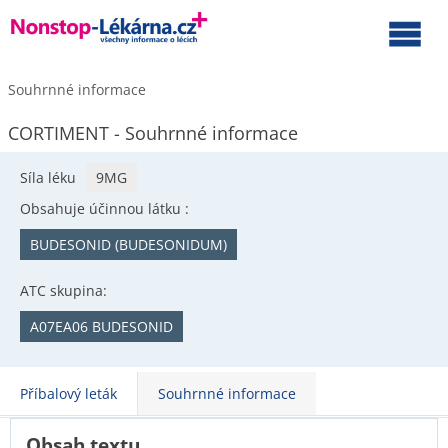
Souhrnné informace
CORTIMENT - Souhrnné informace
Síla léku
9MG
Obsahuje účinnou látku :
BUDESONID (BUDESONIDUM)
ATC skupina:
A07EA06 BUDESONID
Příbalový leták
Souhrnné informace
Obsah textu