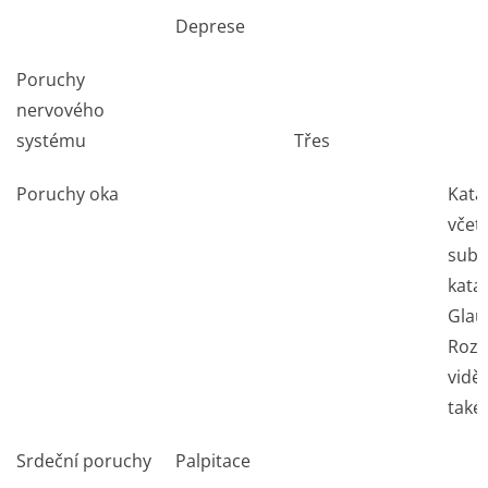
Deprese
Poruchy
nervového
systému
Třes
Poruchy oka
Kata
včet
subk
kata
Gla
Roz
viděn
také
Srdeční poruchy
Palpitace