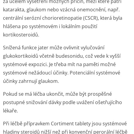
za účelem vyšetření možných příčin, mezi které patří
katarakta, glaukom nebo vzácná onemocnění, např.
centrální serózní chorioretinopatie (CSCR), která byla
hlášena po systémovém i lokálním použití
kortikosteroidů.
Snížená funkce jater může ovlivnit vylučování
glukokortikoidů včetně budesonidu, což vede k vyšší
systémové expozici. Je třeba mít na paměti možné
systémové nežádoucí účinky. Potenciální systémové
účinky zahrnují glaukom.
Pokud se má léčba ukončit, může být prospěšné
postupné snižování dávky podle uvážení ošetřujícího
lékaře.
Při léčbě přípravkem Cortiment tablety jsou systémové
hladiny steroidů nižší než při konvenční perorální léčbě