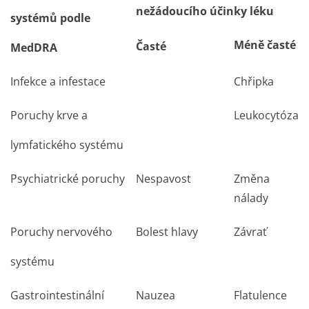
nežádoucího účinky léku
systémů podle
Méně časté
Časté
MedDRA
Infekce a infestace
Chřipka
Poruchy krve a
Leukocytóza
lymfatického systému
Psychiatrické poruchy
Nespavost
Změna
nálady
Poruchy nervového
Bolest hlavy
Závrať
systému
Gastrointestinální
Nauzea
Flatulence