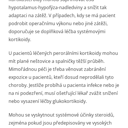
hypotalamus-hypofýza-nadledviny a snížit tak
adaptaci na zátěž. V případech, kdy se má pacient
podrobit operačnímu výkonu nebo jiné zátěži,
doporučuje se doplňková léčba systémovými
kortikoidy.
U pacientů léčených perorálními kortikoidy mohou
mít plané neštovice a spalničky těžší průběh.
Mimořádnou péči je třeba věnovat zabránění
expozice u pacientů, kteří dosud neprodělali tyto
choroby. Jestliže probíhá u pacienta infekce nebo je
na ni podezření, musí ošetřující lékař zvážit snížení
nebo vysazení léčby glukokortikoidy.
Mohou se vyskytnout systémové účinky steroidů,
zejména pokud jsou předepisovány ve vysokých