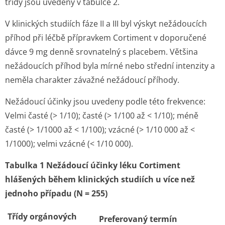
třídy jsou uvedeny v tabulce 2.
V klinických studiích fáze II a III byl výskyt nežádoucích
příhod při léčbě přípravkem Cortiment v doporučené
dávce 9 mg denně srovnatelný s placebem. Většina
nežádoucích příhod byla mírné nebo střední intenzity a
neměla charakter závažné nežádoucí příhody.
Nežádoucí účinky jsou uvedeny podle této frekvence:
Velmi časté (> 1/10); časté (> 1/100 až < 1/10); méně
časté (> 1/1000 až < 1/100); vzácné (> 1/10 000 až <
1/1000); velmi vzácné (< 1/10 000).
Tabulka 1 Nežádoucí účinky léku Cortiment
hlášených během klinických studiích u více než
jednoho případu (N = 255)
Třídy orgánových
Preferovaný termín