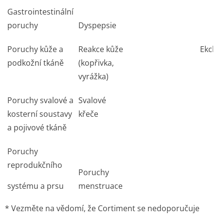
Gastrointestinální
poruchy
Dyspepsie
Poruchy kůže a
Reakce kůže
Ekc
podkožní tkáně
(kopřivka,
vyrážka)
Poruchy svalové a
Svalové
kosterní soustavy
křeče
a pojivové tkáně
Poruchy
reprodukčního
Poruchy
systému a prsu
menstruace
* Vezměte na vědomí, že Cortiment se nedoporučuje