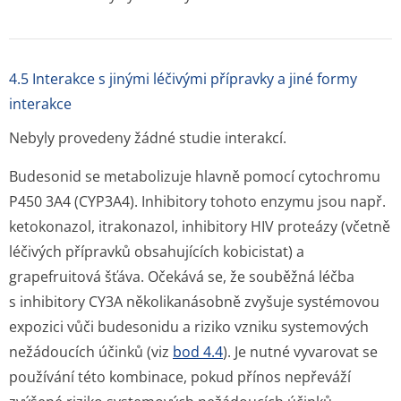
4.5 Interakce s jinými léčivými přípravky a jiné formy
interakce
Nebyly provedeny žádné studie interakcí.
Budesonid se metabolizuje hlavně pomocí cytochromu
P450 3A4 (CYP3A4). Inhibitory tohoto enzymu jsou např.
ketokonazol, itrakonazol, inhibitory HIV proteázy (včetně
léčivých přípravků obsahujících kobicistat) a
grapefruitová šťáva. Očekává se, že souběžná léčba
s inhibitory CY3A několikanásobně zvyšuje systémovou
expozici vůči budesonidu a riziko vzniku systemových
nežádoucích účinků (viz
bod 4.4
). Je nutné vyvarovat se
používání této kombinace, pokud přínos nepřeváží