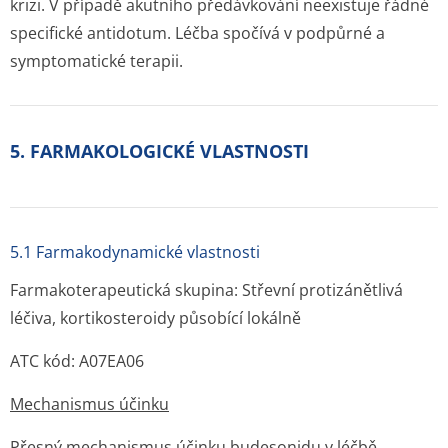
krizi. V případě akutního předávkování neexistuje řádné
specifické antidotum. Léčba spočívá v podpůrné a
symptomatické terapii.
5. FARMAKOLOGICKÉ VLASTNOSTI
5.1 Farmakodynamické vlastnosti
Farmakoterapeutická skupina: Střevní protizánětlivá
léčiva, kortikosteroidy působící lokálně
ATC kód: A07EA06
Mechanismus účinku
Přesný mechanismus účinku budesonidu v léčbě