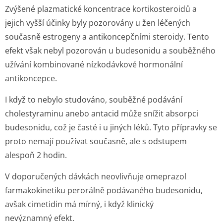
Zvýšené plazmatické koncentrace kortikosteroidů a
jejich vyšší účinky byly pozorovány u žen léčených
současně estrogeny a antikoncepčními steroidy. Tento
efekt však nebyl pozorován u budesonidu a souběžného
užívání kombinované nízkodávkové hormonální
antikoncepce.
I když to nebylo studováno, souběžné podávání
cholestyraminu anebo antacid může snížit absorpci
budesonidu, což je časté i u jiných léků. Tyto přípravky se
proto nemají používat současně, ale s odstupem
alespoň 2 hodin.
V doporučených dávkách neovlivňuje omeprazol
farmakokinetiku perorálně podávaného budesonidu,
avšak cimetidin má mírný, i když klinický
nevýznamný efekt.