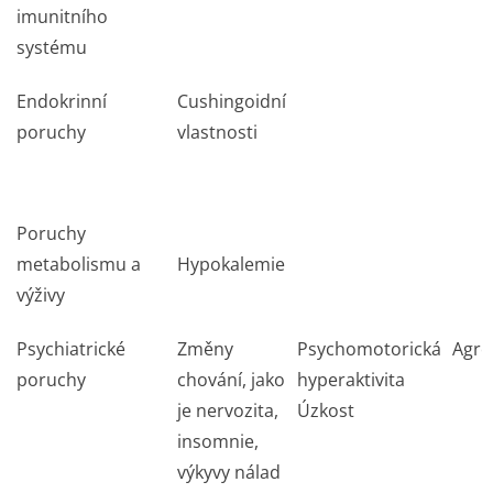
imunitního
systému
Endokrinní
Cushingoidní
poruchy
vlastnosti
Poruchy
metabolismu a
Hypokalemie
výživy
Psychiatrické
Změny
Psychomotorická
Agres
poruchy
chování, jako
hyperaktivita
je nervozita,
Úzkost
insomnie,
výkyvy nálad