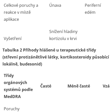
Celkové poruchy a
Únava
Periferní
reakce v místě
edém
aplikace
Snížení hladiny
Vyšetření
kortizolu v krvi
Tabulka 2 Příhody hlášené u terapeutické třídy
(střevní protizánětlivé látky, kortikosteroidy působící
lokálně, budesonid)
Třídy
orgánových
Časté
Méně časté
Vzá
systémů podle
MedDRA
Poruchy