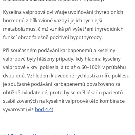
Kyselina valproová ovlivňuje uvolňování thyreoidních
hormonů z bílkovinné vazby i jejich rychlejší
metabolizmus, čímž vzniká při vyšetření thyreoidních
funkcí obraz falešně pozitivní hypothyreozy.
Při současném podávání karbapenemů a kyseliny
valproové byly hlášeny případy, kdy hladina kyseliny
valproové v krvi poklesla, a to až o 60–100% v průběhu
dvou dnů. Vzhledem k uvedené rychlosti a míře poklesu
je současné podávání karbapenemů považováno za
obtížně zvladatelné, proto by se měl lékař u pacientů
stabilizovaných na kyselině valproové této kombinace
vyvarovat (viz
bod 4.4
).