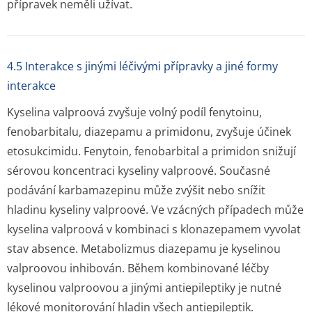
přípravek neměli užívat.
4.5 Interakce s jinými léčivými přípravky a jiné formy
interakce
Kyselina valproová zvyšuje volný podíl fenytoinu,
fenobarbitalu, diazepamu a primidonu, zvyšuje účinek
etosukcimidu. Fenytoin, fenobarbital a primidon snižují
sérovou koncentraci kyseliny valproové. Současné
podávání karbamazepinu může zvýšit nebo snížit
hladinu kyseliny valproové. Ve vzácných případech může
kyselina valproová v kombinaci s klonazepamem vyvolat
stav absence. Metabolizmus diazepamu je kyselinou
valproovou inhibován. Během kombinované léčby
kyselinou valproovou a jinými antiepileptiky je nutné
lékové monitorování hladin všech antiepileptik.