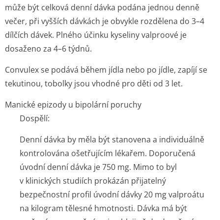
může být celková denní dávka podána jednou denně
večer, při vyšších dávkách je obvykle rozdělena do 3–4
dílčích dávek. Plného účinku kyseliny valproové je
dosaženo za 4–6 týdnů.
Convulex se podává během jídla nebo po jídle, zapíjí se
tekutinou, tobolky jsou vhodné pro děti od 3 let.
Manické epizody u bipolární poruchy
Dospělí
:
Denní dávka by měla být stanovena a individuálně
kontrolována ošetřujícím lékařem. Doporučená
úvodní denní dávka je 750 mg. Mimo to byl
v klinických studiích prokázán přijatelný
bezpečnostní profil úvodní dávky 20 mg valproátu
na kilogram tělesné hmotnosti. Dávka má být