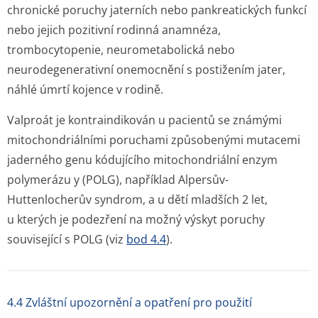
chronické poruchy jaterních nebo pankreatických funkcí
nebo jejich pozitivní rodinná anamnéza,
trombocytopenie, neurometabolická nebo
neurodegenerativní onemocnění s postižením jater,
náhlé úmrtí kojence v rodině.
Valproát je kontraindikován u pacientů se známými
mitochondriálními poruchami způsobenými mutacemi
jaderného genu kódujícího mitochondriální enzym
polymerázu y (POLG), například Alpersův-
Huttenlocherův syndrom, a u dětí mladších 2 let,
u kterých je podezření na možný výskyt poruchy
související s POLG (viz
bod 4.4
).
4.4 Zvláštní upozornění a opatření pro použití