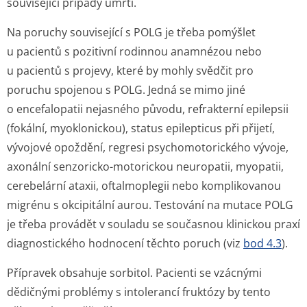
související případy úmrtí.
Na poruchy související s POLG je třeba pomýšlet
u pacientů s pozitivní rodinnou anamnézou nebo
u pacientů s projevy, které by mohly svědčit pro
poruchu spojenou s POLG. Jedná se mimo jiné
o encefalopatii nejasného původu, refrakterní epilepsii
(fokální, myoklonickou), status epilepticus při přijetí,
vývojové opoždění, regresi psychomotorického vývoje,
axonální senzoricko-motorickou neuropatii, myopatii,
cerebelární ataxii, oftalmoplegii nebo komplikovanou
migrénu s okcipitální aurou. Testování na mutace POLG
je třeba provádět v souladu se současnou klinickou praxí
diagnostického hodnocení těchto poruch (viz
bod 4.3
).
Přípravek obsahuje sorbitol. Pacienti se vzácnými
dědičnými problémy s intolerancí fruktózy by tento