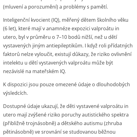
(mluvení a porozumění) a problémy s pamětí.
Inteligenční kvocient (IQ), měřený dětem školního věku
(6 let), které mají v anamnéze expozici valproátu
in
utero
, byl v průměru o 7–10 bodů nižší, než u dětí
vystavených jiným antiepileptikům. I když roli přídatných
faktorů nelze vyloučit, existují důkazy, že riziko ovlivnění
intelektu u dětí vystavených valproátu může být
nezávislé na mateřském IQ.
K dispozici jsou pouze omezené údaje o dlouhodobých
výsledcích.
Dostupné údaje ukazují, že děti vystavené valproátu
in
utero
mají zvýšené riziko poruchy autistického spektra
(přibližně trojnásobně) a dětského autismu (zhruba
pětinásobně) ve srovnání se studovanou běžnou