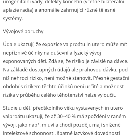
urogenitální vady, defekty končetin (včetně bilaterální
aplazie radia) a anomálie zahrnující různé tělesné
systémy.
Vývojové poruchy
Údaje ukazují, že expozice valproátu
in utero
může mít
nepříznivé účinky na duševní a fyzický vývoj
exponovaných dětí. Zdá se, že riziko je závislé na dávce.
Na základě dostupných údajů ale prahovou dávku, pod
níž nehrozí riziko, není možné stanovit. Přesné gestační
období s rizikem těchto účinků není určité a možnost
rizika v průběhu celého těhotenství nelze vyloučit.
Studie u dětí předškolního věku vystavených
in utero
valproátu ukazují, že až 30–40 % má zpoždění v raném
vývoji, jako např. mluví a chodí později, mají snížené
intelektové schopnosti, špatné jazykové dovednosti