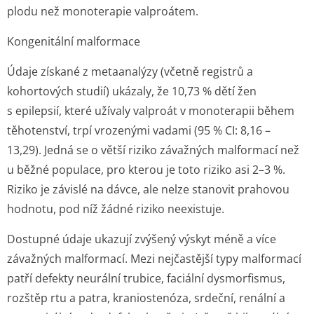
plodu než monoterapie valproátem.
Kongenitální malformace
Údaje získané z metaanalýzy (včetně registrů a
kohortových studií) ukázaly, že 10,73 % dětí žen
s epilepsií, které užívaly valproát v monoterapii během
těhotenství, trpí vrozenými vadami (95 % CI: 8,16 –
13,29). Jedná se o větší riziko závažných malformací než
u běžné populace, pro kterou je toto riziko asi 2–3 %.
Riziko je závislé na dávce, ale nelze stanovit prahovou
hodnotu, pod níž žádné riziko neexistuje.
Dostupné údaje ukazují zvýšený výskyt méně a více
závažných malformací. Mezi nejčastější typy malformací
patří defekty neurální trubice, faciální dysmorfismus,
rozštěp rtu a patra, kraniostenóza, srdeční, renální a