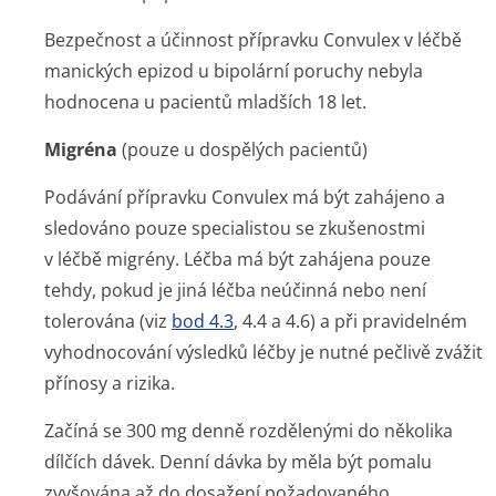
Bezpečnost a účinnost přípravku Convulex v léčbě
manických epizod u bipolární poruchy nebyla
hodnocena u pacientů mladších 18 let.
Migréna
(pouze u dospělých pacientů)
Podávání přípravku Convulex má být zahájeno a
sledováno pouze specialistou se zkušenostmi
v léčbě migrény. Léčba má být zahájena pouze
tehdy, pokud je jiná léčba neúčinná nebo není
tolerována (viz
bod 4.3
, 4.4 a 4.6) a při pravidelném
vyhodnocování výsledků léčby je nutné pečlivě zvážit
přínosy a rizika.
Začíná se 300 mg denně rozdělenými do několika
dílčích dávek. Denní dávka by měla být pomalu
zvyšována až do dosažení požadovaného