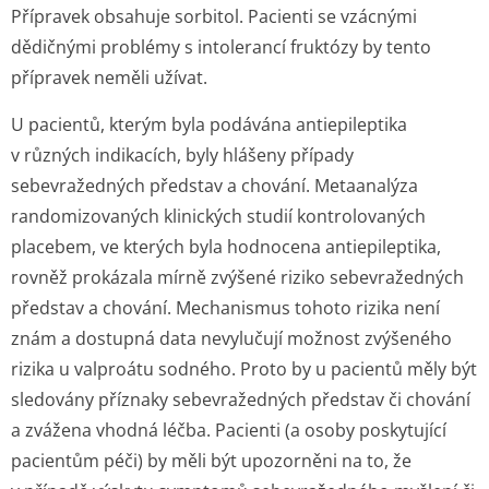
Přípravek obsahuje sorbitol. Pacienti se vzácnými
dědičnými problémy s intolerancí fruktózy by tento
přípravek neměli užívat.
U pacientů, kterým byla podávána antiepileptika
v různých indikacích, byly hlášeny případy
sebevražedných představ a chování. Metaanalýza
randomizovaných klinických studií kontrolovaných
placebem, ve kterých byla hodnocena antiepileptika,
rovněž prokázala mírně zvýšené riziko sebevražedných
představ a chování. Mechanismus tohoto rizika není
znám a dostupná data nevylučují možnost zvýšeného
rizika u valproátu sodného. Proto by u pacientů měly být
sledovány příznaky sebevražedných představ či chování
a zvážena vhodná léčba. Pacienti (a osoby poskytující
pacientům péči) by měli být upozorněni na to, že