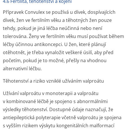
4.6 Fertilita, těhotenství a kojení
Přípravek Convulex se používá u dívek, dospívajících
dívek, žen ve fertilním věku a těhotných žen pouze
tehdy, pokud je jiná léčba neúčinná nebo není
tolerována. Ženy ve fertilním věku musí používat během
léčby účinnou antikoncepci. U žen, které plánují
otěhotnět, je třeba vynaložit veškeré úsilí, aby před
početím, pokud je to možné, přešly na vhodnou
alternativní léčbu.
Těhotenství a riziko vzniklé užíváním valproátu
Užívání valproátu v monoterapii a valproátu
v kombinované léčbě je spojeno s abnormálními
výsledky těhotenství. Dostupné údaje naznačují, že
antiepileptická polyterapie včetně valproátu je spojena
s vyšším rizikem výskytu kongenitálních malformací