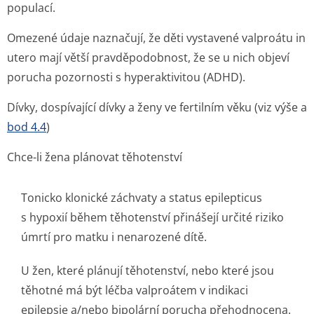
populací.
Omezené údaje naznačují, že děti vystavené valproátu
in
utero
mají větší pravděpodobnost, že se u nich objeví
porucha pozornosti s hyperaktivitou (ADHD).
Dívky, dospívající dívky a ženy ve fertilním věku (viz výše a
bod 4.4
)
Chce-li žena plánovat těhotenství
Tonicko klonické záchvaty a status epilepticus
s hypoxií během těhotenství přinášejí určité riziko
úmrtí pro matku i nenarozené dítě.
U žen, které plánují těhotenství, nebo které jsou
těhotné má být léčba valproátem v indikaci
epilepsie a/nebo bipolární porucha přehodnocena.