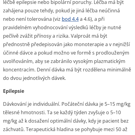
léčbě epilepsie nebo bipolární poruchy. Léčba má být
zahájena pouze tehdy, pokud je jiná léčba neúčinná
nebo není tolerována (viz
bod 4.4
a 4.6), a při
pravidelném vyhodnocování výsledků léčby je nutné
pečlivě zvážit přínosy a rizika. Valproát má být
přednostně předepisován jako monoterapie a v nejnižší
účinné dávce a pokud možno ve formě s prodlouženým
uvolňováním, aby se zabránilo vysokým plazmatickým
koncentracím. Denní dávka má být rozdělena minimálně
do dvou jednotlivých dávek.
Epilepsie
Dávkování je individuální. Počáteční dávka je 5–15 mg/kg
tělesné hmotnosti. Ta se každý týden zvyšuje o 5–10
mg/kg až k dosažení optimální dávky, kdy je pacient bez
záchvatů. Terapeutická hladina se pohybuje mezi 50 až