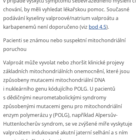
v případě výskytu symptomů sebevražedného myšlení či
chování, by měli vyhledat lékařskou pomoc. Současné
podávání kyseliny valproové/natrium valproátu a
karbapenemů není doporučeno (viz
bod 4.5
).
Pacienti se známou nebo suspektní mitochondriální
poruchou
Valproát může vyvolat nebo zhoršit klinické projevy
základních mitochondriálních onemocnění, které jsou
způsobeny mutacemi mitochondriální DNA
i nukleárního genu kódujícího POLG. U pacientů
s dědičnými neurometabolickými syndromy
způsobenými mutacemi genu pro mitochondriální
enzym polymerázu y (POLG), například Alpersův-
Huttenlocherův syndrom, se ve zvýšené míře vyskytuje
valproátem indukované akutní jaterní selhání a s ním