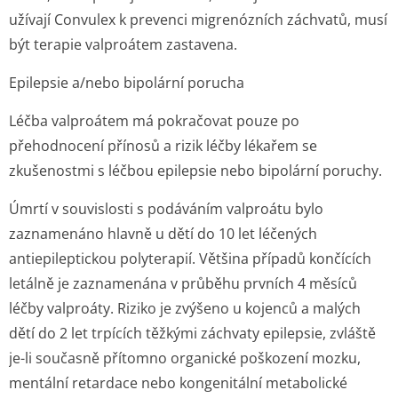
užívají Convulex k prevenci migrenózních záchvatů, musí
být terapie valproátem zastavena.
Epilepsie a/nebo bipolární porucha
Léčba valproátem má pokračovat pouze po
přehodnocení přínosů a rizik léčby lékařem se
zkušenostmi s léčbou epilepsie nebo bipolární poruchy.
Úmrtí v souvislosti s podáváním valproátu bylo
zaznamenáno hlavně u dětí do 10 let léčených
antiepileptickou polyterapií. Většina případů končících
letálně je zaznamenána v průběhu prvních 4 měsíců
léčby valproáty. Riziko je zvýšeno u kojenců a malých
dětí do 2 let trpících těžkými záchvaty epilepsie, zvláště
je-li současně přítomno organické poškození mozku,
mentální retardace nebo kongenitální metabolické