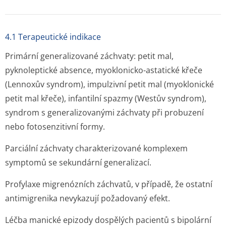
4.1 Terapeutické indikace
Primární generalizované záchvaty: petit mal,
pyknoleptické absence, myoklonicko-astatické křeče
(Lennoxův syndrom), impulzivní petit mal (myoklonické
petit mal křeče), infantilní spazmy (Westův syndrom),
syndrom s generalizovanými záchvaty při probuzení
nebo fotosenzitivní for­my.
Parciální záchvaty charakterizované komplexem
symptomů se sekundární generalizací.
Profylaxe migrenózních záchvatů, v případě, že ostatní
antimigrenika nevykazují požadovaný efekt.
Léčba manické epizody dospělých pacientů s bipolární