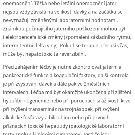
onemocnění. Těžká nebo letální onemocnění jater
nejsou vždy závislá na velikosti dávky a na začátku se
nevyznačují změněnými laboratorními hodnotami.
Známkou počínajícího jaterního poškození mohou být
i elektroence­falické změny (zpomalení základního rytmu,
intermitentní delta vlny). Pokud se terapie přeruší včas,
může být hepatotoxicita reverzibilní.
Před zahájením léčby je nutné zkontrolovat jaterní a
pankreatické funkce a koagulační faktory, další kontrola
je při zvyšování dávek a dále pak ve 2měsíčních
intervalech. Léčba má být okamžitě ukončena při zjištění
hypofibrinogenemie nebo při poruchách srážlivosti krve,
při zvýšení transamináz na trojnásobek, při zvýšení
alkalické fosfatázy a bilirubinu nebo při prvních
příznacích toxické hepatitidy (patologické laboratorní
testy spolu s klinickými symptomy). Jestliže jsou