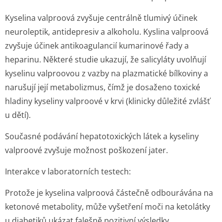
Kyselina valproová zvyšuje centrálně tlumivý účinek
neuroleptik, antidepresiv a alkoholu. Kyslina valproová
zvyšuje účinek antikoagulancií kumarinové řady a
heparinu. Některé studie ukazují, že salicyláty uvolňují
kyselinu valproovou z vazby na plazmatické bílkoviny a
narušují její metabolizmus, čímž je dosaženo toxické
hladiny kyseliny valproové v krvi (klinicky důležité zvlášť
u dětí).
Současné podávání hepatotoxických látek a kyseliny
valproové zvyšuje možnost poškození jater.
Interakce v laboratorních testech:
Protože je kyselina valproová částečně odbourávána na
ketonové metabolity, může vyšetření moči na ketolátky
u diabetiků ukázat falešně pozitivní výsledky.