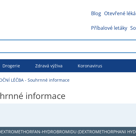
Blog
Otevřené léká
Příbalové letáky
So
Drogerie
Zdravá výživa
Koronavirus
ČNÍ LÉČBA - Souhrnné informace
hrnné informace
EXTROMETHORFAN-HYDROBROMIDU (DEXTROMETHORPHANI HY