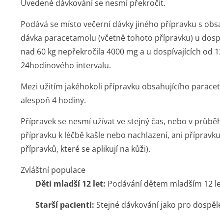
Uvedené dávkování se nesmí překročit.
Podává se místo večerní dávky jiného přípravku s ob
dávka paracetamolu (včetně tohoto přípravku) u dospě
nad 60 kg nepřekročila 4000 mg a u dospívajících od 1
24hodinového intervalu.
Mezi užitím jakéhokoli přípravku obsahujícího parac
alespoň 4 hodiny.
Přípravek se nesmí užívat ve stejný čas, nebo v průbě
přípravku k léčbě kašle nebo nachlazení, ani přípravk
přípravků, které se aplikují na kůži).
Zvláštní populace
Děti mladší 12 let:
Podávání dětem mladším 12 le
Starší pacienti:
Stejné dávkování jako pro dospěl