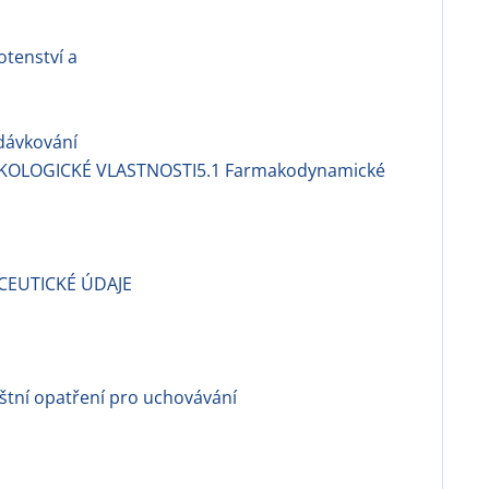
otenství a
dávkování
KOLOGICKÉ VLASTNOSTI5.1 Farmakodynamické
i
CEUTICKÉ ÚDAJE
áštní opatření pro uchovávání