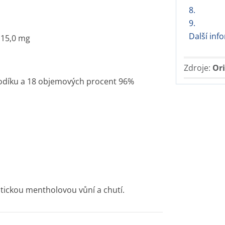
8.
9.
Další in
15,0 mg
Zdroje:
Ori
sodíku a 18 objemových procent 96%
stickou mentholovou vůní a chutí.