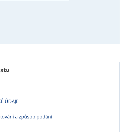
extu
KÉ ÚDAJE
kování a způsob podání