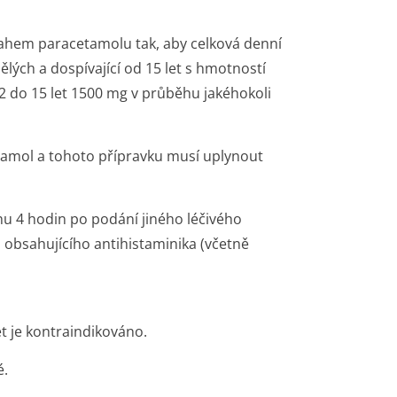
sahem paracetamolu tak, aby celková denní
lých a dospívající od 15 let s hmotností
2 do 15 let 1500 mg v průběhu jakéhokoli
etamol a tohoto přípravku musí uplynout
hu 4 hodin po podání jiného léčivého
u obsahujícího antihistaminika (včetně
t je kontraindikováno.
é.