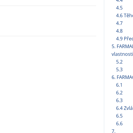
4.4
4.5
4.6 Těh
4.7
4.8
4.9 Pře
5. FARMA
vlastnost
5.2
5.3
6. FARMA
6.1
6.2
6.3
6.4 Zvl
6.5
6.6
7.