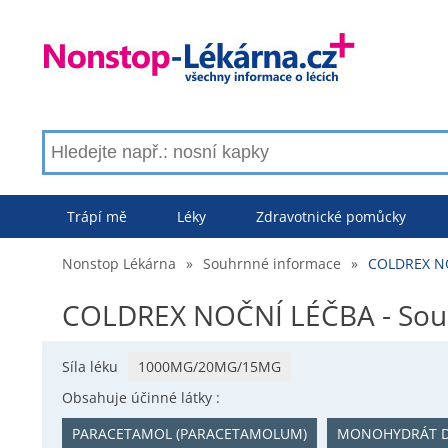
Trápí mě
Léky
Zdravotnické pomůcky
Nonstop Lékárna
»
Souhrnné informace
»
COLDREX NO
COLDREX NOČNÍ LÉČBA - Sou
Síla léku
1000MG/20MG/15MG
Obsahuje účinné látky :
PARACETAMOL (PARACETAMOLUM)
MONOHYDRÁT D