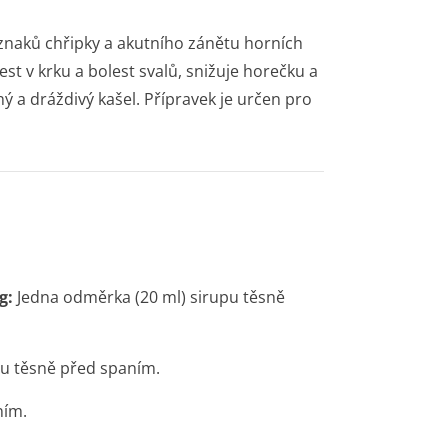
íznaků chřipky a akutního zánětu horních
st v krku a bolest svalů, snižuje horečku a
hý a dráždivý kašel. Přípravek je určen pro
kg:
Jedna odměrka (20 ml) sirupu těsně
pu těsně před spaním.
ním.