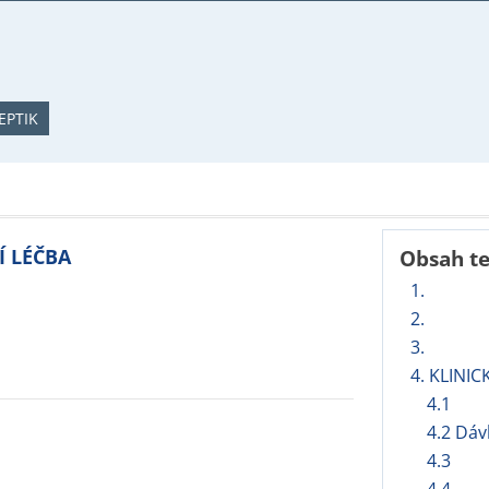
EPTIK
Í LÉČBA
Obsah t
1.
2.
3.
4. KLINIC
4.1
4.2 Dáv
4.3