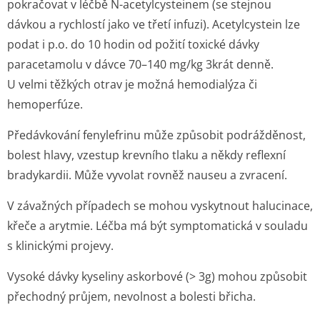
pokračovat v léčbě N-acetylcysteinem (se stejnou
dávkou a rychlostí jako ve třetí infuzi). Acetylcystein lze
podat i p.o. do 10 hodin od požití toxické dávky
paracetamolu v dávce 70–140 mg/kg 3krát denně.
U velmi těžkých otrav je možná hemodialýza či
hemoperfúze.
Předávkování fenylefrinu může způsobit podrážděnost,
bolest hlavy, vzestup krevního tlaku a někdy reflexní
bradykardii. Může vyvolat rovněž nauseu a zvracení.
V závažných případech se mohou vyskytnout halucinace,
křeče a arytmie. Léčba má být symptomatická v souladu
s klinickými projevy.
Vysoké dávky kyseliny askorbové (> 3g) mohou způsobit
přechodný průjem, nevolnost a bolesti břicha.