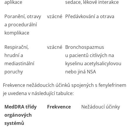
aplikace
sedace, lékové interakce
Poranění, otravy
vzácné
Předávkování a otrava
a procedurální
komplikace
Respirační,
vzácné
Bronchospazmus
hrudní a
u pacientů citlivých na
mediastinální
kyselinu acetylsalicylovou
poruchy
nebo jiná NSA
Frekvence nežádoucích účinků spojených s fenylefrinem
je uvedena v následující tabulce:
MedDRA třídy
Frekvence
Nežádoucí účinky
orgánových
systémů