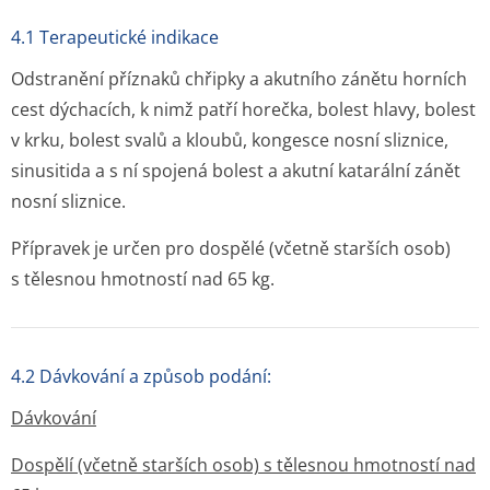
4.1 Terapeutické indikace
Odstranění příznaků chřipky a akutního zánětu horních
cest dýchacích, k nimž patří horečka, bolest hlavy, bolest
v krku, bolest svalů a kloubů, kongesce nosní sliznice,
sinusitida a s ní spojená bolest a akutní katarální zánět
nosní sliznice.
Přípravek je určen pro dospělé (včetně starších osob)
s tělesnou hmotností nad 65 kg.
4.2 Dávkování a způsob podání:
Dávkování
Dospělí (včetně starších osob) s tělesnou hmotností nad