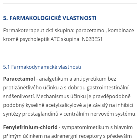
5. FARMAKOLOGICKÉ VLASTNOSTI
Farmakoterapeutická skupina: paracetamol, kombinace
kromě psycholeptik ATC skupina: N02BE51
5.1 Farmakodynamické vlastnosti
Paracetamol
- analgetikum a antipyretikum bez
protizánětlivého účinku a s dobrou gastrointestinální
snášenlivostí. Mechanismus účinku je pravděpodobně
podobný kyselině acetylsalicylové a je závislý na inhibici
syntézy prostaglandinů v centrálním nervovém systému.
Fenylefrinium-chlorid
- sympatomimetikum s hlavním
přímým účinkem na adrenergní receptory s především