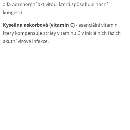
alfa-adrenergní aktivitou, která způsobuje nosní
kongesci.
Kyselina askorbová (vitamin C)
- esenciální vitamin,
který kompensuje ztráty vitaminu C v iniciálních fázích
akutní virové infekce.
5.2 Farmakokinetické vlastnosti
Paracetamol
se rychle a téměř úplně absorbuje
z trávicího traktu a po perorálním podání dosahuje
během 0,5–1 hodiny své maximální koncentrace v krevní
plasmě. Biologický poločas v plasmě je 1–4 hodiny při
terapeutických dávkách. Při závažné jaterní insuficienci
dochází k jeho prodloužení až na 5 hodin.