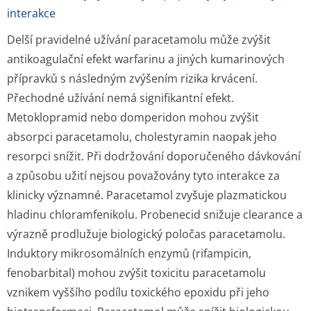
interakce
Delší pravidelné užívání paracetamolu může zvýšit
antikoagulační efekt warfarinu a jiných kumarinových
přípravků s následným zvýšením rizika krvácení.
Přechodné užívání nemá signifikantní efekt.
Metoklopramid nebo domperidon mohou zvýšit
absorpci paracetamolu, cholestyramin naopak jeho
resorpci snížit. Při dodržování doporučeného dávkování
a způsobu užití nejsou považovány tyto interakce za
klinicky významné. Paracetamol zvyšuje plazmatickou
hladinu chloramfenikolu. Probenecid snižuje clearance a
výrazně prodlužuje biologický poločas paracetamolu.
Induktory mikrosomálních enzymů (rifampicin,
fenobarbital) mohou zvýšit toxicitu paracetamolu
vznikem vyššího podílu toxického epoxidu při jeho