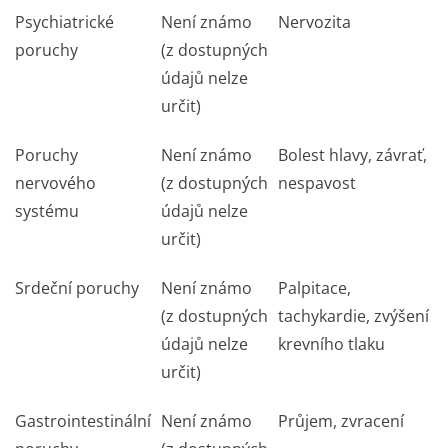
Psychiatrické
Není známo
Nervozita
poruchy
(z dostupných
údajů nelze
určit)
Poruchy
Není známo
Bolest hlavy, závrať,
nervového
(z dostupných
nespavost
systému
údajů nelze
určit)
Srdeční poruchy
Není známo
Palpitace,
(z dostupných
tachykardie, zvýšení
údajů nelze
krevního tlaku
určit)
Gastrointestinální
Není známo
Průjem, zvracení