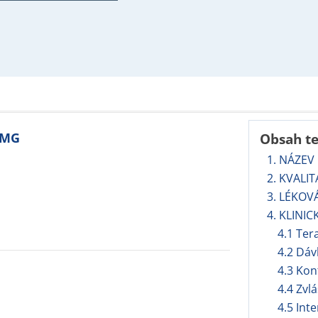
 MG
Obsah t
1. NÁZEV
2. KVALI
3. LÉKOV
4. KLINIC
4.1 Ter
4.2 Dáv
4.3 Kon
4.4 Zvl
4.5 Int