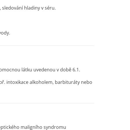
 sledování hladiny v séru.
vody.
 pomocnou látku uvedenou v době 6.1.
ř. intoxikace alkoholem, barbituráty nebo
oleptického maligního syndromu