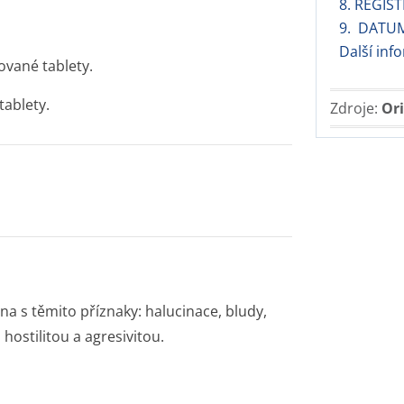
8. REGIST
9. DATU
Další inf
ované tablety.
tablety.
Zdroje:
Ori
na s těmito příznaky: halucinace, bludy,
ostilitou a agresivitou.