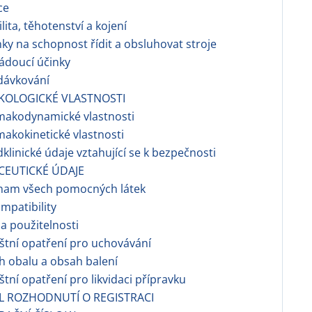
ce
ilita, těhotenství a kojení
nky na schopnost řídit a obsluhovat stroje
ádoucí účinky
dávkování
KOLOGICKÉ VLASTNOSTI
makodynamické vlastnosti
makokinetické vlastnosti
dklinické údaje vztahující se k bezpečnosti
CEUTICKÉ ÚDAJE
znam všech pomocných látek
ompatibility
a použitelnosti
áštní opatření pro uchovávání
h obalu a obsah balení
áštní opatření pro likvidaci přípravku
EL ROZHODNUTÍ O REGISTRACI