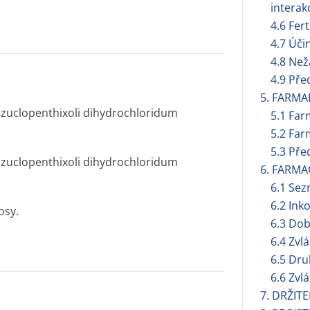
interak
4.6 Fert
4.7 Úči
4.8 Než
4.9 Pře
5. FARMA
 zuclopenthixoli dihydrochloridum
5.1 Far
5.2 Far
5.3 Pře
 zuclopenthixoli dihydrochloridum
6. FARMA
6.1 Se
6.2 Ink
osy.
6.3 Dob
6.4 Zvl
6.5 Dru
6.6 Zvl
7. DRŽIT