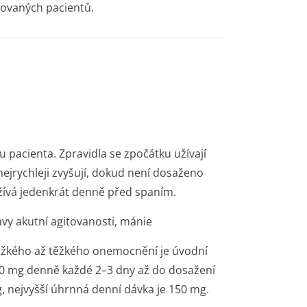
dovaných pacientů.
 pacienta. Zpravidla se zpočátku užívají
nejrychleji zvyšují, dokud není dosaženo
žívá jedenkrát denně před spaním.
avy akutní agitovanosti, má­nie
těžkého až těžkého onemocnění je úvodní
20 mg denně každé 2–3 dny až do dosažení
g, nejvyšší úhrnná denní dávka je 150 mg.