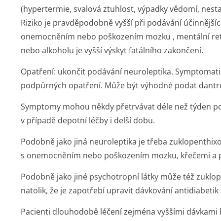
(hypertermie, svalová ztuhlost, výpadky vědomí, nest
Riziko je pravděpodobně vyšší při podávání účinnějších
onemocněním nebo poškozením mozku , mentální ret
nebo alkoholu je vyšší výskyt fatálního zakončení.
Opatření: ukončit podávání neuroleptika. Symptomati
podpůrných opatření. Může být výhodné podat dantro
Symptomy mohou někdy přetrvávat déle než týden po 
v případě depotní léčby i delší dobu.
Podobně jako jiná neuroleptika je třeba zuklopenthixo
s onemocněním nebo poškozením mozku, křečemi a př
Podobně jako jiné psychotropní látky může též zuklope
natolik, že je zapotřebí upravit dávkování antidiabetik 
Pacienti dlouhodobě léčení zejména vyššími dávkami b