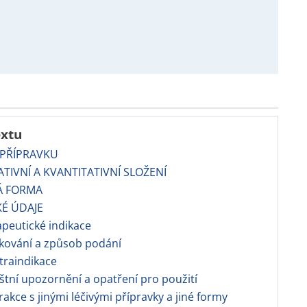
extu
 PŘÍPRAVKU
TATIVNÍ A KVANTITATIVNÍ SLOŽENÍ
Á FORMA
KÉ ÚDAJE
apeutické indikace
kování a způsob podání
traindikace
áštní upozornění a opatření pro použití
erakce s jinými léčivými přípravky a jiné formy