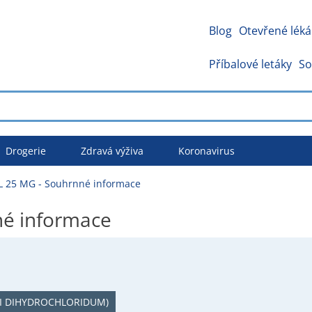
Blog
Otevřené léká
Příbalové letáky
So
Drogerie
Zdravá výživa
Koronavirus
 25 MG - Souhrnné informace
é informace
I DIHYDROCHLORIDUM)