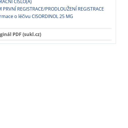
RAČNÍ ČÍSLO(A)
M PRVNÍ REGISTRACE/PRODLOUŽENÍ REGISTRACE
ormace o léčivu CISORDINOL 25 MG
ginál PDF (sukl.cz)