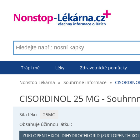
Trápí mě
Léky
Zdravotnické pomůcky
Nonstop Lékárna
»
Souhrnné informace
»
CISORDINOL
CISORDINOL 25 MG - Souhrnn
Síla léku
25MG
Obsahuje účinnou látku :
ZUKLOPENTHIXOL-DIHYDROCHLORID (ZUCLOPENTHIXOL